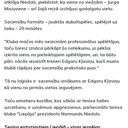
atklāja Niedols, piebilstot, ka viena no viešņām – Jurga
Misiuviene – arī šajā reizē izcīnījusi godalgotu vietu.
Sacensību formāts – jauktās dubultspēles, spēlējot uz
laiku – 20 minūtes.
"Kluba mačos mēs neaicinām profesionālus spēlētājus,
taču šoreiz iznāca pārkāpt šo noteikumu, jo pēkšņi
izkrita viens no pieteiktajiem spēlētājiem, un, lai būtu
pāri, nācās iesaistīt treneri Edgaru Kļaviņu, kurš mums
klubā rūpējas par sacensību prakstisko pusi."
Tā nu loģisks ir sacensību iznākums ar Edgaru Kļaviņu
kā vienu no pirmās vietas ieguvējiem.
Taču amatieru kustība, kas sākās ar tenisa halles
uzcelšanu, ir uzņēmusi apgriezienus, parliecināts tenisa
kluba "Liepāja" prezidents Normunds Niedols.
Tenisa entuziastiem Liepājā – visas iespējas