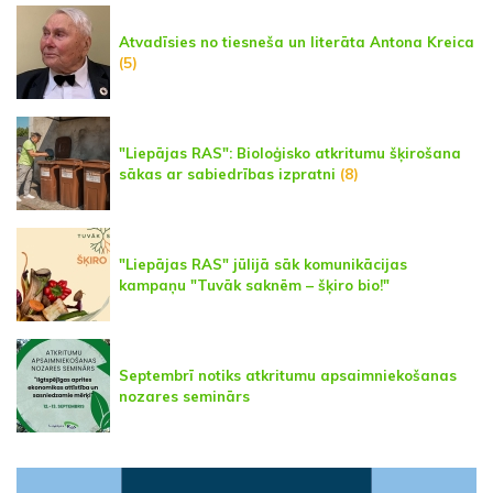
Atvadīsies no tiesneša un literāta Antona Kreica
(5)
"Liepājas RAS": Bioloģisko atkritumu šķirošana
sākas ar sabiedrības izpratni
(8)
"Liepājas RAS" jūlijā sāk komunikācijas
kampaņu "Tuvāk saknēm – šķiro bio!"
Septembrī notiks atkritumu apsaimniekošanas
nozares seminārs