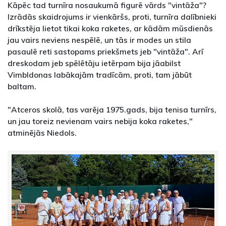
Kāpēc tad turnīra nosaukumā figurē vārds "vintāža"?
Izrādās skaidrojums ir vienkāršs, proti, turnīra dalībnieki
drīkstēja lietot tikai koka raketes, ar kādām mūsdienās
jau vairs neviens nespēlē, un tās ir modes un stila
pasaulē reti sastopams priekšmets jeb "vintāža". Arī
dreskodam jeb spēlētāju ietērpam bija jāabilst
Vimbldonas labākajām tradīcām, proti, tam jābūt
baltam.
"Atceros skolā, tas varēja 1975.gads, bija tenisa turnīrs,
un jau toreiz nevienam vairs nebija koka raketes,"
atminējās Niedols.