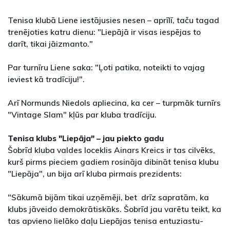
Tenisa klubā Liene iestājusies nesen – aprīlī, taču tagad
trenējoties katru dienu: "Liepājā ir visas iespējas to
darīt, tikai jāizmanto."
Par turnīru Liene saka: "Ļoti patika, noteikti to vajag
ieviest kā tradīciju!".
Arī Normunds Niedols apliecina, ka cer – turpmāk turnīrs
"Vintage Slam" kļūs par kluba tradīciju.
Tenisa klubs "Liepāja" – jau piekto gadu
Šobrīd kluba valdes loceklis Ainars Kreics ir tas cilvēks,
kurš pirms pieciem gadiem rosināja dibināt tenisa klubu
"Liepāja", un bija arī kluba pirmais prezidents:
"Sākumā bijām tikai uzņēmēji, bet drīz sapratām, ka
klubs jāveido demokrātiskāks. Šobrīd jau varētu teikt, ka
tas apvieno lielāko daļu Liepājas tenisa entuziastu-