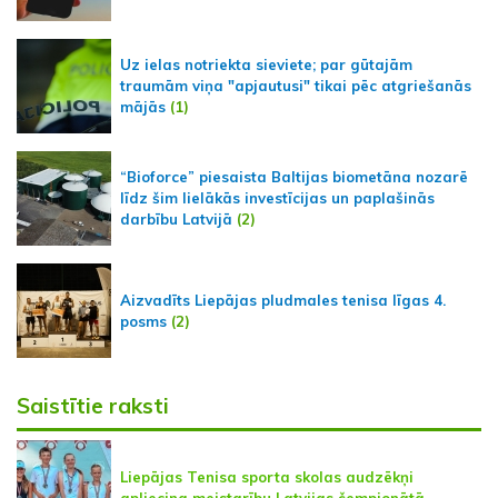
Uz ielas notriekta sieviete; par gūtajām
traumām viņa "apjautusi" tikai pēc atgriešanās
mājās
(1)
“Bioforce” piesaista Baltijas biometāna nozarē
līdz šim lielākās investīcijas un paplašinās
darbību Latvijā
(2)
Aizvadīts Liepājas pludmales tenisa līgas 4.
posms
(2)
Saistītie raksti
Liepājas Tenisa sporta skolas audzēkņi
apliecina meistarību Latvijas čempionātā