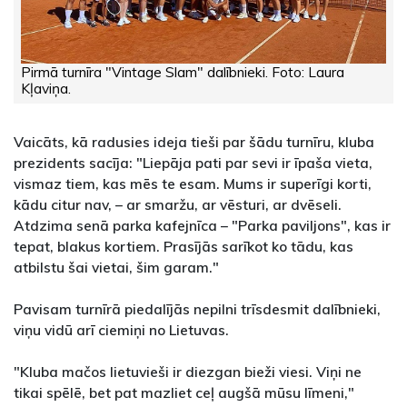
Pirmā turnīra "Vintage Slam" dalībnieki. Foto: Laura
Kļaviņa.
Vaicāts, kā radusies ideja tieši par šādu turnīru, kluba
prezidents sacīja: "Liepāja pati par sevi ir īpaša vieta,
vismaz tiem, kas mēs te esam. Mums ir superīgi korti,
kādu citur nav, – ar smaržu, ar vēsturi, ar dvēseli.
Atdzima senā parka kafejnīca – "Parka paviljons", kas ir
tepat, blakus kortiem. Prasījās sarīkot ko tādu, kas
atbilstu šai vietai, šim garam."
Pavisam turnīrā piedalījās nepilni trīsdesmit dalībnieki,
viņu vidū arī ciemiņi no Lietuvas.
"Kluba mačos lietuvieši ir diezgan bieži viesi. Viņi ne
tikai spēlē, bet pat mazliet ceļ augšā mūsu līmeni,"