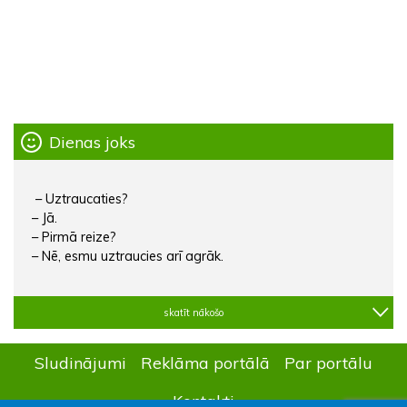
Dienas joks
– Uztraucaties?
– Jā.
– Pirmā reize?
– Nē, esmu uztraucies arī agrāk.
skatīt nākošo
Sludinājumi
Reklāma portālā
Par portālu
Kontakti