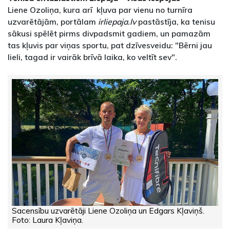
Liene Ozoliņa, kura arī kļuva par vienu no turnīra
uzvarētājām, portālam
irliepaja.lv
pastāstīja, ka tenisu
sākusi spēlēt pirms divpadsmit gadiem, un pamazām
tas kļuvis par viņas sportu, pat dzīvesveidu: "Bērni jau
lieli, tagad ir vairāk brīvā laika, ko veltīt sev".
Sacensību uzvarētāji Liene Ozoliņa un Edgars Kļaviņš.
Foto: Laura Kļaviņa.