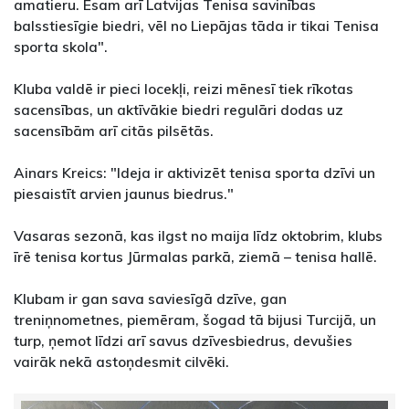
amatieru. Esam arī Latvijas Tenisa savinības
balsstiesīgie biedri, vēl no Liepājas tāda ir tikai Tenisa
sporta skola".
Kluba valdē ir pieci locekļi, reizi mēnesī tiek rīkotas
sacensības, un aktīvākie biedri regulāri dodas uz
sacensībām arī citās pilsētās.
Ainars Kreics: "Ideja ir aktivizēt tenisa sporta dzīvi un
piesaistīt arvien jaunus biedrus."
Vasaras sezonā, kas ilgst no maija līdz oktobrim, klubs
īrē tenisa kortus Jūrmalas parkā, ziemā – tenisa hallē.
Klubam ir gan sava saviesīgā dzīve, gan
treniņnometnes, piemēram, šogad tā bijusi Turcijā, un
turp, ņemot līdzi arī savus dzīvesbiedrus, devušies
vairāk nekā astoņdesmit cilvēki.