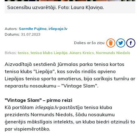
Sacensību uzvarētāji. Foto: Laura Kļaviņa.
Autors:
Sarmīte Pujēna, irliepaja.lv
Datums:
31.07.2023
Dalies ar šo ziņu:
Birkas:
teniss
,
tenisa klubs Liepāja
,
Ainars Kreics
,
Normunds Niedols
Aizvadītajā sestdienā Jūrmalas parka tenisa kortos
tenisa klubs "Liepāja", kas savās rindās apvieno
Liepājas tenisa sporta amatierus, bija sarīkojis turnīru ar
neparastu nosaukumu – "Vintage Slam".
"Vintage Slam" – pirmo reizi
Kā portālam
irliepaja.lv
pastāstīja tenisa kluba
prezidents Normunds Niedols, šādu nosaukumu
ģenerējis mākslīgais intelekts, un kluba biedri atzinuši to
par vispiemērotāko.