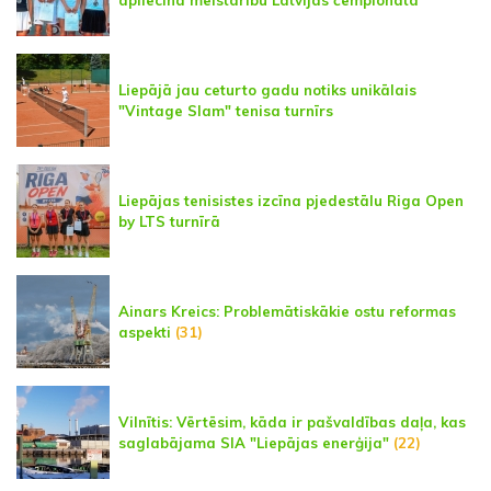
Liepājā jau ceturto gadu notiks unikālais
"Vintage Slam" tenisa turnīrs
Liepājas tenisistes izcīna pjedestālu Riga Open
by LTS turnīrā
Ainars Kreics: Problemātiskākie ostu reformas
aspekti
(31)
Vilnītis: Vērtēsim, kāda ir pašvaldības daļa, kas
saglabājama SIA "Liepājas enerģija"
(22)