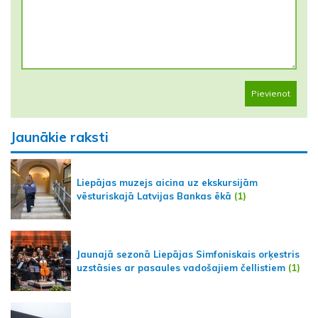
Pievienot
Jaunākie raksti
Liepājas muzejs aicina uz ekskursijām
vēsturiskajā Latvijas Bankas ēkā
(1)
Jaunajā sezonā Liepājas Simfoniskais orķestris
uzstāsies ar pasaules vadošajiem čellistiem
(1)