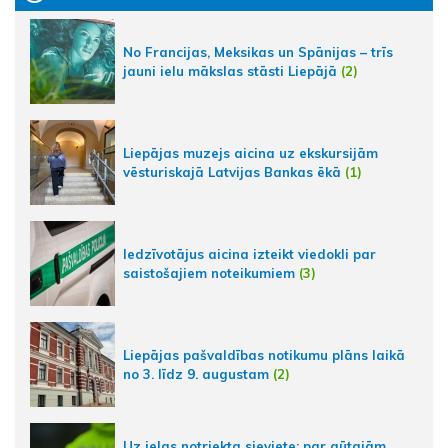
No Francijas, Meksikas un Spānijas – trīs
jauni ielu mākslas stāsti Liepājā
(2)
Liepājas muzejs aicina uz ekskursijām
vēsturiskajā Latvijas Bankas ēkā
(1)
Iedzīvotājus aicina izteikt viedokli par
saistošajiem noteikumiem
(3)
Liepājas pašvaldības notikumu plāns laikā
no 3. līdz 9. augustam
(2)
Uz ielas notriekta sieviete; par gūtajām