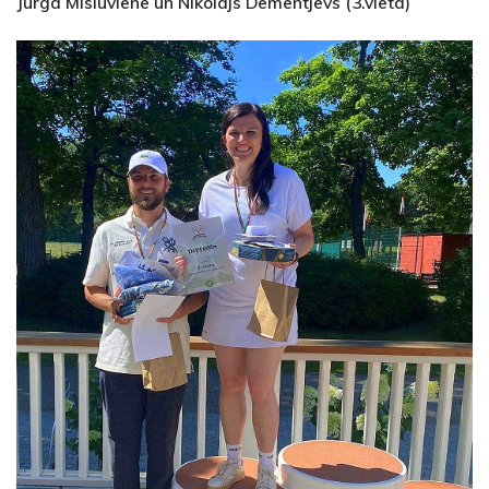
Jurga Misiuviene un Nikolajs Dementjevs (3.vieta)