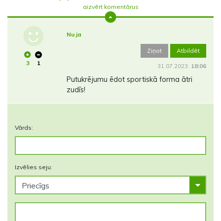
aizvērt komentārus
Nu ja
Ziņot
Atbildēt
3
1
31.07.2023.
18:06
Putukrējumu ēdot sportiskā forma ātri
zudīs!
Vārds:
Izvēlies seju: