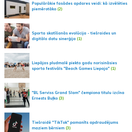
Populārākie fasādes apdares veidi: kā izvēlēties
piemērotāko
(2)
Sporta skatīšanās evolūcija - tiešraides un
digitālo datu sinerģija
(1)
Liepājas pludmalē piekto gadu norisināsies
sporta festivāls "Beach Games Liepaja"
(1)
"BL Serviss Grand Slam" čempiona titulu izcīna
Ernests Buļko
(3)
Tiešraidē "TikTok" pamanīts apdraudējums
maziem bērniem
(3)