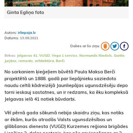
Ginta Egliņa foto
Autors:
irliepaja.lv
Datums:
19.08.2021
Dalies ar šo ziņu:
Birkas:
Jelgavas 41
,
VUGD
,
Vega 1 serviss
,
Normunds Niedols
,
Guntis
Jurjāns
,
remonts
,
arhitektūra
,
Berči
No sarkaniem ķieģeļiem būvētā Paula Maksa Berči
projektētā un 1888. gadā par liepājnieku saziedoto
naudu celtā kādreizējā Jaunliepājas ugunsdzēsēju depo
torni ieskauj sastatnes, un ir redzams, ka ēku kompleksā
Jelgavas ielā 41 notiek būvdarbi.
Vēl pērnā gada sākumā nebija skaidru ziņu, kas notiks
ar ēkām, kurās atradās Valsts ugunsdzēsības un
glābšanas dienesta (VUGD) Kurzemes reģiona brigādes