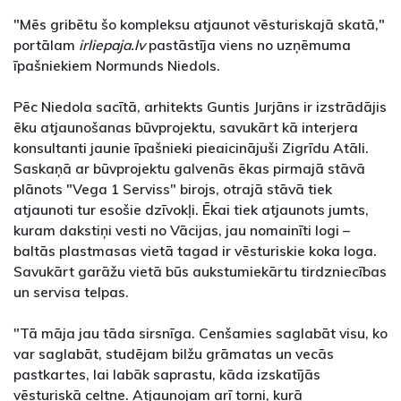
"Mēs gribētu šo kompleksu atjaunot vēsturiskajā skatā,"
portālam
irliepaja.lv
pastāstīja viens no uzņēmuma
īpašniekiem Normunds Niedols.
Pēc Niedola sacītā, arhitekts Guntis Jurjāns ir izstrādājis
ēku atjaunošanas būvprojektu, savukārt kā interjera
konsultanti jaunie īpašnieki pieaicinājuši Zigrīdu Atāli.
Saskaņā ar būvprojektu galvenās ēkas pirmajā stāvā
plānots "Vega 1 Serviss" birojs, otrajā stāvā tiek
atjaunoti tur esošie dzīvokļi. Ēkai tiek atjaunots jumts,
kuram dakstiņi vesti no Vācijas, jau nomainīti logi –
baltās plastmasas vietā tagad ir vēsturiskie koka loga.
Savukārt garāžu vietā būs aukstumiekārtu tirdzniecības
un servisa telpas.
"Tā māja jau tāda sirsnīga. Cenšamies saglabāt visu, ko
var saglabāt, studējam bilžu grāmatas un vecās
pastkartes, lai labāk saprastu, kāda izskatījās
vēsturiskā celtne. Atjaunojam arī torni, kurā