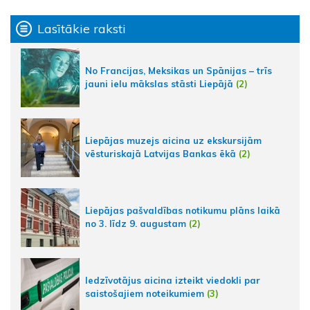
Lasītākie raksti
No Francijas, Meksikas un Spānijas – trīs
jauni ielu mākslas stāsti Liepājā
(2)
Liepājas muzejs aicina uz ekskursijām
vēsturiskajā Latvijas Bankas ēkā
(2)
Liepājas pašvaldības notikumu plāns laikā
no 3. līdz 9. augustam
(2)
Iedzīvotājus aicina izteikt viedokli par
saistošajiem noteikumiem
(3)