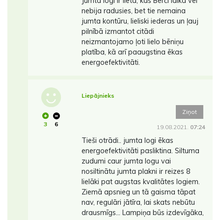
Jumta logi ir lieta, kas Berči laikā vēl
nebija radusies, bet tie nemaina
jumta kontūru, lieliski iederas un ļauj
pilnībā izmantot citādi
neizmantojamo ļoti lielo bēniņu
platība, kā arī paaugstina ēkas
energoefektivitāti.
Liepājnieks
Ziņot
3
6
19.08.2021.
07:24
Tieši otrādi.. jumta logi ēkas
energoefektivitāti pasliktina. Siltuma
zudumi caur jumta logu vai
nosiltinātu jumta plakni ir reizes 8
lielāki pat augstas kvalitātes logiem.
Ziemā apsnieg un tā gaisma tāpat
nav, regulāri jātīra, lai skats nebūtu
drausmīgs... Lampiņa būs izdevīgāka,