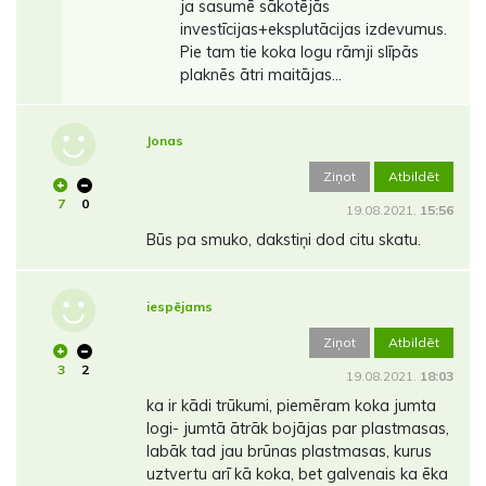
ja sasumē sākotējās
investīcijas+eksplutācijas izdevumus.
Pie tam tie koka logu rāmji slīpās
plaknēs ātri maitājas...
Jonas
Ziņot
Atbildēt
7
0
19.08.2021.
15:56
Būs pa smuko, dakstiņi dod citu skatu.
iespējams
Ziņot
Atbildēt
3
2
19.08.2021.
18:03
ka ir kādi trūkumi, piemēram koka jumta
logi- jumtā ātrāk bojājas par plastmasas,
labāk tad jau brūnas plastmasas, kurus
uztvertu arī kā koka, bet galvenais ka ēka