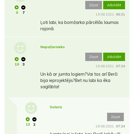
Ziņot
Atbildēt
0
7
19.08.2021.
06:31
Ļoti labi, ka bomžarka pārcēlās laumas
rajonā.
Nepažarnieks
Ziņot
Atbildēt
10
3
19.08.2021.
07:24
Un kā ar jumta logiem?Vai tos arī Berči
bija ieprojektējis?Bet nu labi ka ēka
saglābta!
Solaris
Ziņot
13
2
19.08.2021.
07:24