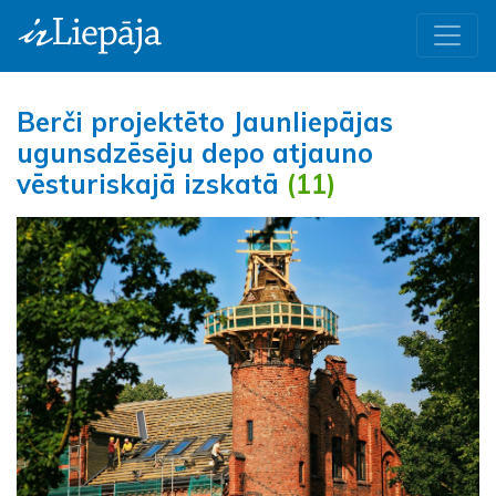
Berči projektēto Jaunliepājas
ugunsdzēsēju depo atjauno
vēsturiskajā izskatā
(11)