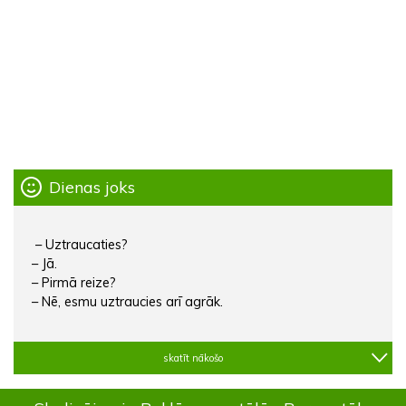
Dienas joks
– Uztraucaties?
– Jā.
– Pirmā reize?
– Nē, esmu uztraucies arī agrāk.
skatīt nākošo