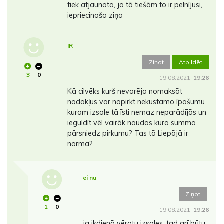
tiek atjaunota, jo tā tiešām to ir pelnījusi,
iepriecinoša ziņa
IR
Ziņot
Atbildēt
3
0
19.08.2021.
19:26
Kā cilvēks kurš nevarēja nomaksāt
nodokļus var nopirkt nekustamo īpašumu
kuram izsole tā īsti nemaz neparādījās un
ieguldīt vēl vairāk naudas kura summa
pārsniedz pirkumu? Tas tā Liepājā ir
norma?
ei nu
Ziņot
1
0
19.08.2021.
19:26
ja ikdienā vērotu izsoles, tad arī būtu