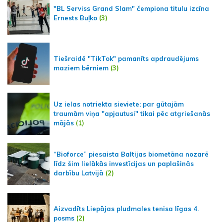
"BL Serviss Grand Slam" čempiona titulu izcīna
Ernests Buļko
(3)
Tiešraidē "TikTok" pamanīts apdraudējums
maziem bērniem
(3)
Uz ielas notriekta sieviete; par gūtajām
traumām viņa "apjautusi" tikai pēc atgriešanās
mājās
(1)
“Bioforce” piesaista Baltijas biometāna nozarē
līdz šim lielākās investīcijas un paplašinās
darbību Latvijā
(2)
Aizvadīts Liepājas pludmales tenisa līgas 4.
posms
(2)