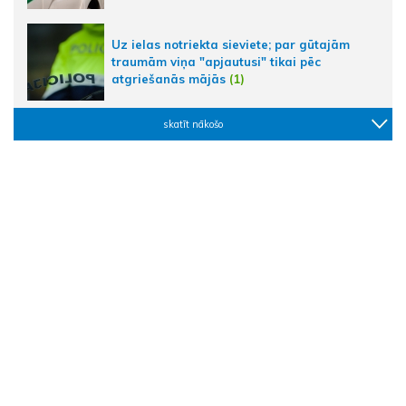
Uz ielas notriekta sieviete; par gūtajām
traumām viņa "apjautusi" tikai pēc
atgriešanās mājās
(1)
skatīt nākošo