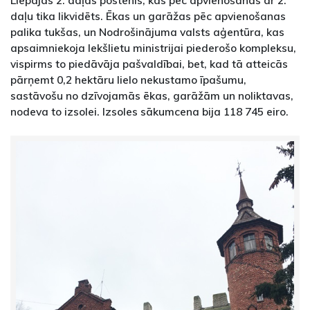
Liepājas 2. daļas postenis, kas pēc apvienošanas ar 2.
daļu tika likvidēts. Ēkas un garāžas pēc apvienošanas
palika tukšas, un Nodrošinājuma valsts aģentūra, kas
apsaimniekoja Iekšlietu ministrijai piederošo kompleksu,
vispirms to piedāvāja pašvaldībai, bet, kad tā atteicās
pārņemt 0,2 hektāru lielo nekustamo īpašumu,
sastāvošu no dzīvojamās ēkas, garāžām un noliktavas,
nodeva to izsolei. Izsoles sākumcena bija 118 745 eiro.