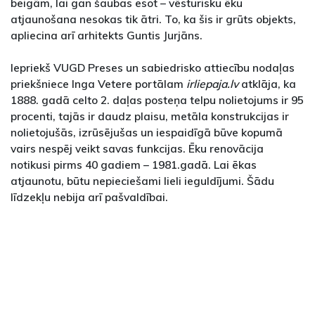
beigām, lai gan šaubas esot – vēsturisku ēku
atjaunošana nesokas tik ātri. To, ka šis ir grūts objekts,
apliecina arī arhitekts Guntis Jurjāns.
Iepriekš VUGD Preses un sabiedrisko attiecību nodaļas
priekšniece Inga Vetere portālam
irliepaja.lv
atklāja, ka
1888. gadā celto 2. daļas posteņa telpu nolietojums ir 95
procenti, tajās ir daudz plaisu, metāla konstrukcijas ir
nolietojušās, izrūsējušas un iespaidīgā būve kopumā
vairs nespēj veikt savas funkcijas. Ēku renovācija
notikusi pirms 40 gadiem – 1981.gadā. Lai ēkas
atjaunotu, būtu nepieciešami lieli ieguldījumi. Šādu
līdzekļu nebija arī pašvaldībai.