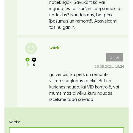
notiek ilgāk. Savukārt kā var
iegādāties tas kurš nespēj samaksāt
nodokļus? Naudas nav, bet pērk
īpašumus un remontē. Apsveicami
tas nu gan ir.
tomēr
Ziņot
0
0
19.08.2021.
19:26
galvenais, ka pērk un remontē,
vismaz saglabās to ēku. Bet no
kurienes nauda, lai VID kontrolē, vai
mums maz cilvēku, kuru naudas
izcelsme tāda savāda
Vārds: