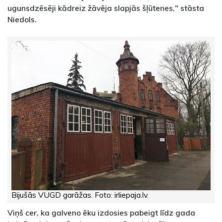
ugunsdzēsēji kādreiz žāvēja slapjās šļūtenes," stāsta
Niedols.
Bijušās VUGD garāžas. Foto: irliepaja.lv.
Viņš cer, ka galveno ēku izdosies pabeigt līdz gada