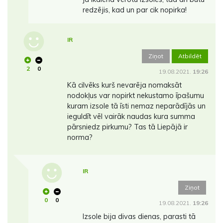
redzējis, kad un par cik nopirka!
IR
Ziņot
Atbildēt
2
0
19.08.2021.
19:26
Kā cilvēks kurš nevarēja nomaksāt
nodokļus var nopirkt nekustamo īpašumu
kuram izsole tā īsti nemaz neparādījās un
ieguldīt vēl vairāk naudas kura summa
pārsniedz pirkumu? Tas tā Liepājā ir
norma?
IR
Ziņot
0
0
19.08.2021.
19:26
Izsole bija divas dienas, parasti tā