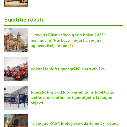
Saistītie raksti
"Latvijas Būvniecības gada balvu 2023"
nominācijā "Pārbūve" iegūst Liepājas
ugunsdzēsēju depo
(3)
Vakar Liepājā ugunsgrēkā cieta cilvēks
Jauns.lv: Rīgā atklāta vērienīga arhitektūras
izstāde, apskatāmi arī godalgotie Liepājas
objekti
"Liepājas RAS": Bioloģisko atkritumu šķirošana