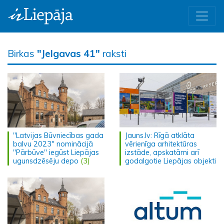
Birkas
"Jelgavas 41"
raksti
"Latvijas Būvniecības gada
Jauns.lv: Rīgā atklāta
balvu 2023" nominācijā
vērienīga arhitektūras
"Pārbūve" iegūst Liepājas
izstāde, apskatāmi arī
ugunsdzēsēju depo
(3)
godalgotie Liepājas objekti