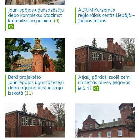
Jaunliepājas ugunsdzēsēju
ALTUM Kurzemes
depo komplekss atdzimst
reģionālais centrs Liepājā –
kā fēnikss no pelniem
(9)
jaunās telpās
Berči projektēto
Atļauj pārdot izsolē zemi
Jaunliepājas ugunsdzēsēju
un četras būves Jelgavas
depo atjauno vēsturiskajā
ielā 41
izskatā
(11)