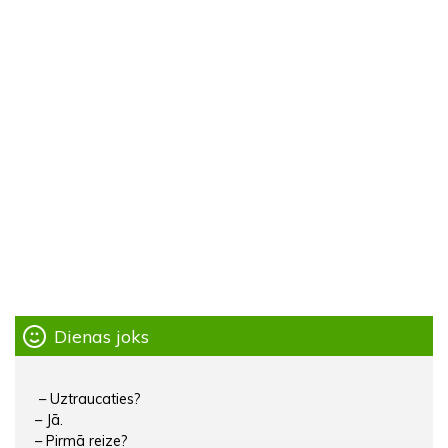
Dienas joks
– Uztraucaties?
– Jā.
– Pirmā reize?