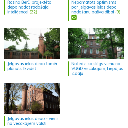
Rosina Berči projektēto
Nepamatots optimisms
depo nodot radošajai
par Jelgavas ielas depo
inteliģencei
(22)
nodošanu pašvaldībai
(9)
Jelgavas ielas depo tomēr
Noliedz, ka slēgs vienu no
plānots likvidēt
VUGD vecākajām, Liepājas
2.daļu
Jelgavas ielas depo - viens
no vecākajiem valstī