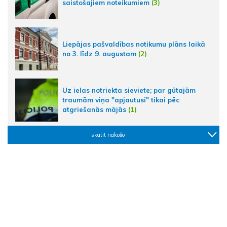
saistošajiem noteikumiem
(3)
Liepājas pašvaldības notikumu plāns laikā
no 3. līdz 9. augustam
(2)
Uz ielas notriekta sieviete; par gūtajām
traumām viņa "apjautusi" tikai pēc
atgriešanās mājās
(1)
skatīt nākošo