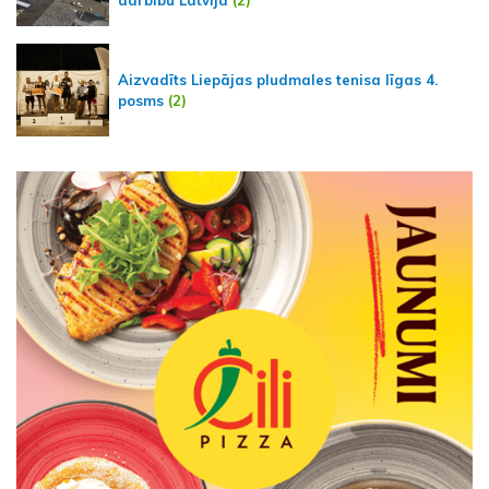
darbību Latvijā
(2)
Aizvadīts Liepājas pludmales tenisa līgas 4.
posms
(2)