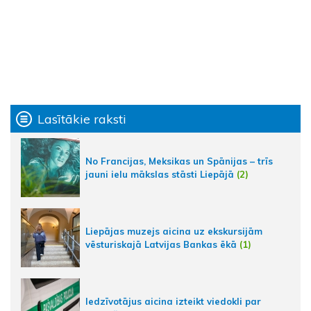
Lasītākie raksti
No Francijas, Meksikas un Spānijas – trīs
jauni ielu mākslas stāsti Liepājā
(2)
Liepājas muzejs aicina uz ekskursijām
vēsturiskajā Latvijas Bankas ēkā
(1)
Iedzīvotājus aicina izteikt viedokli par