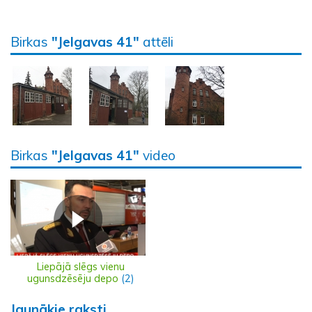
Birkas
"Jelgavas 41"
attēli
Birkas
"Jelgavas 41"
video
Liepājā slēgs vienu
ugunsdzēsēju depo
(2)
Jaunākie raksti