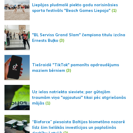
Liepājas pludmalē piekto gadu norisināsies
sporta festivāls "Beach Games Liepaja"
(1)
"BL Serviss Grand Slam" čempiona titulu izcīna
Ernests Buļko
(3)
Tiešraidē "TikTok" pamanīts apdraudējums
maziem bērniem
(3)
Uz ielas notriekta sieviete; par gūtajām
traumām viņa "apjautusi" tikai pēc atgriešanās
mājās
(1)
“Bioforce” piesaista Baltijas biometāna nozarē
līdz šim lielākās investīcijas un paplašinās