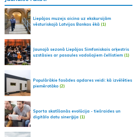
Liepājas muzejs aicina uz ekskursijām
vēsturiskajā Latvijas Bankas ēkā
(1)
Jaunajā sezonā Liepājas Simfoniskais orķestris
uzstāsies ar pasaules vadošajiem čellistiem
(1)
Populārākie fasādes apdares veidi: kā izvēlēties
piemērotāko
(2)
Sporta skatīšanās evolūcija - tiešraides un
digitālo datu sinerģija
(1)