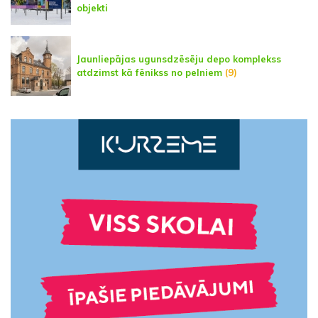
objekti
Jaunliepājas ugunsdzēsēju depo komplekss
atdzimst kā fēnikss no pelniem
(9)