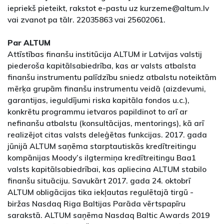
iepriekš pieteikt, rakstot e-pastu uz kurzeme@altum.lv
vai zvanot pa tālr. 22035863 vai 25602061.
Par ALTUM
Attīstības finanšu institūcija ALTUM ir Latvijas valstij
piederoša kapitālsabiedrība, kas ar valsts atbalsta
finanšu instrumentu palīdzību sniedz atbalstu noteiktām
mērķa grupām finanšu instrumentu veidā (aizdevumi,
garantijas, ieguldījumi riska kapitāla fondos u.c.),
konkrētu programmu ietvaros papildinot to arī ar
nefinanšu atbalstu (konsultācijas, mentorings), kā arī
realizējot citas valsts deleģētas funkcijas. 2017. gada
jūnijā ALTUM saņēma starptautiskās kredītreitingu
kompānijas Moody’s ilgtermiņa kredītreitingu Baa1
valsts kapitālsabiedrībai, kas apliecina ALTUM stabilo
finanšu situāciju. Savukārt 2017. gada 24. oktobrī
ALTUM obligācijas tika iekļautas regulētajā tirgū -
biržas Nasdaq Riga Baltijas Parāda vērtspapīru
sarakstā. ALTUM saņēma Nasdaq Baltic Awards 2019