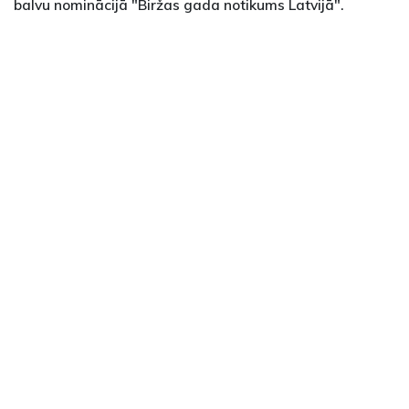
balvu nominācijā "Biržas gada notikums Latvijā".