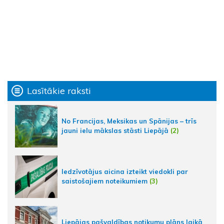
Lasītākie raksti
No Francijas, Meksikas un Spānijas – trīs
jauni ielu mākslas stāsti Liepājā
(2)
Iedzīvotājus aicina izteikt viedokli par
saistošajiem noteikumiem
(3)
Liepājas pašvaldības notikumu plāns laikā