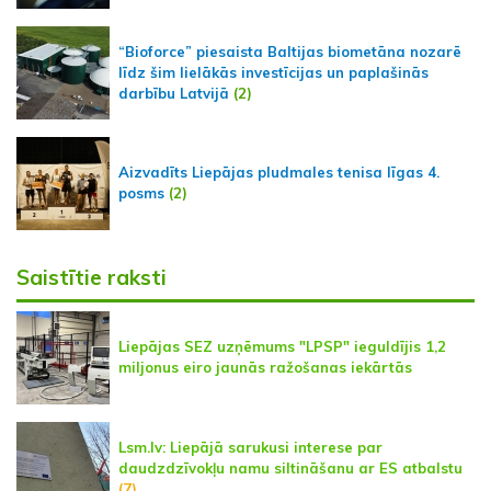
“Bioforce” piesaista Baltijas biometāna nozarē
līdz šim lielākās investīcijas un paplašinās
darbību Latvijā
(2)
Aizvadīts Liepājas pludmales tenisa līgas 4.
posms
(2)
Saistītie raksti
Liepājas SEZ uzņēmums "LPSP" ieguldījis 1,2
miljonus eiro jaunās ražošanas iekārtās
Lsm.lv: Liepājā sarukusi interese par
daudzdzīvokļu namu siltināšanu ar ES atbalstu
(7)