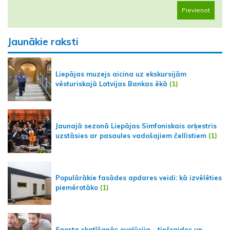
Pievienot
Jaunākie raksti
Liepājas muzejs aicina uz ekskursijām
vēsturiskajā Latvijas Bankas ēkā
(1)
Jaunajā sezonā Liepājas Simfoniskais orķestris
uzstāsies ar pasaules vadošajiem čellistiem
(1)
Populārākie fasādes apdares veidi: kā izvēlēties
piemērotāko
(1)
Sporta skatīšanās evolūcija - tiešraides un