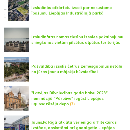
Izsludinās atkārtotu izsoli par nekustamo
īpašumu Liepājas Industriālajā parkā
Izsludinātas nomas tiesību izsoles pakalpojumu
sniegšanas vietām pilsētas atpūtas teritorijās
Pašvaldība izsolīs četrus zemesgabalus netālu
no jūras jaunu mājokļu būvniecībai
"Latvijas Būvniecības gada balvu 2023"
nominācijā "Pārbūve" iegūst Liepājas
ugunsdzēsēju depo
(3)
Jauns.lv: Rīgā atklāta vērienīga arhitektūras
izstāde, apskatāmi arī godalgotie Liepājas