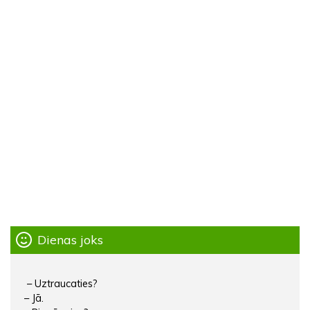
Dienas joks
– Uztraucaties?
– Jā.