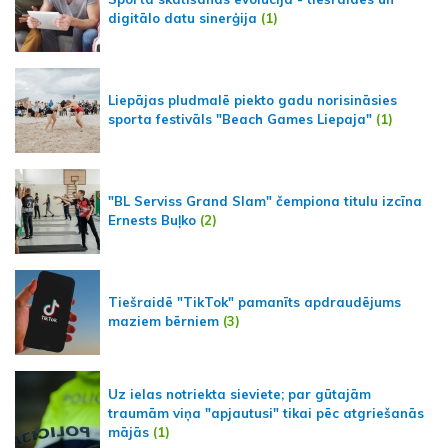
digitālo datu sinerģija
(1)
Liepājas pludmalē piekto gadu norisināsies
sporta festivāls "Beach Games Liepaja"
(1)
"BL Serviss Grand Slam" čempiona titulu izcīna
Ernests Buļko
(2)
Tiešraidē "TikTok" pamanīts apdraudējums
maziem bērniem
(3)
Uz ielas notriekta sieviete; par gūtajām
traumām viņa "apjautusi" tikai pēc atgriešanās
mājās
(1)