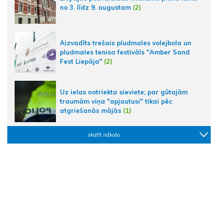
no 3. līdz 9. augustam
(2)
Aizvadīts trešais pludmales volejbola un
pludmales tenisa festivāls "Amber Sand
Fest Liepāja"
(2)
Uz ielas notriekta sieviete; par gūtajām
traumām viņa "apjautusi" tikai pēc
atgriešanās mājās
(1)
skatīt nākošo