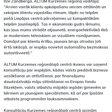
Ilze Zandberga, ALTUM Kurzemes reģiona vadītāja:
"Arvien vairāk klientu apkalpošanu veicam attālināti un
sekojam klientu vajadzību ritmam, tāpēc no telpām
pašā Liepājas centrā pārceļamies uz kompaktākām
telpām Jaunliepājā. Tas ir ekonomiski gudrs lēmums,
kas ļaus mums strādāt atjaunotā, energoefektīvākā ēkā
ar moderniem tehniskiem un vizuāliem risinājumiem.
Domājot par klientu ērtību, jaunais birojs atrodas ļoti
ērtā lokācijā, ar iespēju novietot automašīnu bezmaksas
autostāvvietā."
ALTUM Kurzemes reģionālajā centrā ikviens var saņemt
konsultāciju par iespējām, kādas valsts piedāvā biznesa
uzsākšanai un attīstīšanai, par finansējumu
daudzdzīvokļu māju siltināšanai no Eiropas fondu
līdzekļiem, valsts atbalstu mājokļa iegādei ģimenēm ar
bērniem un jaunajiem speciālistiem, kā arī par īpašām
atbalsta programmām lauksaimniekiem.
Konsultāciju Kurzemes reģionālajā centrā aicinām