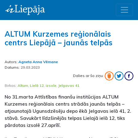
ALTUM Kurzemes reģionālais
centrs Liepājā – jaunās telpās
Autors:
Agneta Anna Vēmane
Datums:
29.03.2023
Dalies ar šo ziņu:
Birkas:
Altum
,
Lielā 12
,
izsole
,
Jelgavas 41
No 31.marta Attīstības finanšu institūcijas ALTUM
Kurzemes reģionālais centrs strādās jaunās telpās –
atjaunotajā Ugunsdzēsēju depo ēkā Jelgavas ielā 41, 2.
stāvā. Savukārt līdzšinējās telpas Lielajā ielā 12, tiks
pārdotas izsolē 27.aprīlī.