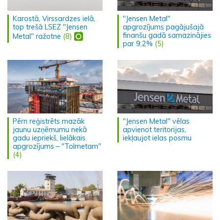
Karostā, Virssardzes ielā,
"Jensen Metal"
top trešā LSEZ "Jensen
apgrozījums pagājušajā
finanšu gadā samazinājies
Metal" ražotne
(8)
par 9,2%
(5)
Pērn reģistrēts mazāk
"Jensen Metal" vēlas
jaunu uzņēmumu nekā
apvienot teritorijas,
gadu iepriekš, lielākais
iekļaujot ielas posmu
apgrozījums – "Tolmetam"
(4)