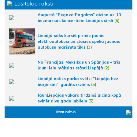
Lasītākie raksti
Augustā “Pegaza Pagalms” aicina uz 10
bezmaksas koncertiem Liepājas sirdī
(5)
Liepājā sāks kursēt pirmie jaunie
elektroautobusi un stāsies spēkā jaunais
autobusu maršrutu tīkls
(3)
No Francijas, Meksikas un Spānijas – trīs
jauni ielu mākslas stāsti Liepājā
(2)
Liepājā notiks parka svētki "Liepāja bez
barjerām", gaidīts ikviens
(5)
JaunLiepājas vakara tirdziņš aicina kopā
svinēt divu gadu jubileju
(5)
skatīt nākošo