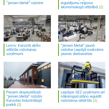
"Jensen Metal" ražotne
ieguldījumu reģiona
ekonomiskajā attīstībā
(2)
Lsm.lv: Karostā aktīvi
"Jensen Metal" jaunā
attīstās ražošanas
ražotne Liepājā nodrošina
uzņēmumi
jaunas darbavietas
Pieņem ekspluatācijā
Liepājas SEZ uzņēmumi arī
"Jensen Metal" ražotni
nākamgad plāno ieguldīt
Karostas Industriālajā
ražošanas iekārtās
(1)
parkā
(2)