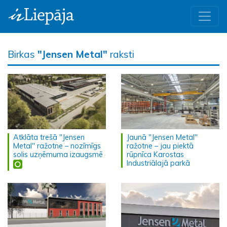
Birkas
"Jensen Metal"
raksti
Atklāta trešā "Jensen
Jaunā "Jensen Metal"
Metal" ražotne – nozīmīgs
ražotne – jau piektā
solis uzņēmuma izaugsmē
rūpnīca Karostas
Industriālajā parkā