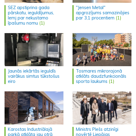
SEZ apstiprina gada
"Jensen Metal"
pārskatu, ieguldījumus,
apgrozījums samazinājies
lemj par nekustamo
par 3,1 procentiem
(1)
īpašumu nomu
(1)
Jaunās iekārtās ieguldīs
Tosmares mikrorajonā
vairākus simtus tūkstošus
atklāts daudzfunkcionāls
eiro
sporta laukums
(1)
Karostas Industriālajā
Ministrs Plešs atzinīgi
parkā atklāta jau otrā
novērtē Liepājas