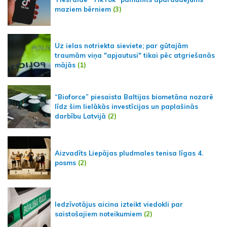
maziem bērniem
(3)
Uz ielas notriekta sieviete; par gūtajām
traumām viņa "apjautusi" tikai pēc atgriešanās
mājās
(1)
“Bioforce” piesaista Baltijas biometāna nozarē
līdz šim lielākās investīcijas un paplašinās
darbību Latvijā
(2)
Aizvadīts Liepājas pludmales tenisa līgas 4.
posms
(2)
Iedzīvotājus aicina izteikt viedokli par
saistošajiem noteikumiem
(2)