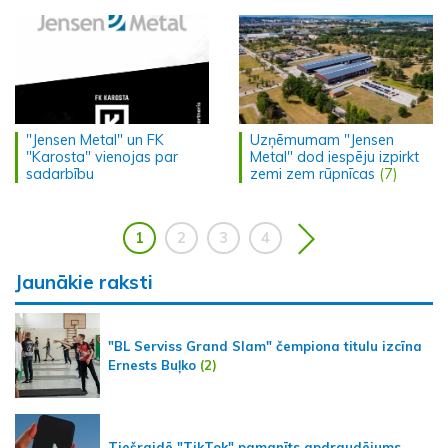
"Jensen Metal" un FK
Uzņēmumam "Jensen
"Karosta" vienojas par
Metal" dod iespēju izpirkt
sadarbību
zemi zem rūpnīcas
(7)
1
2
3
4
Jaunākie raksti
"BL Serviss Grand Slam" čempiona titulu izcīna
Ernests Buļko
(2)
Tiešraidē "TikTok" pamanīts apdraudējums