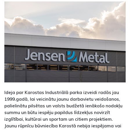
Ideja par Karostas Industriālā parka izveidi radās jau
1999.gadā, lai veicinātu jaunu darbavietu veidošanos,
palielinātu pilsētas un valsts budžetā ienākošo nodokļu
summu un būtu iespēju papildus līdzekļus novirzīt
izglītībai, kultūrai un sportam un citiem projektiem.
Jaunu rūpnīcu būvniecība Karostā nebija iespējama vai