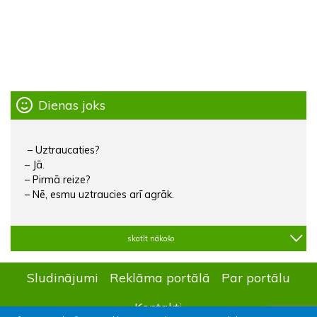
Dienas joks
– Uztraucaties?
– Jā.
– Pirmā reize?
– Nē, esmu uztraucies arī agrāk.
skatīt nākošo
Sludinājumi
Reklāma portālā
Par portālu
Kontakti