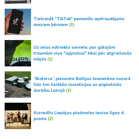
Tiešraidē "TikTok" pamanīts apdraudējums
maziem bērniem
(3)
Uz ielas notriekta sieviete; par gūtajām
traumām viņa "apjautusi" tikai pēc atgriešanās
mājās
(1)
“Bioforce” piesaista Baltijas biometāna nozarē
līdz šim lielākās investīcijas un paplašinās
darbību Latvijā
(2)
Aizvadīts Liepājas pludmales tenisa līgas 4.
posms
(2)