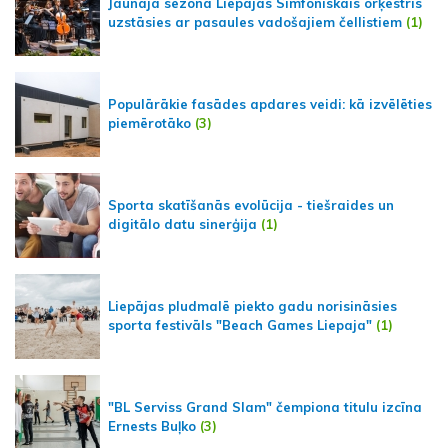
Jaunajā sezonā Liepājas Simfoniskais orķestris
uzstāsies ar pasaules vadošajiem čellistiem
(1)
Populārākie fasādes apdares veidi: kā izvēlēties
piemērotāko
(3)
Sporta skatīšanās evolūcija - tiešraides un
digitālo datu sinerģija
(1)
Liepājas pludmalē piekto gadu norisināsies
sporta festivāls "Beach Games Liepaja"
(1)
"BL Serviss Grand Slam" čempiona titulu izcīna
Ernests Buļko
(3)