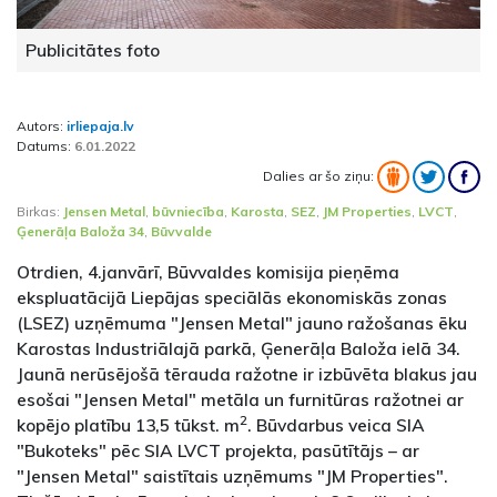
Publicitātes foto
Autors:
irliepaja.lv
Datums:
6.01.2022
Dalies ar šo ziņu:
Birkas:
Jensen Metal
,
būvniecība
,
Karosta
,
SEZ
,
JM Properties
,
LVCT
,
Ģenerāļa Baloža 34
,
Būvvalde
Otrdien, 4.janvārī, Būvvaldes komisija pieņēma
ekspluatācijā Liepājas speciālās ekonomiskās zonas
(LSEZ) uzņēmuma "Jensen Metal" jauno ražošanas ēku
Karostas Industriālajā parkā, Ģenerāļa Baloža ielā 34.
Jaunā nerūsējošā tērauda ražotne ir izbūvēta blakus jau
esošai "Jensen Metal" metāla un furnitūras ražotnei ar
2
kopējo platību 13,5 tūkst. m
. Būvdarbus veica SIA
"Bukoteks" pēc SIA LVCT projekta, pasūtītājs – ar
"Jensen Metal" saistītais uzņēmums "JM Properties".