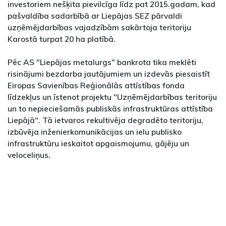
investoriem nešķita pievilcīga līdz pat 2015.gadam, kad
pašvaldība sadarbībā ar Liepājas SEZ pārvaldi
uzņēmējdarbības vajadzībām sakārtoja teritoriju
Karostā turpat 20 ha platībā.
Pēc AS "Liepājas metalurgs" bankrota tika meklēti
risinājumi bezdarba jautājumiem un izdevās piesaistīt
Eiropas Savienības Reģionālās attīstības fonda
līdzekļus un īstenot projektu "Uzņēmējdarbības teritoriju
un to nepieciešamās publiskās infrastruktūras attīstība
Liepājā". Tā ietvaros rekultivēja degradēto teritoriju,
izbūvēja inženierkomunikācijas un ielu publisko
infrastruktūru ieskaitot apgaismojumu, gājēju un
veloceliņus.