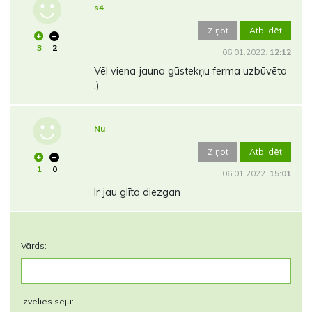
s4
Ziņot
Atbildēt
3
2
06.01.2022.
12:12
Vēl viena jauna gūstekņu ferma uzbūvēta
:)
Nu
Ziņot
Atbildēt
1
0
06.01.2022.
15:01
Ir jau glīta diezgan
Vārds:
Izvēlies seju: