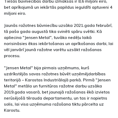
Tiešās būvniecības darbu izmaksas ir 8,6 miljoni eiro,
bet aprīkojumā un iekārtās papildus ieguldīti aptuveni 4
miljoni eiro.
Jaunās ražotnes būvniecību uzsāka 2021.gada februārī,
tā paša gada augustā tika svinēti spāru svētki. Kā
apliecina "Jensen Metal", tuvāko nedēļu laikā
norisināsies ēkas iekārtošanas un aprīkošanas darbi, lai
vēl janvārī jaunā ražotne varētu uzsākt ražošanas
procesu.
"Jensen Metal" bija pirmais uzņēmums, kurš
uzdrīkstējās savas ražotnes būvēt uzņēmējdarbības
teritorijā – Karostas Industriālajā parkā. Pirmā "Jensen
Metal" metāla un furnitūras ražotne darbu uzsāka
2019.gada vasarā, bet jaunajā ražošanas ēkā izvietos
nerūsējošā tērauda departamentu, un tas ir nopietns
solis, lai visa uzņēmuma ražošana tiktu pārcelta uz
Karostu.