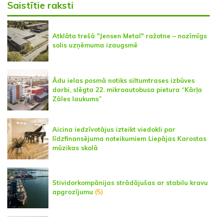
Saistītie raksti
Atklāta trešā "Jensen Metal" ražotne – nozīmīgs
solis uzņēmuma izaugsmē
Ādu ielas posmā notiks siltumtrases izbūves
darbi, slēgta 22. mikroautobusa pietura “Kārļa
Zāles laukums”
Aicina iedzīvotājus izteikt viedokli par
līdzfinansējuma noteikumiem Liepājas Karostas
mūzikas skolā
Stividorkompānijas strādājušas ar stabilu kravu
apgrozījumu
(5)