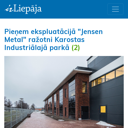
Pieņem ekspluatācijā "Jensen
Metal" ražotni Karostas
Industriālajā parkā
(2)