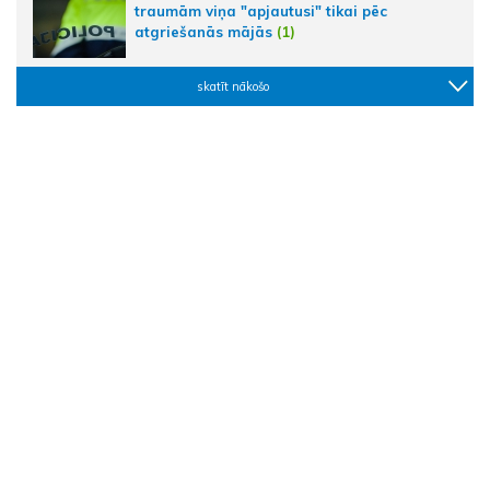
traumām viņa "apjautusi" tikai pēc
atgriešanās mājās
(1)
skatīt nākošo