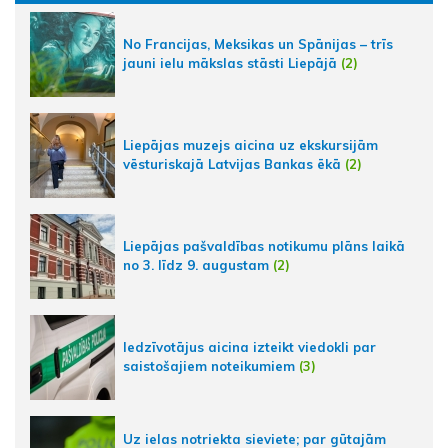
No Francijas, Meksikas un Spānijas – trīs
jauni ielu mākslas stāsti Liepājā
(2)
Liepājas muzejs aicina uz ekskursijām
vēsturiskajā Latvijas Bankas ēkā
(2)
Liepājas pašvaldības notikumu plāns laikā
no 3. līdz 9. augustam
(2)
Iedzīvotājus aicina izteikt viedokli par
saistošajiem noteikumiem
(3)
Uz ielas notriekta sieviete; par gūtajām