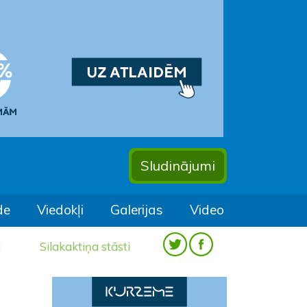
Sludinājumi
de
Viedokļi
Galerijas
Video
a
Silakaktiņa stāsti