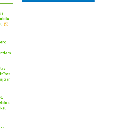
as
abilu
mu
(5)
otro
antiem
trs
izītes
āja ir
t,
eldas
eksu