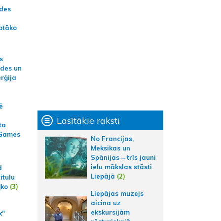
ādes
otāko
s
ides un
erģija
ē
Lasītākie raksti
ta
 Games
No Francijas,
Meksikas un
Spānijas – trīs jauni
ielu mākslas stāsti
d
Liepājā
(2)
itulu
ļko
(3)
Liepājas muzejs
aicina uz
ekskursijām
k"