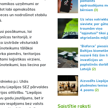
pamanīts
konomikas uzņēmumi ar
apdraudējums m
adot labi apmaksātas
bērniem
(3)
eces un nodrošinot stabilu
Uz ielas notriekt
ā.
sieviete; par gūt
traumām viņa
jusi pasākumus, lai
"apjautusi" tikai 
cas teritorijā, ir
atgriešanās māj
ta izstrāde vēsturiskā
“Bioforce” piesai
kšnoteikums tālākai
Baltijas biometā
rka piemērs, teritorijas
nozarē līdz šim l
ami loģistikas virzieni,
investīcijas un
šnoteikumi, kas liecina par
paplašinās darbī
Latvijā
(2)
dnieka p.i. Uldis
Aizvadīts Liepāj
pludmales tenisa
lstu Liepājas SEZ pārvaldes
4. posms
(2)
jas attīstību. "Liepājas
vu gadu jautājums, bet ir
s nav iespējams bez valsts
Saistītie raksti