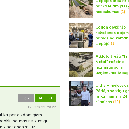
Liepājas industri
parka ielām piešķ
nosaukumus
(1)
Caljan divkāršo
ražošanas apjom
paplašina koman
Liepājā
(1)
Atklāta trešā "Je
Metal" ražotne –
nozīmīgs solis
uzņēmuma izau
Uldis Hmieļevskis
Pēdējo septiņu g
laikā mums ir 24
Ziņot
Atbildēt
rūpnīcas
(21)
12.02.2022.
20:27
nat ka par aizdomigiem
odoklu naudas nelikumigu
r zinot anonimi uz