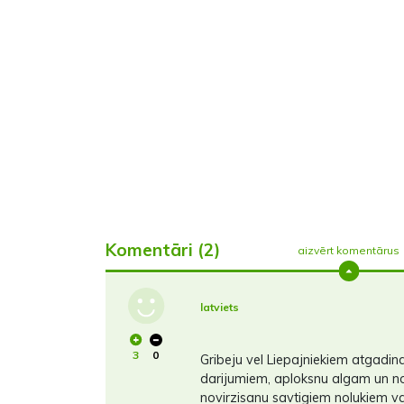
Komentāri (2)
aizvērt komentārus
latviets
3
0
Gribeju vel Liepajniekiem atgadi
darijumiem, aploksnu algam un n
novirzisanu savtigiem nolukiem va