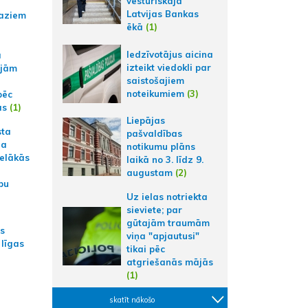
vēsturiskajā
Latvijas Bankas
aziem
ēkā
(1)
Iedzīvotājus aicina
a
izteikt viedokli par
ajām
saistošajiem
noteikumiem
(3)
pēc
ās
(1)
Liepājas
sta
pašvaldības
na
notikumu plāns
ielākās
laikā no 3. līdz 9.
augustam
(2)
bu
Uz ielas notriekta
sieviete; par
gūtajām traumām
as
viņa "apjautusi"
 līgas
tikai pēc
atgriešanās mājās
(1)
skatīt nākošo