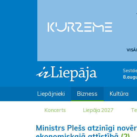
Sestdi
8.aug
Liepājnieki
Bizness
Kultūra
Koncerts
Liepāja 2027
Te
Ministrs Plešs atzinīgi novē
ekonomiskajā attīstībā
(2)