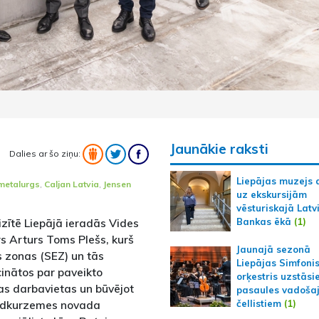
Jaunākie raksti
Dalies ar šo ziņu:
Liepājas muzejs 
metalurgs
,
Caljan Latvia
,
Jensen
uz ekskursijām
vēsturiskajā Latv
Bankas ēkā
(1)
izītē Liepājā ieradās Vides
rs Arturs Toms Plešs, kurš
Jaunajā sezonā
 zonas (SEZ) un tās
Liepājas Simfoni
ecinātos par paveikto
orķestris uzstāsi
as darbavietas un būvējot
pasaules vadoša
nvidkurzemes novada
čellistiem
(1)