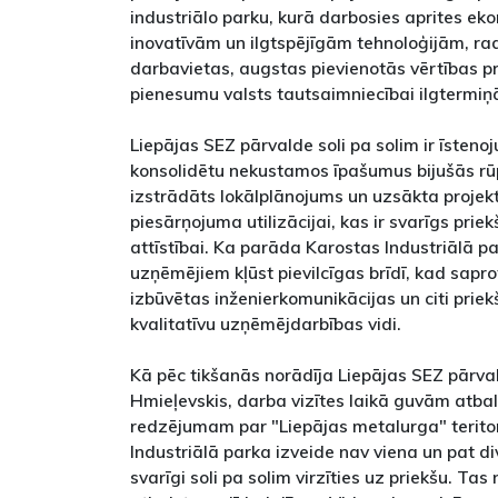
industriālo parku, kurā darbosies aprites e
inovatīvām un ilgtspējīgām tehnoloģijām, r
darbavietas, augstas pievienotās vērtības pr
pienesumu valsts tautsaimniecībai ilgtermiņ
Liepājas SEZ pārvalde soli pa solim ir īsteno
konsolidētu nekustamos īpašumus bijušās rūpnī
izstrādāts lokālplānojums un uzsākta projek
piesārņojuma utilizācijai, kas ir svarīgs prie
attīstībai. Ka parāda Karostas Industriālā pa
uzņēmējiem kļūst pievilcīgas brīdī, kad saprot
izbūvētas inženierkomunikācijas un citi priek
kvalitatīvu uzņēmējdarbības vidi.
Kā pēc tikšanās norādīja Liepājas SEZ pārval
Hmieļevskis, darba vizītes laikā guvām atba
redzējumam par "Liepājas metalurga" teritori
Industriālā parka izveide nav viena un pat di
svarīgi soli pa solim virzīties uz priekšu. Ta