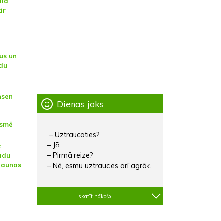
ālā
ir
us un
du
nsen
Dienas joks
gsmē
– Uztraucaties?
– Jā.
:
– Pirmā reize?
adu
 jaunas
– Nē, esmu uztraucies arī agrāk.
skatīt nākošo