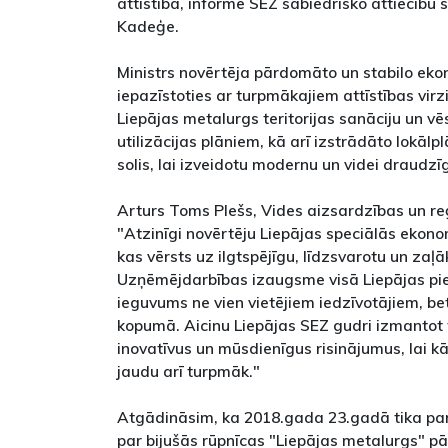
attīstībā, informē SEZ sabiedrisko attiecību 
Kadeģe.
Ministrs novērtēja pārdomāto un stabilo ekon
iepazīstoties ar turpmākajiem attīstības virz
Liepājas metalurgs teritorijas sanāciju un vē
utilizācijas plāniem, kā arī izstrādāto lokālp
solis, lai izveidotu modernu un videi draudzī
Arturs Toms Plešs, Vides aizsardzības un reģ
"Atzinīgi novērtēju Liepājas speciālās ekon
kas vērsts uz ilgtspējīgu, līdzsvarotu un zaļā
Uzņēmējdarbības izaugsme visā Liepājas piegu
ieguvums ne vien vietējiem iedzīvotājiem, bet
kopumā. Aicinu Liepājas SEZ gudri izmantot 
inovatīvus un mūsdienīgus risinājumus, lai 
jaudu arī turpmāk."
Atgādināsim, ka 2018.gada 23.gadā tika par
par bijušās rūpnīcas "Liepājas metalurgs" p