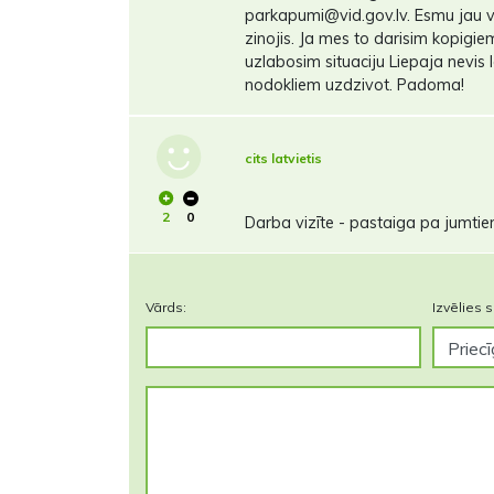
parkapumi@vid.gov.lv. Esmu jau 
zinojis. Ja mes to darisim kopigi
uzlabosim situaciju Liepaja nevi
nodokliem uzdzivot. Padoma!
cits latvietis
2
0
Darba vizīte - pastaiga pa jumtie
Vārds:
Izvēlies s