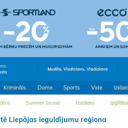
ena,
Mudīte, Vladislavs, Vladislava
usts
Krimināls
Dome
Sports
Vide
Izklai
ātris
Summer Sound
Izstādes
Izglītīb
rtē Liepājas ieguldījumu reģiona