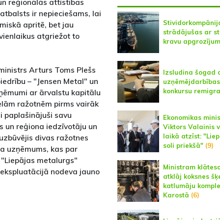
un reģionālās attīstības
 atbalsts ir nepieciešams, lai
Stividorkompānij
iskā apritē, bet jau
strādājušas ar st
vienlaikus atgriežot to
kravu apgrozīju
ministrs Arturs Toms Plešs
Izsludina šogad 
biedrību – "Jensen Metal" un
uzņēmējdarbības
konkursu remigr
zņēmumi ar ārvalstu kapitālu
ielām ražotnēm pirms vairāk
 paplašinājuši savu
Ekonomikas minis
s un reģiona iedzīvotāju un
Viktors Valainis v
laikā atzīst: "Liep
 uzbūvējis divas ražotnes
soli priekšā"
(9)
bija uzņēmums, kas par
 "Liepājas metalurgs"
Ministram klāteso
 ekspluatācijā nodeva jauno
atklāj koksnes šķ
katlumāju kompl
Karostā
(6)