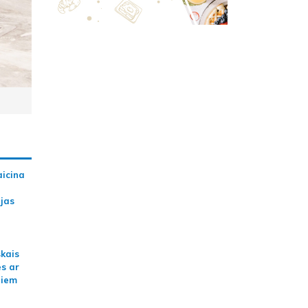
aicina
ijas
skais
es ar
jiem