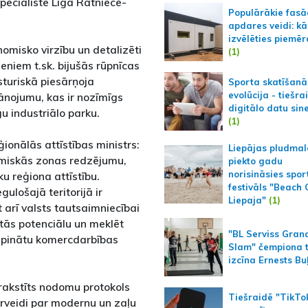
speciāliste Līga Ratniece-
Populārākie fas
apdares veidi: kā
izvēlēties piemēr
omisko virzību un detalizēti
(1)
ieniem t.sk. bijušās rūpnīcas
sturiskā piesārņoja
Sporta skatīšanā
evolūcija - tiešra
lānojumu, kas ir nozīmīgs
digitālo datu sin
gu industriālo parku.
(1)
ionālās attīstības ministrs:
Liepājas pludmal
omiskās zonas redzējumu,
piekto gadu
norisināsies spor
ku reģiona attīstību.
festivāls "Beach
lošajā teritorijā ir
Liepaja"
(1)
 arī valsts tautsaimniecībai
tās potenciālu un meklēt
"BL Serviss Gran
kāpinātu komercdarbības
Slam" čempiona t
izcīna Ernests Bu
akstīts nodomu protokols
Tiešraidē "TikTo
ārveidi par modernu un zaļu