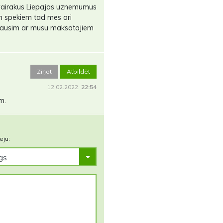
vairakus Liepajas uznemumus
em spekiem tad mes ari
s lausim ar musu maksatajiem
Ziņot
Atbildēt
12.02.2022.
22:54
m.
eju: