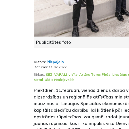
Publicitātes foto
Autors:
irliepaja.lv
Datums:
11.02.2022
Birkas:
SEZ
,
VARAM
,
vizīte
,
Artūrs Toms Plešs
,
Liepājas 
Metal
,
Uldis Hmieļevskis
Piektdien, 11.februārī, vienas dienas darba v
aizsardzības un reģionālās attīstības minist
iepazinās ar Liepājas Speciālās ekonomiskās
kapitālsabiedrību darbību, lai klātienē pārli
apstrādes rūpniecības izaugsmē, radot jaun
jaunas rūpnīcas, kas ir kā impulss visa Die