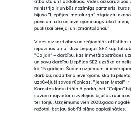
atbalsta un līdzdalības. Vides aizsardzības 
ministrija ir un būs nozīmīgs partneris, kuras
bijušo "Liepājas metalurga" atgrieztu ekonom
pavisam citā un ievērojami augstākā līmenī, 
publiskai pieejai un izmantošanai."
Vides aizsardzības un reģionālās attīstības 
iepazinās arī ar divu Liepājas SEZ kapitālsa
"Caljan" – darbību, kas ir metālapstrādes u
un savu darbību Liepājas SEZ uzsāka ar nel
kā 15 gadiem. Šodien uzņēmumi ir ievērojami
darbību, nodarbina ievērojamu skaitu pilsēta
uzbūvējuši savas rūpnīcas. "Jensen Metal" ir
Karostas Industriālajā parkā, bet "Caljan" 
savām mājvietām izvēlējiās bijušās rūpnīcas
teritoriju. Uzņēmums vien 2020.gada nogalē
ražotni, bet jau šobrīd plāno paplašināties.