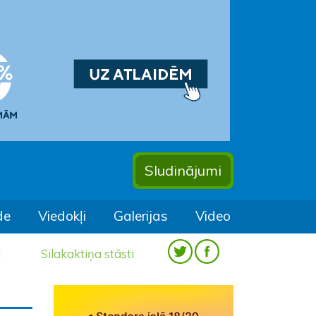
Sludinājumi
de
Viedokļi
Galerijas
Video
a
Silakaktiņa stāsti