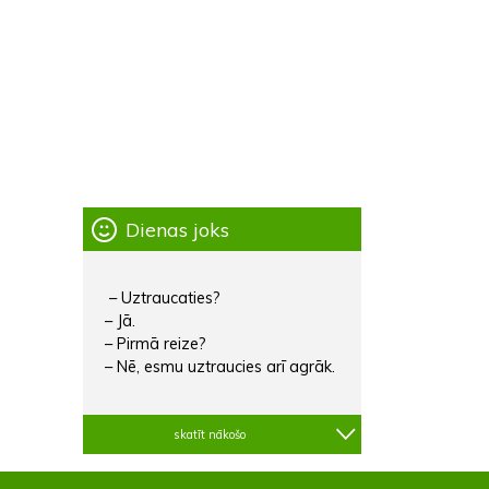
Dienas joks
– Uztraucaties?
– Jā.
– Pirmā reize?
– Nē, esmu uztraucies arī agrāk.
skatīt nākošo