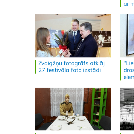
ar 
Zvaigžņu fotogrāfs atklāj
"Lie
27.festivāla foto izstādi
dros
ele