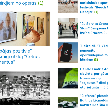
mirkļiem no operas
(1)
norisināsies spor
festivāls "Beach
Liepaja"
(1)
"BL Serviss Gran
Slam" čempiona t
izcīna Ernests Bu
Tiešraidē "TikTo
pājas pozitīvie"
pamanīts
apdraudējums m
mīgi atklāj "Četrus
bērniem
(3)
mentus"
Uz ielas notriekt
sieviete; par gūt
traumām viņa
"apjautusi" tikai 
atgriešanās māj
“Bioforce” piesai
Baltijas biometā
nozarē līdz šim l