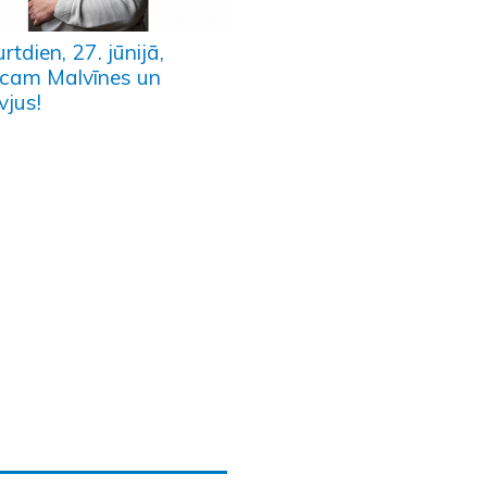
rtdien, 27. jūnijā,
icam Malvīnes un
vjus!