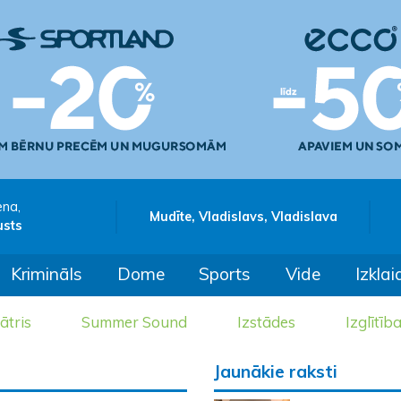
ena,
Mudīte, Vladislavs, Vladislava
usts
Krimināls
Dome
Sports
Vide
Izklai
ātris
Summer Sound
Izstādes
Izglītīb
Jaunākie raksti