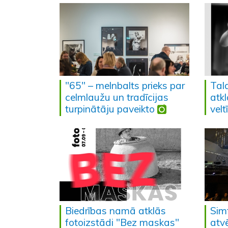
"65" – melnbalts prieks par
Tal
celmlaužu un tradīcijas
atk
turpinātāju paveikto
velt
Biedrības namā atklās
Simf
fotoizstādi "Bez maskas"
atvē