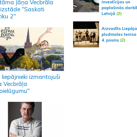
tāma Jāņa Vecbrāla
investīcijas un
paplašinās darbī
oizstāde "Saskati
Latvijā
(2)
iku 2"
Aizvadīts Liepāj
pludmales tenisa
4. posms
(2)
liepājnieki izmantojuši
a Vecbrāļa
toielūgumu"