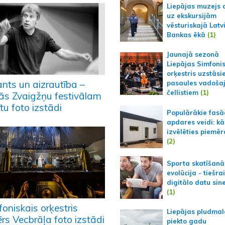
Liepājas muzejs 
uz ekskursijām
vēsturiskajā Latv
Bankas ēkā
(1)
Jaunajā sezonā
Liepājas Simfoni
orķestris uzstāsi
ants un aizrautība –
pasaules vadoša
čellistiem
(1)
lās Zvaigžņu festivālam
ītu foto izstādi
Populārākie fas
apdares veidi: kā
izvēlēties piemēr
(2)
Sporta skatīšanā
evolūcija - tiešra
digitālo datu sin
(1)
oniskais orķestris
Liepājas pludmal
rs Vecbrāļa foto izstādi
piekto gadu