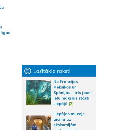
bu
as
 līgas
Lasītākie raksti
No Francijas,
Meksikas un
Spānijas – trīs jauni
ielu mākslas stāsti
Liepājā
(2)
Liepājas muzejs
aicina uz
ekskursijām