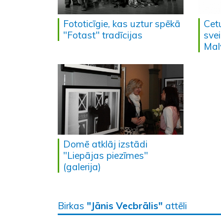
Fototicīgie, kas uztur spēkā
Cetu
"Fotast" tradīcijas
sve
Mal
Domē atklāj izstādi
"Liepājas piezīmes"
(galerija)
Birkas
"Jānis Vecbrālis"
attēli