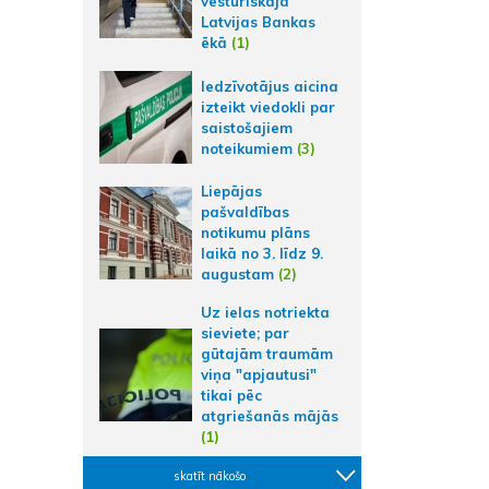
vēsturiskajā
Latvijas Bankas
ēkā
(1)
Iedzīvotājus aicina
izteikt viedokli par
saistošajiem
noteikumiem
(3)
Liepājas
pašvaldības
notikumu plāns
laikā no 3. līdz 9.
augustam
(2)
Uz ielas notriekta
sieviete; par
gūtajām traumām
viņa "apjautusi"
tikai pēc
atgriešanās mājās
(1)
skatīt nākošo