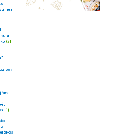
ta
 Games
d
itulu
ļko
(3)
k"
aziem
a
ajām
pēc
ās
(1)
sta
na
ielākās