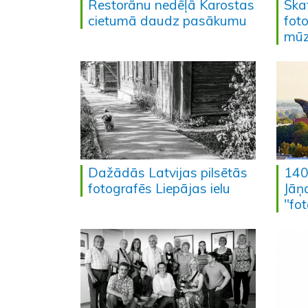
Restorānu nedēļā Karostas
Ska
cietumā daudz pasākumu
fot
mūz
Dažādās Latvijas pilsētās
140 
fotografēs Liepājas ielu
Jāņ
"fo