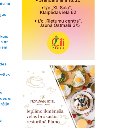
aicina
ijas
skais
es ar
jiem
ādes
otāko
s
ides un
erģija
ē