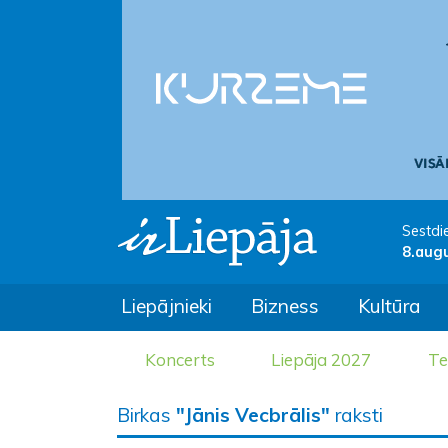
Sestdi
8.aug
Liepājnieki
Bizness
Kultūra
Koncerts
Liepāja 2027
Te
Birkas
"Jānis Vecbrālis"
raksti