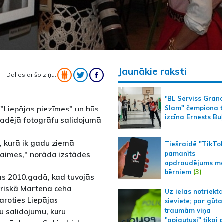
Jaunākie raksti
Dalies ar šo ziņu:
"BL Serviss Gran
 "Liepājas piezīmes" un būs
Slam" čempiona t
izcīna Ernests Bu
gadējā fotogrāfu salidojumā
ta, kurā ik gadu ziemā
Tiešraidē "TikTo
pamanīts
kaimes," norāda izstādes
apdraudējums m
bērniem
(3)
ās 2010.gadā, kad tuvojās
uriskā Martena ceha
Uz ielas notriekt
aroties Liepājas
sieviete; par gūt
u salidojumu, kuru
traumām viņa
"apjautusi" tikai 