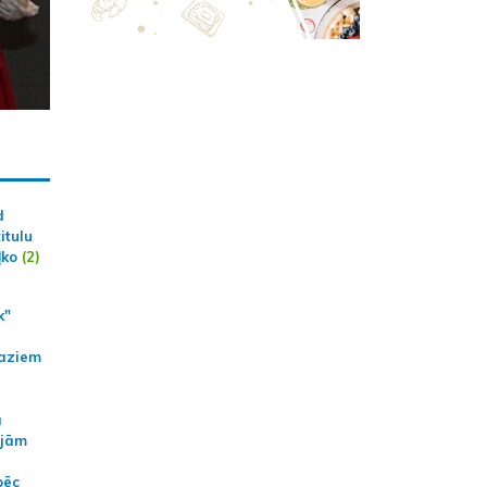
d
itulu
ļko
(2)
k"
aziem
a
ajām
pēc