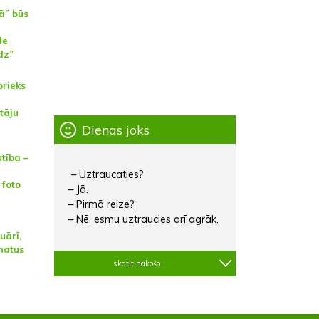
ā” būs
de
dz”
prieks
ātāju
Dienas joks
tība –
– Uztraucaties?
 foto
– Jā.
– Pirmā reize?
– Nē, esmu uztraucies arī agrāk.
uārī,
natus
skatīt nākošo