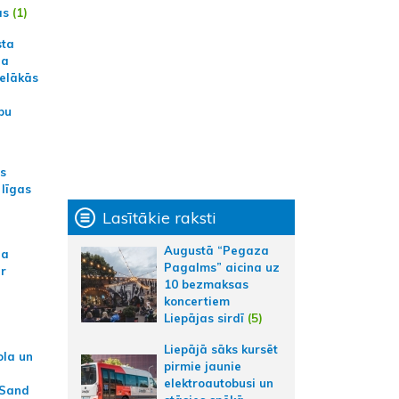
ās
(1)
sta
na
ielākās
bu
as
 līgas
Lasītākie raksti
Augustā “Pegaza
na
Pagalms” aicina uz
ar
10 bezmaksas
koncertiem
Liepājas sirdī
(5)
Liepājā sāks kursēt
ola un
pirmie jaunie
elektroautobusi un
 Sand