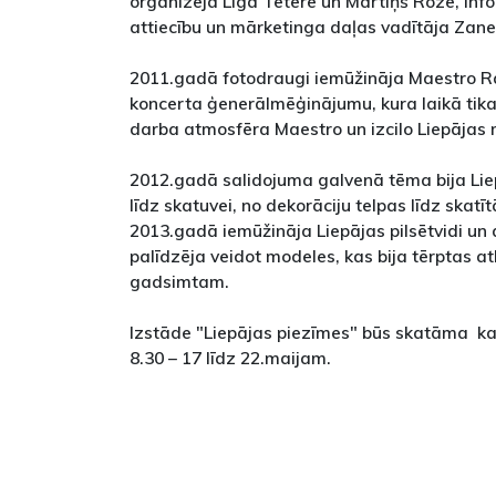
organizēja Līga Tetere un Mārtiņš Roze, in
attiecību un mārketinga daļas vadītāja Zane
2011.gadā fotodraugi iemūžināja Maestro R
koncerta ģenerālmēģinājumu, kura laikā tik
darba atmosfēra Maestro un izcilo Liepājas
2012.gadā salidojuma galvenā tēma bija Liep
līdz skatuvei, no dekorāciju telpas līdz skatī
2013.gadā iemūžināja Liepājas pilsētvidi un a
palīdzēja veidot modeles, kas bija tērptas atb
gadsimtam.
Izstāde "Liepājas piezīmes" būs skatāma ka
8.30 – 17 līdz 22.maijam.