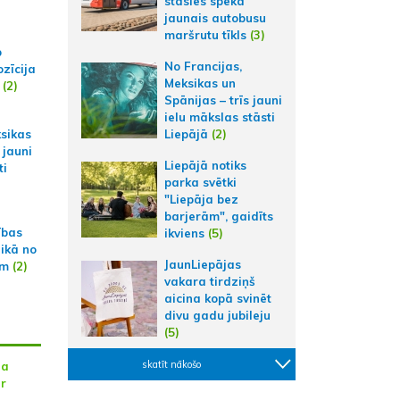
stāsies spēkā
jaunais autobusu
maršrutu tīkls
(3)
p
No Francijas,
zīcija
Meksikas un
(2)
Spānijas – trīs jauni
ielu mākslas stāsti
ksikas
Liepājā
(2)
 jauni
Liepājā notiks
ti
parka svētki
"Liepāja bez
barjerām", gaidīts
ības
ikviens
(5)
aikā no
JaunLiepājas
am
(2)
vakara tirdziņš
aicina kopā svinēt
divu gadu jubileju
(5)
skatīt nākošo
na
ar