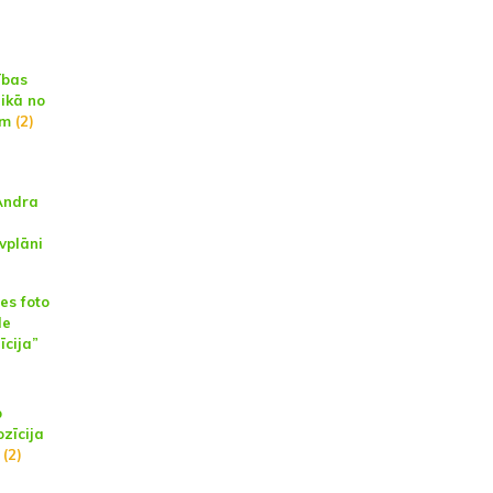
ības
aikā no
am
(2)
Andra
vplāni
es foto
le
īcija”
p
zīcija
(2)