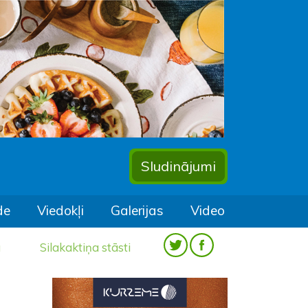
Sludinājumi
de
Viedokļi
Galerijas
Video
a
Silakaktiņa stāsti