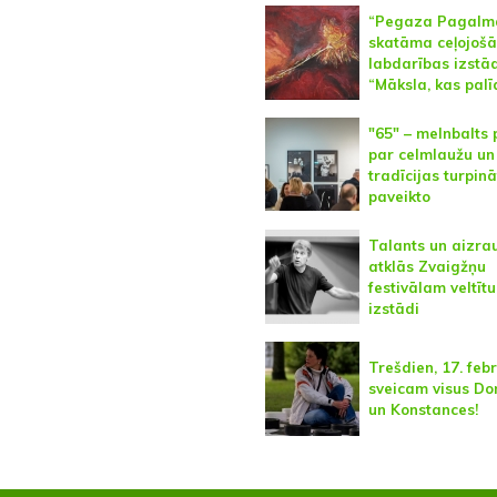
“Pegaza Pagalm
skatāma ceļojošā
labdarības izstā
“Māksla, kas palī
"65" – melnbalts 
par celmlaužu un
tradīcijas turpin
paveikto
Talants un aizrau
atklās Zvaigžņu
festivālam veltītu
izstādi
Trešdien, 17. febr
sveicam visus Do
un Konstances!