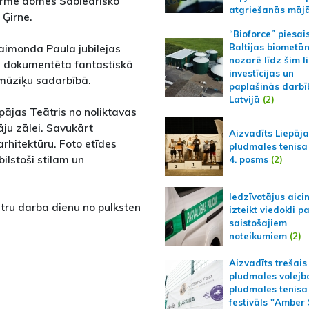
formē domes Sabiedrisko
atgriešanās māj
 Ģirne.
“Bioforce” piesai
aimonda Paula jubilejas
Baltijas biometā
nozarē līdz šim l
a dokumentēta fantastiskā
investīcijas un
 mūziķu sadarbībā.
paplašinās darbī
Latvijā
(2)
ājas Teātris no noliktavas
tāju zālei. Savukārt
Aizvadīts Liepāj
rhitektūru. Foto etīdes
pludmales tenisa
ilstoši stilam un
4. posms
(2)
Iedzīvotājus aici
tru darba dienu no pulksten
izteikt viedokli p
saistošajiem
noteikumiem
(2)
Aizvadīts trešais
pludmales volejb
pludmales tenisa
festivāls "Amber