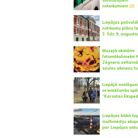
noteikumiem
(2)
Liepājas pašvald
notikumu plāns l
3. līdz 9. august
Muzejā skatāmi
fotomākslinieka 
Zēgnera zeltainā
saules akmens tu
Liepājā noslēgusi
orientēšanās spē
“Karostas Eksped
Liepājas bākā to
multimediju ekspo
par Liepājas ostu