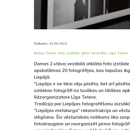
Datums:
24.04.2013
Birkas:
Dome
,
foto
,
izstāde
,
Jānis Vecbrālis
,
Līga Tetere
Domes 2.stāva vestibilā atklāta foto izstāde
apskatāmas 20 fotogrāfijas, kas tapušas ik
Liepājā.
"Liepāja ir ne tikai vēju pilsēta, bet arī pilsē
satiekas fotogrāfi no tuvākas un tālākas ap
līdzorganizatore Līga Tetere.
Tradīcija par Liepājas fotografēšanu aizsāk
"Liepājas metalurga" rekonstrukcija un vēst
slēgšana. Šis vēsturiskais notikums lika sasp
fotodraugiem un noorganizēt pirmo fotogrāf