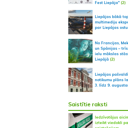
Fest Liepāja"
(2)
Liepājas bākā to
multimediju ekspo
par Liepājas ostu
No Francijas, Me
un Spānijas – trīs
ielu mākslas stās
Liepājā
(2)
Liepājas pašvald
notikumu plāns l
3. līdz 9. august
Saistītie raksti
Iedzīvotājus aici
izteikt viedokli p
saistošajiem