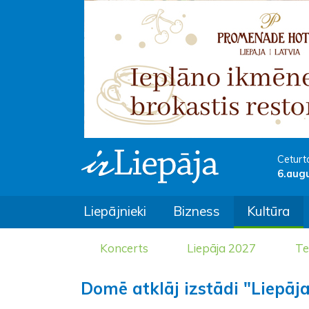
Ceturt
6.aug
Liepājnieki
Bizness
Kultūra
Koncerts
Liepāja 2027
Te
Domē atklāj izstādi "Liepāja