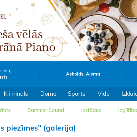
diena,
Askolds, Aisma
usts
Krimināls
Dome
Sports
Vide
Izklai
ātris
Summer Sound
Izstādes
Izglītīb
s piezīmes" (galerija)