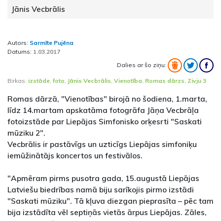
Jānis Vecbrālis
Autors:
Sarmīte Pujēna
Datums:
1.03.2017
Dalies ar šo ziņu:
Birkas:
izstāde
,
foto
,
Jānis Vecbrālis
,
Vienotība
,
Romas dārzs
,
Zivju 3
Romas dārzā, "Vienotības" birojā no šodiena, 1.marta,
līdz 14.martam apskatāma fotogrāfa Jāņa Vecbrāļa
fotoizstāde par Liepājas Simfonisko orķesrti "Saskati
mūziku 2".
Vecbrālis ir pastāvīgs un uzticīgs Liepājas simfoniķu
iemūžinātājs koncertos un festivālos.
"Apmēram pirms pusotra gada, 15.augustā Liepājas
Latviešu biedrības namā biju sarīkojis pirmo izstādi
"Saskati mūziku". Tā kļuva diezgan pieprasīta – pēc tam
bija izstādīta vēl septiņās vietās ārpus Liepājas. Zāles,