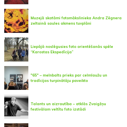
Muzejā skatāmi fotomākslinieka Andra Zēgnera
zeltainā saules akmens tuvplāni
Liepājā noslēgusies foto orientēšanās spēle
“Karostas Ekspedīcija”
"65" – melnbalts prieks par celmlaužu un
tradīcijas turpinātāju paveikto
Talants un aizrautība – atklās Zvaigžņu
festivālam veltītu foto izstādi