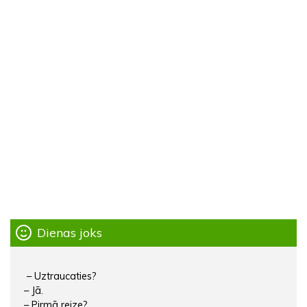
Dienas joks
– Uztraucaties?
– Jā.
– Pirmā reize?