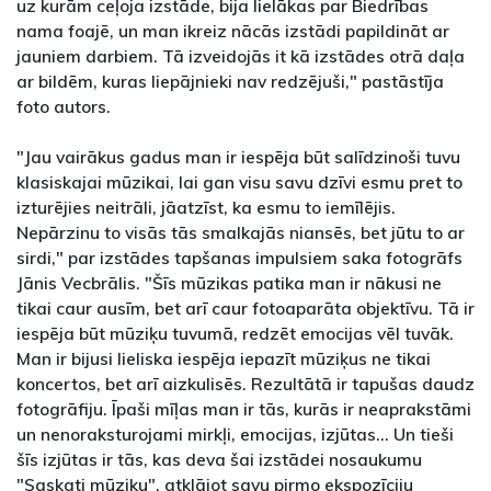
uz kurām ceļoja izstāde, bija lielākas par Biedrības
nama foajē, un man ikreiz nācās izstādi papildināt ar
jauniem darbiem. Tā izveidojās it kā izstādes otrā daļa
ar bildēm, kuras liepājnieki nav redzējuši," pastāstīja
foto autors.
"Jau vairākus gadus man ir iespēja būt salīdzinoši tuvu
klasiskajai mūzikai, lai gan visu savu dzīvi esmu pret to
izturējies neitrāli, jāatzīst, ka esmu to iemīlējis.
Nepārzinu to visās tās smalkajās niansēs, bet jūtu to ar
sirdi," par izstādes tapšanas impulsiem saka fotogrāfs
Jānis Vecbrālis. "Šīs mūzikas patika man ir nākusi ne
tikai caur ausīm, bet arī caur fotoaparāta objektīvu. Tā ir
iespēja būt mūziķu tuvumā, redzēt emocijas vēl tuvāk.
Man ir bijusi lieliska iespēja iepazīt mūziķus ne tikai
koncertos, bet arī aizkulisēs. Rezultātā ir tapušas daudz
fotogrāfiju. Īpaši mīļas man ir tās, kurās ir neaprakstāmi
un nenoraksturojami mirkļi, emocijas, izjūtas... Un tieši
šīs izjūtas ir tās, kas deva šai izstādei nosaukumu
"Saskati mūziku", atklājot savu pirmo ekspozīciju