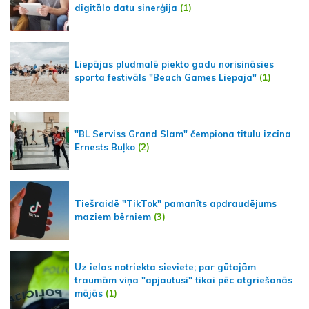
digitālo datu sinerģija
(1)
Liepājas pludmalē piekto gadu norisināsies
sporta festivāls "Beach Games Liepaja"
(1)
"BL Serviss Grand Slam" čempiona titulu izcīna
Ernests Buļko
(2)
Tiešraidē "TikTok" pamanīts apdraudējums
maziem bērniem
(3)
Uz ielas notriekta sieviete; par gūtajām
traumām viņa "apjautusi" tikai pēc atgriešanās
mājās
(1)