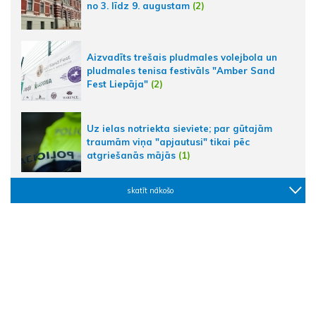
no 3. līdz 9. augustam
(2)
Aizvadīts trešais pludmales volejbola un
pludmales tenisa festivāls "Amber Sand
Fest Liepāja"
(2)
Uz ielas notriekta sieviete; par gūtajām
traumām viņa "apjautusi" tikai pēc
atgriešanās mājās
(1)
skatīt nākošo