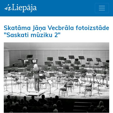
Skatāma Jāņa Vecbrāla fotoizstāde
"Saskati mūziku 2"