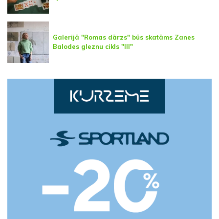
Galerijā "Romas dārzs" būs skatāms Zanes
Balodes gleznu cikls "III"