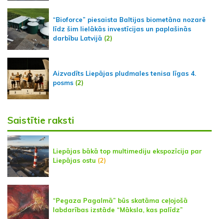
“Bioforce” piesaista Baltijas biometāna nozarē
līdz šim lielākās investīcijas un paplašinās
darbību Latvijā
(2)
Aizvadīts Liepājas pludmales tenisa līgas 4.
posms
(2)
Saistītie raksti
Liepājas bākā top multimediju ekspozīcija par
Liepājas ostu
(2)
“Pegaza Pagalmā” būs skatāma ceļojošā
labdarības izstāde “Māksla, kas palīdz”