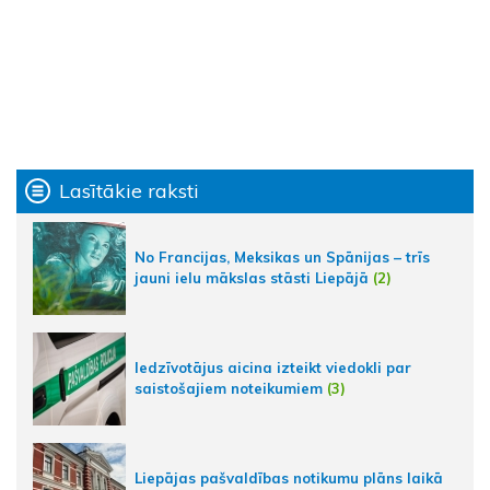
Lasītākie raksti
No Francijas, Meksikas un Spānijas – trīs
jauni ielu mākslas stāsti Liepājā
(2)
Iedzīvotājus aicina izteikt viedokli par
saistošajiem noteikumiem
(3)
Liepājas pašvaldības notikumu plāns laikā