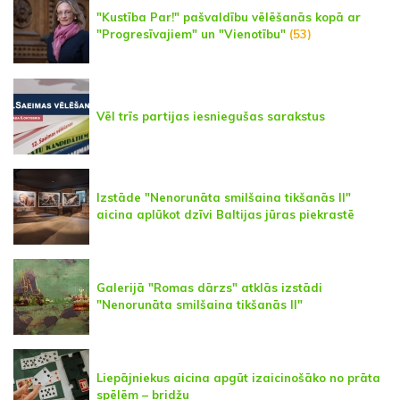
"Kustība Par!" pašvaldību vēlēšanās kopā ar
"Progresīvajiem" un "Vienotību"
(53)
Vēl trīs partijas iesniegušas sarakstus
Izstāde "Nenorunāta smilšaina tikšanās II"
aicina aplūkot dzīvi Baltijas jūras piekrastē
Galerijā "Romas dārzs" atklās izstādi
"Nenorunāta smilšaina tikšanās II"
Liepājniekus aicina apgūt izaicinošāko no prāta
spēlēm – bridžu