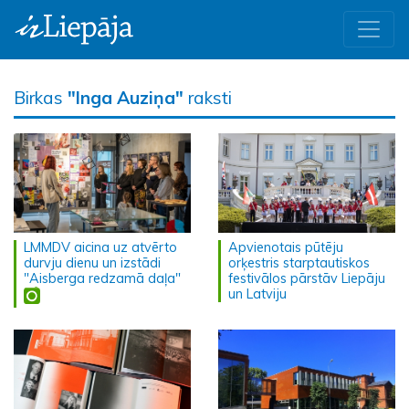
Birkas
"Inga Auziņa"
raksti
LMMDV aicina uz atvērto
Apvienotais pūtēju
durvju dienu un izstādi
orķestris starptautiskos
"Aisberga redzamā daļa"
festivālos pārstāv Liepāju
un Latviju