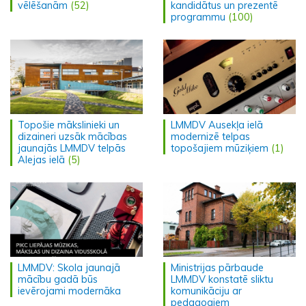
vēlēšanām
(52)
kandidātus un prezentē
programmu
(100)
Topošie mākslinieki un
LMMDV Ausekļa ielā
dizaineri uzsāk mācības
modernizē telpas
jaunajās LMMDV telpās
topošajiem mūziķiem
(1)
Alejas ielā
(5)
LMMDV: Skola jaunajā
Ministrijas pārbaude
mācību gadā būs
LMMDV konstatē sliktu
ievērojami modernāka
komunikāciju ar
pedagogiem