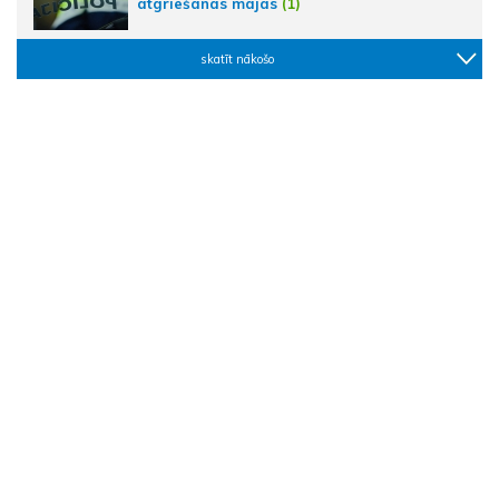
atgriešanās mājās
(1)
skatīt nākošo