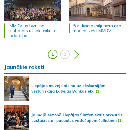
LMMDV un biznesa
Par diviem miljoniem eiro
inkubators uzsāk unikālu
modernizēs LMMDV
sadarbību
1
2
Jaunākie raksti
Liepājas muzejs aicina uz ekskursijām
vēsturiskajā Latvijas Bankas ēkā
(1)
Jaunajā sezonā Liepājas Simfoniskais orķestris
uzstāsies ar pasaules vadošajiem čellistiem
(1)