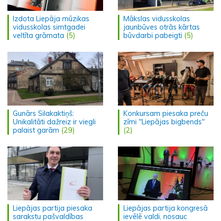
Izdota Liepāja mūzikas
Mākslas vidusskolas
vidusskolas simtgadei
jaunbūves otrās kārtas
veltīta grāmata
(5)
būvdarbi pabeigti
(5)
Gunārs Silakaktiņš:
Konkursam piesaka preču
Unikalitāti dažreiz ir viegli
zīmi "Liepājas bigbends"
palaist garām
(29)
(2)
Liepājas partija piesaka
Liepājas partija kongresā
sarakstu pašvaldības
ievēlē valdi, nosauc