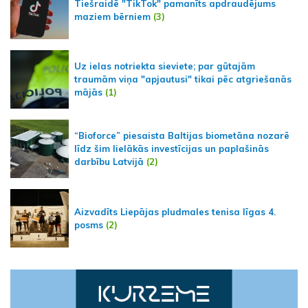
Tiešraidē "TikTok" pamanīts apdraudējums
maziem bērniem
(3)
Uz ielas notriekta sieviete; par gūtajām
traumām viņa "apjautusi" tikai pēc atgriešanās
mājās
(1)
“Bioforce” piesaista Baltijas biometāna nozarē
līdz šim lielākās investīcijas un paplašinās
darbību Latvijā
(2)
Aizvadīts Liepājas pludmales tenisa līgas 4.
posms
(2)