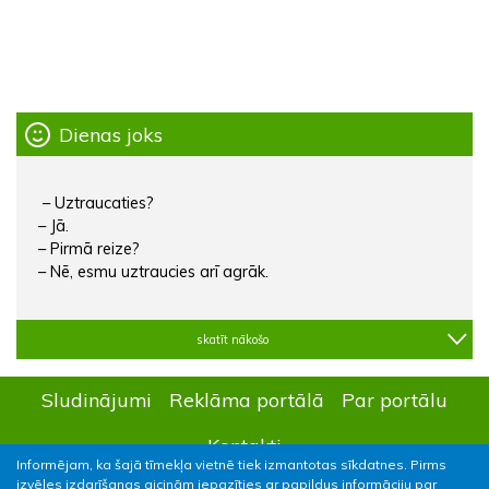
Dienas joks
– Uztraucaties?
– Jā.
– Pirmā reize?
– Nē, esmu uztraucies arī agrāk.
skatīt nākošo
Sludinājumi
Reklāma portālā
Par portālu
Kontakti
Informējam, ka šajā tīmekļa vietnē tiek izmantotas sīkdatnes. Pirms
izvēles izdarīšanas aicinām iepazīties ar papildus informāciju par