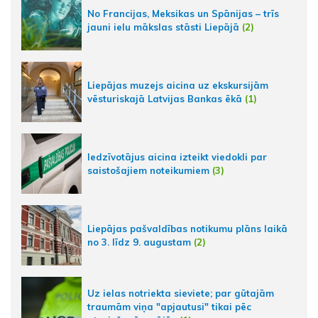
No Francijas, Meksikas un Spānijas – trīs
jauni ielu mākslas stāsti Liepājā
(2)
Liepājas muzejs aicina uz ekskursijām
vēsturiskajā Latvijas Bankas ēkā
(1)
Iedzīvotājus aicina izteikt viedokli par
saistošajiem noteikumiem
(3)
Liepājas pašvaldības notikumu plāns laikā
no 3. līdz 9. augustam
(2)
Uz ielas notriekta sieviete; par gūtajām
traumām viņa "apjautusi" tikai pēc