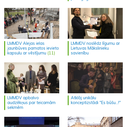
LMMDV Alejas ielas
LMMDV noslēdz līgumu ar
jaunbūves pamatos ievieto
Lietuvas Mākslinieku
kapsulu ar vēstījumu
(11)
savienību
LMMDV apbalvo
Atklāj unikālu
audzēkņus par teicamām
konceptizstādi "Es būšu...!"
sekmēm