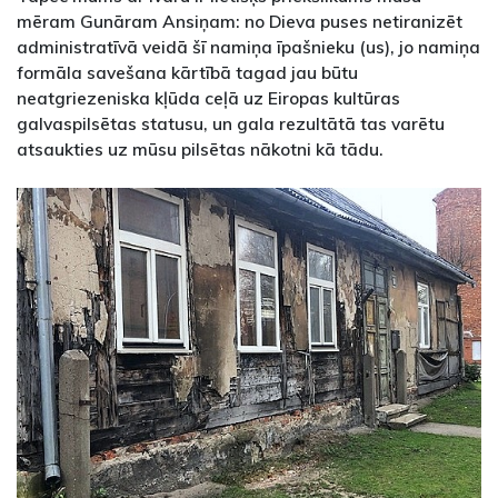
mēram Gunāram Ansiņam: no Dieva puses netiranizēt
administratīvā veidā šī namiņa īpašnieku (us), jo namiņa
formāla savešana kārtībā tagad jau būtu
neatgriezeniska kļūda ceļā uz Eiropas kultūras
galvaspilsētas statusu, un gala rezultātā tas varētu
atsaukties uz mūsu pilsētas nākotni kā tādu.