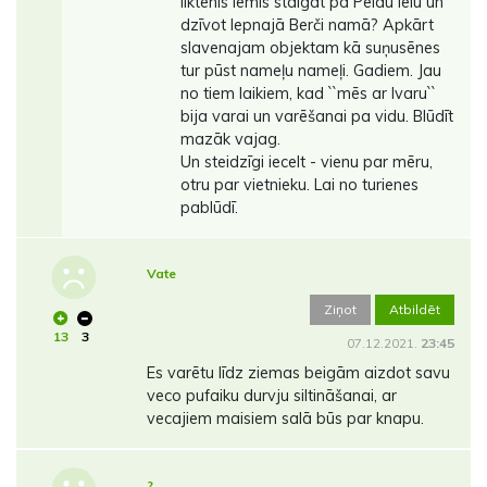
liktenis lēmis staigāt pa Peldu ielu un
dzīvot lepnajā Berči namā? Apkārt
slavenajam objektam kā suņusēnes
tur pūst nameļu nameļi. Gadiem. Jau
no tiem laikiem, kad ``mēs ar Ivaru``
bija varai un varēšanai pa vidu. Blūdīt
mazāk vajag.
Un steidzīgi iecelt - vienu par mēru,
otru par vietnieku. Lai no turienes
pablūdī.
Vate
Ziņot
Atbildēt
13
3
07.12.2021.
23:45
Es varētu līdz ziemas beigām aizdot savu
veco pufaiku durvju siltināšanai, ar
vecajiem maisiem salā būs par knapu.
?