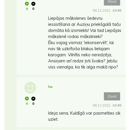
Ziņot
4
0
08.12.2021.
10:45
Liepājas mākslenes šedevru
iessistīšana ar Auziņu priekšgalā taču
domāta kā izsmiekls! Vai tad Liepājas
mākslenē rodas mākslinieki?
Ēku vajag vismaz 'iekonservēt', lai
nav tik uzkrītoša blakus lielajam
karogam. Vilnītis neko neredzēja,
Ansiņam arī redze ļoti švaka? Jebšu
viss vienalga, ka tik alga makā ripo?
ha
Ziņot
4
0
08.12.2021.
10:45
Ideja sena, Kuldīgā var pasmelties cik
uziet.