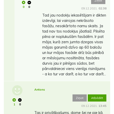
Ziņot
0
0
09.12.2021.
02:38
Tad jau nodokļu iekasētājam ir dikten
izdevīgi, lai vairojas nekrāsoto
fasāžu, nesakārtoto namu skaits. Ja
tad nav tos nodokļus jāatlaiž. Pilsēta
pilna ar noplukušām fasādēm. Ir pat
māja, kurā zem jumta dzegas visas
mājas garumā dzīvo ap 60 baložu
un kur mājas fasāde drīz būs pilnībā
ar mēslojumu nosiltināta, fasādes
durvis jau ir pilnīgos sūdos, bet
pārvaldniecei viens vienīgs risinājums
- a ko tur var darīt, a ko tur var darīt...
Antons
Ziņot
Atbildēt
1
0
09.12.2021.
13:45
Tas ir privātīpašums, dome šei ne pie kā.