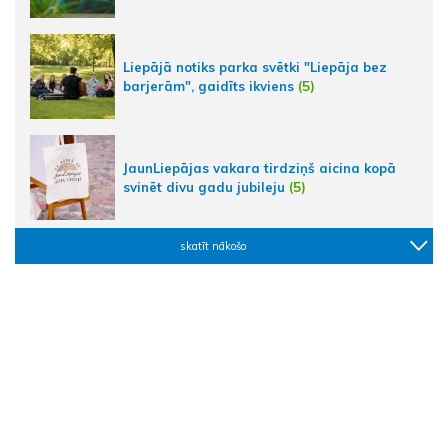
Liepājā notiks parka svētki "Liepāja bez
barjerām", gaidīts ikviens
(5)
JaunLiepājas vakara tirdziņš aicina kopā
svinēt divu gadu jubileju
(5)
skatīt nākošo