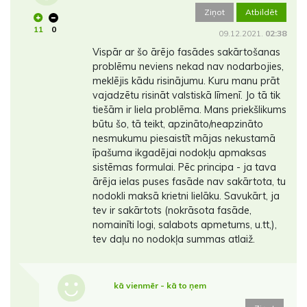
Ziņot
Atbildēt
11
0
09.12.2021.
02:38
Vispār ar šo ārējo fasādes sakārtošanas
problēmu neviens nekad nav nodarbojies,
meklējis kādu risinājumu. Kuru manu prāt
vajadzētu risināt valstiskā līmenī. Jo tā tik
tiešām ir liela problēma. Mans priekšlikums
būtu šo, tā teikt, apzināto/neapzināto
nesmukumu piesaistīt mājas nekustamā
īpašuma ikgadējai nodokļu apmaksas
sistēmas formulai. Pēc principa - ja tava
ārēja ielas puses fasāde nav sakārtota, tu
nodokli maksā krietni lielāku. Savukārt, ja
tev ir sakārtots (nokrāsota fasāde,
nomainīti logi, salabots apmetums, u.tt,),
tev daļu no nodokļa summas atlaiž.
kā vienmēr - kā to ņem