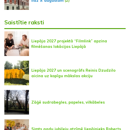
līdz 9. augustam
(2)
Saistītie raksti
Liepāja 2027 projektā “Filmlink” apzina
filmēšanas lokācijas Liepājā
Liepāja 2027 un scenogrāfs Reinis Dzudzilo
aicina uz kopīgu mākslas akciju
Zāģē sudrabegles, papeles, vilkābeles
Simts gadu jubileju atzīmē liepājnieks Roberts