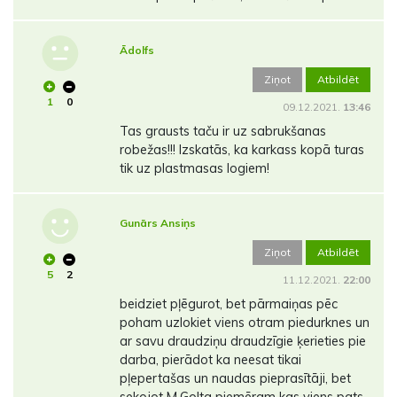
Ādolfs
Ziņot
Atbildēt
1
0
09.12.2021.
13:46
Tas grausts taču ir uz sabrukšanas
robežas!!! Izskatās, ka karkass kopā turas
tik uz plastmasas logiem!
Gunārs Ansiņs
Ziņot
Atbildēt
5
2
11.12.2021.
22:00
beidziet pļēgurot, bet pārmaiņas pēc
poham uzlokiet viens otram piedurknes un
ar savu draudziņu draudzīgie ķerieties pie
darba, pierādot ka neesat tikai
pļepertašas un naudas pieprasītāji, bet