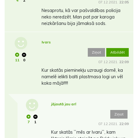
4
2
07.12.2021.
22:05
Nesaprotu, kā var pašvaldības policija
neko neredzēt. Man pat par karoga
neizkāršanu bija jāmaksā sods.
Ivars
Ziņot
Atbildēt
11
0
07.12.2021.
22:09
Kur skatās pieminekļu uzraugi domē, ka
namelē ielikti balti plastmasa logi un vēl
koka mājā!!!!!
jājautā jau arī
Ziņot
7
1
07.12.2021.
22:09
Kur skatās ``mēs ar Ivaru``, kam