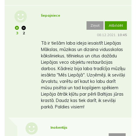
liepajniece
Ziņot
Atbildēt
3
2
08.12.2021.
10:45
Tā ir tiešām laba ideja iesaistīt Liepājas
Mākslas, mūzikas un dizaina vidusskolas
kāksliniekus, tēlniekus un citus dažādu
Liepājas veco objektu restaurācijas
darbos. Kādreiz bija laba tradīcīja mūzīķu
iesākta ''Mēs Liepājā''. Uzņēmēji, ik sevišķi
ārvalstu, varētu arī kaut ko labu darīt
mūsu pisētai un tad kopīgiem spēkiem
Liepāja ātrāk kļūtu par pērli Baltijas jūras
krastā. Daudz kas tiek darīt, ik sevišķi
parkā. Paldies visiem!
Inokentijs