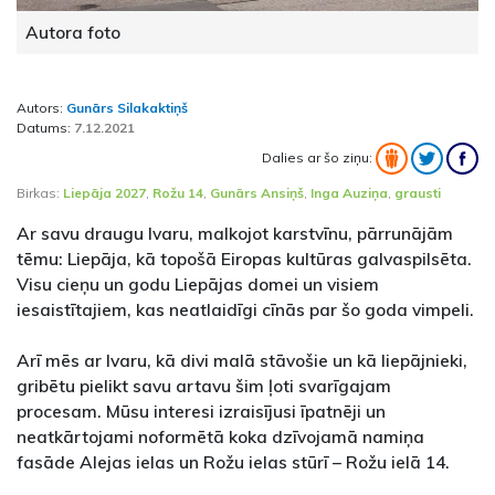
Autora foto
Autors:
Gunārs Silakaktiņš
Datums:
7.12.2021
Dalies ar šo ziņu:
Birkas:
Liepāja 2027
,
Rožu 14
,
Gunārs Ansiņš
,
Inga Auziņa
,
grausti
Ar savu draugu Ivaru, malkojot karstvīnu, pārrunājām
tēmu: Liepāja, kā topošā Eiropas kultūras galvaspilsēta.
Visu cieņu un godu Liepājas domei un visiem
iesaistītajiem, kas neatlaidīgi cīnās par šo goda vimpeli.
Arī mēs ar Ivaru, kā divi malā stāvošie un kā liepājnieki,
gribētu pielikt savu artavu šim ļoti svarīgajam
procesam. Mūsu interesi izraisījusi īpatnēji un
neatkārtojami noformētā koka dzīvojamā namiņa
fasāde Alejas ielas un Rožu ielas stūrī – Rožu ielā 14.