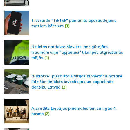
Tiešraidē "TikTok" pamanīts apdraudējums
maziem bērniem
(3)
Uz ielas notriekta sieviete; par gūtajām
traumām viņa "apjautusi" tikai pēc atgriešanās
mājās
(1)
“Bioforce” piesaista Baltijas biometāna nozarē
līdz šim lielākās investīcijas un paplašinās
darbību Latvijā
(2)
Aizvadīts Liepājas pludmales tenisa līgas 4.
posms
(2)