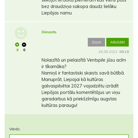
sekojot M.Golta piemēram kas viens pats
bez draudziņa sakopa daudz lielāku
Liepājas namu
Dimants
Ziņot
Atbildēt
0
0
26.08.2022.
08:18
Nolaizītā un pielaizītā Ventspile jūsu acīm
ir tīkamāka?
Namiņš ir fantastiski skaists savā būtībā.
Manuprāt, Liepajai kā kultūras
galvaspilsētai 2027 vajadzētu izrādīt
Liepājas portālu komentētājus un viņu
garadarbus kā priekšzīmīgu augstas
kultūras paraugu!
Vārds: