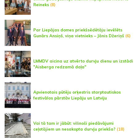
Reineks
(8)
Par Liepājas domes priekšsēdētāju ievēlēts
Gunārs Ansiņš, viņa vietnieks – Jānis Džeriņš
(6)
LMMDV aicina uz atvērto durvju dienu un izstādi
"Aisberga redzamā daļa"
Apvienotais pūtēju orķestris starptautiskos
festivālos pārstāv Liepāju un Latviju
Vai tā tam ir jābūt: vilinoši piedāvājumi
ceļotājiem un nesakopta durvju priekša?
(18)