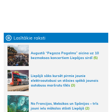
Lasītākie raksti
Augustā “Pegaza Pagalms” aicina uz 10
bezmaksas koncertiem Liepājas sirdī
(5)
Liepājā sāks kursēt pirmie jaunie
elektroautobusi un stāsies spēkā jaunais
autobusu maršrutu tīkls
(3)
No Francijas, Meksikas un Spānijas – trīs
jauni ielu mākslas stāsti Liepājā
(2)