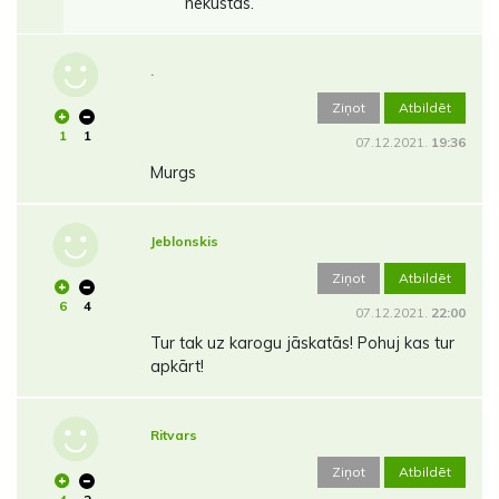
nekustas.
.
Ziņot
Atbildēt
1
1
07.12.2021.
19:36
Murgs
Jeblonskis
Ziņot
Atbildēt
6
4
07.12.2021.
22:00
Tur tak uz karogu jāskatās! Pohuj kas tur
apkārt!
Ritvars
Ziņot
Atbildēt