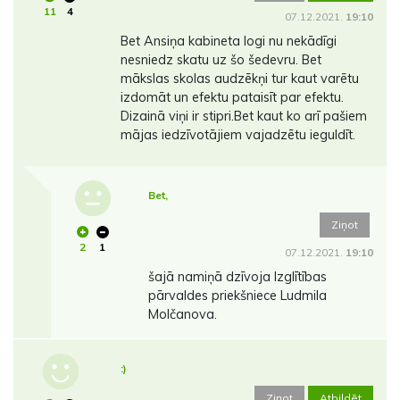
11
4
07.12.2021.
19:10
Bet Ansiņa kabineta logi nu nekādīgi
nesniedz skatu uz šo šedevru. Bet
mākslas skolas audzēkņi tur kaut varētu
izdomāt un efektu pataisīt par efektu.
Dizainā viņi ir stipri.Bet kaut ko arī pašiem
mājas iedzīvotājiem vajadzētu ieguldīt.
Bet,
Ziņot
2
1
07.12.2021.
19:10
šajā namiņā dzīvoja Izglītības
pārvaldes priekšniece Ludmila
Molčanova.
:)
Ziņot
Atbildēt