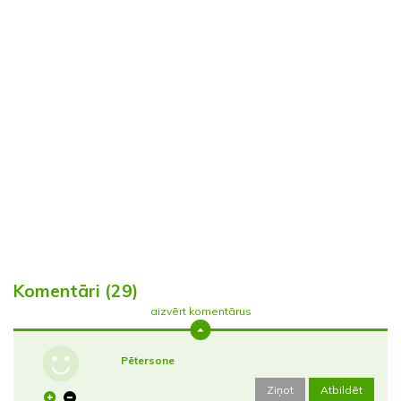
Komentāri (29)
aizvērt komentārus
Pētersone
Ziņot
Atbildēt