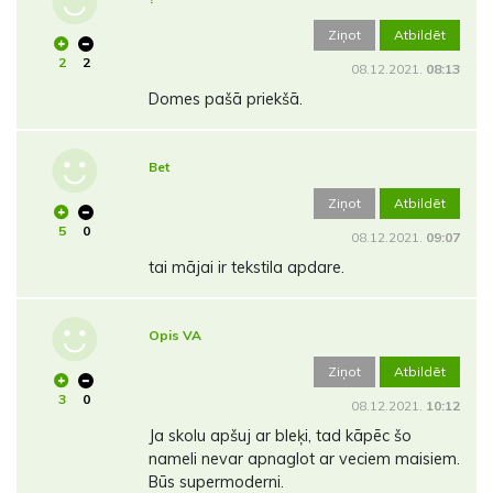
Ziņot
Atbildēt
2
2
08.12.2021.
08:13
Domes pašā priekšā.
Bet
Ziņot
Atbildēt
5
0
08.12.2021.
09:07
tai mājai ir tekstila apdare.
Opis VA
Ziņot
Atbildēt
3
0
08.12.2021.
10:12
Ja skolu apšuj ar bleķi, tad kāpēc šo
nameli nevar apnaglot ar veciem maisiem.
Būs supermoderni.