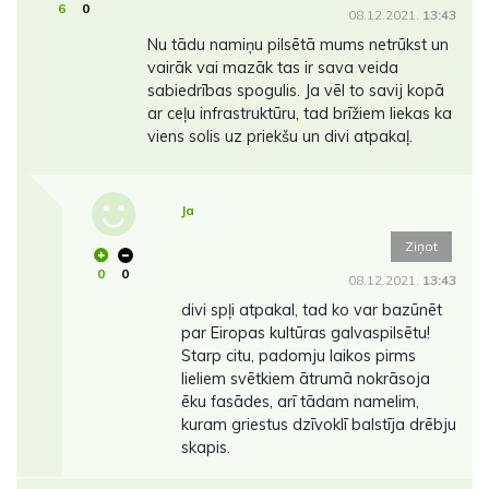
6
0
08.12.2021.
13:43
Nu tādu namiņu pilsētā mums netrūkst un
vairāk vai mazāk tas ir sava veida
sabiedrības spogulis. Ja vēl to savij kopā
ar ceļu infrastruktūru, tad brīžiem liekas ka
viens solis uz priekšu un divi atpakaļ.
Ja
Ziņot
0
0
08.12.2021.
13:43
divi spļi atpakal, tad ko var bazūnēt
par Eiropas kultūras galvaspilsētu!
Starp citu, padomju laikos pirms
lieliem svētkiem ātrumā nokrāsoja
ēku fasādes, arī tādam namelim,
kuram griestus dzīvoklī balstīja drēbju
skapis.