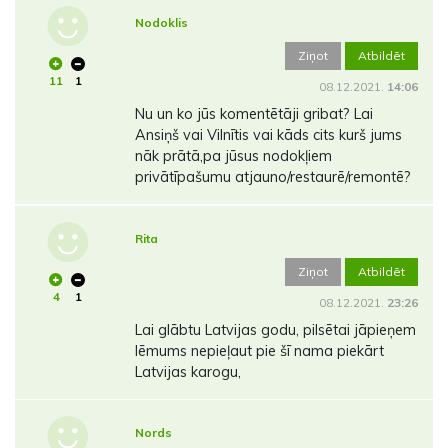
Nodoklis
Ziņot
Atbildēt
11
1
08.12.2021.
14:06
Nu un ko jūs komentētāji gribat? Lai
Ansiņš vai Vilnītis vai kāds cits kurš jums
nāk prātā,pa jūsus nodokļiem
privātīpašumu atjauno/restaurē/remontē?
Rita
Ziņot
Atbildēt
4
1
08.12.2021.
23:26
Lai glābtu Latvijas godu, pilsētai jāpieņem
lēmums nepieļaut pie šī nama piekārt
Latvijas karogu,
Nords