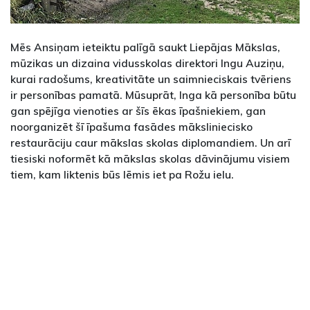
Mēs Ansiņam ieteiktu palīgā saukt Liepājas Mākslas,
mūzikas un dizaina vidusskolas direktori Ingu Auziņu,
kurai radošums, kreativitāte un saimnieciskais tvēriens
ir personības pamatā. Mūsuprāt, Inga kā personība būtu
gan spējīga vienoties ar šīs ēkas īpašniekiem, gan
noorganizēt šī īpašuma fasādes māksliniecisko
restaurāciju caur mākslas skolas diplomandiem. Un arī
tiesiski noformēt kā mākslas skolas dāvinājumu visiem
tiem, kam liktenis būs lēmis iet pa Rožu ielu.