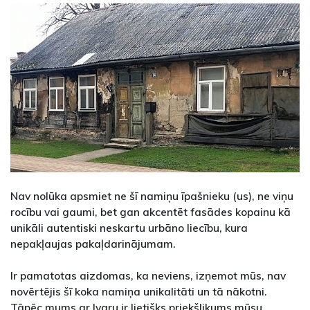
Nav nolūka apsmiet ne šī namiņu īpašnieku (us), ne viņu
rocību vai gaumi, bet gan akcentēt fasādes kopainu kā
unikāli autentiski neskartu urbāno liecību, kura
nepakļaujas pakaļdarinājumam.
Ir pamatotas aizdomas, ka neviens, izņemot mūs, nav
novērtējis šī koka namiņa unikalitāti un tā nākotni.
Tāpēc mums ar Ivaru ir lietišķs priekšlikums mūsu