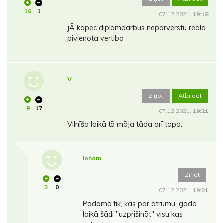
16
1
07.12.2021.
19:18
jĀ kapec diplomdarbus neparverstu reala
pivienota vertiba
V
Ziņot
Atbildēt
9
17
07.12.2021.
19:21
Vilnīša laikā tā māja tāda arī tapa.
loham
Ziņot
3
0
07.12.2021.
19:21
Padomā tik, kas par ātrumu, gada
laikā šādi "uzprišināt" visu kas