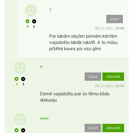
;(
Ziņot
0
1
08.12.2021.
10:45
Par labām idejām pirmām kārtām
vajadzētu labāk rakstīt. A to mūsu
piSētai kauns pa visu ģīmi.
H
Ziņot
Atbildēt
1
1
08.12.2021.
13:22
Domē vajadzētu par šo tēmu kādu
diskusiju.
uuuu
Ziņot
Atbildēt