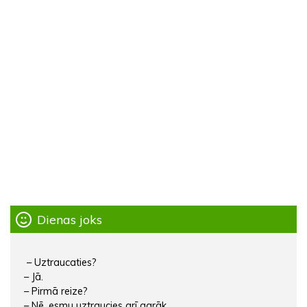
Dienas joks
– Uztraucaties?
– Jā.
– Pirmā reize?
– Nē, esmu uztraucies arī agrāk.