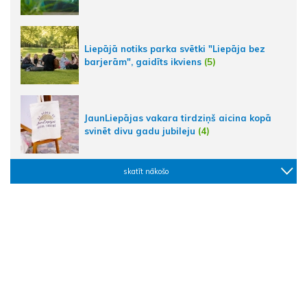
Liepājā notiks parka svētki "Liepāja bez
barjerām", gaidīts ikviens
(5)
JaunLiepājas vakara tirdziņš aicina kopā
svinēt divu gadu jubileju
(4)
skatīt nākošo