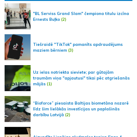
"BL Serviss Grand Slam" čempiona titulu izcīna
Ernests Buļko
(2)
Tiešraidē "TikTok" pamanīts apdraudējums
maziem bērniem
(3)
Uz ielas notriekta sieviete; par gūtajām
traumām viņa "apjautusi" tikai pēc atgriešanās
mājās
(1)
“Bioforce” piesaista Baltijas biometāna nozarē
līdz šim lielākās investīcijas un paplašinās
darbību Latvijā
(2)
Aizvadīts Liepājas pludmales tenisa līgas 4.