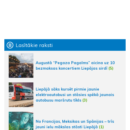
Lasītākie raksti
Augustā “Pegaza Pagalms” aicina uz 10
bezmaksas koncertiem Liepājas sirdī
(5)
Liepājā sāks kursēt pirmie jaunie
elektroautobusi un stāsies spēkā jaunais
autobusu maršrutu tīkls
(3)
No Francijas, Meksikas un Spānijas – trīs
jauni ielu mākslas stāsti Liepājā
(1)