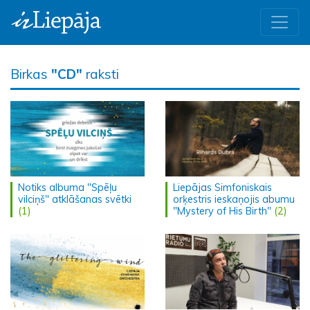
Birkas
"CD"
raksti
Notiks albuma "Spēļu
Liepājas Simfoniskais
vilciņš" atklāšanas svētki
orķestris ieskaņojis abumu
(1)
"Mystery of His Birth"
(2)