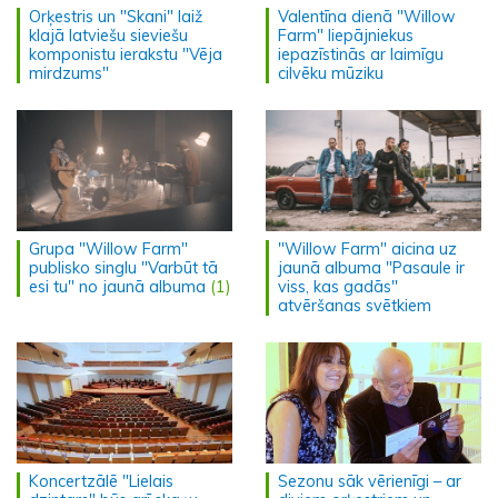
Orķestris un "Skani" laiž
Valentīna dienā "Willow
klajā latviešu sieviešu
Farm" liepājniekus
komponistu ierakstu "Vēja
iepazīstinās ar laimīgu
mirdzums"
cilvēku mūziku
Grupa "Willow Farm"
"Willow Farm" aicina uz
publisko singlu "Varbūt tā
jaunā albuma "Pasaule ir
esi tu" no jaunā albuma
(1)
viss, kas gadās"
atvēršanas svētkiem
Koncertzālē "Lielais
Sezonu sāk vērienīgi – ar