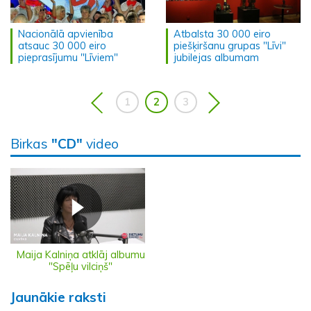
Nacionālā apvienība
Atbalsta 30 000 eiro
atsauc 30 000 eiro
piešķiršanu grupas "Līvi"
pieprasījumu "Līviem"
jubilejas albumam
1
2
3
Birkas
"CD"
video
Maija Kalniņa atklāj albumu
"Spēļu vilciņš"
Jaunākie raksti