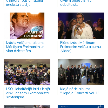
dzintars" būs arī skaņu
diviem orķestriem un
ierakstu studija
dubultdisku
Izdots veltījumu albums
Plāno izdot Mārtiņam
Mārtiņam Freimanim un
Freimanim veltītu albumu
viņa dziesmām
(video)
LSO Lielbritānijā laidis klajā
Klajā nācis albums
disku ar somu komponista
"Liepāja Concerti Vol. 1"
simfonijām