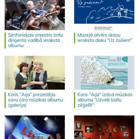
Simfoniskais orķestris britu
Muzejā atvērs skaņu
diriģenta vadībā ieraksta
ieraksta disku "Uz zušiem"
albumu
Koris "Aija" prezentējis
Koris "Aija" izdod mūzikas
savu otro mūzikas albumu
albumu "Uzvelk baltu
(galerija)
zēģelīti"