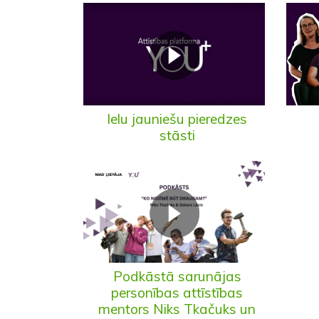
Ielu jauniešu pieredzes
stāsti
Podkāstā sarunājas
personības attīstības
mentors Niks Tkačuks un