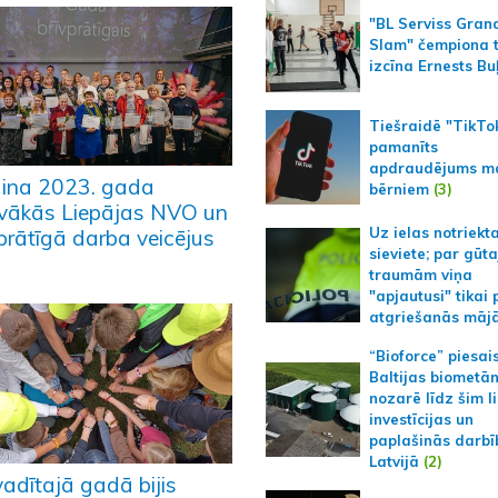
"BL Serviss Gran
Slam" čempiona t
izcīna Ernests Bu
Tiešraidē "TikTo
pamanīts
apdraudējums m
ina 2023. gada
bērniem
(3)
īvākās Liepājas NVO un
Uz ielas notriekt
vprātīgā darba veicējus
sieviete; par gūt
traumām viņa
"apjautusi" tikai 
atgriešanās māj
“Bioforce” piesai
Baltijas biometā
nozarē līdz šim l
investīcijas un
paplašinās darbī
Latvijā
(2)
vadītajā gadā bijis