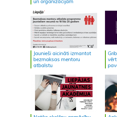
un organizācijām
Jaunieši aicināti izmantot
Gri
bezmaksas mentoru
vērt
atbalstu
pav
Notiks skolēnu apmācību
Apk