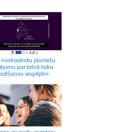
b noskaidrotu jauniešu
ējumu par brīvā laika
adīšanas iespējām
opo jauniešu mentoru