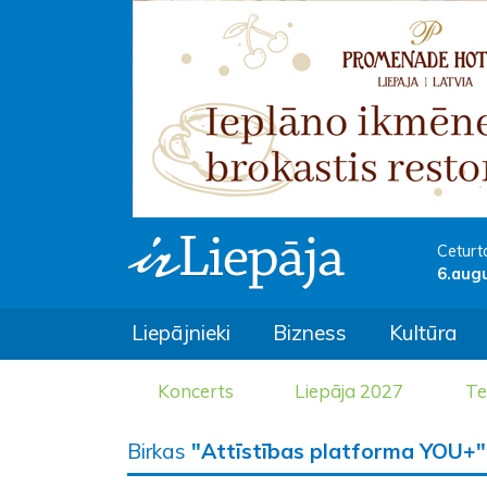
Ceturt
6.aug
Liepājnieki
Bizness
Kultūra
Koncerts
Liepāja 2027
Te
Birkas
"Attīstības platforma YOU+"