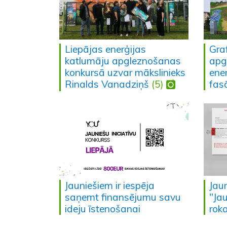
Liepājas enerģijas
Graf
katlumāju apgleznošanas
apg
konkursā uzvar mākslinieks
ene
Rinalds Vanadziņš
(5)
fas
Jauniešiem ir iespēja
Jau
saņemt finansējumu savu
"Ja
ideju īstenošanai
rok