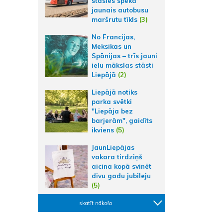
stāsies spēkā
jaunais autobusu
maršrutu tīkls
(3)
No Francijas,
Meksikas un
Spānijas – trīs jauni
ielu mākslas stāsti
Liepājā
(2)
Liepājā notiks
parka svētki
"Liepāja bez
barjerām", gaidīts
ikviens
(5)
JaunLiepājas
vakara tirdziņš
aicina kopā svinēt
divu gadu jubileju
(5)
skatīt nākošo