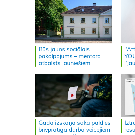
Būs jauns sociālais
"At
pakalpojums – mentora
YOU
atbalsts jauniešiem
"Ja
Gada izskaņā saka paldies
Izt
brīvprātīgā darba veicējiem
res