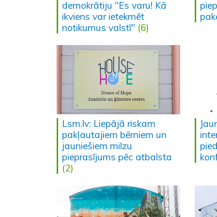
demokrātiju "Es varu! Kā
pie
ikviens var ietekmēt
pak
notikumus valstī"
(6)
Lsm.lv: Liepājā riskam
Jau
pakļautajiem bērniem un
inte
jauniešiem milzu
pied
pieprasījums pēc atbalsta
kon
(2)