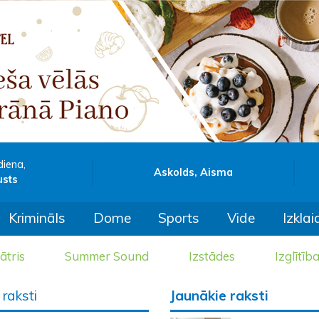
diena,
Askolds, Aisma
usts
Krimināls
Dome
Sports
Vide
Izklai
ātris
Summer Sound
Izstādes
Izglītīb
raksti
Jaunākie raksti