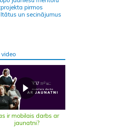
tprojekta pirmos
ultātus un secinājumus
video
s ir mobilais darbs ar
jaunatni?