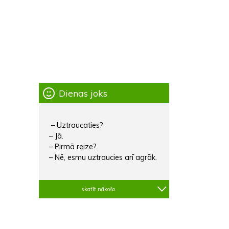
Dienas joks
– Uztraucaties?
– Jā.
– Pirmā reize?
– Nē, esmu uztraucies arī agrāk.
skatīt nākošo