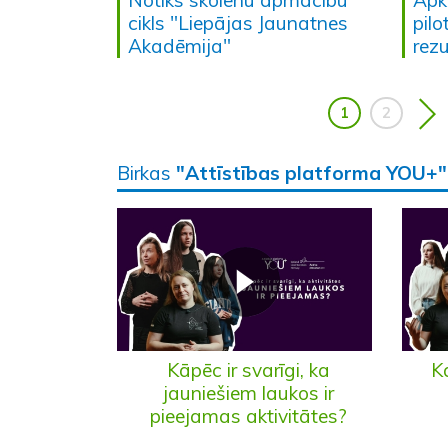
cikls "Liepājas Jaunatnes
pilo
Akadēmija"
rez
1
2
Birkas
"Attīstības platforma YOU+"
Kāpēc ir svarīgi, ka
Ka
jauniešiem laukos ir
pieejamas aktivitātes?