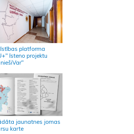
tīstības platforma
+" īsteno projektu
uniešiVar"
rādāta jaunatnes jomas
ursu karte