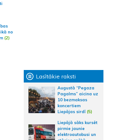
ti
ības
aikā no
am
(2)
Lasītākie raksti
Augustā “Pegaza
Pagalms” aicina uz
10 bezmaksas
koncertiem
Liepājas sirdī
(5)
Liepājā sāks kursēt
pirmie jaunie
elektroautobusi un