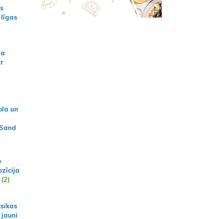
as
 līgas
na
ar
ola un
 Sand
p
zīcija
(2)
ksikas
 jauni