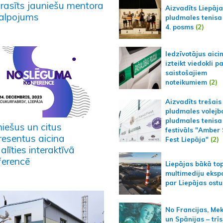
prasīts jauniešu mentora
Aizvadīts Liepāj
alpojums
pludmales tenisa
4. posms
(2)
Iedzīvotājus aici
izteikt viedokli p
saistošajiem
noteikumiem
(2)
Aizvadīts trešais
pludmales volejb
pludmales tenisa
niešus un citus
festivāls "Amber
resentus aicina
Fest Liepāja"
(2)
alīties interaktīvā
ferencē
Liepājas bākā to
multimediju ekspo
par Liepājas ostu
No Francijas, Me
un Spānijas – trīs