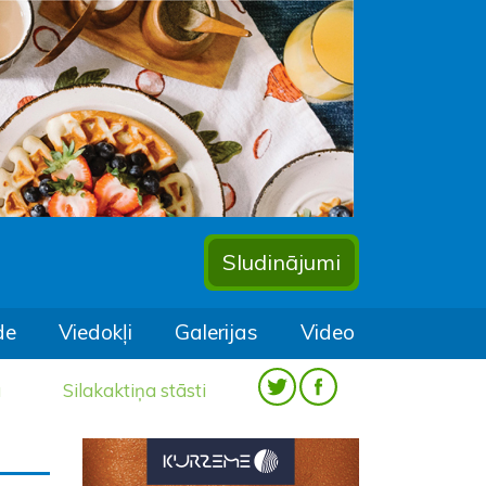
Sludinājumi
de
Viedokļi
Galerijas
Video
a
Silakaktiņa stāsti