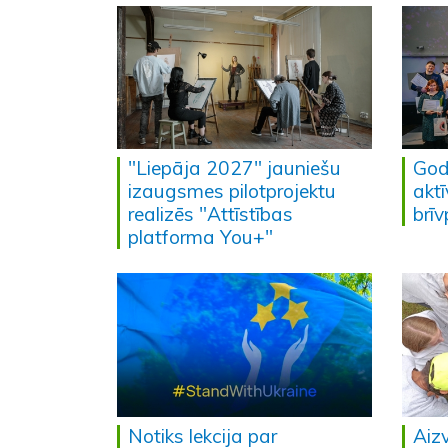
"Liepāja 2027" jauniešu
God
izaugsmes pilotprojektu
akt
realizēs "Attīstības
brī
platforma You+"
Notiks lekcija par
Aiz