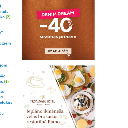
d
itulu
ļko
(2)
k"
aziem
a
ajām
pēc
ās
(1)
sta
na
ielākās
bu