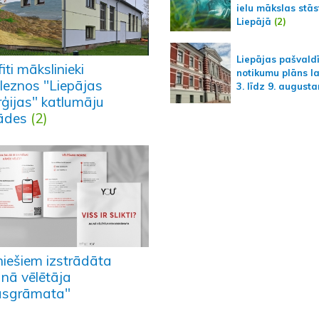
ielu mākslas stās
Liepājā
(2)
Liepājas pašvald
iti mākslinieki
notikumu plāns l
leznos "Liepājas
3. līdz 9. august
rģijas" katlumāju
ādes
(2)
niešiem izstrādāta
unā vēlētāja
asgrāmata"