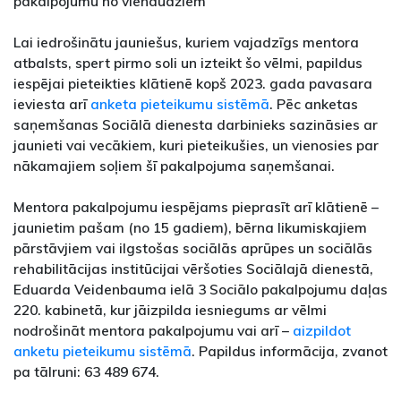
pakalpojumu no vienaudžiem
Lai iedrošinātu jauniešus, kuriem vajadzīgs mentora
atbalsts, spert pirmo soli un izteikt šo vēlmi, papildus
iespējai pieteikties klātienē kopš 2023. gada pavasara
ieviesta arī
anketa pieteikumu sistēmā
. Pēc anketas
saņemšanas Sociālā dienesta darbinieks sazināsies ar
jaunieti vai vecākiem, kuri pieteikušies, un vienosies par
nākamajiem soļiem šī pakalpojuma saņemšanai.
Mentora pakalpojumu iespējams pieprasīt arī klātienē –
jaunietim pašam (no 15 gadiem), bērna likumiskajiem
pārstāvjiem vai ilgstošas sociālās aprūpes un sociālās
rehabilitācijas institūcijai vēršoties Sociālajā dienestā,
Eduarda Veidenbauma ielā 3 Sociālo pakalpojumu daļas
220. kabinetā, kur jāizpilda iesniegums ar vēlmi
nodrošināt mentora pakalpojumu vai arī –
aizpildot
anketu pieteikumu sistēmā
. Papildus informācija, zvanot
pa tālruni: 63 489 674.