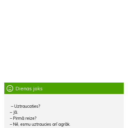
Dienas joks
– Uztraucaties?
– Jā.
– Pirmā reize?
– Nē, esmu uztraucies arī agrāk.