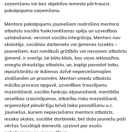
saņemšanu vai bez objektīva iemesla pārtraucis
pakalpojuma saņemšanu.
Mentora pakalpojums jauniešiem nodrošina mentora
atbalstu sociālo funkcionēšanas spēju un uzvedības
uzlabošanai, veicinot sociālo integrāciju. Mentors nav
skolotājs, sociālais darbinieks vai ģimenes loceklis –
jauniešiem, kuri nonākuši grūtībās vai nesaņem atbalstu
ģimenē, ir svarīgi, lai būtu kāds, kas viņos ieklausītos,
sniegtu draudzīgu atbalstu, un, kopīgi pavadot laiku,
iepazīstinātu ar ikdienas dzīvē nepieciešamajām
zināšanām un prasmēm. Mentori sniedz atbalstu
mācību procesa apguvē, uzvedības traucējumu
mazināšanā, sociālo funkciju atjaunošanā, mentālās
veselības izaicinājumos, atkarību risku mazināšanā,
organizējot pilnvērtīgu brīvā laika pavadīšanu u.c.
Jauniešus, kuriem nepieciešams mentora atbalsts,
iesaka skolas, sociālie darbinieki, bet daļa jauniešu paši
vēršas Sociālajā dienestā, uzzinot par esošo