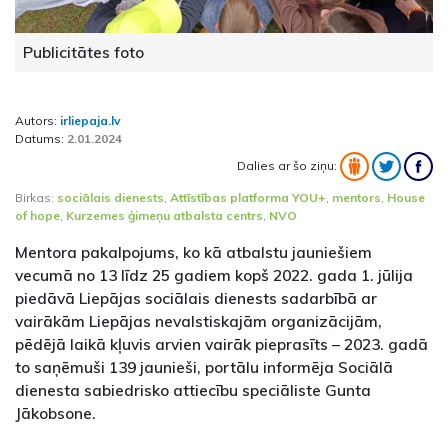
Publicitātes foto
Autors:
irliepaja.lv
Datums:
2.01.2024
Dalies ar šo ziņu:
Birkas:
sociālais dienests
,
Attīstības platforma YOU+
,
mentors
,
House
of hope
,
Kurzemes ģimeņu atbalsta centrs
,
NVO
Mentora pakalpojums, ko kā atbalstu jauniešiem
vecumā no 13 līdz 25 gadiem kopš 2022. gada 1. jūlija
piedāvā Liepājas sociālais dienests sadarbībā ar
vairākām Liepājas nevalstiskajām organizācijām,
pēdējā laikā kļuvis arvien vairāk pieprasīts – 2023. gadā
to saņēmuši 139 jaunieši, portālu informēja Sociālā
dienesta sabiedrisko attiecību speciāliste Gunta
Jākobsone.