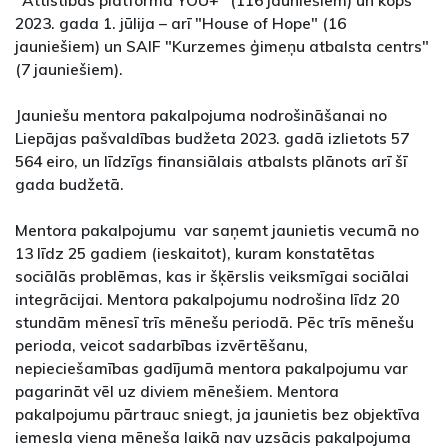
"Attīstības platforma YOU+" (116 jauniešiem) un kopš
2023. gada 1. jūlija – arī "House of Hope" (16
jauniešiem) un SAIF "Kurzemes ģimeņu atbalsta centrs"
(7 jauniešiem).
Jauniešu mentora pakalpojuma nodrošināšanai no
Liepājas pašvaldības budžeta 2023. gadā izlietots 57
564 eiro, un līdzīgs finansiālais atbalsts plānots arī šī
gada budžetā.
Mentora pakalpojumu var saņemt jaunietis vecumā no
13 līdz 25 gadiem (ieskaitot), kuram konstatētas
sociālās problēmas, kas ir šķērslis veiksmīgai sociālai
integrācijai. Mentora pakalpojumu nodrošina līdz 20
stundām mēnesī trīs mēnešu periodā. Pēc trīs mēnešu
perioda, veicot sadarbības izvērtēšanu,
nepieciešamības gadījumā mentora pakalpojumu var
pagarināt vēl uz diviem mēnešiem. Mentora
pakalpojumu pārtrauc sniegt, ja jaunietis bez objektīva
iemesla viena mēneša laikā nav uzsācis pakalpojuma