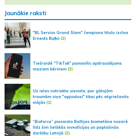
Jaunākie raksti
"BL Serviss Grand Slam" čempiona titulu izcīna
Ernests Buļko
(2)
Tiešraidē "TikTok" pamanīts apdraudējums
maziem bērniem
(3)
Uz ielas notriekta sieviete; par gūtajām
traumām viņa "apjautusi" tikai pēc atgriešanās
mājās
(1)
“Bioforce” piesaista Baltijas biometāna nozarē
līdz šim lielākās investīcijas un paplašinās
darbību Latvijā
(2)