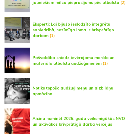
jauniešiem milzu pieprasījums pēc atbalsta
(2)
Eksperti: Lai bijušo ieslodzīto integrētu
sabiedrībā, nozīmīga loma ir brīvprātīgo
darbam
(1)
Pašvaldība sniedz ievērojamu morālo un
materiālo atbalstu audžuģimenēm
(1)
Notiks topošo audžuģimeņu un aizbildņu
apmācība
Aicina nominēt 2025. gada veiksmīgākās NVO
un aktīvākos brīvprātīgā darba veicējus