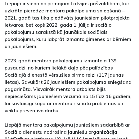
Liepāja ir viena no pirmajām Latvijas pašvaldībām, kur
uzkrāta pieredze mentora pakalpojuma sniegšanā –
2021. gadā tas tika piedāvāts jauniešiem pilotprojekta
ietvaros, bet kopš 2022. gada 1. jūlija ir sociālo
pakalpojumu sarakstā kā jaunākais sociālais
pakalpojums, kuru labprāt izmanto ģimenes ar bērniem
un jauniešiem.
2023. gadā mentora pakalpojumu izmantoja 139
pusaudži, no kuriem lielākā daļa pēc palīdzības
Sociālajā dienestā vērsušies pirmo reizi (117 jaunas
lietas). Savukārt 26 jauniešiem pakalpojuma sniegšana
pagarināta. Visvairāk mentora atbalsts bijis
nepieciešams jauniešiem vecumā no 15 līdz 16 gadiem,
lai savlaicīgi kopā ar mentoru risinātu problēmas un
veiktu preventīvo darbu.
Liepājā mentora pakalpojumu jauniešiem sadarbībā ar
Sociālo dienestu nodrošina jauniešu organizācija