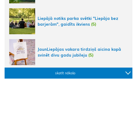
Liepājā notiks parka svētki "Liepāja bez
barjerām", gaidīts ikviens
(5)
JaunLiepājas vakara tirdziņš aicina kopā
svinēt divu gadu jubileju
(5)
skatīt nākošo