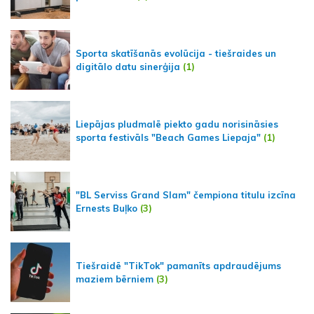
Sporta skatīšanās evolūcija - tiešraides un
digitālo datu sinerģija
(1)
Liepājas pludmalē piekto gadu norisināsies
sporta festivāls "Beach Games Liepaja"
(1)
"BL Serviss Grand Slam" čempiona titulu izcīna
Ernests Buļko
(3)
Tiešraidē "TikTok" pamanīts apdraudējums
maziem bērniem
(3)