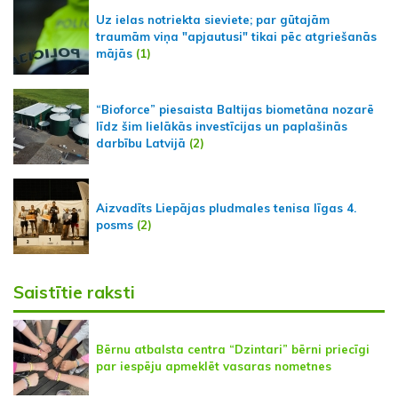
Uz ielas notriekta sieviete; par gūtajām
traumām viņa "apjautusi" tikai pēc atgriešanās
mājās
(1)
“Bioforce” piesaista Baltijas biometāna nozarē
līdz šim lielākās investīcijas un paplašinās
darbību Latvijā
(2)
Aizvadīts Liepājas pludmales tenisa līgas 4.
posms
(2)
Saistītie raksti
Bērnu atbalsta centra “Dzintari” bērni priecīgi
par iespēju apmeklēt vasaras nometnes