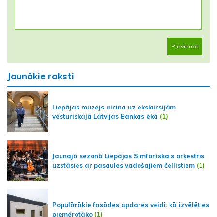
Pievienot
Jaunākie raksti
Liepājas muzejs aicina uz ekskursijām
vēsturiskajā Latvijas Bankas ēkā
(1)
Jaunajā sezonā Liepājas Simfoniskais orķestris
uzstāsies ar pasaules vadošajiem čellistiem
(1)
Populārākie fasādes apdares veidi: kā izvēlēties
piemērotāko
(1)