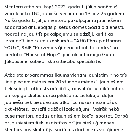
Mentora atbalstu kopš 2022. gada 1. jūlija saņēmuši
vairāk nekā 160 jauniešu vecumā no 13 līdz 25 gadiem.
No šā gada 1. jūlija mentora pakalpojumu jauniešiem
sadarbībā ar Liepājas pilsētas domes Sociālo dienestu
nodrošina jau trīs pakalpojumu sniedzēji, kuri tika
izraudzīti iepirkumu konkursā – "Attīstības platforma
YOU+", SAIF "Kurzemes ģimeņu atbalsta centrs" un
biedrība "House of Hope", portālu informēja Gunta
Jākobsone, sabiedrisko attiecību speciāliste.
Atbalsta programmas ilgums vienam jaunietim ir no trīs
līdz pieciem mēnešiem 20 stundas mēnesī. Jauniešiem
tiek sniegts atbalsts mācībās, konsultāciju laikā notiek
arī kopīga skolas darbu pildīšana. Lielākajai daļai
jauniešu tiek piedāvātas atkarību riskus mazinošas
aktivitātes, izvirzīti dažādi izaicinājumi. Vairāk nekā
puse mentoru dodas ar jauniešiem kopīgi sportot. Darbā
ar jauniešiem tiek iesaistītas arī jauniešu ģimenes.
Mentors nav skolotājs, sociālais darbinieks vai ģimenes