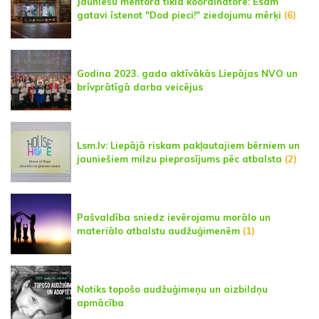
Jauniešu mentora tīkla koordinatore: Esam
gatavi īstenot "Dod pieci!" ziedojumu mērķi
(6)
Godina 2023. gada aktīvākās Liepājas NVO un
brīvprātīgā darba veicējus
Lsm.lv: Liepājā riskam pakļautajiem bērniem un
jauniešiem milzu pieprasījums pēc atbalsta
(2)
Pašvaldība sniedz ievērojamu morālo un
materiālo atbalstu audžuģimenēm
(1)
Notiks topošo audžuģimeņu un aizbildņu
apmācība