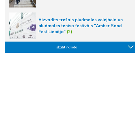
Aizvadīts trešais pludmales volejbola un
pludmales tenisa festivāls "Amber Sand
Fest Liepāja"
(2)
skatīt nākošo