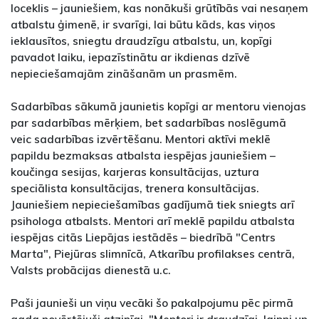
loceklis – jauniešiem, kas nonākuši grūtībās vai nesaņem
atbalstu ģimenē, ir svarīgi, lai būtu kāds, kas viņos
ieklausītos, sniegtu draudzīgu atbalstu, un, kopīgi
pavadot laiku, iepazīstinātu ar ikdienas dzīvē
nepieciešamajām zināšanām un prasmēm.
Sadarbības sākumā jaunietis kopīgi ar mentoru vienojas
par sadarbības mērķiem, bet sadarbības noslēgumā
veic sadarbības izvērtēšanu. Mentori aktīvi meklē
papildu bezmaksas atbalsta iespējas jauniešiem –
koučinga sesijas, karjeras konsultācijas, uztura
speciālista konsultācijas, trenera konsultācijas.
Jauniešiem nepieciešamības gadījumā tiek sniegts arī
psihologa atbalsts. Mentori arī meklē papildu atbalsta
iespējas citās Liepājas iestādēs – biedrībā "Centrs
Marta", Piejūras slimnīcā, Atkarību profilakses centrā,
Valsts probācijas dienestā u.c.
Paši jaunieši un viņu vecāki šo pakalpojumu pēc pirmā