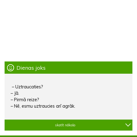
Dienas joks
– Uztraucaties?
– Jā.
– Pirmā reize?
– Nē, esmu uztraucies arī agrāk.
skatīt nākošo