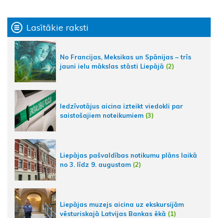
Lasītākie raksti
No Francijas, Meksikas un Spānijas – trīs
jauni ielu mākslas stāsti Liepājā
(2)
Iedzīvotājus aicina izteikt viedokli par
saistošajiem noteikumiem
(3)
Liepājas pašvaldības notikumu plāns laikā
no 3. līdz 9. augustam
(2)
Liepājas muzejs aicina uz ekskursijām
vēsturiskajā Latvijas Bankas ēkā
(1)