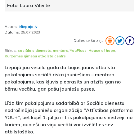
Foto: Laura Vilerte
Autors:
irliepaja.lv
Datums:
25.07.2023
Dalies ar šo ziņu:
Birkas:
sociālais dienests
,
mentors
,
YouPluss
,
House of hope
,
Kurzemes ģimeņu atbalsta centrs
Liepājā jau veselu gadu darbojas jauns atbalsta
pakalpojums sociālā riska jauniešiem – mentora
pakalpojums, kas kļuvis pieprasīts un atzīts gan no
bērnu vecāku, gan pašu jauniešu puses.
Līdz šim pakalpojumu sadarbībā ar Sociālo dienestu
nodrošināja jauniešu organizācija "Attīstības platforma
YOU+", bet kopš 1. jūlija ir trīs pakalpojumu sniedzēji, no
kuriem jaunieši un viņu vecāki var izvēlēties sev
atbilstošāko.