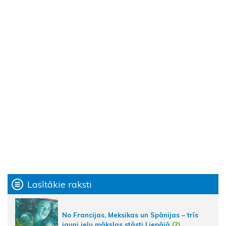
Lasītākie raksti
No Francijas, Meksikas un Spānijas – trīs
jauni ielu mākslas stāsti Liepājā
(2)