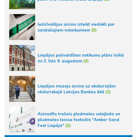
Iedzīvotājus aicina izteikt viedokli par
saistošajiem noteikumiem
(3)
Liepājas pašvaldības notikumu plāns laikā
no 3. līdz 9. augustam
(2)
Liepājas muzejs aicina uz ekskursijām
vēsturiskajā Latvijas Bankas ēkā
(1)
Aizvadīts trešais pludmales volejbola un
pludmales tenisa festivāls "Amber Sand
Fest Liepāja"
(2)