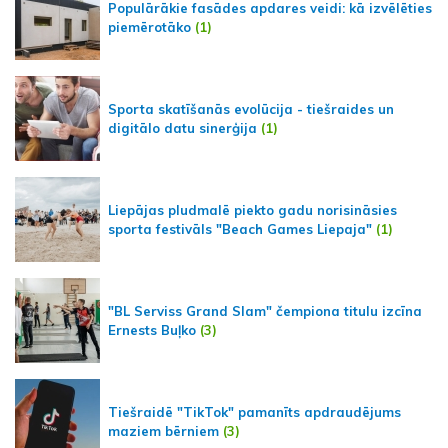
Populārākie fasādes apdares veidi: kā izvēlēties
piemērotāko
(1)
Sporta skatīšanās evolūcija - tiešraides un
digitālo datu sinerģija
(1)
Liepājas pludmalē piekto gadu norisināsies
sporta festivāls "Beach Games Liepaja"
(1)
"BL Serviss Grand Slam" čempiona titulu izcīna
Ernests Buļko
(3)
Tiešraidē "TikTok" pamanīts apdraudējums
maziem bērniem
(3)