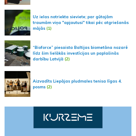
Uz ielas notriekta sieviete; par gūtajām
traumām viņa "apjautusi" tikai pēc atgriešanās
mājās
(1)
“Bioforce” piesaista Baltijas biometāna nozarē
līdz šim lielākās investīcijas un paplašinās
darbību Latvijā
(2)
Aizvadīts Liepājas pludmales tenisa līgas 4.
posms
(2)