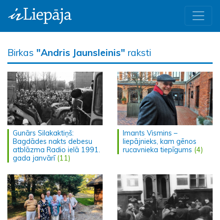
Birkas
"Andris Jaunsleinis"
raksti
Gunārs Silakaktiņš:
Imants Vismins –
Bagdādes nakts debesu
liepājnieks, kam gēnos
atblāzma Radio ielā 1991.
rucavnieka tiepīgums
(4)
gada janvārī
(11)