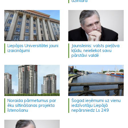
dzintarā"
Liepājas Universitātei jauni
Jaunsleinis: valsts pieļāva
izaicinājumi
kļūdu, neieliekot savu
pārstāvi valdē
Noraida pārmetumus par
Šogad ieņēmumi uz vienu
ēku siltināšanas projekta
iedzīvotāju Liepājā
īstenošanu
nepārsniedz Ls 249