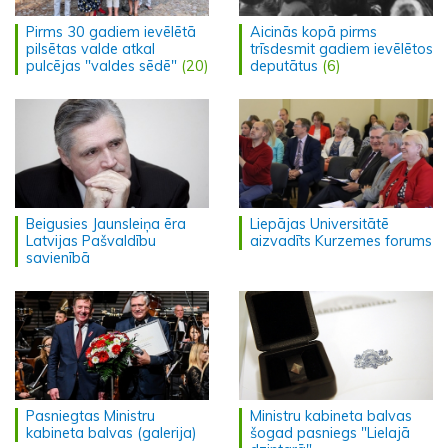
Pirms 30 gadiem ievēlētā
Aicinās kopā pirms
pilsētas valde atkal
trīsdesmit gadiem ievēlētos
pulcējas "valdes sēdē"
(20)
deputātus
(6)
Beigusies Jaunsleiņa ēra
Liepājas Universitātē
Latvijas Pašvaldību
aizvadīts Kurzemes forums
savienībā
Pasniegtas Ministru
Ministru kabineta balvas
kabineta balvas (galerija)
šogad pasniegs "Lielajā