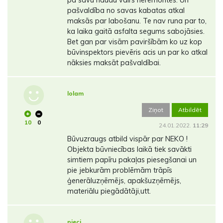
pašvaldība no savas kabatas atkal
maksās par labošanu. Te nav runa par to,
ka laika gaitā asfalta segums sabojāsies.
Bet gan par visām paviršībām ko uz kop
būvinspektors pievēris acis un par ko atkal
nāksies maksāt pašvaldībai.
lolam
Ziņot
Atbildēt
10
0
24.01.2022.
11:29
Būvuzraugs atbild vispār par NEKO !
Objekta būvniecības laikā tiek savākti
simtiem papīru pakaļas piesegšanai un
pie jebkurām problēmām trāpīs
ģenerāluzņēmējs, apakšuzņēmējs,
materiālu piegādātāji,utt.
pieci