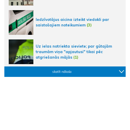
Iedzīvotājus aicina izteikt viedokli par
saistošajiem noteikumiem
(3)
Uz ielas notriekta sieviete; par gūtajām
traumām viņa "apjautusi" tikai pēc
atgriešanās mājās
(1)
skatīt nākošo