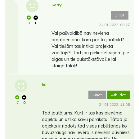
Sorry
Ziņot
3
1
24.01.2022.
09:27
Vai pašvaldībā nav neviena
amatpersona, kam par to jāatbild?
Vai tiešām tas ir tikai projekta
vadītājs?! Tad jau pielieciet viņam pie
algas un tie aukstākstāvošie lai
staigā tālāk!
lol
Ziņot
Atbildēt
7
0
24.01.2022.
11:08
Tad jautājums. Kurš ir tas kas pieņēma
objektu un uzlika savu parakstu. Tātad ja
objekts ir nodots tad visas nebūšanas ko
būvuzraugs nav ievērojis neviens būvnieks
pa savu naudu vairs neremontēs. Un