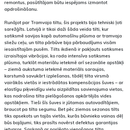
remontus, pasūtītājam būtu iespējams izmantot
apdrošināšanu.
Runājot par Tramvaja tiltu, šis projekts bija tehniski ļoti
sarežģīts. Latvijā ir tikai daži šāda veida tilti, kur
satiksmē savijas kopā automašīnu plūsma ar tramvaja
sliežu ceļu, un tilta pārbūve bija pārbaudījums visām
iesaistītajām pusēm. Tilts ikdienā ir pakļauts satiksmes
izraisītajai vibrācijai, ko rada intensīva satiksmes
plūsma, turklāt materiālu ietekmē arī sezonālie apstākļi
– ziemā aukstuma ietekmē materiāls saraujas,
karstumā savukārt izplešanas, tādēļ tilta virsmā
vairākās vietās ir iestrādātas kompensācijas šuves – ar
elastīgu piķveidīgu vielu aizpildītas savienojuma vietas,
kas nodrošina tilta pielāgošanos apkārtējās vides
apstākļiem. Tieši šīs šuves ir jūtamas autovadītājiem,
braucot pa tilta segumu. Bet pēc ziemas sezonas tilts
tiks apsekots un tajās vietās, kurās būvnieka vainas dēļ
būs bojājumi, tiks prasīts novērst defektus garantijas
ietvaros. Saskaņā ar noslēgto vienošanos tilta