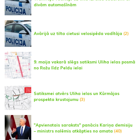
divām automašīnām
Avārijā uz tilta cietusi velosipēda vadītāja
(2)
9. maija vakarā slēgs satiksmi Uliha ielas posmā
no Rožu līdz Peldu ielai
Satiksmei atvērs Uliha ielas un Kūrmājas
prospekta krustojumu
(3)
"Apvienotais saraksts" panācis Kariņa demisiju
– ministrs nolēmis atkāpties no amata
(40)