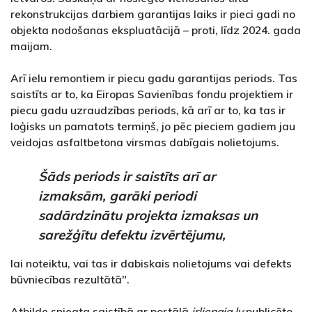
rekonstrukcijas darbiem garantijas laiks ir pieci gadi no
objekta nodošanas ekspluatācijā – proti, līdz 2024. gada
maijam.
Arī ielu remontiem ir piecu gadu garantijas periods. Tas
saistīts ar to, ka Eiropas Savienības fondu projektiem ir
piecu gadu uzraudzības periods, kā arī ar to, ka tas ir
loģisks un pamatots termiņš, jo pēc pieciem gadiem jau
veidojas asfaltbetona virsmas dabīgais nolietojums.
Šāds periods ir saistīts arī ar
izmaksām, garāki periodi
sadārdzinātu projekta izmaksas un
sarežģītu defektu izvērtējumu,
lai noteiktu, vai tas ir dabiskais nolietojums vai defekts
būvniecības rezultātā".
Atbilde sniegta saistībā ar portālā
irliepaja.lv
publicēto