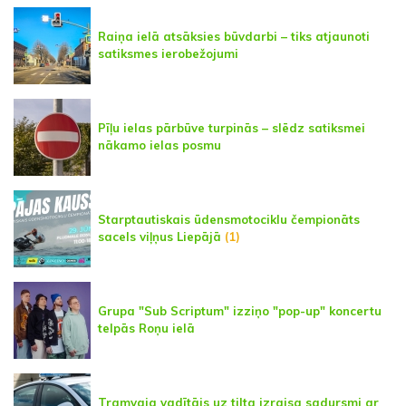
Raiņa ielā atsāksies būvdarbi – tiks atjaunoti
satiksmes ierobežojumi
Pīļu ielas pārbūve turpinās – slēdz satiksmei
nākamo ielas posmu
Starptautiskais ūdensmotociklu čempionāts
sacels viļņus Liepājā
(1)
Grupa "Sub Scriptum" izziņo "pop-up" koncertu
telpās Roņu ielā
Tramvaja vadītājs uz tilta izraisa sadursmi ar