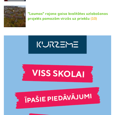
"Laumas" rajona gaisa kvalitātes uzlabošanas
projekts pamazām virzās uz priekšu
(10)