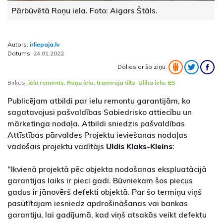
Pārbūvētā Roņu iela. Foto: Aigars Štāls.
Autors:
irliepaja.lv
Datums:
24.01.2022
Dalies ar šo ziņu:
Birkas:
ielu remonts
,
Roņu iela
,
tramvaja tilts
,
Uliha iela
,
ES
Publicējam atbildi par ielu remontu garantijām, ko
sagatavojusi pašvaldības Sabiedrisko attiecību un
mārketinga nodaļa. Atbildi sniedzis pašvaldības
Attīstības pārvaldes Projektu ieviešanas nodaļas
vadošais projektu vadītājs
Uldis Klaks-Kleins
:
"Ikvienā projektā pēc objekta nodošanas ekspluatācijā
garantijas laiks ir pieci gadi. Būvniekam šos piecus
gadus ir jānovērš defekti objektā. Par šo termiņu viņš
pasūtītajam iesniedz apdrošināšanas vai bankas
garantiju, lai gadījumā, kad viņš atsakās veikt defektu