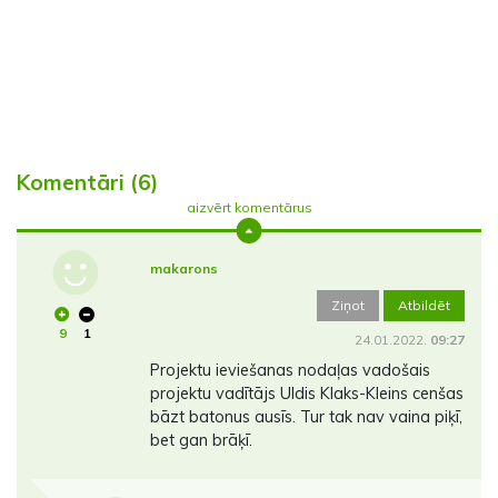
Komentāri (6)
aizvērt komentārus
makarons
Ziņot
Atbildēt
9
1
24.01.2022.
09:27
Projektu ieviešanas nodaļas vadošais
projektu vadītājs Uldis Klaks-Kleins cenšas
bāzt batonus ausīs. Tur tak nav vaina piķī,
bet gan brāķī.