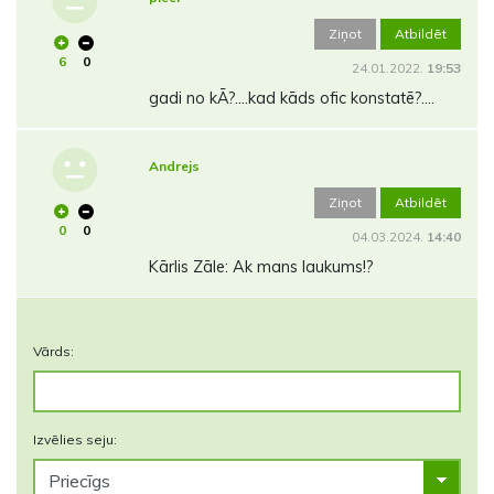
Ziņot
Atbildēt
6
0
24.01.2022.
19:53
gadi no kĀ?....kad kāds ofic konstatē?....
Andrejs
Ziņot
Atbildēt
0
0
04.03.2024.
14:40
Kārlis Zāle: Ak mans laukums!?
Vārds:
Izvēlies seju: