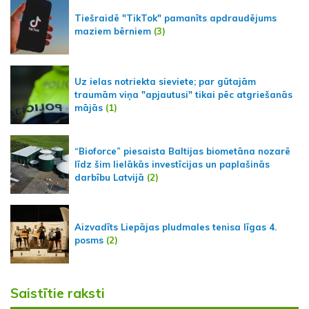
Tiešraidē "TikTok" pamanīts apdraudējums
maziem bērniem
(3)
Uz ielas notriekta sieviete; par gūtajām
traumām viņa "apjautusi" tikai pēc atgriešanās
mājās
(1)
“Bioforce” piesaista Baltijas biometāna nozarē
līdz šim lielākās investīcijas un paplašinās
darbību Latvijā
(2)
Aizvadīts Liepājas pludmales tenisa līgas 4.
posms
(2)
Saistītie raksti