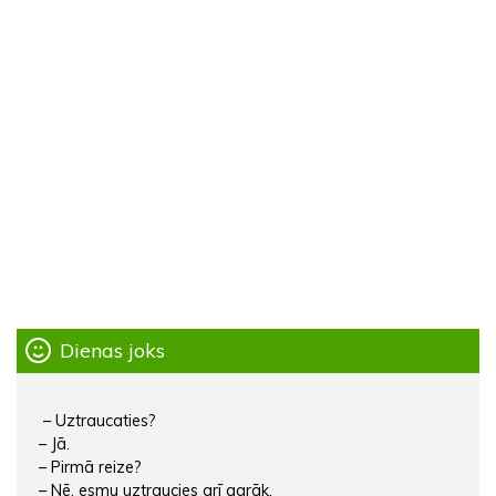
Dienas joks
– Uztraucaties?
– Jā.
– Pirmā reize?
– Nē, esmu uztraucies arī agrāk.