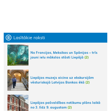
Lasītākie raksti
No Francijas, Meksikas un Spānijas – trīs
jauni ielu mākslas stāsti Liepājā
(2)
Liepājas muzejs aicina uz ekskursijām
vēsturiskajā Latvijas Bankas ēkā
(2)
Liepājas pašvaldības notikumu plāns laikā
no 3. līdz 9. augustam
(2)