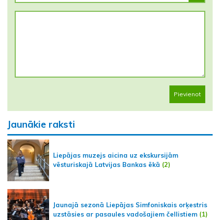
Pievienot
Jaunākie raksti
Liepājas muzejs aicina uz ekskursijām
vēsturiskajā Latvijas Bankas ēkā
(2)
Jaunajā sezonā Liepājas Simfoniskais orķestris
uzstāsies ar pasaules vadošajiem čellistiem
(1)