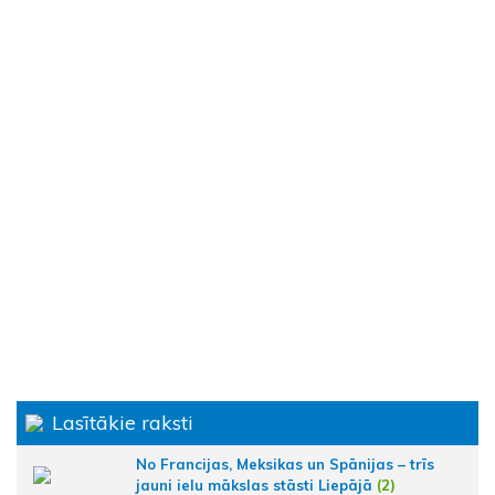
Lasītākie raksti
No Francijas, Meksikas un Spānijas – trīs
jauni ielu mākslas stāsti Liepājā
(2)