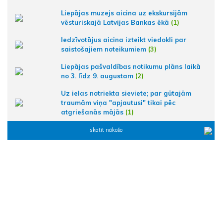
Liepājas muzejs aicina uz ekskursijām
vēsturiskajā Latvijas Bankas ēkā
(1)
Iedzīvotājus aicina izteikt viedokli par
saistošajiem noteikumiem
(3)
Liepājas pašvaldības notikumu plāns laikā
no 3. līdz 9. augustam
(2)
Uz ielas notriekta sieviete; par gūtajām
traumām viņa "apjautusi" tikai pēc
atgriešanās mājās
(1)
skatīt nākošo