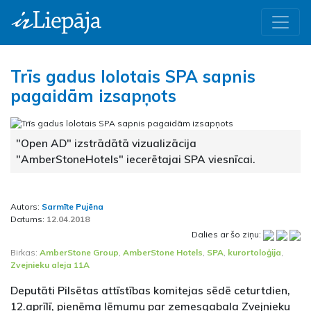
Trīs gadus lolotais SPA sapnis
pagaidām izsapņots
"Open AD" izstrādātā vizualizācija
"AmberStoneHotels" iecerētajai SPA viesnīcai.
Autors:
Sarmīte Pujēna
Datums:
12.04.2018
Dalies ar šo ziņu:
Birkas:
AmberStone Group
,
AmberStone Hotels
,
SPA
,
kurortoloģija
,
Zvejnieku aleja 11A
Deputāti Pilsētas attīstības komitejas sēdē ceturtdien,
12.aprīlī, pieņēma lēmumu par zemesgabala Zvejnieku