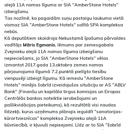
alejā 11A nomas līguma ar SIA "AmberStone Hotels"
izbeigšanu.
Tas nozīmē, ka pagaidām suņu pastaigu laukuma vietā
vismaz SIA "AmberStone Hotels" solītā SPA kompleksa
nebūs.
Kā deputātiem skaidroja Nekustamā īpašuma pārvaldes
vadītājs
Māris Egmanis
, lēmums par zemesgabala
Zvejnieku alejā 11A nomas līguma izbeigšanu
nepieciešams, jo SIA "AmberStone Hotels" vēlas
izmantot 2017.gada 13.oktobra zemes nomas
pārjaunojuma līgumā 7.2.punktā pielīgto tiesību
vienpusēji izbeigt līgumu. Kā iemeslu "AmberStone
Hotels" minējis šobrīd izveidojušos situāciju ar AS "ABLV
Bank" (Finanšu un kapitāla tirgus komisijas un Eiropas
Centrālās bankas noteiktie ierobežojumi un
pašlikvidācijas pieteikums), kā rezultātā visi naudas
līdzekļi, kurus uzņēmums plānojis ieguldīt "sanatorijas-
kūrortviesnīcas" kompleksa Zvejnieku alejā 11A
būvniecībā, ir kļuvuši nepieejami. Līdz ar to SIA "šobrīd