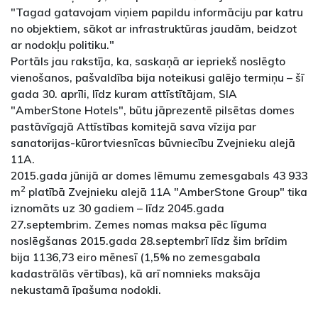
"Tagad gatavojam viņiem papildu informāciju par katru
no objektiem, sākot ar infrastruktūras jaudām, beidzot
ar nodokļu politiku."
Portāls jau rakstīja, ka, saskaņā ar iepriekš noslēgto
vienošanos, pašvaldība bija noteikusi galējo termiņu – šī
gada 30. aprīli, līdz kuram attīstītājam, SIA
"AmberStone Hotels", būtu jāprezentē pilsētas domes
pastāvīgajā Attīstības komitejā sava vīzija par
sanatorijas-kūrortviesnīcas būvniecību Zvejnieku alejā
11A.
2015.gada jūnijā ar domes lēmumu zemesgabals 43 933
2
m
platībā Zvejnieku alejā 11A "AmberStone Group" tika
iznomāts uz 30 gadiem – līdz 2045.gada
27.septembrim. Zemes nomas maksa pēc līguma
noslēgšanas 2015.gada 28.septembrī līdz šim brīdim
bija 1136,73 eiro mēnesī (1,5% no zemesgabala
kadastrālās vērtības), kā arī nomnieks maksāja
nekustamā īpašuma nodokli.