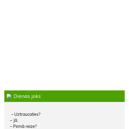
Dienas joks
– Uztraucaties?
– Jā.
– Pirmā reize?