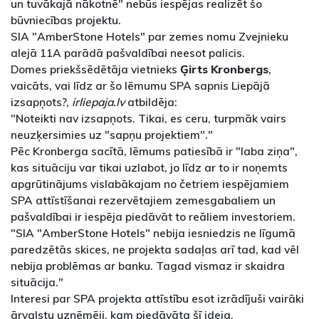
un tuvākajā nākotnē" nebūs iespējas realizēt šo
būvniecības projektu.
SIA "AmberStone Hotels" par zemes nomu Zvejnieku
alejā 11A parādā pašvaldībai neesot palicis.
Domes priekšsēdētāja vietnieks
Ģirts Kronbergs
,
vaicāts, vai līdz ar šo lēmumu SPA sapnis Liepājā
izsapņots?,
irliepaja.lv
atbildēja:
"Noteikti nav izsapņots. Tikai, es ceru, turpmāk vairs
neuzķersimies uz "sapņu projektiem"."
Pēc Kronberga sacītā, lēmums patiesībā ir "laba ziņa",
kas situāciju var tikai uzlabot, jo līdz ar to ir noņemts
apgrūtinājums vislabākajam no četriem iespējamiem
SPA attīstīšanai rezervētajiem zemesgabaliem un
pašvaldībai ir iespēja piedāvāt to reāliem investoriem.
"SIA "AmberStone Hotels" nebija iesniedzis ne līgumā
paredzētās skices, ne projekta sadaļas arī tad, kad vēl
nebija problēmas ar banku. Tagad vismaz ir skaidra
situācija."
Interesi par SPA projekta attīstību esot izrādījuši vairāki
ārvalstu uzņēmēji, kam piedāvāta šī ideja.