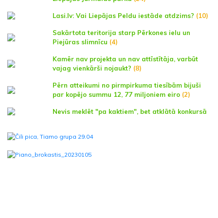
Lasi.lv: Vai Liepājas Peldu iestāde atdzims?
(10)
Sakārtota teritorija starp Pērkones ielu un
Piejūras slimnīcu
(4)
Kamēr nav projekta un nav attīstītāja, varbūt
vajag vienkārši nojaukt?
(8)
Pērn atteikumi no pirmpirkuma tiesībām bijuši
par kopējo summu 12, 77 miljoniem eiro
(2)
Nevis meklēt "pa kaktiem", bet atklātā konkursā