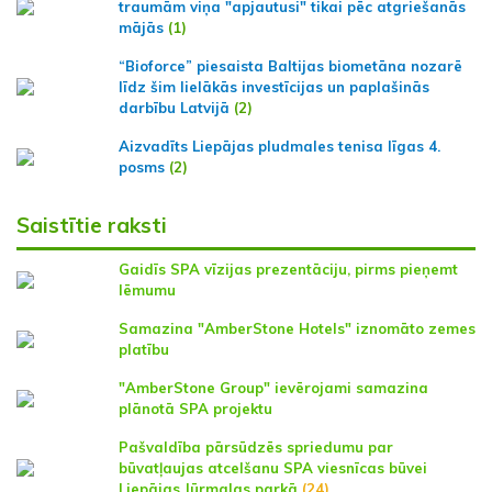
traumām viņa "apjautusi" tikai pēc atgriešanās
mājās
(1)
“Bioforce” piesaista Baltijas biometāna nozarē
līdz šim lielākās investīcijas un paplašinās
darbību Latvijā
(2)
Aizvadīts Liepājas pludmales tenisa līgas 4.
posms
(2)
Saistītie raksti
Gaidīs SPA vīzijas prezentāciju, pirms pieņemt
lēmumu
Samazina "AmberStone Hotels" iznomāto zemes
platību
"AmberStone Group" ievērojami samazina
plānotā SPA projektu
Pašvaldība pārsūdzēs spriedumu par
būvatļaujas atcelšanu SPA viesnīcas būvei
Liepājas Jūrmalas parkā
(24)