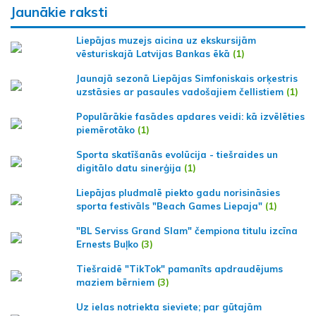
Jaunākie raksti
Liepājas muzejs aicina uz ekskursijām
vēsturiskajā Latvijas Bankas ēkā
(1)
Jaunajā sezonā Liepājas Simfoniskais orķestris
uzstāsies ar pasaules vadošajiem čellistiem
(1)
Populārākie fasādes apdares veidi: kā izvēlēties
piemērotāko
(1)
Sporta skatīšanās evolūcija - tiešraides un
digitālo datu sinerģija
(1)
Liepājas pludmalē piekto gadu norisināsies
sporta festivāls "Beach Games Liepaja"
(1)
"BL Serviss Grand Slam" čempiona titulu izcīna
Ernests Buļko
(3)
Tiešraidē "TikTok" pamanīts apdraudējums
maziem bērniem
(3)
Uz ielas notriekta sieviete; par gūtajām