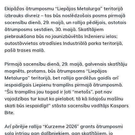
Ekipāžas ātrumposmu “Liepājas Metalurga” teritorijā
izbrauks divreiz – tas būs noslēdzošais posms pirmajā
sacensību dienā, 29. maijā, un rallija pēdējais, astotais
ātrumposms sestdien, 30. maijā. Skatītājiem
piebraukšana būs no jaunizbūvētās Inženieru ielas;
autostāvvietas atradīsies Industriālā parka teritorijā,
pašā trases malā.
Pirmajā sacensību dienā, 29. maijā, galvenais skatītāju
magnēts, protams, būs ātrumpsoms “Liepājas
Metalurga” teritorijā, bet rallija gardēžus gaidīs arī
iespaidīgais Liepienu tramplīns pirmajā ātrumposmā.
“Šis tramplīns jau tagad ir ļoti “metošs”, pat nav
vajadzības tur kaut ko pielabot, tā kā lidojošu mašīnu
skati būs iespaidīgi!” stāsta sacensību vadītājs Kaspars
Bite.
Arī pārējie rallija “Kurzeme 2026” grants ātrumposmi
sola intrigu gan dalībniekiem, gan skatītājiem, jo