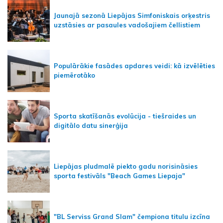
Jaunajā sezonā Liepājas Simfoniskais orķestris
uzstāsies ar pasaules vadošajiem čellistiem
Populārākie fasādes apdares veidi: kā izvēlēties
piemērotāko
Sporta skatīšanās evolūcija - tiešraides un
digitālo datu sinerģija
Liepājas pludmalē piekto gadu norisināsies
sporta festivāls "Beach Games Liepaja"
"BL Serviss Grand Slam" čempiona titulu izcīna