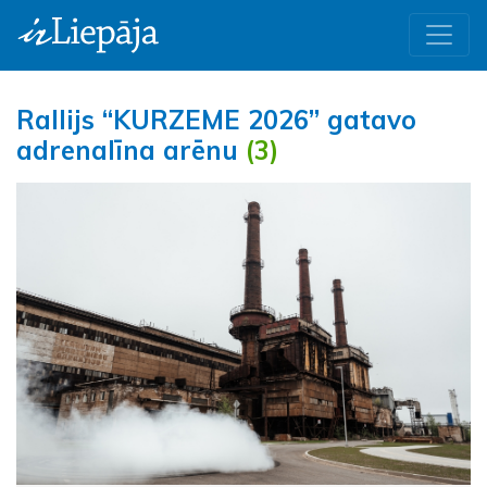
Rallijs “KURZEME 2026” gatavo
adrenalīna arēnu
(3)