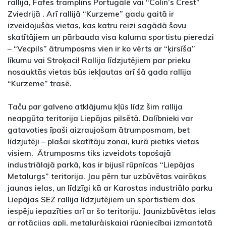
rallijā, Fafes tramplīns Portugālē vai “Colin’s Crest”
Zviedrijā . Arī rallijā “Kurzeme” gadu gaitā ir
izveidojušās vietas, kas katru reizi sagādā šovu
skatītājiem un pārbauda visa kaluma sportistu pieredzi
– “Vecpils” ātrumposms vien ir ko vērts ar “ķirsīša”
līkumu vai Stroķaci! Rallija līdzjutējiem par prieku
nosauktās vietas būs iekļautas arī šā gada rallija
“Kurzeme” trasē.
Taču par galveno atklājumu kļūs līdz šim rallija
neapgūta teritorija Liepājas pilsētā. Dalībnieki var
gatavoties īpaši aizraujošam ātrumposmam, bet
līdzjutēji – plašai skatītāju zonai, kurā pietiks vietas
visiem. Ātrumposms tiks izveidots topošajā
industriālajā parkā, kas ir bijusī rūpnīcas “Liepājas
Metalurgs” teritorija. Jau pērn tur uzbūvētas vairākas
jaunas ielas, un līdzīgi kā ar Karostas industriālo parku
Liepājas SEZ rallija līdzjutējiem un sportistiem dos
iespēju iepazīties arī ar šo teritoriju. Jaunizbūvētas ielas
ar rotācijas apli, metalurģiskajai rūpniecībai izmantotā