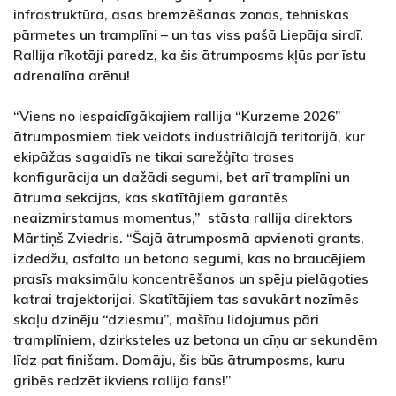
infrastruktūra, asas bremzēšanas zonas, tehniskas
pārmetes un tramplīni – un tas viss pašā Liepāja sirdī.
Rallija rīkotāji paredz, ka šis ātrumposms kļūs par īstu
adrenalīna arēnu!
“Viens no iespaidīgākajiem rallija “Kurzeme 2026”
ātrumposmiem tiek veidots industriālajā teritorijā, kur
ekipāžas sagaidīs ne tikai sarežģīta trases
konfigurācija un dažādi segumi, bet arī tramplīni un
ātruma sekcijas, kas skatītājiem garantēs
neaizmirstamus momentus,” stāsta rallija direktors
Mārtiņš Zviedris. “Šajā ātrumposmā apvienoti grants,
izdedžu, asfalta un betona segumi, kas no braucējiem
prasīs maksimālu koncentrēšanos un spēju pielāgoties
katrai trajektorijai. Skatītājiem tas savukārt nozīmēs
skaļu dzinēju “dziesmu”, mašīnu lidojumus pāri
tramplīniem, dzirksteles uz betona un cīņu ar sekundēm
līdz pat finišam. Domāju, šis būs ātrumposms, kuru
gribēs redzēt ikviens rallija fans!”