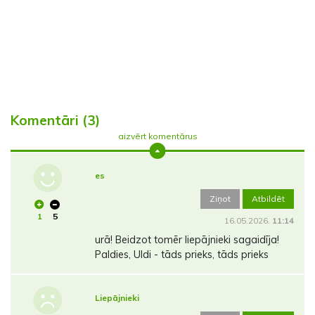
Komentāri (3)
aizvērt komentārus
es
Ziņot
Atbildēt
1
5
16.05.2026.
11:14
urā! Beidzot tomēr liepājnieki sagaidīja!
Paldies, Uldi - tāds prieks, tāds prieks
Liepājnieki