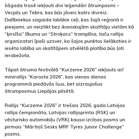
šāgada trasē iekļauti divi leģendāri ātrumposmi –
Vecpils un Tebra, kas būs jāveic katrs divreiz.
Dalībniekus sagaida labākie ceļi, kas šajā reģionā ir
pieejami, un neiztikt bez ikoniskajām skatītāju vietām kā
“ķirsīša” līkuma un “Stroķacs” tramplīna, taču rallija
organizatori īpaši uzsver, ka šajos punktos lielākoties ir
iesēta labība un skatītājiem atvēlētā platība būs ļoti
ierobežota.
Tāpat ātruma festivālā “Kurzeme 2026” iekļauts arī
minirallijs “Karosta 2026”, kas vienas dienas
programmā piedāvās īsus, bet aizraujošus
ātrumposmus Liepājas pilsētā.
Rallijs “Kurzeme 2026” ir trešais 2026. gada Latvijas
rallija čempionāta, Latvijas rallijsprinta (RSK) un
vēsturisko automobiļu (VRK) kausa izcīņas posms un
pirmais “Mārtiņš Sesks MRF Tyres Junior Challenge”
posms.