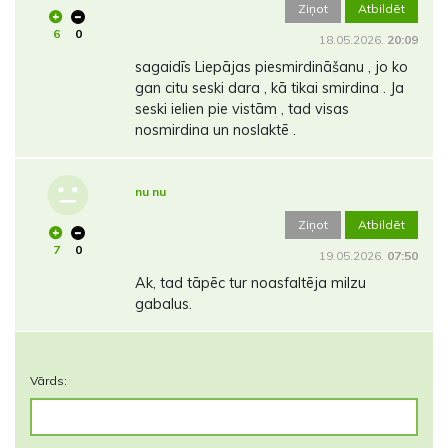
Ziņot
Atbildēt
6
0
18.05.2026.
20:09
sagaidīs Liepājas piesmirdināšanu , jo ko
gan citu seski dara , kā tikai smirdina . Ja
seski ielien pie vistām , tad visas
nosmirdina un noslaktē .
nu nu
Ziņot
Atbildēt
7
0
19.05.2026.
07:50
Ak, tad tāpēc tur noasfaltēja milzu
gabalus.
Vārds: