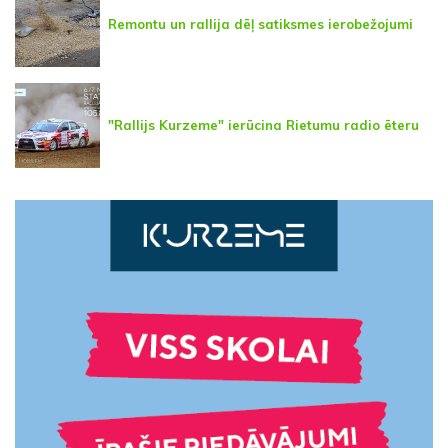
Remontu un rallija dēļ satiksmes ierobežojumi
"Rallijs Kurzeme" ierūcina Rietumu radio ēteru