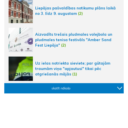
Liepājas pašvaldības notikumu plāns laikā
no 3. līdz 9. augustam
(2)
Aizvadīts trešais pludmales volejbola un
pludmales tenisa festivāls "Amber Sand
Fest Liepāja"
(2)
Uz ielas notriekta sieviete; par gūtajām
traumām viņa "apjautusi" tikai pēc
atgriešanās mājās
(1)
skatīt nākošo