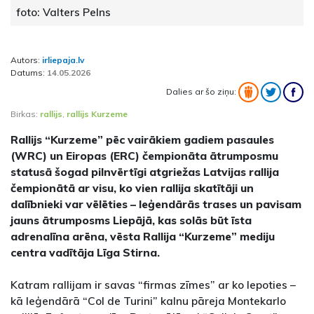
foto: Valters Pelns
Autors:
irliepaja.lv
Datums:
14.05.2026
Dalies ar šo ziņu:
Birkas:
rallijs
,
rallijs Kurzeme
Rallijs “Kurzeme” pēc vairākiem gadiem pasaules
(WRC) un Eiropas (ERC) čempionāta ātrumposmu
statusā šogad pilnvērtīgi atgriežas Latvijas rallija
čempionātā ar visu, ko vien rallija skatītāji un
dalībnieki var vēlēties – leģendārās trases un pavisam
jauns ātrumposms Liepājā, kas solās būt īsta
adrenalīna arēna, vēsta Rallija “Kurzeme” mediju
centra vadītāja Līga Stirna.
Katram rallijam ir savas “firmas zīmes” ar ko lepoties –
kā leģendārā “Col de Turini” kalnu pāreja Montekarlo