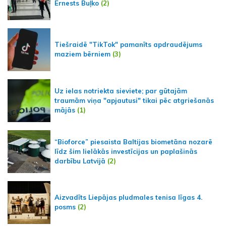
Ernests Buļko
(2)
Tiešraidē "TikTok" pamanīts apdraudējums
maziem bērniem
(3)
Uz ielas notriekta sieviete; par gūtajām
traumām viņa "apjautusi" tikai pēc atgriešanās
mājās
(1)
“Bioforce” piesaista Baltijas biometāna nozarē
līdz šim lielākās investīcijas un paplašinās
darbību Latvijā
(2)
Aizvadīts Liepājas pludmales tenisa līgas 4.
posms
(2)