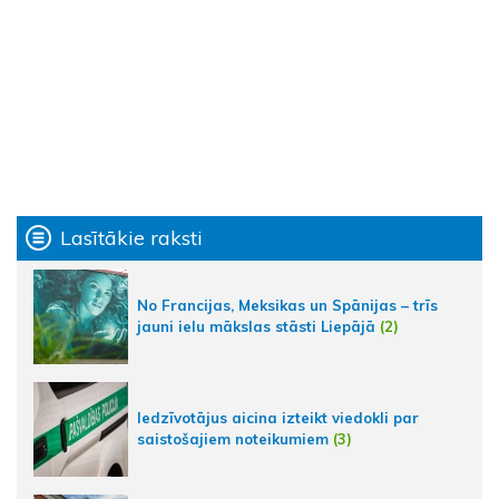
Lasītākie raksti
No Francijas, Meksikas un Spānijas – trīs
jauni ielu mākslas stāsti Liepājā
(2)
Iedzīvotājus aicina izteikt viedokli par
saistošajiem noteikumiem
(3)