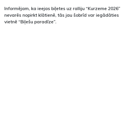
Informējam, ka ieejas biļetes uz ralliju “Kurzeme 2026”
nevarēs nopirkt klātienē, tās jau šobrīd var iegādāties
vietnē “Biļešu paradīze”.