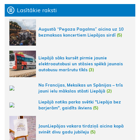
Lasītākie raksti
Augustā “Pegaza Pagalms” aicina uz 10
bezmaksas koncertiem Liepājas sirdī
(5)
Liepājā sāks kursēt pirmie jaunie
elektroautobusi un stāsies spēkā jaunais
autobusu maršrutu tīkls
(3)
No Francijas, Meksikas un Spānijas – trīs
jauni ielu mākslas stāsti Liepājā
(2)
Liepājā notiks parka svētki "Liepāja bez
barjerām", gaidīts ikviens
(5)
JaunLiepājas vakara tirdziņš aicina kopā
svinēt divu gadu jubileju
(5)