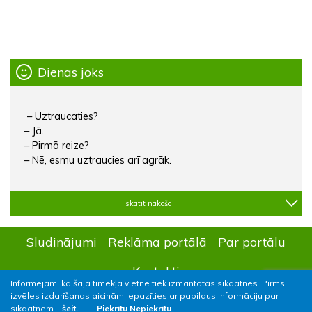
Dienas joks
– Uztraucaties?
– Jā.
– Pirmā reize?
– Nē, esmu uztraucies arī agrāk.
skatīt nākošo
Sludinājumi
Reklāma portālā
Par portālu
Kontakti
Informējam, ka šajā tīmekļa vietnē tiek izmantotas sīkdatnes. Pirms
izvēles izdarīšanas aicinām iepazīties ar papildus informāciju par
sīkdatnēm –
šeit.
Piekrītu
Nepiekrītu