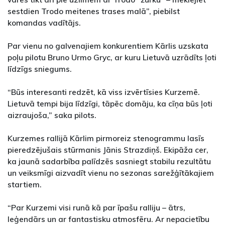
sestdien Trodo meitenes trases malā”, piebilst
komandas vadītājs.
Par vienu no galvenajiem konkurentiem Kārlis uzskata
poļu pilotu Bruno Urmo Gryc, ar kuru Lietuvā uzrādīts ļoti
līdzīgs sniegums.
“Būs interesanti redzēt, kā viss izvērtīsies Kurzemē.
Lietuvā tempi bija līdzīgi, tāpēc domāju, ka cīņa būs ļoti
aizraujoša,” saka pilots.
Kurzemes rallijā Kārlim pirmoreiz stenogrammu lasīs
pieredzējušais stūrmanis Jānis Strazdiņš. Ekipāža cer,
ka jaunā sadarbība palīdzēs sasniegt stabilu rezultātu
un veiksmīgi aizvadīt vienu no sezonas sarežģītākajiem
startiem.
“Par Kurzemi visi runā kā par īpašu ralliju – ātrs,
leģendārs un ar fantastisku atmosfēru. Ar nepacietību