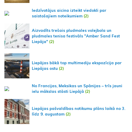
Iedzīvotājus aicina izteikt viedokli par
saistošajiem noteikumiem
(2)
Aizvadīts trešais pludmales volejbola un
pludmales tenisa festivāls "Amber Sand Fest
Liepāja"
(2)
Liepājas bākā top multimediju ekspozīcija par
Liepājas ostu
(2)
No Francijas, Meksikas un Spānijas – trīs jauni
ielu mākslas stāsti Liepājā
(2)
Liepājas pašvaldības notikumu plāns laikā no 3.
līdz 9. augustam
(2)