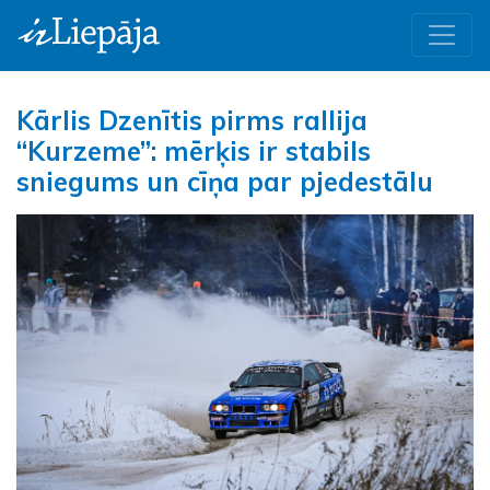
Kārlis Dzenītis pirms rallija
“Kurzeme”: mērķis ir stabils
sniegums un cīņa par pjedestālu