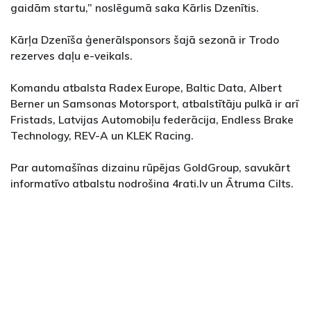
gaidām startu,” noslēgumā saka Kārlis Dzenītis.
Kārļa Dzenīša ģenerālsponsors šajā sezonā ir Trodo
rezerves daļu e-veikals.
Komandu atbalsta Radex Europe, Baltic Data, Albert
Berner un Samsonas Motorsport, atbalstītāju pulkā ir arī
Fristads, Latvijas Automobiļu federācija, Endless Brake
Technology, REV-A un KLEK Racing.
Par automašīnas dizainu rūpējas GoldGroup, savukārt
informatīvo atbalstu nodrošina 4rati.lv un Ātruma Cilts.