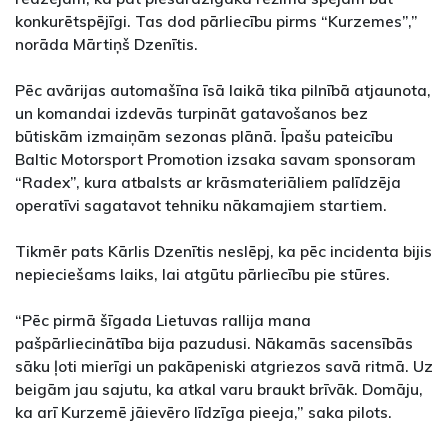
konkurētspējīgi. Tas dod pārliecību pirms “Kurzemes”,”
norāda Mārtiņš Dzenītis.
Pēc avārijas automašīna īsā laikā tika pilnībā atjaunota,
un komandai izdevās turpināt gatavošanos bez
būtiskām izmaiņām sezonas plānā. Īpašu pateicību
Baltic Motorsport Promotion izsaka savam sponsoram
“Radex”, kura atbalsts ar krāsmateriāliem palīdzēja
operatīvi sagatavot tehniku nākamajiem startiem.
Tikmēr pats Kārlis Dzenītis neslēpj, ka pēc incidenta bijis
nepieciešams laiks, lai atgūtu pārliecību pie stūres.
“Pēc pirmā šīgada Lietuvas rallija mana
pašpārliecinātība bija pazudusi. Nākamās sacensībās
sāku ļoti mierīgi un pakāpeniski atgriezos savā ritmā. Uz
beigām jau sajutu, ka atkal varu braukt brīvāk. Domāju,
ka arī Kurzemē jāievēro līdzīga pieeja,” saka pilots.