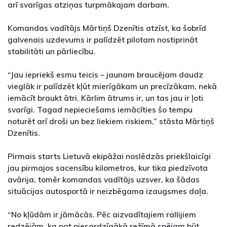
arī svarīgas atziņas turpmākajam darbam.
Komandas vadītājs Mārtiņš Dzenītis atzīst, ka šobrīd
galvenais uzdevums ir palīdzēt pilotam nostiprināt
stabilitāti un pārliecību.
“Jau iepriekš esmu teicis – jaunam braucējam daudz
vieglāk ir palīdzēt kļūt mierīgākam un precīzākam, nekā
iemācīt braukt ātri. Kārlim ātrums ir, un tas jau ir ļoti
svarīgi. Tagad nepieciešams iemācīties šo tempu
noturēt arī droši un bez liekiem riskiem,” stāsta Mārtiņš
Dzenītis.
Pirmais starts Lietuvā ekipāžai noslēdzās priekšlaicīgi
jau pirmajos sacensību kilometros, kur tika piedzīvota
avārija, tomēr komandas vadītājs uzsver, ka šādas
situācijas autosportā ir neizbēgama izaugsmes daļa.
“No kļūdām ir jāmācās. Pēc aizvadītajiem rallijiem
redzējām, ka pat piesardzīgākā režīmā spējam būt