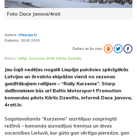
Foto: Dace Janova/4rati
Autors:
irliepaja.lv
Datums:
28.05.2026
Dalies ar šo ziņu:
Birkas:
rallijs
,
Kurzeme 2026
,
Kārlis Dzenītis
Jau šajā nedēļas nogalē Liepāja pulcēsies spēcīgākās
Latvijas un ārvalstu ekipāžas vienā no sezonas
gaidītākajiem rallijiem – “Rally Kurzeme”. Starp
dalībniekiem būs arī Baltic Motorsport Promotion
komandas pilots Kārlis Dzenītis, informē Dace Janova,
4rati.lv.
Sagatavošanās “Kurzemei” aizritējusi saspringtā
režīmā – komanda aizvadījusi treniņus un divas
sacensības Lietuvā, kur gūta gan vērtīga pieredze, gan