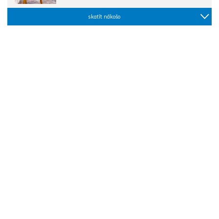
skatīt nākošo