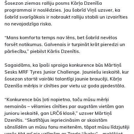
Šosezon ziemas ralliju posms Kārļa Dzenīša
programmai ir noslēdzies. Jau šobrīd Viņš uzsver, ka
šobrīd svarīgākais ir nobraukt ralliju stabili un izvairīties
no nevajadzīga riska.
“Mans komforta temps nav lēns, bet šobrīd nevēlos
forsēt notikumus. Galvenais ir turpināt krāt pieredzi un
pārliecību,” piebilst Kārlis Dzenītis.
Sagaidāms, ka īpaši spraiga konkurence būs Mārtiņš
Sesks MRF Tyres Junior Challenge. Jauniešu ieskaitē, kur
šosezon startē vairāki talantīgi jaunie braucēji, Kārļa
Dzenīša mērķis ir cīnīties par vietu uz goda pjedestāla.
“Konkurence būs ļoti nopietna, taču mūsu mērķi
nemainās – vēlamies cīnīties par augstām vietām gan
junioru ieskaitē, gan LRČ6 klasē,” uzsver Mārtiņš
Dzenītis. “Skatītājus iepriecināsim ar skaistām
sānslīdēm un mūsu fanu meitenēm, tāpat mūsu līdzjutēji
varēs tikt arī pie uzlīmēm ar Trodo “žurku” – meklējiet