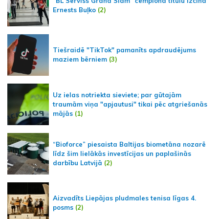
"BL Serviss Grand Slam" čempiona titulu izcīna
Ernests Buļko
(2)
Tiešraidē "TikTok" pamanīts apdraudējums
maziem bērniem
(3)
Uz ielas notriekta sieviete; par gūtajām
traumām viņa "apjautusi" tikai pēc atgriešanās
mājās
(1)
“Bioforce” piesaista Baltijas biometāna nozarē
līdz šim lielākās investīcijas un paplašinās
darbību Latvijā
(2)
Aizvadīts Liepājas pludmales tenisa līgas 4.
posms
(2)