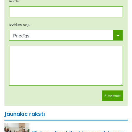
Vārds:
Izvēlies seju:
Pievienot
Jaunākie raksti