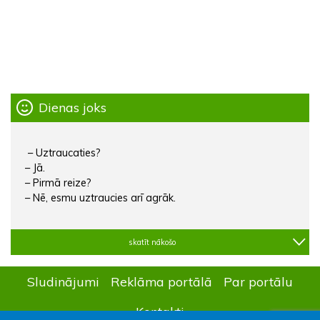
Dienas joks
– Uztraucaties?
– Jā.
– Pirmā reize?
– Nē, esmu uztraucies arī agrāk.
skatīt nākošo
Sludinājumi
Reklāma portālā
Par portālu
Kontakti