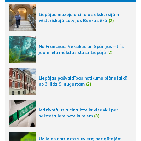
Liepājas muzejs aicina uz ekskursijām
vēsturiskajā Latvijas Bankas ēkā
(2)
No Francijas, Meksikas un Spānijas – trīs
jauni ielu mākslas stāsti Liepājā
(2)
Liepājas pašvaldības notikumu plāns laikā
no 3. līdz 9. augustam
(2)
Iedzīvotājus aicina izteikt viedokli par
saistošajiem noteikumiem
(3)
Uz ielas notriekta sieviete; par gūtajām