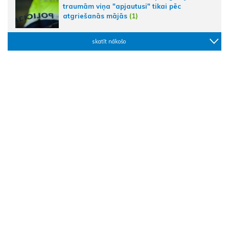
traumām viņa "apjautusi" tikai pēc
atgriešanās mājās
(1)
skatīt nākošo