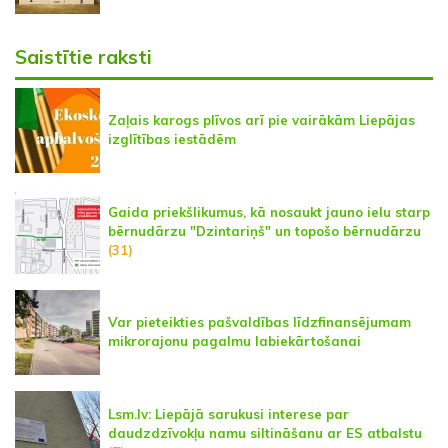
Saistītie raksti
Zaļais karogs plīvos arī pie vairākām Liepājas
izglītības iestādēm
Gaida priekšlikumus, kā nosaukt jauno ielu starp
bērnudārzu "Dzintariņš" un topošo bērnudārzu
(31)
Var pieteikties pašvaldības līdzfinansējumam
mikrorajonu pagalmu labiekārtošanai
Lsm.lv: Liepājā sarukusi interese par
daudzdzīvokļu namu siltināšanu ar ES atbalstu