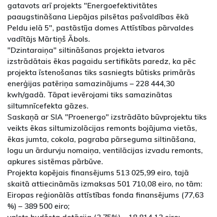
gatavots arī projekts "Energoefektivitātes
paaugstināšana Liepājas pilsētas pašvaldības ēkā
Peldu ielā 5", pastāstīja domes Attīstības pārvaldes
vadītājs Mārtiņš Ābols.
"Dzintaraiņa" siltināšanas projekta ietvaros
izstrādātais ēkas pagaidu sertifikāts paredz, ka pēc
projekta īstenošanas tiks sasniegts būtisks primārās
enerģijas patēriņa samazinājums – 228 444,30
kwh/gadā. Tāpat ievērojami tiks samazinātas
siltumnīcefekta gāzes.
Saskaņā ar SIA "Proenergo" izstrādāto būvprojektu tiks
veikts ēkas siltumizolācijas remonts bojājuma vietās,
ēkas jumta, cokola, pagraba pārseguma siltināšana,
logu un ārdurvju nomaiņa, ventilācijas izvadu remonts,
apkures sistēmas pārbūve.
Projekta kopējais finansējums 513 025,99 eiro, tajā
skaitā attiecināmās izmaksas 501 710,08 eiro, no tām:
Eiropas reģionālās attīstības fonda finansējums (77,63
%) – 389 500 eiro;
valsts budžeta dotācija (3,75%) – 18 814,13 eiro;