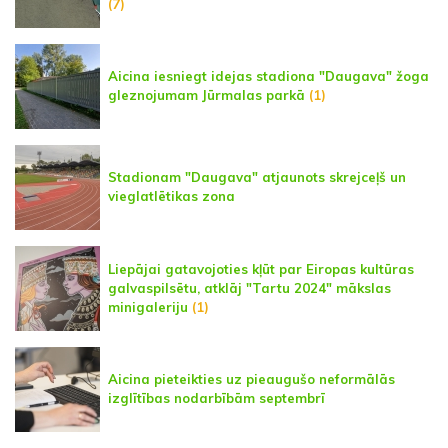
(7)
Aicina iesniegt idejas stadiona "Daugava" žoga
gleznojumam Jūrmalas parkā
(1)
Stadionam "Daugava" atjaunots skrejceļš un
vieglatlētikas zona
Liepājai gatavojoties kļūt par Eiropas kultūras
galvaspilsētu, atklāj "Tartu 2024" mākslas
minigaleriju
(1)
Aicina pieteikties uz pieaugušo neformālās
izglītības nodarbībām septembrī