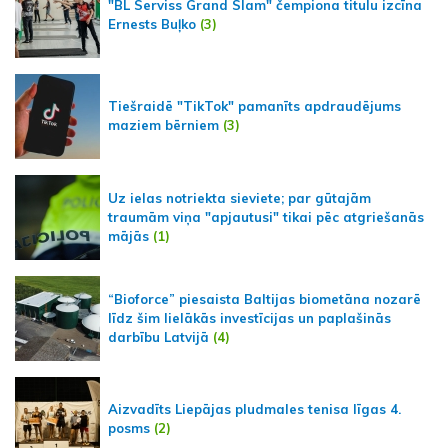
"BL Serviss Grand Slam" čempiona titulu izcīna
Ernests Buļko
(3)
Tiešraidē "TikTok" pamanīts apdraudējums
maziem bērniem
(3)
Uz ielas notriekta sieviete; par gūtajām
traumām viņa "apjautusi" tikai pēc atgriešanās
mājās
(1)
“Bioforce” piesaista Baltijas biometāna nozarē
līdz šim lielākās investīcijas un paplašinās
darbību Latvijā
(4)
Aizvadīts Liepājas pludmales tenisa līgas 4.
posms
(2)