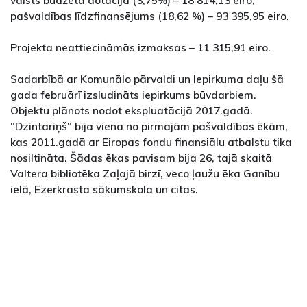
pašvaldības līdzfinansējums (18,62 %) – 93 395,95 eiro.
Projekta neattiecināmās izmaksas – 11 315,91 eiro.
Sadarbībā ar Komunālo pārvaldi un Iepirkuma daļu šā
gada februārī izsludināts iepirkums būvdarbiem.
Objektu plānots nodot ekspluatācijā 2017.gadā.
"Dzintariņš" bija viena no pirmajām pašvaldības ēkām,
kas 2011.gadā ar Eiropas fondu finansiālu atbalstu tika
nosiltināta. Šādas ēkas pavisam bija 26, tajā skaitā
Valtera bibliotēka Zaļajā birzī, veco ļaužu ēka Ganību
ielā, Ezerkrasta sākumskola un citas.