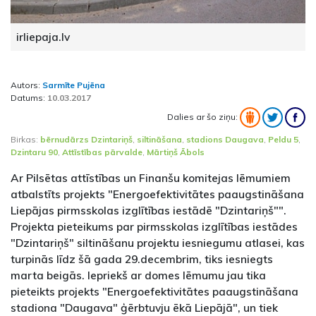
irliepaja.lv
Autors:
Sarmīte Pujēna
Datums:
10.03.2017
Dalies ar šo ziņu:
Birkas:
bērnudārzs Dzintariņš
,
siltināšana
,
stadions Daugava
,
Peldu 5
,
Dzintaru 90
,
Attīstības pārvalde
,
Mārtiņš Ābols
Ar Pilsētas attīstības un Finanšu komitejas lēmumiem
atbalstīts projekts "Energoefektivitātes paaugstināšana
Liepājas pirmsskolas izglītības iestādē "Dzintariņš"".
Projekta pieteikums par pirmsskolas izglītības iestādes
"Dzintariņš" siltināšanu projektu iesniegumu atlasei, kas
turpinās līdz šā gada 29.decembrim, tiks iesniegts
marta beigās. Iepriekš ar domes lēmumu jau tika
pieteikts projekts "Energoefektivitātes paaugstināšana
stadiona "Daugava" ģērbtuvju ēkā Liepājā", un tiek