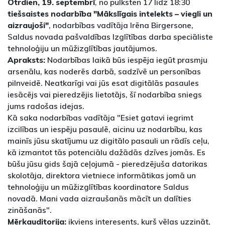
Otrdien, 19. septembrī
, no pulksten 17 līdz 18:30
tiešsaistes nodarbība "Mākslīgais intelekts – viegli un
aizraujoši"
, nodarbības vadītāja Irēna Birgersone,
Saldus novada pašvaldības Izglītības darba speciāliste
tehnoloģiju un mūžizglītības jautājumos.
Apraksts:
Nodarbības laikā būs iespēja iegūt prasmju
arsenālu, kas noderēs darbā, sadzīvē un personības
pilnveidē. Neatkarīgi vai jūs esat digitālās pasaules
iesācējs vai pieredzējis lietotājs, šī nodarbība sniegs
jums radošas idejas.
Kā saka nodarbības vadītāja "Esiet gatavi iegrimt
izcilības un iespēju pasaulē, aicinu uz nodarbību, kas
mainīs jūsu skatījumu uz digitālo pasauli un rādīs ceļu,
kā izmantot tās potenciālu dažādās dzīves jomās. Es
būšu jūsu gids šajā ceļojumā - pieredzējuša datorikas
skolotāja, direktora vietniece informātikas jomā un
tehnoloģiju un mūžizglītības koordinatore Saldus
novadā. Mani vada aizraušanās mācīt un dalīties
zināšanās".
Mērķauditorija:
ikviens interesents, kurš vēlas uzzināt,