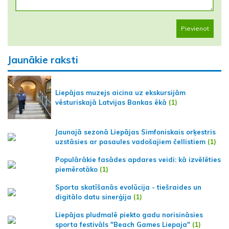
Pievienot
Jaunākie raksti
Liepājas muzejs aicina uz ekskursijām
vēsturiskajā Latvijas Bankas ēkā
(1)
Jaunajā sezonā Liepājas Simfoniskais orķestris
uzstāsies ar pasaules vadošajiem čellistiem
(1)
Populārākie fasādes apdares veidi: kā izvēlēties
piemērotāko
(1)
Sporta skatīšanās evolūcija - tiešraides un
digitālo datu sinerģija
(1)
Liepājas pludmalē piekto gadu norisināsies
sporta festivāls "Beach Games Liepaja"
(1)