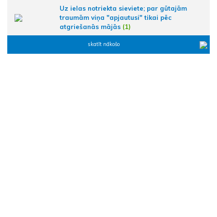
Uz ielas notriekta sieviete; par gūtajām
traumām viņa "apjautusi" tikai pēc
atgriešanās mājās
(1)
skatīt nākošo