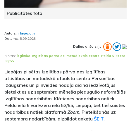
Publicitātes foto
Autors:
irliepaja.lv
Datums:
8.09.2023
Dalies ar šo ziņu:
Birkas:
izglītība
,
Izglītības pārvalde
,
metodiskais centrs
,
Peldu 5
,
Ezera
53/55
Liepājas pilsētas Izglītības pārvaldes Izglītības
attīstības un metodiskā atbalsta centra Personības
izaugsmes un pilnveides nodaļa aicina iedzīvotājus
pieteikties uz septembra mēneša pieaugušo neformālās
izglītības nodarbībām. Klātienes nodarbības notiek
Peldu ielā 5 vai Ezera ielā 53/55, Liepājā, bet tiešsaistes
nodarbības notiek platformā
Zoom
. Pieteikšanās uz
septembra nodarbībām, aizpildot anketu
ŠEIT
.