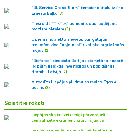
"BL Serviss Grand Slam" čempiona titulu izcīna
Ernests Buļko
(3)
Tiešraidē "TikTok" pamanīts apdraudējums
maziem bērniem
(3)
Uz ielas notriekta sieviete; par gūtajām
traumām viņa "apjautusi" tikai pēc atgriešanās
mājās
(1)
“Bioforce” piesaista Baltijas biometāna nozarē
līdz šim lielākās investīcijas un paplašinās
darbību Latvijā
(2)
Aizvadīts Liepājas pludmales tenisa līgas 4.
posms
(2)
Saistītie raksti
Liepājas skolēni veiksmīgi pārvarējuši
centralizēto eksāmenu izaicinājumus
Iespēja pretendēt uz valsts mērķdotācijas