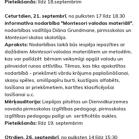
Pieteikšanās:
līdz 18.septembrim
Ceturtdien, 21. septembrī
, no pulksten 17 līdz 18.30
informatīva nodarbība "Montesori valodas materiāli"
,
nodarbības vadītāja Diāna Grundmane, pirmsskolas un
Montesori
skolas skolotāja.
Apraksts:
Nodarbības laikā būs iespēja iepazīties ar
dažādiem
Montesori
valodas materiāliem un metodēm,
kas var palīdzēt bērnam veiksmīgi apgūt valodu un
pilnveidot runas attīstību. Tēmas, kas tiks apskatītas
nodarbībā - priekšmeti vārdu krājuma paplašināšanai,
skaņu spēles, smilšpapīru burti, kustīgais alfabēts,
lasīšana ar priekšmetiem, kartītes klasificējošai
lasīšanai u.c.
Mērķauditorija:
Liepājas pilsētas un Dienvidkurzemes
novada pirmsskolas izglītības pedagogi, pirmsskolas
izglītības pedagogu palīgi un sertificētās aukles.
Pieteikšanās:
līdz 19. septembrim
Otrdien, 26. septembrī
, no pulksten 14 līdz 15:30