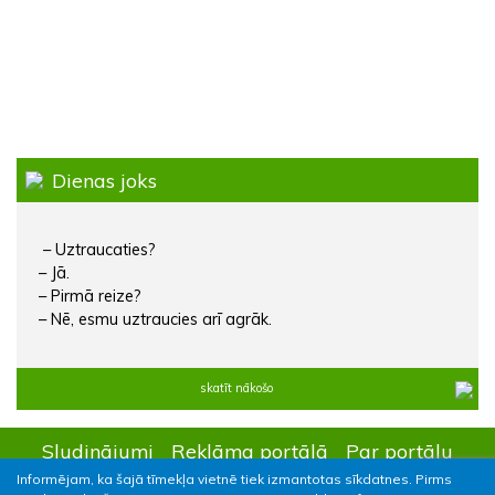
Dienas joks
– Uztraucaties?
– Jā.
– Pirmā reize?
– Nē, esmu uztraucies arī agrāk.
skatīt nākošo
Sludinājumi
Reklāma portālā
Par portālu
Informējam, ka šajā tīmekļa vietnē tiek izmantotas sīkdatnes. Pirms