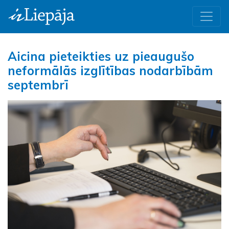
Aicina pieteikties uz pieaugušo
neformālās izglītības nodarbībām
septembrī