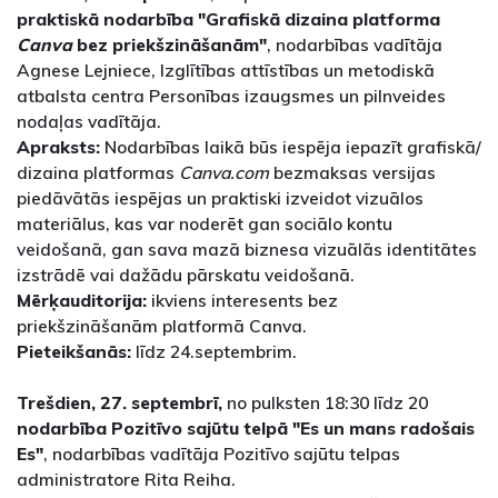
praktiskā nodarbība "Grafiskā dizaina platforma
Canva
bez priekšzināšanām"
, nodarbības vadītāja
Agnese Lejniece, Izglītības attīstības un metodiskā
atbalsta centra Personības izaugsmes un pilnveides
nodaļas vadītāja.
Apraksts:
Nodarbības laikā būs iespēja iepazīt grafiskā/
dizaina platformas
Canva.com
bezmaksas versijas
piedāvātās iespējas un praktiski izveidot vizuālos
materiālus, kas var noderēt gan sociālo kontu
veidošanā, gan sava mazā biznesa vizuālās identitātes
izstrādē vai dažādu pārskatu veidošanā.
Mērķauditorija:
ikviens interesents bez
priekšzināšanām platformā Canva.
Pieteikšanās:
līdz 24.septembrim.
Trešdien, 27. septembrī,
no pulksten 18:30 līdz 20
nodarbība Pozitīvo sajūtu telpā "Es un mans radošais
Es"
, nodarbības vadītāja Pozitīvo sajūtu telpas
administratore Rita Reiha.