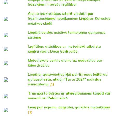
līdzekļiem interešu izglītībai
Aicina iedzīvotājus izteikt viedokli par
līdzfinansējuma noteikumiem Liepājas Karostas
mūzikas skolā
Liepājā veidos asistīvo tehnoloģiju apmaiņas
sistēmu
Izglītības attīstības un metodiskā atbalsta
centru vadīs Dace Gedroviča
Metodiskais centrs aicina uz nodarbību par
kiberdrošību
Liepājai gatavojoties kļūt par Eiropas kultūras
galvaspilsētu, atklāj "Tartu 2024" mākslas
minigaleriju
(1)
Transporta biļetes ar atvieglojumiem tagad var
saņemt arī Peldu ielā 5
Lemj par nojumu, pagrabu, garāžas nojaukšanu
(1)