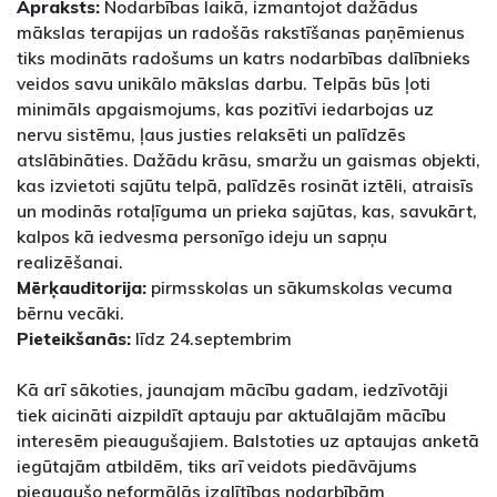
Apraksts:
Nodarbības laikā, izmantojot dažādus
mākslas terapijas un radošās rakstīšanas paņēmienus
tiks modināts radošums un katrs nodarbības dalībnieks
veidos savu unikālo mākslas darbu. Telpās būs ļoti
minimāls apgaismojums, kas pozitīvi iedarbojas uz
nervu sistēmu, ļaus justies relaksēti un palīdzēs
atslābināties. Dažādu krāsu, smaržu un gaismas objekti,
kas izvietoti sajūtu telpā, palīdzēs rosināt iztēli, atraisīs
un modinās rotaļīguma un prieka sajūtas, kas, savukārt,
kalpos kā iedvesma personīgo ideju un sapņu
realizēšanai.
Mērķauditorija:
pirmsskolas un sākumskolas vecuma
bērnu vecāki.
Pieteikšanās:
līdz 24.septembrim
Kā arī sākoties, jaunajam mācību gadam, iedzīvotāji
tiek aicināti aizpildīt aptauju par aktuālajām mācību
interesēm pieaugušajiem. Balstoties uz aptaujas anketā
iegūtajām atbildēm, tiks arī veidots piedāvājums
pieaugušo neformālās izglītības nodarbībām