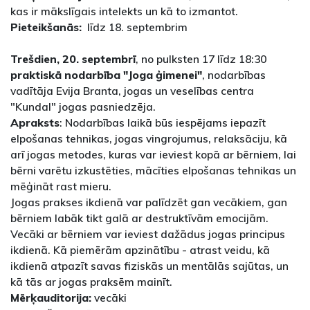
kas ir mākslīgais intelekts un kā to izmantot.
Pieteikšanās:
līdz 18. septembrim
Trešdien, 20. septembrī
, no pulksten 17 līdz 18:30
praktiskā nodarbība "Joga ģimenei"
, nodarbības
vadītāja Evija Branta, jogas un veselības centra
"Kundal" jogas pasniedzēja.
Apraksts
: Nodarbības laikā būs iespējams iepazīt
elpošanas tehnikas, jogas vingrojumus, relaksāciju, kā
arī jogas metodes, kuras var ieviest kopā ar bērniem, lai
bērni varētu izkustēties, mācīties elpošanas tehnikas un
mēģināt rast mieru.
Jogas prakses ikdienā var palīdzēt gan vecākiem, gan
bērniem labāk tikt galā ar destruktīvām emocijām.
Vecāki ar bērniem var ieviest dažādus jogas principus
ikdienā. Kā piemērām apzinātību - atrast veidu, kā
ikdienā atpazīt savas fiziskās un mentālās sajūtas, un
kā tās ar jogas praksēm mainīt.
Mērķauditorija:
vecāki