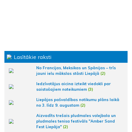
Lasītākie raksti
No Francijas, Meksikas un Spānijas – trīs
jauni ielu mākslas stāsti Liepājā
(2)
Iedzīvotājus aicina izteikt viedokli par
saistošajiem noteikumiem
(3)
Liepājas pašvaldības notikumu plāns laikā
no 3. līdz 9. augustam
(2)
Aizvadīts trešais pludmales volejbola un
pludmales tenisa festivāls "Amber Sand
Fest Liepāja"
(2)