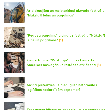
Ar diskusijām un meistarklasi aizvada festivālu
"Māksla?! Ielās un pagalmos"
"Pegaza pagalms" aicina uz festivālu "Māksla?!
Ielās un pagalmos"
(1)
Koncertdārzā "Wiktorija" notiks koncerts
Amerikas noskaņās un izstādes atklāšana
(3)
Aicina pieteikties uz pieaugušo neformālās
izglītības nodarbībām septembrī
Transporta biļetes ar atvieglojumiem tagad var