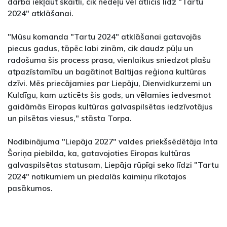
darbā iekļaut skaitli, cik nedēļu vēl atlicis līdz "Tartu
2024" atklāšanai.
"Mūsu komanda "Tartu 2024" atklāšanai gatavojās
piecus gadus, tāpēc labi zinām, cik daudz pūļu un
radošuma šis process prasa, vienlaikus sniedzot plašu
atpazīstamību un bagātinot Baltijas reģiona kultūras
dzīvi. Mēs priecājamies par Liepāju, Dienvidkurzemi un
Kuldīgu, kam uzticēts šis gods, un vēlamies iedvesmot
gaidāmās Eiropas kultūras galvaspilsētas iedzīvotājus
un pilsētas viesus," stāsta Torpa.
Nodibinājuma "Liepāja 2027" valdes priekšsēdētāja Inta
Šoriņa piebilda, ka, gatavojoties Eiropas kultūras
galvaspilsētas statusam, Liepāja rūpīgi seko līdzi "Tartu
2024" notikumiem un piedalās kaimiņu rīkotajos
pasākumos.