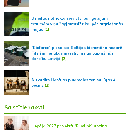
Uz ielas notriekta sieviete; par gūtajām
traumām viņa "apjautusi" tikai pēc atgriešanās
mājās
(1)
“Bioforce” piesaista Baltijas biometāna nozarē
līdz šim lielākās investīcijas un paplašinās
darbību Latvijā
(2)
Aizvadīts Liepājas pludmales tenisa līgas 4.
posms
(2)
Saistītie raksti
Liepāja 2027 projektā “Filmlink” apzina