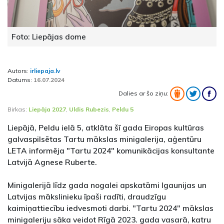
Foto: Liepājas dome
Autors:
irliepaja.lv
Datums:
16.07.2024
Dalies ar šo ziņu:
Birkas:
Liepāja 2027
,
Uldis Rubezis
,
Peldu 5
Liepājā,
Peldu ielā 5
, atklāta šī gada Eiropas kultūras
galvaspilsētas Tartu mākslas minigalerija, aģentūru
LETA informēja "Tartu 2024" komunikācijas konsultante
Latvijā Agnese Ruberte.
Minigalerijā līdz gada nogalei apskatāmi Igaunijas un
Latvijas mākslinieku īpaši radīti, draudzīgu
kaimiņattiecību iedvesmoti darbi. "Tartu 2024" mākslas
minigaleriju sāka veidot Rīgā 2023. gada vasarā, katru