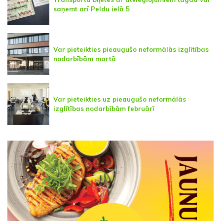
saņemt arī Peldu ielā 5
Var pieteikties pieaugušo neformālās izglītības
nodarbībām martā
Var pieteikties uz pieaugušo neformālās
izglītības nodarbībām februārī