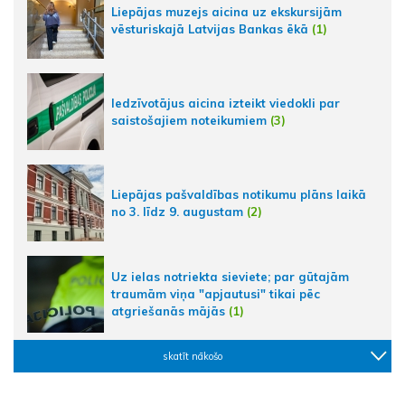
Liepājas muzejs aicina uz ekskursijām
vēsturiskajā Latvijas Bankas ēkā
(1)
Iedzīvotājus aicina izteikt viedokli par
saistošajiem noteikumiem
(3)
Liepājas pašvaldības notikumu plāns laikā
no 3. līdz 9. augustam
(2)
Uz ielas notriekta sieviete; par gūtajām
traumām viņa "apjautusi" tikai pēc
atgriešanās mājās
(1)
skatīt nākošo