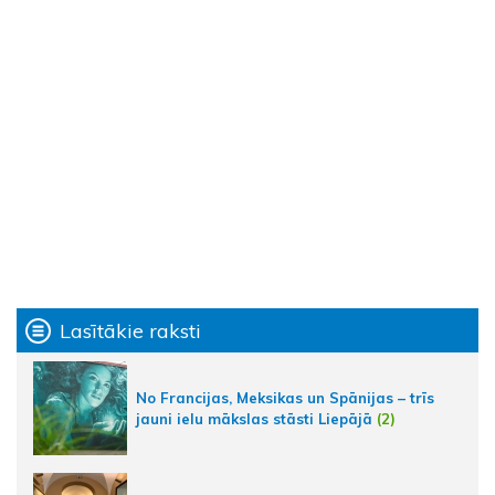
Lasītākie raksti
No Francijas, Meksikas un Spānijas – trīs
jauni ielu mākslas stāsti Liepājā
(2)