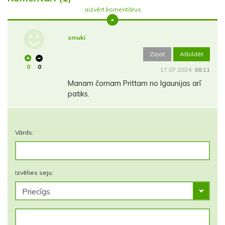
aizvērt komentārus
smuki
Ziņot
Atbildēt
0
0
17.07.2024.
08:11
Manam čomam Prittam no Igaunijas arī
patiks.
Vārds:
Izvēlies seju: