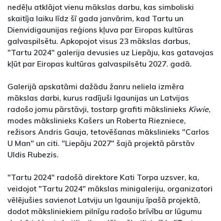
nedēļu atklājot vienu mākslas darbu, kas simboliski
skaitīja laiku līdz šī gada janvārim, kad Tartu un
Dienvidigaunijas reģions kļuva par Eiropas kultūras
galvaspilsētu. Apkopojot visus 23 mākslas darbus,
"Tartu 2024" galerija devusies uz Liepāju, kas gatavojas
kļūt par Eiropas kultūras galvaspilsētu 2027. gadā.
Galerijā apskatāmi dažādu žanru neliela izmēra
mākslas darbi, kurus radījuši Igaunijas un Latvijas
radošo jomu pārstāvji, tostarp grafiti mākslinieks
Kiwie
,
modes mākslinieks Kašers un Roberta Riezniece,
režisors Andris Gauja, tetovēšanas mākslinieks "Carlos
U Man" un citi. "Liepāju 2027" šajā projektā pārstāv
Uldis Rubezis.
"Tartu 2024" radošā direktore Kati Torpa uzsver, ka,
veidojot "Tartu 2024" mākslas minigaleriju, organizatori
vēlējušies savienot Latviju un Igauniju īpašā projektā,
dodot māksliniekiem pilnīgu radošo brīvību ar lūgumu