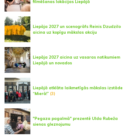
filmēšanas lokācijas Liepājā
Liepāja 2027 un scenogrāfs Reinis Dzudzilo
aicina uz kopīgu mākslas akciju
Liepāja 2027 aicina uz vasaras notikumiem
Liepājā un novados
Liepājā atklāta laikmetīgās mākslas izstāde
“Mierā!”
(3)
"Pegaza pagalmā" prezentē Ulda Rubeža
sienas gleznojumu