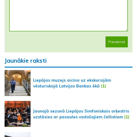
Pievienot
Jaunākie raksti
Liepājas muzejs aicina uz ekskursijām
vēsturiskajā Latvijas Bankas ēkā
(1)
Jaunajā sezonā Liepājas Simfoniskais orķestris
uzstāsies ar pasaules vadošajiem čellistiem
(1)