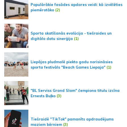
Populārākie fasādes apdares veidi: kā izvēlēties
piemērotāko
(2)
Sporta skatīšanās evolūcija - tiešraides un
digitālo datu sinerģija
(1)
Liepājas pludmalē piekto gadu norisināsies
sporta festivāls "Beach Games Liepaja"
(1)
"BL Serviss Grand Slam" čempiona titulu izcīna
Ernests Buļko
(3)
Tiešraidē "TikTok" pamanīts apdraudējums
maziem bērniem
(3)