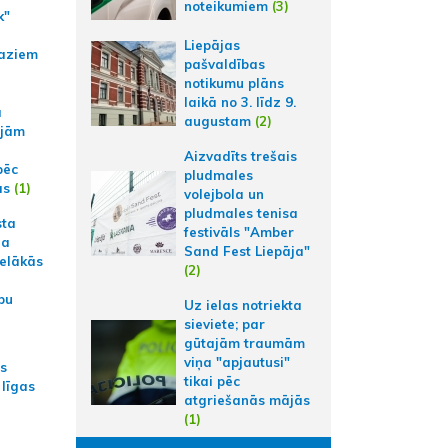
noteikumiem
(3)
k"
Liepājas
aziem
pašvaldības
notikumu plāns
laikā no 3. līdz 9.
a
augustam
(2)
ajām
Aizvadīts trešais
pēc
pludmales
ās
(1)
volejbola un
pludmales tenisa
sta
festivāls "Amber
na
Sand Fest Liepāja"
ielākās
(2)
bu
Uz ielas notriekta
sieviete; par
gūtajām traumām
viņa "apjautusi"
as
tikai pēc
 līgas
atgriešanās mājās
(1)