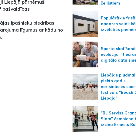
āji Liepājā pārņēmuši
čellistiem
7 pašvaldības
Populārākie fas
jas īpašnieku biedrības,
apdares veidi: kā
nvarojuma līgumus ar kādu no
izvēlēties piemēr
.
Sporta skatīšanā
evolūcija - tiešra
digitālo datu sin
Liepājas pludmal
piekto gadu
norisināsies spor
festivāls "Beach
Liepaja"
"BL Serviss Gran
Slam" čempiona t
izcīna Ernests Bu