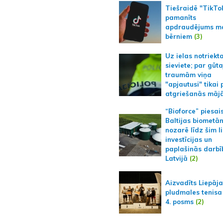
Tiešraidē "TikTo
pamanīts
apdraudējums m
bērniem
(3)
Uz ielas notriekt
sieviete; par gūt
traumām viņa
"apjautusi" tikai 
atgriešanās māj
“Bioforce” piesai
Baltijas biometā
nozarē līdz šim l
investīcijas un
paplašinās darbī
Latvijā
(2)
Aizvadīts Liepāj
pludmales tenisa
4. posms
(2)