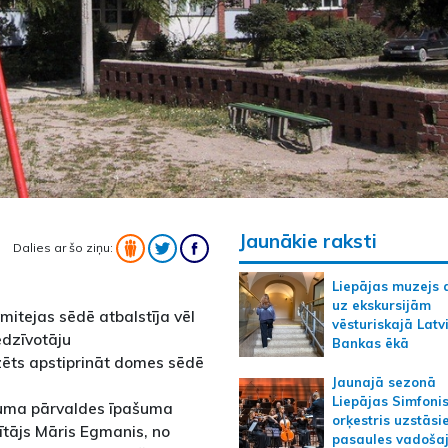
Jaunākie raksti
Dalies ar šo ziņu:
Liepājas muzejs 
uz ekskursijām
mitejas sēdē atbalstīja vēl
vēsturiskajā Latv
edzīvotāju
Bankas ēkā
ēts apstiprināt domes sēdē
Jaunajā sezonā
Liepājas Simfoni
uma pārvaldes īpašuma
orķestris uzstāsi
ītājs Māris Egmanis, no
pasaules vadoša