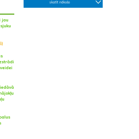
skatīt nākošo
 jau
asjuku
6)
ās
zstrādi
zveidei
piedāvā
mājokļu
ļu
balus
s