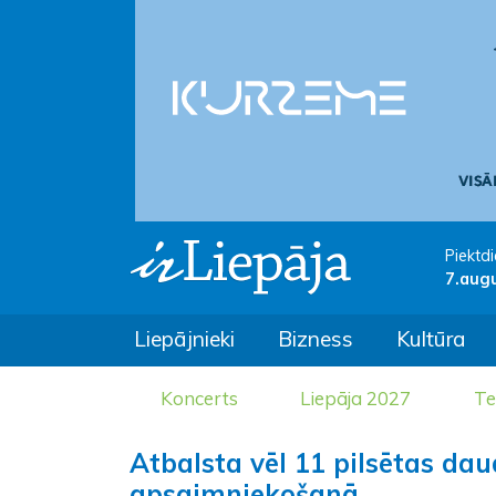
Piektdi
7.aug
Liepājnieki
Bizness
Kultūra
Koncerts
Liepāja 2027
Te
Atbalsta vēl 11 pilsētas d
apsaimniekošanā