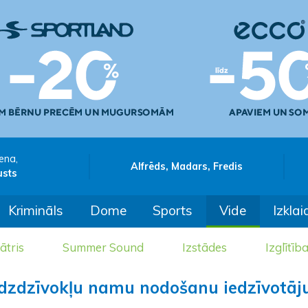
ena,
Alfrēds, Madars, Fredis
usts
Krimināls
Dome
Sports
Vide
Izklai
ātris
Summer Sound
Izstādes
Izglītīb
audzdzīvokļu namu nodošanu iedzīvotāj