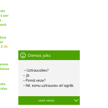
ots
ts par
a
šanā
dina
ar
 2
(8)
Dienas joks
zemas
ēšanas
– Uztraucaties?
– Jā.
– Pirmā reize?
toto
– Nē, esmu uztraucies arī agrāk.
eidos
skatīt nākošo