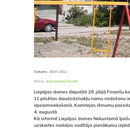
Datums:
28.07.2011
Birkas:
dzīvojamais fonds
Liepājas domes deputāti 28. jūlijā Finanšu ko
11 pilsētas daudzdzīvokļu namu nodošanu i
apsaimniekošanā. Komitejas lēmumu paredz
4. augustā.
Kā informē Liepājas domes Nekustamā īpaš
uzskaites nodaļas vadītāja pienākumu izpild