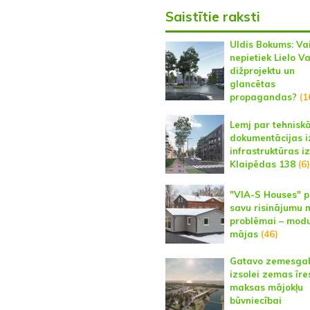
Saistītie raksti
Uldis Bokums: Vai
nepietiek Lielo V
dižprojektu un
glancētas
propagandas?
(1
Lemj par tehnisk
dokumentācijas i
infrastruktūras i
Klaipēdas 138
(6)
"VIA-S Houses" 
savu risinājumu 
problēmai – modu
mājas
(46)
Gatavo zemesga
izsolei zemas īre
maksas mājokļu
būvniecībai