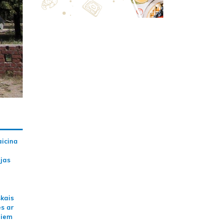
aicina
ijas
skais
es ar
jiem