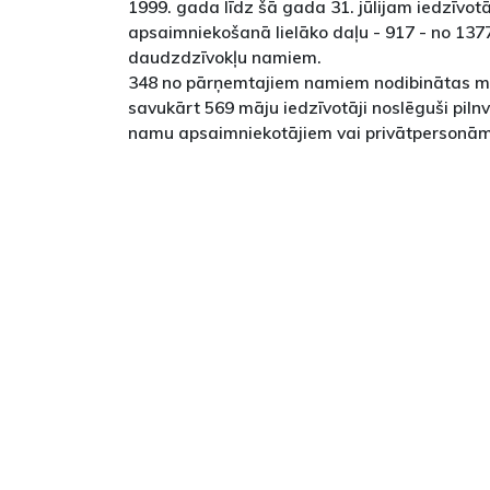
1999. gada līdz šā gada 31. jūlijam iedzīvot
apsaimniekošanā lielāko daļu - 917 - no 137
daudzdzīvokļu namiem.
348 no pārņemtajiem namiem nodibinātas mā
savukārt 569 māju iedzīvotāji noslēguši pil
namu apsaimniekotājiem vai privātpersonām