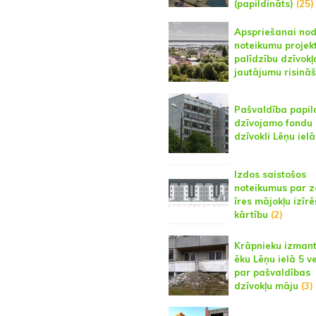
(papildināts)
(25)
Apspriešanai nod
noteikumu projek
palīdzību dzīvokļ
jautājumu risinā
Pašvaldība papil
dzīvojamo fondu 
dzīvokli Lēņu ielā
Izdos saistošos
noteikumus par 
īres mājokļu izīr
kārtību
(2)
Krāpnieku izman
ēku Lēņu ielā 5 v
par pašvaldības
dzīvokļu māju
(3)