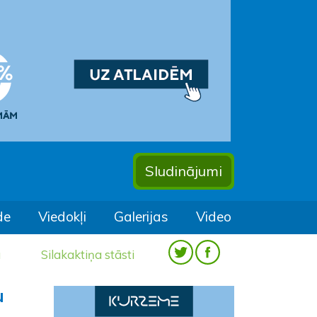
Sludinājumi
de
Viedokļi
Galerijas
Video
a
Silakaktiņa stāsti
u