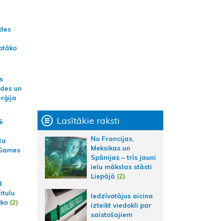
ādes
otāko
s
ides un
erģija
Lasītākie raksti
ē
No Francijas,
ta
Meksikas un
 Games
Spānijas – trīs jauni
ielu mākslas stāsti
Liepājā
(2)
d
itulu
Iedzīvotājus aicina
ļko
(2)
izteikt viedokli par
saistošajiem