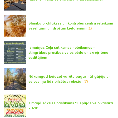
Slimību profilakses un kontroles centra ieteikumi
veselīgām un drošām Lieldienām
(1)
Izmaiņas Ceļu satiksmes noteikumos –
stingrākas prasības velosipēdu un skrejriteņu
vadītājiem
Nākamgad beidzot varētu pagarināt gājēju un
veloceliņu līdz pilsētas robežai
(7)
1.maijā sāksies pasākums "Liepājas velo vasara
2020"