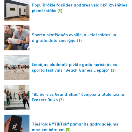
Populārākie fasādes apdares veidi: kā izvēlēties
piemērotāko
(3)
Sporta skatīšanās evolūcija - tiešraides un
digitālo datu sinerģija
(1)
Liepājas pludmalē piekto gadu norisināsies
sporta festivāls "Beach Games Liepaja"
(1)
"BL Serviss Grand Slam" čempiona titulu izcīna
Ernests Buļko
(3)
Tiešraidē "TikTok" pamanīts apdraudējums
maziem bērniem
(3)