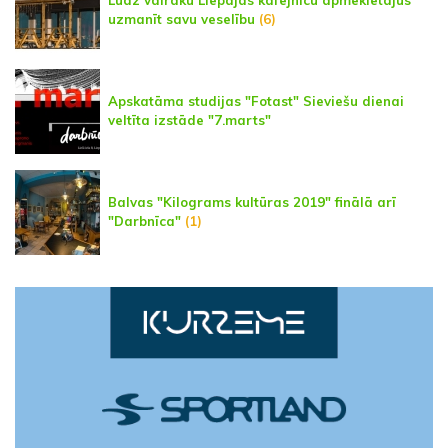
Lūdz vairāku Liepājas kafejnīcu apmeklētājus
uzmanīt savu veselību
(6)
Apskatāma studijas "Fotast" Sieviešu dienai
veltīta izstāde "7.marts"
Balvas "Kilograms kultūras 2019" finālā arī
"Darbnīca"
(1)