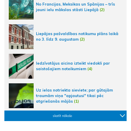
No Francijas, Meksikas un Spānijas – trīs
jauni ielu mākslas stāsti Liepājā
(2)
Liepājas pašvaldības notikumu plāns laikā
no 3. līdz 9. augustam
(2)
Iedzīvotājus aicina izteikt viedokli par
saistošajiem noteikumiem
(4)
Uz ielas notriekta sieviete; par gūtajām
traumām viņa "apjautusi" tikai pēc
atgriešanās mājās
(1)
skatīt nākošo