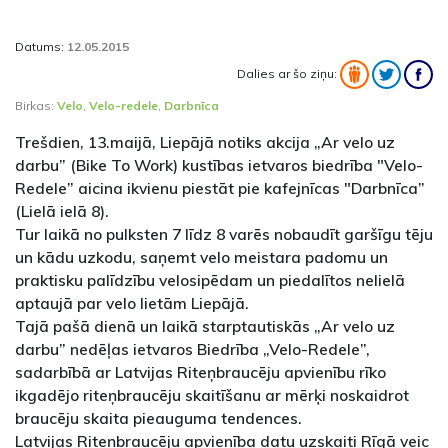
Datums:
12.05.2015
Dalies ar šo ziņu:
Birkas:
Velo
,
Velo-redele
,
Darbnīca
Trešdien, 13.maijā, Liepājā notiks akcija „Ar velo uz
darbu” (Bike To Work) kustības ietvaros biedrība "Velo-
Redele” aicina ikvienu piestāt pie kafejnīcas "Darbnīca”
(Lielā ielā 8).
Tur laikā no pulksten 7 līdz 8 varēs nobaudīt garšīgu tēju
un kādu uzkodu, saņemt velo meistara padomu un
praktisku palīdzību velosipēdam un piedalītos nelielā
aptaujā par velo lietām Liepājā.
Tajā pašā dienā un laikā starptautiskās „Ar velo uz
darbu” nedēļas ietvaros Biedrība „Velo-Redele”,
sadarbībā ar Latvijas Riteņbraucēju apvienību rīko
ikgadējo riteņbraucēju skaitīšanu ar mērķi noskaidrot
braucēju skaita pieauguma tendences.
Latvijas Riteņbraucēju apvienība datu uzskaiti Rīgā veic