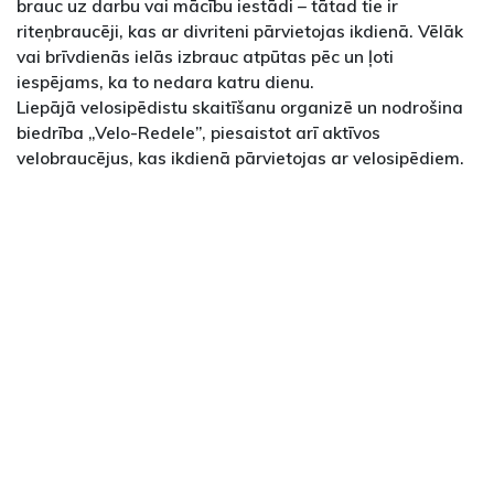
brauc uz darbu vai mācību iestādi – tātad tie ir
riteņbraucēji, kas ar divriteni pārvietojas ikdienā. Vēlāk
vai brīvdienās ielās izbrauc atpūtas pēc un ļoti
iespējams, ka to nedara katru dienu.
Liepājā velosipēdistu skaitīšanu organizē un nodrošina
biedrība „Velo-Redele”, piesaistot arī aktīvos
velobraucējus, kas ikdienā pārvietojas ar velosipēdiem.