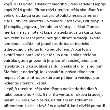
kopš 2008.gada, savukārt biedrība „Velo-redele” Liepājā
kopš 2014.gada. Pirmo reizi riteņbraucēju skaitīšanā ar
velo draudzīgu organizāciju atbalstu iesaistīsies arī
citas Latvijas pilsētas – Valmiera, Rēzekne, Daugavpils,
Jēkabpils, Jelgava, Jūrmala un Ventspils. Skaitīšanas
mērķis ir nevis noteikt kopējo riteņbraucēju skaitu, kas
nav tehniski iespējams, bet gan fiksēt braucēju skaita
izmaiņas, salīdzinot jaunākos datus ar iepriekš
attiecīgajā vietā un laikā iegūtajiem. Atkārtotas
skaitīšanas noteiktās vietās un datu salīdzināšana
vairāku gadu griezumā ļauj izdarīt secinājumus par
riteņbraucēju kā satiksmes dalībnieku skaita izmaiņām.
Šie fakti ir noderīgi, lai konsultētu pašvaldības par
nepieciešamo infrastruktūru un pētījumu veicējus par
ikdienas riteņbraukšanu.
Liepājā riteņbraucēju skaitīšana notiks darba dienā
laikā posmā no 7 līdz 8 no rīta vietās ar aktīvu braucēju
plūsmu – ielās, velojoslās, uz tiltiem un satiksmes
pārvadiem. Laiks ir izvēlēts apzināti, kad cilvēki pamatā