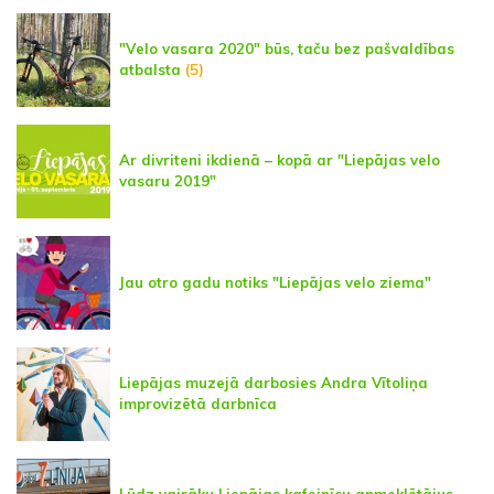
"Velo vasara 2020" būs, taču bez pašvaldības
atbalsta
(5)
Ar divriteni ikdienā – kopā ar "Liepājas velo
vasaru 2019"
Jau otro gadu notiks "Liepājas velo ziema"
Liepājas muzejā darbosies Andra Vītoliņa
improvizētā darbnīca