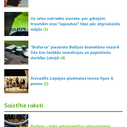
Uz ielas notriekta sieviete; par gūtajām
traumām viņa "apjautusi" tikai pēc atgriešanās
mājās
(1)
“Bioforce” piesaista Baltijas biometāna nozarē
līdz šim lielākās investīcijas un paplašinās
darbību Latvijā
(4)
Aizvadīts Liepājas pludmales tenisa līgas 4.
posms
(2)
Saistītie raksti
Rudens – laiks veloinventāra atjaunošanai