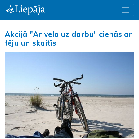
Akcijā "Ar velo uz darbu” cienās ar
tēju un skaitīs