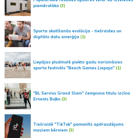
piemērotāko
(3)
Sporta skatīšanās evolūcija - tiešraides un
digitālo datu sinerģija
(1)
Liepājas pludmalē piekto gadu norisināsies
sporta festivāls "Beach Games Liepaja"
(1)
"BL Serviss Grand Slam" čempiona titulu izcīna
Ernests Buļko
(3)
Tiešraidē "TikTok" pamanīts apdraudējums
maziem bērniem
(3)