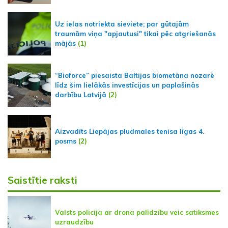
Uz ielas notriekta sieviete; par gūtajām
traumām viņa "apjautusi" tikai pēc atgriešanās
mājās
(1)
“Bioforce” piesaista Baltijas biometāna nozarē
līdz šim lielākās investīcijas un paplašinās
darbību Latvijā
(2)
Aizvadīts Liepājas pludmales tenisa līgas 4.
posms
(2)
Saistītie raksti
Valsts policija ar drona palīdzību veic satiksmes
uzraudzību