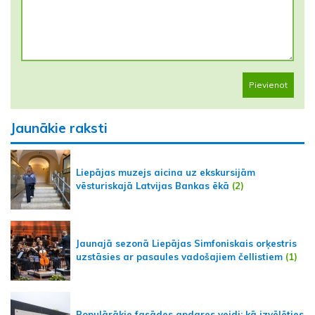
Pievienot
Jaunākie raksti
Liepājas muzejs aicina uz ekskursijām
vēsturiskajā Latvijas Bankas ēkā
(2)
Jaunajā sezonā Liepājas Simfoniskais orķestris
uzstāsies ar pasaules vadošajiem čellistiem
(1)
Populārākie fasādes apdares veidi: kā izvēlēties