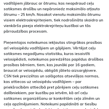
vadītājiem jābrauc ar ātrumu, kas neapdraud ceļu
satiksmes drošību un nepārsniedz maksimālo atļauto
ātrumu – 25 km/h. Nosakot vienotu maksimālo ātrumu
visiem elektroskrejriteņiem, tiek nodrošināta skaidra un
vienkārša pieeja elektrokrejriteņu kustībai un tās
pārraudzības procesam.
Pieņemtajos noteikumos iekļautas stingrākas prasības
arī velosipēdu vadītājiem un gājējiem. Vērtējot ceļu
satiksmes negadījumu statistiku, kuros iesaistīti
velosipēdisti, noteikumos paredzētas papildus drošības
prasības bērniem, tiem, kas jaunāki par 16 gadiem,
braucot ar velosipēdu, obligāti jālieto aizsargķivere.
CSN tiek precizētas un salāgotas atsevišķas normas,
kas attiecas uz velosipēdu vadītājiem – par
priekšrocībām attiecībā pret pārējiem ceļu satiksmes
dalībniekiem, par kustību pa ietvēm, kā arī ceļu
satiksmes organizēšanu ar konkrētām ceļa zīmēm un
ceļa apzīmējumiem. Noteikumi papildināti ar tiesību