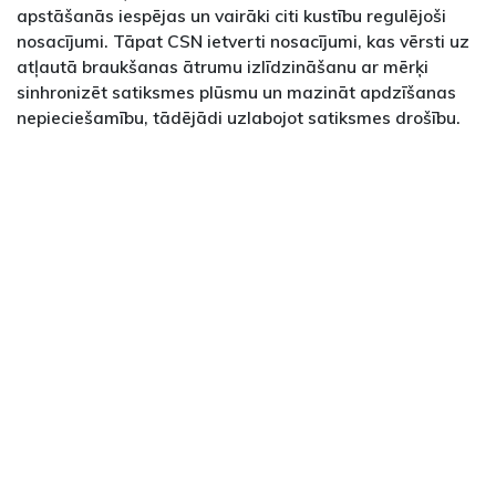
apstāšanās iespējas un vairāki citi kustību regulējoši
nosacījumi. Tāpat CSN ietverti nosacījumi, kas vērsti uz
atļautā braukšanas ātrumu izlīdzināšanu ar mērķi
sinhronizēt satiksmes plūsmu un mazināt apdzīšanas
nepieciešamību, tādējādi uzlabojot satiksmes drošību.