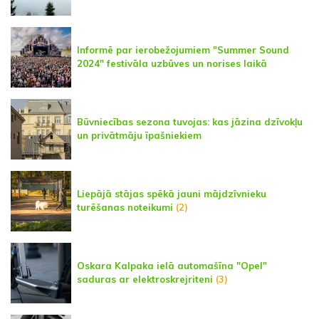
Informē par ierobežojumiem "Summer Sound
2024" festivāla uzbūves un norises laikā
Būvniecības sezona tuvojas: kas jāzina dzīvokļu
un privātmāju īpašniekiem
Liepājā stājas spēkā jauni mājdzīvnieku
turēšanas noteikumi
(2)
Oskara Kalpaka ielā automašīna "Opel"
saduras ar elektroskrejriteni
(3)