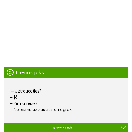
Dienas joks
– Uztraucaties?
– Jā.
– Pirmā reize?
– Nē, esmu uztraucies arī agrāk.
skatīt nākošo