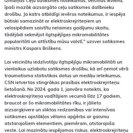
izmaiņas Ceļu satiksmes noteikumos, veicinās ikviena,
īpaši mazāk aizsargāto ceļu satiksmes dalībnieku
drošību. Ja katrs atbildīgi ievēros noteikumus, ir iespēja
būtiski samazināt ar elektroskrejriteņiem un
velosipēdiem saistītu nelaimes gadījumu skaitu,
tādējādi sekmējot ilgtspējīgas mikromobilitātes
popularitāti un attīstību mūsu valstī," uzsver satiksmes
ministrs Kaspars Briškens.
Lai veicinātu iedzīvotāju ilgtspējīgu mikromobilitāti un
vienlaikus uzlabotu satiksmes drošību, kā arī ņemot vērā
traumatisma statistikas datus un mediķu ieteikumus,
CSN ietvertas stingrākas prasības elektroskrejriteņu
lietošanā. No 2024. gada 1. janvāra noteikts, ka
elektroskrejriteņa vadītājiem vecumā līdz 17 gadiem,
braucot ar šo mikromobilitātes rīku, ir jālieto
aizsargķivere un sliktas redzamības vai intensīvas
satiksmes apstākļos vēlams apģērbs ar gaismu
atstarojošiem elementiem, piemēram, atstarojoša
veste. Lai mazinātu iespējamos riskus, elektroskrejriteņu