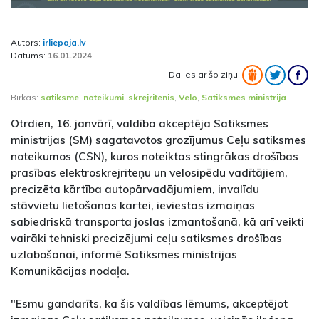
Autors:
irliepaja.lv
Datums:
16.01.2024
Dalies ar šo ziņu:
Birkas:
satiksme
,
noteikumi
,
skrejritenis
,
Velo
,
Satiksmes ministrija
Otrdien, 16. janvārī, valdība akceptēja Satiksmes
ministrijas (SM) sagatavotos grozījumus Ceļu satiksmes
noteikumos (CSN), kuros noteiktas stingrākas drošības
prasības elektroskrejriteņu un velosipēdu vadītājiem,
precizēta kārtība autopārvadājumiem, invalīdu
stāvvietu lietošanas kartei, ieviestas izmaiņas
sabiedriskā transporta joslas izmantošanā, kā arī veikti
vairāki tehniski precizējumi ceļu satiksmes drošības
uzlabošanai, informē Satiksmes ministrijas
Komunikācijas nodaļa.
"Esmu gandarīts, ka šis valdības lēmums, akceptējot