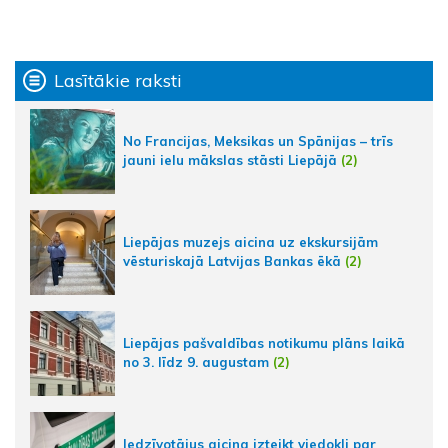
Lasītākie raksti
No Francijas, Meksikas un Spānijas – trīs
jauni ielu mākslas stāsti Liepājā
(2)
Liepājas muzejs aicina uz ekskursijām
vēsturiskajā Latvijas Bankas ēkā
(2)
Liepājas pašvaldības notikumu plāns laikā
no 3. līdz 9. augustam
(2)
Iedzīvotājus aicina izteikt viedokli par