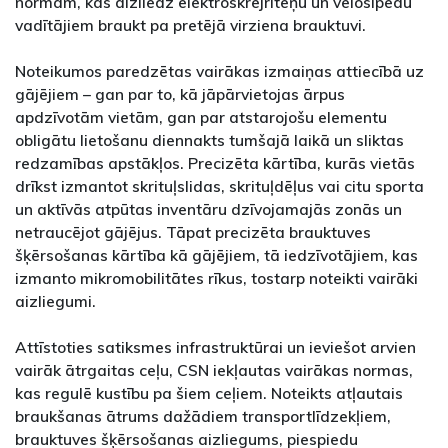
normām, kas aizliedz elektroskrejriteņu un velosipēdu
vadītājiem braukt pa pretējā virziena brauktuvi.
Noteikumos paredzētas vairākas izmaiņas attiecībā uz
gājējiem – gan par to, kā jāpārvietojas ārpus
apdzīvotām vietām, gan par atstarojošu elementu
obligātu lietošanu diennakts tumšajā laikā un sliktas
redzamības apstākļos. Precizēta kārtība, kurās vietās
drīkst izmantot skrituļslidas, skrituļdēļus vai citu sporta
un aktīvās atpūtas inventāru dzīvojamajās zonās un
netraucējot gājējus. Tāpat precizēta brauktuves
šķērsošanas kārtība kā gājējiem, tā iedzīvotājiem, kas
izmanto mikromobilitātes rīkus, tostarp noteikti vairāki
aizliegumi.
Attīstoties satiksmes infrastruktūrai un ieviešot arvien
vairāk ātrgaitas ceļu, CSN iekļautas vairākas normas,
kas regulē kustību pa šiem ceļiem. Noteikts atļautais
braukšanas ātrums dažādiem transportlīdzekļiem,
brauktuves šķērsošanas aizliegums, piespiedu