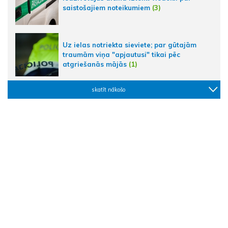
saistošajiem noteikumiem
(3)
Uz ielas notriekta sieviete; par gūtajām
traumām viņa "apjautusi" tikai pēc
atgriešanās mājās
(1)
skatīt nākošo