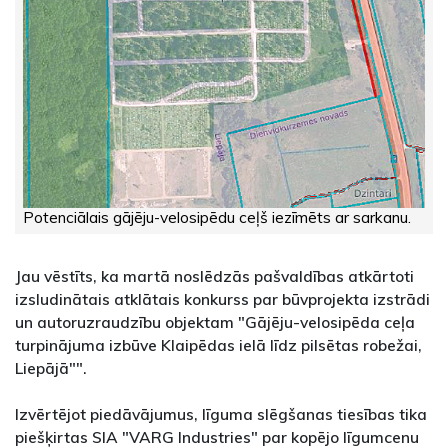
Potenciālais gājēju-velosipēdu ceļš iezīmēts ar sarkanu.
Jau vēstīts, ka martā noslēdzās pašvaldības atkārtoti
izsludinātais atklātais konkurss par būvprojekta izstrādi
un autoruzraudzību objektam "Gājēju-velosipēda ceļa
turpinājuma izbūve Klaipēdas ielā līdz pilsētas robežai,
Liepājā"".
Izvērtējot piedāvājumus, līguma slēgšanas tiesības tika
piešķirtas SIA "VARG Industries" par kopējo līgumcenu