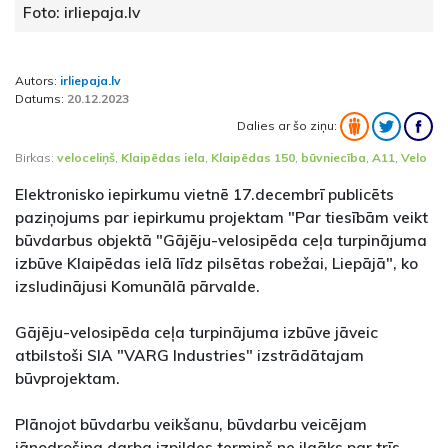
Foto: irliepaja.lv
Autors:
irliepaja.lv
Datums:
20.12.2023
Dalies ar šo ziņu:
Birkas:
veloceliņš
,
Klaipēdas iela
,
Klaipēdas 150
,
būvniecība
,
A11
,
Velo
Elektronisko iepirkumu vietnē 17.decembrī publicēts
paziņojums par iepirkumu projektam "Par tiesībām veikt
būvdarbus objektā "Gājēju-velosipēda ceļa turpinājuma
izbūve Klaipēdas ielā līdz pilsētas robežai, Liepājā", ko
izsludinājusi Komunālā pārvalde.
Gājēju-velosipēda ceļa turpinājuma izbūve jāveic
atbilstoši SIA "VARG Industries" izstrādātajam
būvprojektam.
Plānojot būvdarbu veikšanu, būvdarbu veicējam
jānodrošina darba izpildes termiņš ne ilgāks par trīs