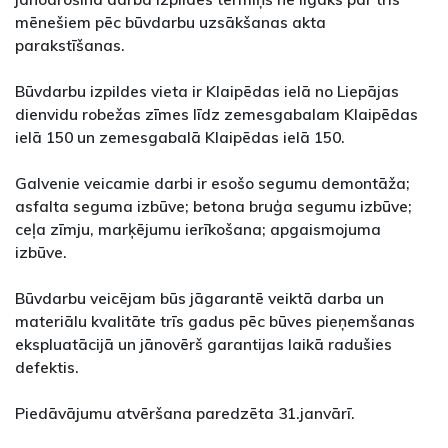
mēnešiem pēc būvdarbu uzsākšanas akta
parakstīšanas.
Būvdarbu izpildes vieta ir Klaipēdas ielā no Liepājas
dienvidu robežas zīmes līdz zemesgabalam Klaipēdas
ielā 150 un zemesgabalā Klaipēdas ielā 150.
Galvenie veicamie darbi ir esošo segumu demontāža;
asfalta seguma izbūve; betona bruģa segumu izbūve;
ceļa zīmju, marķējumu ierīkošana; apgaismojuma
izbūve.
Būvdarbu veicējam būs jāgarantē veiktā darba un
materiālu kvalitāte trīs gadus pēc būves pieņemšanas
ekspluatācijā un jānovērš garantijas laikā radušies
defektis.
Piedāvājumu atvēršana paredzēta 31.janvārī.