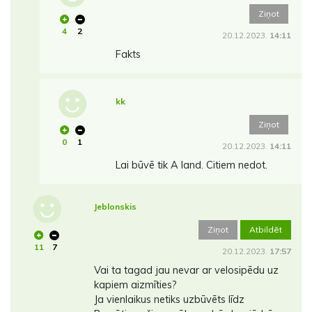
Ziņot
4
2
20.12.2023.
14:11
Fakts
kk
Ziņot
0
1
20.12.2023.
14:11
Lai būvē tik A land. Citiem nedot.
Jeblonskis
Ziņot
Atbildēt
11
7
20.12.2023.
17:57
Vai ta tagad jau nevar ar velosipēdu uz
kapiem aizmīties?
Ja vienlaikus netiks uzbūvēts līdz