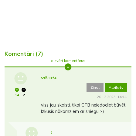
Komentāri (7)
aizvērt komentārus
celtnieks
Ziņot
Atbildēt
14
2
20.12.2023.
14:11
viss jau skaisti, tikai CTB neiedodiet būvēt.
Izkusīs nākamziem ar sniegu :-)
:)