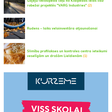
Gājēju-velosipēda ceļu no Klaipēdas ielas līdz
robežai projektēs "VARG Industries"
(2)
Rudens – laiks veloinventāra atjaunošanai
Slimību profilakses un kontroles centra ieteikumi
veselīgām un drošām Lieldienām
(1)