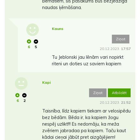
Bernātiem, šis pasākums būs bezjēdzīga
naudas ķērnāšana.
Kauns
Ziņot
6
5
20.12.2023.
17:57
Tu Jeblonski jau lēnām vari nopirkt
riteni un doties uz saviem kapiem
Kapi
Ziņot
Atbildēt
6
2
20.12.2023.
21:52
Taisnība, līdz kapiem tiekam ar velosipēdu
bez bēdām. Bēda ir, ka kapiem žogu
nespēj uzlikt!!! Es nedomāju, ka meža
zvēriem jabradaa pa kapiem. Taču kaut
kādai cieņai jābūt pret aizgājējiem!