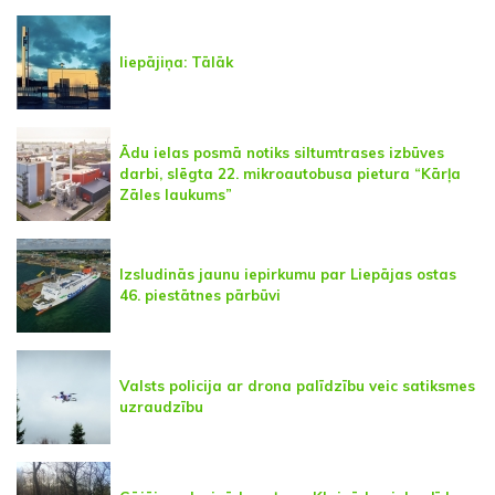
liepājiņa: Tālāk
Ādu ielas posmā notiks siltumtrases izbūves
darbi, slēgta 22. mikroautobusa pietura “Kārļa
Zāles laukums”
Izsludinās jaunu iepirkumu par Liepājas ostas
46. piestātnes pārbūvi
Valsts policija ar drona palīdzību veic satiksmes
uzraudzību