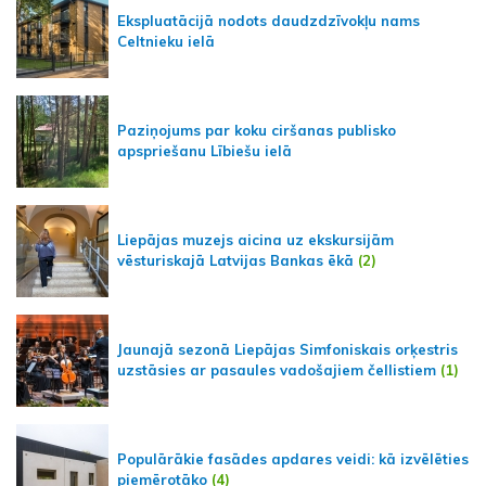
Ekspluatācijā nodots daudzdzīvokļu nams
Celtnieku ielā
Paziņojums par koku ciršanas publisko
apspriešanu Lībiešu ielā
Liepājas muzejs aicina uz ekskursijām
vēsturiskajā Latvijas Bankas ēkā
(2)
Jaunajā sezonā Liepājas Simfoniskais orķestris
uzstāsies ar pasaules vadošajiem čellistiem
(1)
Populārākie fasādes apdares veidi: kā izvēlēties
piemērotāko
(4)