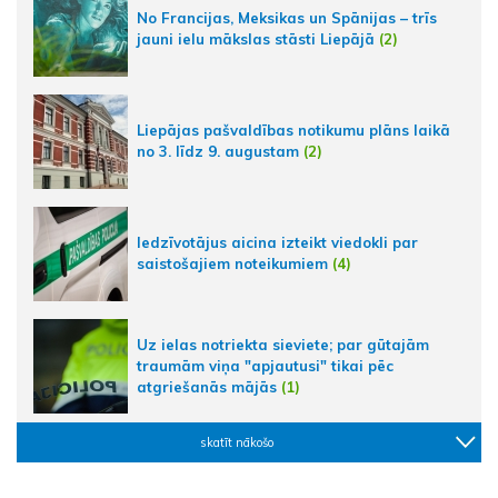
No Francijas, Meksikas un Spānijas – trīs
jauni ielu mākslas stāsti Liepājā
(2)
Liepājas pašvaldības notikumu plāns laikā
no 3. līdz 9. augustam
(2)
Iedzīvotājus aicina izteikt viedokli par
saistošajiem noteikumiem
(4)
Uz ielas notriekta sieviete; par gūtajām
traumām viņa "apjautusi" tikai pēc
atgriešanās mājās
(1)
skatīt nākošo