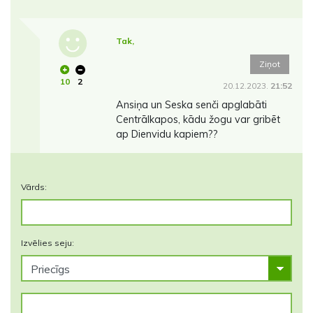
Tak,
Ziņot
10
2
20.12.2023.
21:52
Ansiņa un Seska senči apglabāti
Centrālkapos, kādu žogu var gribēt
ap Dienvidu kapiem??
Vārds:
Izvēlies seju: