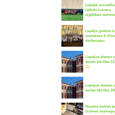
Liepājā aizvadīts
futbola treneru
izglītības seminā
Liepāja godina La
Jaunatnes X Oli
dalībniekus
Liepājas domes 
darba kārtība 22
(1)
Liepājas domes 
darba kārtība 18. 
Naudas balvas p
izciliem sasnieg