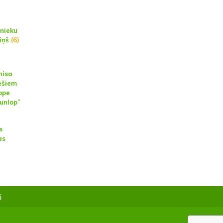
tnieku
iņš
(6)
nisa
ešiem
ope
unlop”
s
as
i