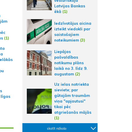
vēsturiskajā
Latvijas Bankas
ēkā
(1)
a
ajām
Iedzīvotājus aicina
izteikt viedokli par
pēc
saistošajiem
ās
(1)
noteikumiem
(3)
sta
Liepājas
na
pašvaldības
ielākās
notikumu plāns
laikā no 3. līdz 9.
bu
augustam
(2)
Uz ielas notriekta
sieviete; par
as
gūtajām traumām
 līgas
viņa "apjautusi"
tikai pēc
atgriešanās mājās
(1)
skatīt nākošo