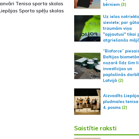
anvāri Tenisa sporta skolas
bērniem
(3)
Liepājas Sporta spēļu skolas
Uz ielas notriekt
sieviete; par gūt
traumām viņa
"apjautusi" tikai 
atgriešanās māj
“Bioforce” piesai
Baltijas biometā
nozarē līdz šim l
investīcijas un
paplašinās darbī
Latvijā
(2)
Aizvadīts Liepāj
pludmales tenisa
4. posms
(2)
Saistītie raksti