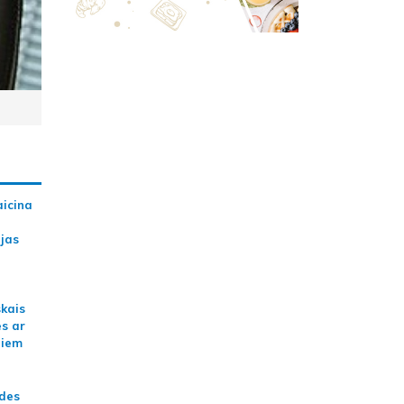
aicina
ijas
skais
es ar
jiem
ādes