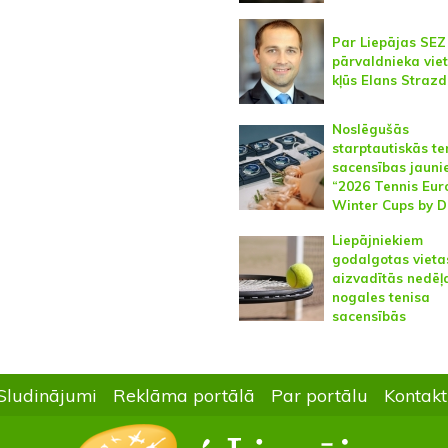
Par Liepājas SEZ
pārvaldnieka vie
kļūs Elans Strazd
Noslēgušās
starptautiskās te
sacensības jauni
“2026 Tennis Eur
Winter Cups by D
Liepājniekiem
godalgotas vieta
aizvadītās nedēļ
nogales tenisa
sacensībās
Sludinājumi
Reklāma portālā
Par portālu
Kontakt