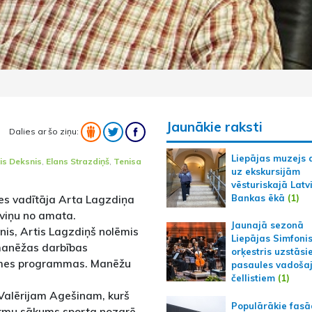
Jaunākie raksti
Dalies ar šo ziņu:
Liepājas muzejs 
is Deksnis
,
Elans Strazdiņš
,
Tenisa
uz ekskursijām
vēsturiskajā Latv
Bankas ēkā
(1)
s vadītāja Arta Lagzdiņa
viņu no amata.
Jaunajā sezonā
is, Artis Lagzdiņš nolēmis
Liepājas Simfoni
manēžas darbības
orķestris uzstāsi
gsmes programmas. Manēžu
pasaules vadoša
čellistiem
(1)
Valērijam Agešinam, kurš
Populārākie fas
formu sākums sporta nozarē,