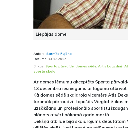
Liepājas dome
Autors:
Sarmīte Pujēna
Datums:
14.12.2017
Birkas:
Sporta pārvalde
,
domes sēde
,
Artis Lagzdiņš
,
At
sporta skola
Ar domes lēmumu akceptēts Sporta pārvalde
13.decembra iesniegums ar lūgumu atbrīvot 
Kā domes sēdē skaidroja vicemērs Atis Deksn
turpmāk pārraudzīt topošās Vieglatlētikas 
uzsākšanu un profesionālo sportistu izau
plānots atvērt nākamā gada martā.
Dekšņa atbilde bija skaidrojums deputātam 
vēlējās zināt, "vai Lagzdiņa atlūgums ir re