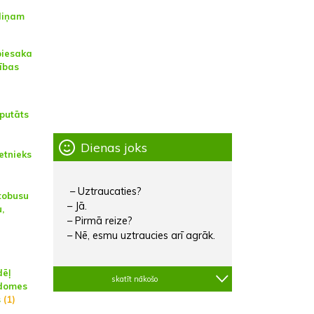
diņam
piesaka
ības
putāts
Dienas joks
etnieks
– Uztraucaties?
tobusu
– Jā.
,
– Pirmā reize?
– Nē, esmu uztraucies arī agrāk.
dēļ
skatīt nākošo
 domes
s
(1)