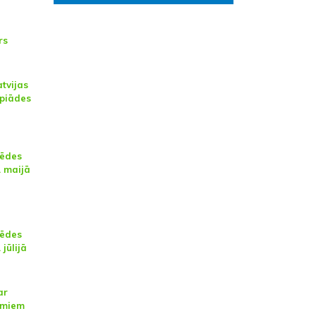
rs
tvijas
mpiādes
sēdes
. maijā
sēdes
jūlijā
ar
umiem