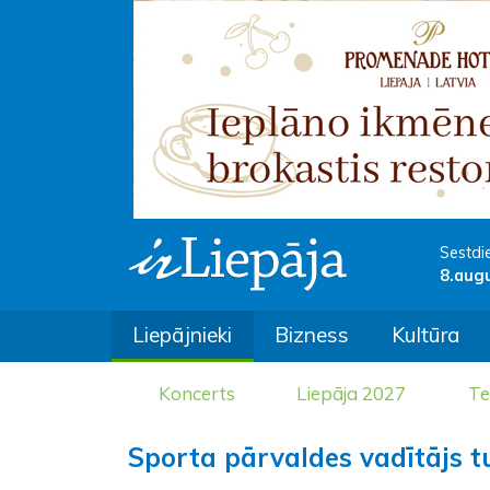
Sestdi
8.aug
Liepājnieki
Bizness
Kultūra
Koncerts
Liepāja 2027
Te
Sporta pārvaldes vadītājs 