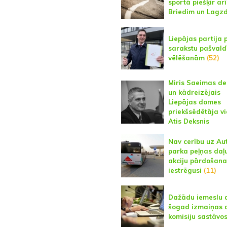
sportā piešķir arī
Briedim un Lagz
Liepājas partija 
sarakstu pašvald
vēlēšanām
(52)
Miris Saeimas de
un kādreizējais
Liepājas domes
priekšsēdētāja vi
Atis Deksnis
Nav cerību uz Au
parka peļņas daļu
akciju pārdošana
iestrēgusi
(11)
Dažādu iemeslu 
šogad izmaiņas
komisiju sastāvo