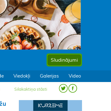
Sludinājumi
de
Viedokļi
Galerijas
Video
a
Silakaktiņa stāsti
ēžu