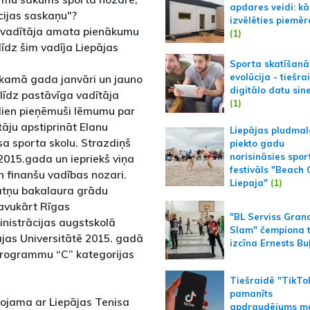
apdares veidi: kā
īcijas saskaņu"?
izvēlēties piemēr
" vadītāja amata pienākumu
(1)
 līdz šim vadīja Liepājas
Sporta skatīšanā
evolūcija - tiešra
ākamā gada janvāri un jauno
digitālo datu sin
līdz pastāvīga vadītāja
(1)
dien pieņēmuši lēmumu par
āju apstiprināt Elanu
Liepājas pludmal
isa sporta skolu. Strazdiņš
piekto gadu
norisināsies spor
2015.gada un iepriekš viņa
festivāls "Beach
n finanšu vadības nozari.
Liepaja"
(1)
nātņu bakalaura grādu
savukārt Rīgas
"BL Serviss Gran
nistrācijas augstskolā
Slam" čempiona t
ājas Universitātē 2015. gadā
izcīna Ernests Bu
 programmu “C” kategorijas
Tiešraidē "TikTo
pamanīts
ojama ar Liepājas Tenisa
apdraudējums m