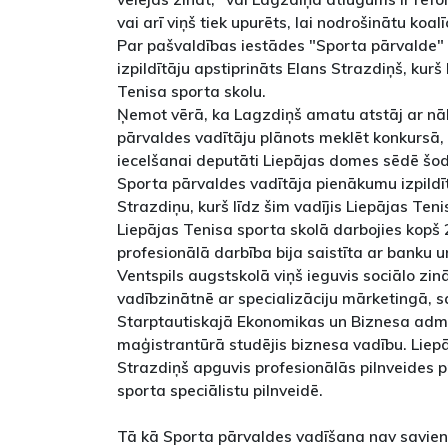
vai arī viņš tiek upurēts, lai nodrošinātu koal
Par pašvaldības iestādes "Sporta pārvalde
izpildītāju apstiprināts Elans Strazdiņš, kurš
Tenisa sporta skolu.
Ņemot vērā, ka Lagzdiņš amatu atstāj ar n
pārvaldes vadītāju plānots meklēt konkursā, 
iecelšanai deputāti Liepājas domes sēdē šo
Sporta pārvaldes vadītāja pienākumu izpildīt
Strazdiņu, kurš līdz šim vadījis Liepājas Ten
Liepājas Tenisa sporta skolā darbojies kopš 
profesionālā darbība bija saistīta ar banku u
Ventspils augstskolā viņš ieguvis sociālo zi
vadībzinātnē ar specializāciju mārketingā, 
Starptautiskajā Ekonomikas un Biznesa admi
maģistrantūrā studējis biznesa vadību. Liep
Strazdiņš apguvis profesionālās pilnveides
sporta speciālistu pilnveidē.
Tā kā Sporta pārvaldes vadīšana nav savien