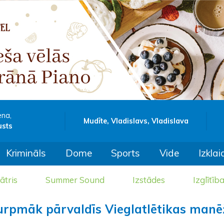
ena,
Mudīte, Vladislavs, Vladislava
usts
Krimināls
Dome
Sports
Vide
Izklai
ātris
Summer Sound
Izstādes
Izglītīb
turpmāk pārvaldīs Vieglatlētikas man