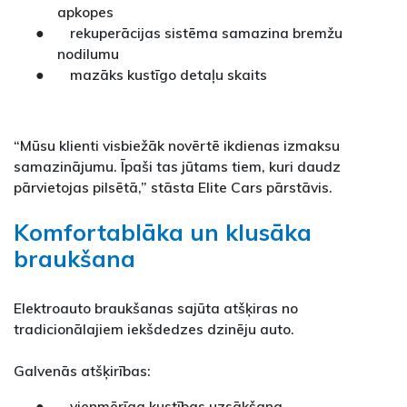
apkopes
● rekuperācijas sistēma samazina bremžu
nodilumu
● mazāks kustīgo detaļu skaits
“Mūsu klienti visbiežāk novērtē ikdienas izmaksu
samazinājumu. Īpaši tas jūtams tiem, kuri daudz
pārvietojas pilsētā,” stāsta Elite Cars pārstāvis.
Komfortablāka un klusāka
braukšana
Elektroauto braukšanas sajūta atšķiras no
tradicionālajiem iekšdedzes dzinēju auto.
Galvenās atšķirības:
● vienmērīga kustības uzsākšana