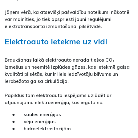
Jāņem vērā, ka atsevišķi pašvaldību noteikumi nākotnē
var mainīties, jo tiek apspriesti jauni regulējumi
elektrotransporta izmantošanai pilsētvidē.
Elektroauto ietekme uz vidi
Braukšanas laikā elektroauto nerada tiešos CO₂
izmešus un neemitē izplūdes gāzes, kas ietekmē gaisa
kvalitāti pilsētās, kur ir liels iedzīvotāju blīvums un
ierobežota gaisa cirkulācija.
Papildus tam elektroauto iespējams uzlādēt ar
atjaunojamu elektroenerģiju, kas iegūta no:
● saules enerģijas
● vēja enerģijas
● hidroelektrostacijām