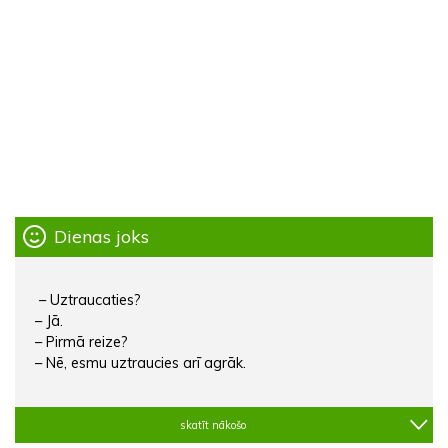
Dienas joks
– Uztraucaties?
– Jā.
– Pirmā reize?
– Nē, esmu uztraucies arī agrāk.
skatīt nākošo