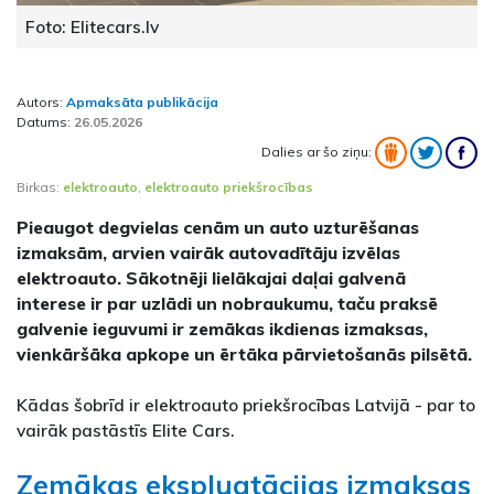
Foto: Elitecars.lv
Autors:
Apmaksāta publikācija
Datums:
26.05.2026
Dalies ar šo ziņu:
Birkas:
elektroauto
,
elektroauto priekšrocības
Pieaugot degvielas cenām un auto uzturēšanas
izmaksām, arvien vairāk autovadītāju izvēlas
elektroauto. Sākotnēji lielākajai daļai galvenā
interese ir par uzlādi un nobraukumu, taču praksē
galvenie ieguvumi ir zemākas ikdienas izmaksas,
vienkāršāka apkope un ērtāka pārvietošanās pilsētā.
Kādas šobrīd ir elektroauto priekšrocības Latvijā - par to
vairāk pastāstīs Elite Cars.
Zemākas ekspluatācijas izmaksas