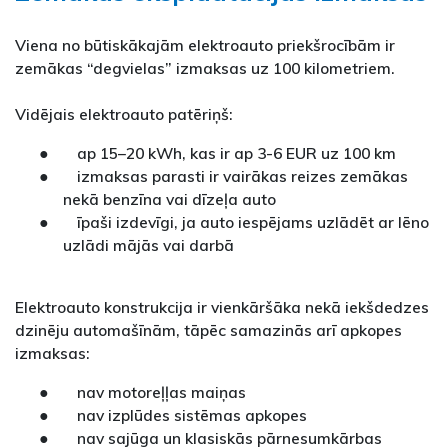
Viena no būtiskākajām elektroauto priekšrocībām ir
zemākas “degvielas” izmaksas uz 100 kilometriem.
Vidējais elektroauto patēriņš:
● ap 15–20 kWh, kas ir ap 3-6 EUR uz 100 km
● izmaksas parasti ir vairākas reizes zemākas
nekā benzīna vai dīzeļa auto
● īpaši izdevīgi, ja auto iespējams uzlādēt ar lēno
uzlādi mājās vai darbā
Elektroauto konstrukcija ir vienkāršāka nekā iekšdedzes
dzinēju automašīnām, tāpēc samazinās arī apkopes
izmaksas:
● nav motoreļļas maiņas
● nav izplūdes sistēmas apkopes
● nav sajūga un klasiskās pārnesumkārbas