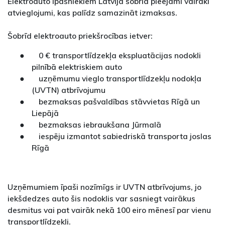
Elektroauto īpašniekiem Latvijā šobrīd pieejami vairāki
atvieglojumi, kas palīdz samazināt izmaksas.
Šobrīd elektroauto priekšrocības ietver:
● 0 € transportlīdzekļa ekspluatācijas nodokli
pilnībā elektriskiem auto
● uzņēmumu vieglo transportlīdzekļu nodokļa
(UVTN) atbrīvojumu
● bezmaksas pašvaldības stāvvietas Rīgā un
Liepājā
● bezmaksas iebraukšana Jūrmalā
● iespēju izmantot sabiedriskā transporta joslas
Rīgā
Uzņēmumiem īpaši nozīmīgs ir UVTN atbrīvojums, jo
iekšdedzes auto šis nodoklis var sasniegt vairākus
desmitus vai pat vairāk nekā 100 eiro mēnesī par vienu
transportlīdzekli.