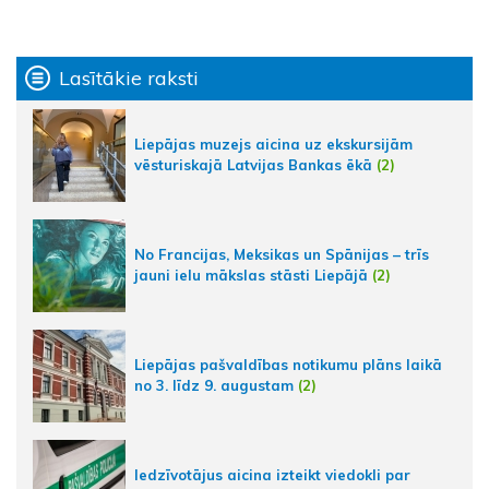
Lasītākie raksti
Liepājas muzejs aicina uz ekskursijām
vēsturiskajā Latvijas Bankas ēkā
(2)
No Francijas, Meksikas un Spānijas – trīs
jauni ielu mākslas stāsti Liepājā
(2)
Liepājas pašvaldības notikumu plāns laikā
no 3. līdz 9. augustam
(2)
Iedzīvotājus aicina izteikt viedokli par