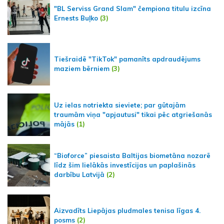
"BL Serviss Grand Slam" čempiona titulu izcīna
Ernests Buļko
(3)
Tiešraidē "TikTok" pamanīts apdraudējums
maziem bērniem
(3)
Uz ielas notriekta sieviete; par gūtajām
traumām viņa "apjautusi" tikai pēc atgriešanās
mājās
(1)
“Bioforce” piesaista Baltijas biometāna nozarē
līdz šim lielākās investīcijas un paplašinās
darbību Latvijā
(2)
Aizvadīts Liepājas pludmales tenisa līgas 4.
posms
(2)