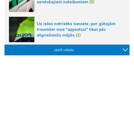
saistošajiem noteikumiem
(3)
Uz ielas notriekta sieviete; par gūtajām
traumām viņa "apjautusi" tikai pēc
atgriešanās mājās
(1)
skatīt nākošo