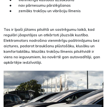
● nav pārnesumu pārslēgšanas
● zemāks trokšņu un vibrāciju līmenis
Tas ir īpaši jūtams pilsētā un sastrēgumu laikā, kad
regulāri jāapstājas un atkārtoti jāuzsāk kustība.
Elektromotors nodrošina vienmērīgu paātrinājumu bez
aiztures, padarot braukšanu plūstošāku, klusāku un
komfortablāku. Mazāks trokšņu līmenis pilsētvidē ir
viens no ieguvumiem, ko novērtē gan autovadītāji, gan
apkārtējie iedzīvotāji.