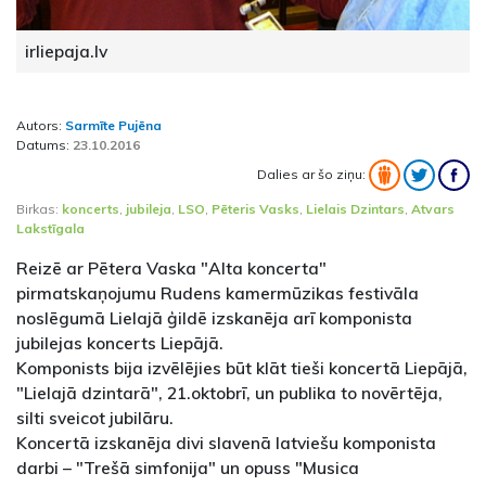
irliepaja.lv
Autors:
Sarmīte Pujēna
Datums:
23.10.2016
Dalies ar šo ziņu:
Birkas:
koncerts
,
jubileja
,
LSO
,
Pēteris Vasks
,
Lielais Dzintars
,
Atvars
Lakstīgala
Reizē ar Pētera Vaska "Alta koncerta"
pirmatskaņojumu Rudens kamermūzikas festivāla
noslēgumā Lielajā ģildē izskanēja arī komponista
jubilejas koncerts Liepājā.
Komponists bija izvēlējies būt klāt tieši koncertā Liepājā,
"Lielajā dzintarā", 21.oktobrī, un publika to novērtēja,
silti sveicot jubilāru.
Koncertā izskanēja divi slavenā latviešu komponista
darbi – "Trešā simfonija" un opuss "Musica