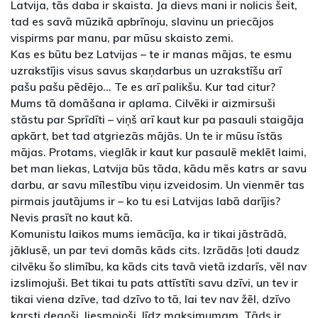
Latvija, tās daba ir skaista. Ja dievs mani ir nolicis šeit,
tad es savā mūzikā apbrīnoju, slavinu un priecājos
vispirms par manu, par mūsu skaisto zemi.
Kas es būtu bez Latvijas – te ir manas mājas, te esmu
uzrakstījis visus savus skaņdarbus un uzrakstīšu arī
pašu pašu pēdējo... Te es arī palikšu. Kur tad citur?
Mums tā domāšana ir aplama. Cilvēki ir aizmirsuši
stāstu par Sprīdīti – viņš arī kaut kur pa pasauli staigāja
apkārt, bet tad atgriezās mājās. Un te ir mūsu īstās
mājas. Protams, vieglāk ir kaut kur pasaulē meklēt laimi,
bet man liekas, Latvija būs tāda, kādu mēs katrs ar savu
darbu, ar savu mīlestību viņu izveidosim. Un vienmēr tas
pirmais jautājums ir – ko tu esi Latvijas labā darījis?
Nevis prasīt no kaut kā.
Komunistu laikos mums iemācīja, ka ir tikai jāstrādā,
jāklusē, un par tevi domās kāds cits. Izrādās ļoti daudz
cilvēku šo slimību, ka kāds cits tavā vietā izdarīs, vēl nav
izslimojuši. Bet tikai tu pats attīstīti savu dzīvi, un tev ir
tikai viena dzīve, tad dzīvo to tā, lai tev nav žēl, dzīvo
karsti degoši, liesmojoši, līdz maksimumam. Tāds ir