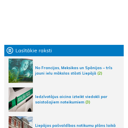
Lasītākie raksti
No Francijas, Meksikas un Spānijas – trīs
jauni ielu mākslas stāsti Liepājā
(2)
Iedzīvotājus aicina izteikt viedokli par
saistošajiem noteikumiem
(3)
Liepājas pašvaldības notikumu plāns laikā