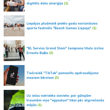
digitālo datu sinerģija
(1)
Liepājas pludmalē piekto gadu norisināsies
sporta festivāls "Beach Games Liepaja"
(1)
"BL Serviss Grand Slam" čempiona titulu izcīna
Ernests Buļko
(2)
Tiešraidē "TikTok" pamanīts apdraudējums
maziem bērniem
(3)
Uz ielas notriekta sieviete; par gūtajām
traumām viņa "apjautusi" tikai pēc atgriešanās
mājās
(1)