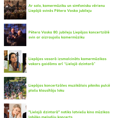
Ar solo, kamermūziku un simfonisku vērienu
Liepājā svinēs Pētera Vaska jubileju
Pētera Vaska 80. jubileju Liepājas koncertzālē
svin ar aizraujošu kamermūziku
Liepājas vasarā izsmalcināts kamermūzikas
vakars gaidāms arī “Lielajā dzintarā”
Liepājas koncertzāles muzikālais pikniks pulcē
plašu klausītāju loku
"Lielajā dzintarā" notiks latviešu kino mūzikas
labāko melodiju koncerts