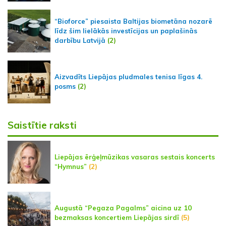
“Bioforce” piesaista Baltijas biometāna nozarē
līdz šim lielākās investīcijas un paplašinās
darbību Latvijā
(2)
Aizvadīts Liepājas pludmales tenisa līgas 4.
posms
(2)
Saistītie raksti
Liepājas ērģeļmūzikas vasaras sestais koncerts
“Hymnus”
(2)
Augustā “Pegaza Pagalms” aicina uz 10
bezmaksas koncertiem Liepājas sirdī
(5)