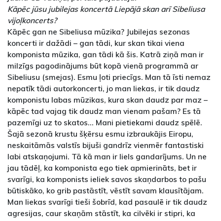
Kāpēc jūsu jubilejas koncertā Liepājā skan arī Sibeliusa
vijoļkoncerts?
Kāpēc gan ne Sibeliusa mūzika? Jubilejas sezonas
koncerti ir dažādi – gan tādi, kur skan tikai viena
komponista mūzika, gan tādi kā šis. Katrā ziņā man ir
milzīgs pagodinājums būt kopā vienā programmā ar
Sibeliusu (smejas). Esmu ļoti priecīgs. Man tā īsti nemaz
nepatīk tādi autorkoncerti, jo man liekas, ir tik daudz
komponistu labas mūzikas, kura skan daudz par maz –
kāpēc tad vajag tik daudz man vienam pašam? Es tā
pazemīgi uz to skatos... Mani pietiekami daudz spēlē.
Šajā sezonā krustu šķērsu esmu izbraukājis Eiropu,
neskaitāmās valstīs bijuši gandrīz vienmēr fantastiski
labi atskaņojumi. Tā kā man ir liels gandarījums. Un ne
jau tādēļ, ka komponista ego tiek apmierināts, bet ir
svarīgi, ka komponists ieliek savos skaņdarbos to pašu
būtiskāko, ko grib pastāstīt, vēstīt savam klausītājam.
Man liekas svarīgi tieši šobrīd, kad pasaulē ir tik daudz
agresijas, caur skaņām stāstīt, ka cilvēki ir stipri, ka