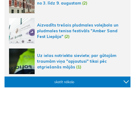
no 3. līdz 9. augustam
(2)
Aizvadīts trešais pludmales volejbola un
pludmales tenisa festivāls "Amber Sand
Fest Liepāja"
(2)
Uz ielas notriekta sieviete; par gūtajām
traumām viņa "apjautusi" tikai pēc
atgriešanās mājās
(1)
skatīt nākošo