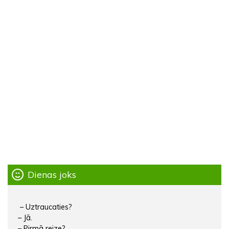
Dienas joks
– Uztraucaties?
– Jā.
– Pirmā reize?