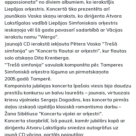
appassionata" no diviem albumiem, ko ierakstījis
Liepājas orķestris. Koncertā tika prezentēts arī
jaunākais Vaska skaņu ieraksts, ko diriģenta Atvara
Lakstīgalas vadībā Liepājas Simfoniskais orķestris
ieskaņoja vēl šā gada pavasarī sadarbībā ar Vācijas
ierakstu namu "Wergo".
Jaunajā CD ierakstā iekļauta Pētera Vaska "Trešā
simfonija" un "Koncerts flautai ar orķestri", kur flautas
solo atskaņo Dita Krenberga.
"Trešā simfonija" savulaik komponēta pēc Tamperes
Simfoniskā orķestra lūguma un pirmatskaņota
2005.gadā Tamperē.
Komponista jubilejas koncerta īpašais viesis bija daudzu
prestižu konkursu un balvu laureāts – jaunais, virtuozais
krievu vijolnieks Sergejs Dogadins, kas koncerta pirmās
daļas izskaņā izpildīja klasiskā romantisma darbu –
Žana Sibēliusa "Koncertu vijolei ar orķestri".
Koncerta starpbrīdī, īsā pauzē, kamēr jubilārs kopā ar
diriģentu Atvaru Lakstīgalu sniedza autogrāfus uz
jaunā CD vāciņa, portāls pajautāja: