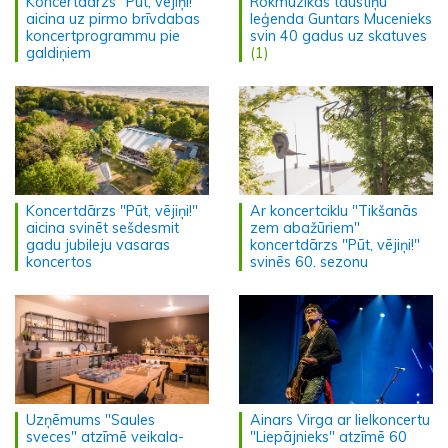
Koncertdārzs "Pūt, vējiņi!"
Rokmūzikas taustiņu
aicina uz pirmo brīvdabas
leģenda Guntars Mucenieks
koncertprogrammu pie
svin 40 gadus uz skatuves
galdiņiem
(1)
Koncertdārzs "Pūt, vējiņi!"
Ar koncertciklu "Tikšanās
aicina svinēt sešdesmit
zem abažūriem"
gadu jubileju vasaras
koncertdārzs "Pūt, vējiņi!"
koncertos
svinēs 60. sezonu
Uzņēmums "Saules
Ainars Virga ar lielkoncertu
sveces" atzīmē veikala-
"Liepājnieks" atzīmē 60