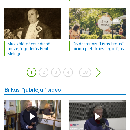
Muzikālā pēcpusdienā
Divdesmitais "Līvas tirgus"
muzejā godinās Emili
aicina pieteikties tirgotājus
Melngaili
1
2
3
4
18
...
Birkas
"jubileja"
video