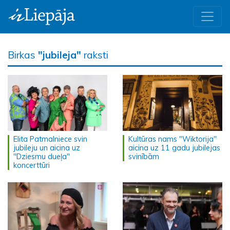
Birkas
"jubileja"
raksti
Elita Patmalniece svin
Kultūras nams "Wiktorija"
jubileju un aicina uz
aicina uz 11 gadu jubilejas
"Dziesmu dueļa"
svinībām
koncerttūri