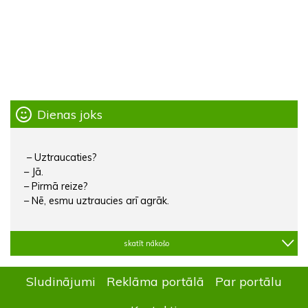
Dienas joks
– Uztraucaties?
– Jā.
– Pirmā reize?
– Nē, esmu uztraucies arī agrāk.
skatīt nākošo
Sludinājumi
Reklāma portālā
Par portālu