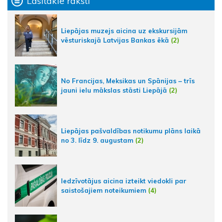
Lasītākie raksti
Liepājas muzejs aicina uz ekskursijām
vēsturiskajā Latvijas Bankas ēkā
(2)
No Francijas, Meksikas un Spānijas – trīs
jauni ielu mākslas stāsti Liepājā
(2)
Liepājas pašvaldības notikumu plāns laikā
no 3. līdz 9. augustam
(2)
Iedzīvotājus aicina izteikt viedokli par
saistošajiem noteikumiem
(4)