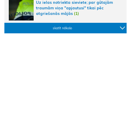
Uz ielas notriekta sieviete; par gūtajām
traumām viņa "apjautusi" tikai pēc
atgriešanās mājās
(1)
skatīt nākošo