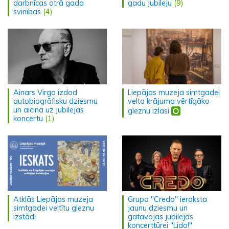
darbnīcas otrā gada
gadu jubileju
(9)
svinības
(4)
Ainars Virga izdod
Liepājas muzeja simtgadei
autobiogrāfisku dziesmu
velta krājuma vērtīgāko
un aicina uz jubilejas
gleznu izlasi
koncertu
(1)
Atklās Liepājas muzeja
Grupa "Credo" ieraksta
simtgadei veltītu gleznu
jaunu dziesmu un
izstādi
gatavojas jubilejas
koncerttūrei "Lido!"