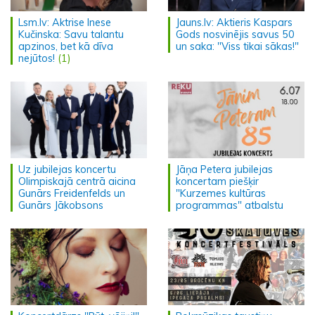
Lsm.lv: Aktrise Inese
Jauns.lv: Aktieris Kaspars
Kučinska: Savu talantu
Gods nosvinējis savus 50
apzinos, bet kā dīva
un saka: "Viss tikai sākas!"
nejūtos!
(1)
Uz jubilejas koncertu
Jāņa Petera jubilejas
Olimpiskajā centrā aicina
koncertam piešķir
Gunārs Freidenfelds un
"Kurzemes kultūras
Gunārs Jākobsons
programmas" atbalstu