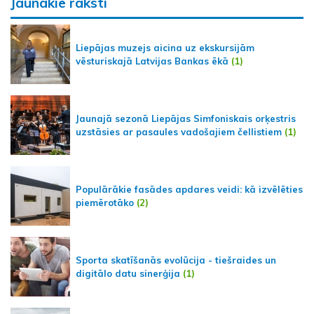
Jaunākie raksti
Liepājas muzejs aicina uz ekskursijām
vēsturiskajā Latvijas Bankas ēkā
(1)
Jaunajā sezonā Liepājas Simfoniskais orķestris
uzstāsies ar pasaules vadošajiem čellistiem
(1)
Populārākie fasādes apdares veidi: kā izvēlēties
piemērotāko
(2)
Sporta skatīšanās evolūcija - tiešraides un
digitālo datu sinerģija
(1)