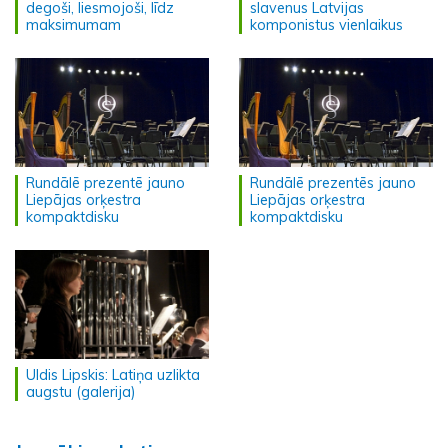
degoši, liesmojoši, līdz
slavenus Latvijas
maksimumam
komponistus vienlaikus
Rundālē prezentē jauno
Rundālē prezentēs jauno
Liepājas orķestra
Liepājas orķestra
kompaktdisku
kompaktdisku
Uldis Lipskis: Latiņa uzlikta
augstu (galerija)