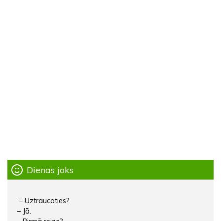
Dienas joks
– Uztraucaties?
– Jā.