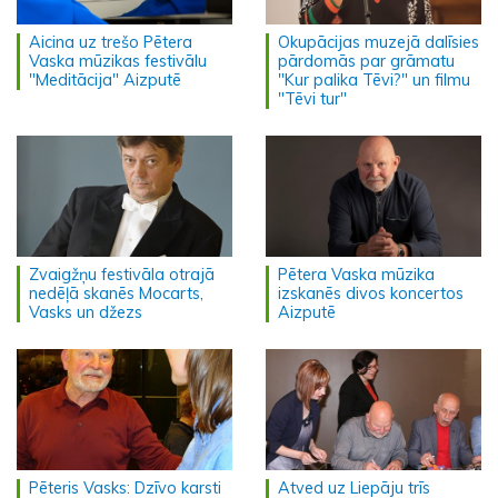
Aicina uz trešo Pētera
Okupācijas muzejā dalīsies
Vaska mūzikas festivālu
pārdomās par grāmatu
"Meditācija" Aizputē
"Kur palika Tēvi?" un filmu
"Tēvi tur"
Zvaigžņu festivāla otrajā
Pētera Vaska mūzika
nedēļā skanēs Mocarts,
izskanēs divos koncertos
Vasks un džezs
Aizputē
Pēteris Vasks: Dzīvo karsti
Atved uz Liepāju trīs