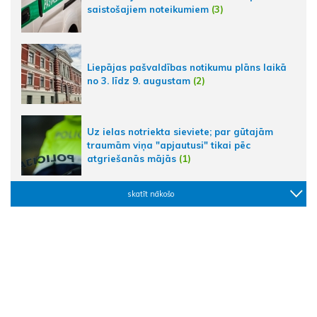
saistošajiem noteikumiem
(3)
Liepājas pašvaldības notikumu plāns laikā
no 3. līdz 9. augustam
(2)
Uz ielas notriekta sieviete; par gūtajām
traumām viņa "apjautusi" tikai pēc
atgriešanās mājās
(1)
skatīt nākošo