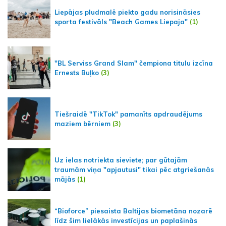
Liepājas pludmalē piekto gadu norisināsies
sporta festivāls "Beach Games Liepaja"
(1)
"BL Serviss Grand Slam" čempiona titulu izcīna
Ernests Buļko
(3)
Tiešraidē "TikTok" pamanīts apdraudējums
maziem bērniem
(3)
Uz ielas notriekta sieviete; par gūtajām
traumām viņa "apjautusi" tikai pēc atgriešanās
mājās
(1)
“Bioforce” piesaista Baltijas biometāna nozarē
līdz šim lielākās investīcijas un paplašinās