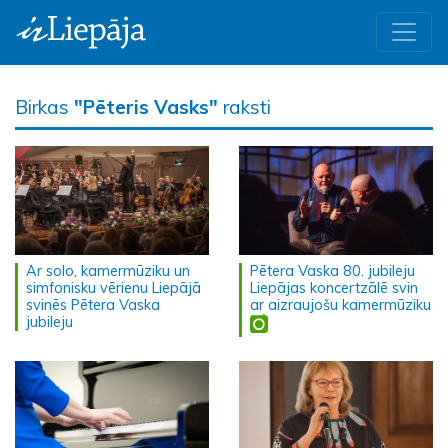
Birkas
"Pēteris Vasks"
raksti
Ar solo, kamermūziku un
Pētera Vaska 80. jubileju
simfonisku vērienu Liepājā
Liepājas koncertzālē svin
svinēs Pētera Vaska
ar aizraujošu kamermūziku
jubileju