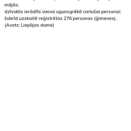
mājās;
dzīvoklis ierādīts vienai ugunsgrēkā cietušai personai;
šobrīd uzskaitē reģistrētas 276 personas (ģimenes).
(Avots: Liepājas dome)