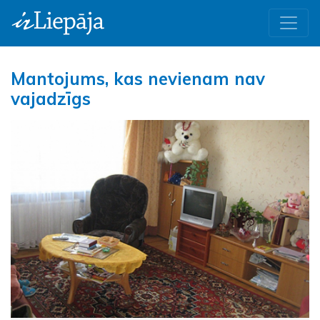
Mantojums, kas nevienam nav
vajadzīgs