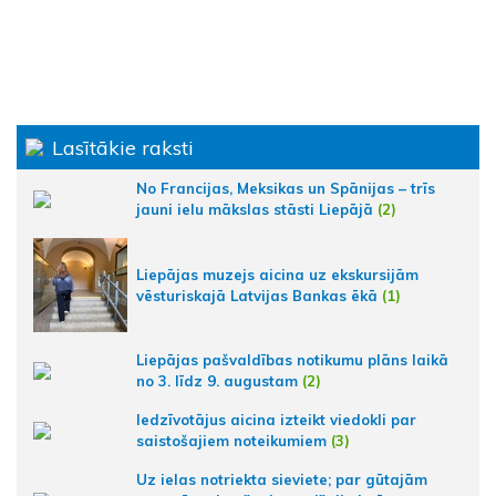
Lasītākie raksti
No Francijas, Meksikas un Spānijas – trīs
jauni ielu mākslas stāsti Liepājā
(2)
Liepājas muzejs aicina uz ekskursijām
vēsturiskajā Latvijas Bankas ēkā
(1)
Liepājas pašvaldības notikumu plāns laikā
no 3. līdz 9. augustam
(2)
Iedzīvotājus aicina izteikt viedokli par
saistošajiem noteikumiem
(3)
Uz ielas notriekta sieviete; par gūtajām