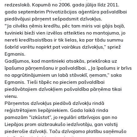
redzeslokā. Kopumā no 2006. gada jūlija līdz 2011.
gada septembrim Privatizācijas aģentūra pašvaldībai
piedāvājusi pārņemt sešpadsmit dzīvokļus.
"Ja cilvēks ņēmis kredītu, pēc tam miris vai gājis bojā,
tuvinieki bieži vien izvēlas atteikties no mantojuma, jo
nereti kredītsaistības ir tik lielas, ka par tādu summu
šobrīd varētu nopirkt pat vairākus dzīvokļus,” spriež
Egmanis.
Gadījumos, kad mantinieki atsakās, priekšroka uz
īpašuma pārņemšanu ir pašvaldībai. „Ja īpašums ir brīvs
no apgrūtinājumiem un labā stāvoklī, ņemam,” saka
Egmanis. Tieši tāpēc no pieciem pašvaldībai
piedāvātajiem dzīvokļiem pašvaldība pārņēma tikai
vienu.
Pārņemtos dzīvokļus piedāvā dzīvokļu rindā
reģistrētajiem liepājniekiem. Gada laikā rinda
pamazām "izkūstot”, jo regulāri atbrīvojas gan no
Liepājas prom aizbraukušo iedzīvotāju, gan valstij
piederošie dzīvokļi. Taču dzīvojamo platību saņēmušo