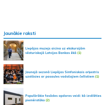
Jaunākie raksti
Liepājas muzejs aicina uz ekskursijām
vēsturiskajā Latvijas Bankas ēkā
(1)
Jaunajā sezonā Liepājas Simfoniskais orķestris
uzstāsies ar pasaules vadošajiem čellistiem
(1)
Populārākie fasādes apdares veidi: kā izvēlēties
piemērotāko
(2)