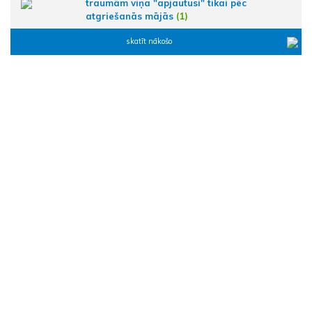
traumām viņa "apjautusi" tikai pēc
atgriešanās mājās
(1)
skatīt nākošo