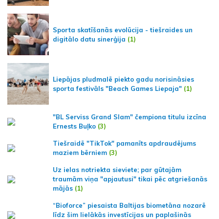
Sporta skatīšanās evolūcija - tiešraides un
digitālo datu sinerģija
(1)
Liepājas pludmalē piekto gadu norisināsies
sporta festivāls "Beach Games Liepaja"
(1)
"BL Serviss Grand Slam" čempiona titulu izcīna
Ernests Buļko
(3)
Tiešraidē "TikTok" pamanīts apdraudējums
maziem bērniem
(3)
Uz ielas notriekta sieviete; par gūtajām
traumām viņa "apjautusi" tikai pēc atgriešanās
mājās
(1)
“Bioforce” piesaista Baltijas biometāna nozarē
līdz šim lielākās investīcijas un paplašinās