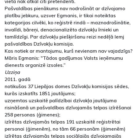
vietā nāk atkal citi pretendenti.
Pašvaldības pienākums nav nodrošināt ar dzīvojamo
platību jebkuru, uzsver Egmanis, ir tikai noteiktas
kategorijas cilvēki, ko reģistrē rindā – maznodrošinātie,
invalīdi, bāreņi, denacionalizēto dzīvokļu īrnieki un
tamlīdzīgi. Par dzīvokļu piešķiršanu reizi nedēļā lemj
pašvaldības Dzīvokļu komisija.
Kas notiek ar mantojumu, kurš nevienam nav vajadzīgs?
Māris Egmanis: "Tādos gadījumos Valsts ieņēmumu
dienests organizē izsoles.”
Uzziņa
2011. gadā
notikušas 37 Liepājas domes Dzīvokļu komisijas sēdes,
kurās izskatīts 1851 jautājums;
uzņemtas uzskaitē palīdzībai dzīvokļa jautājuma
risināšanā un pašvaldības dzīvojamās telpas izīrēšanai
258 personas (ģimenes);
izīrētas dzīvojamās telpas 191 uzskaitē reģistrētai
personai (ģimenēm), no tām 66 personām (ģimenēm)
izīrētas dzīvojamās telpas sociālajās dzīvojamajās