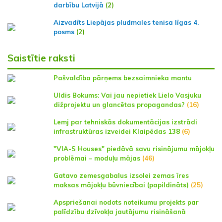
darbību Latvijā
(2)
Aizvadīts Liepājas pludmales tenisa līgas 4.
posms
(2)
Saistītie raksti
Pašvaldība pārņems bezsaimnieka mantu
Uldis Bokums: Vai jau nepietiek Lielo Vasjuku
dižprojektu un glancētas propagandas?
(16)
Lemj par tehniskās dokumentācijas izstrādi
infrastruktūras izveidei Klaipēdas 138
(6)
"VIA-S Houses" piedāvā savu risinājumu mājokļu
problēmai – moduļu mājas
(46)
Gatavo zemesgabalus izsolei zemas īres
maksas mājokļu būvniecībai (papildināts)
(25)
Apspriešanai nodots noteikumu projekts par
palīdzību dzīvokļa jautājumu risināšanā