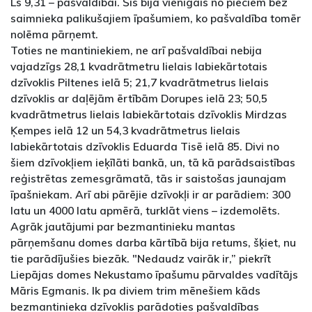
Ls 9,31 – pašvaldībai. Šis bija vienīgais no pieciem bez
saimnieka palikušajiem īpašumiem, ko pašvaldība tomēr
nolēma pārņemt.
Toties ne mantiniekiem, ne arī pašvaldībai nebija
vajadzīgs 28,1 kvadrātmetru lielais labiekārtotais
dzīvoklis Piltenes ielā 5; 21,7 kvadrātmetrus lielais
dzīvoklis ar daļējām ērtībām Dorupes ielā 23; 50,5
kvadrātmetrus lielais labiekārtotais dzīvoklis Mirdzas
Ķempes ielā 12 un 54,3 kvadrātmetrus lielais
labiekārtotais dzīvoklis Eduarda Tisē ielā 85. Divi no
šiem dzīvokļiem ieķīlāti bankā, un, tā kā parādsaistības
reģistrētas zemesgrāmatā, tās ir saistošas jaunajam
īpašniekam. Arī abi pārējie dzīvokļi ir ar parādiem: 300
latu un 4000 latu apmērā, turklāt viens – izdemolēts.
Agrāk jautājumi par bezmantinieku mantas
pārņemšanu domes darba kārtībā bija retums, šķiet, nu
tie parādījušies biezāk. "Nedaudz vairāk ir,” piekrīt
Liepājas domes Nekustamo īpašumu pārvaldes vadītājs
Māris Egmanis. Ik pa diviem trim mēnešiem kāds
bezmantinieka dzīvoklis parādoties pašvaldības