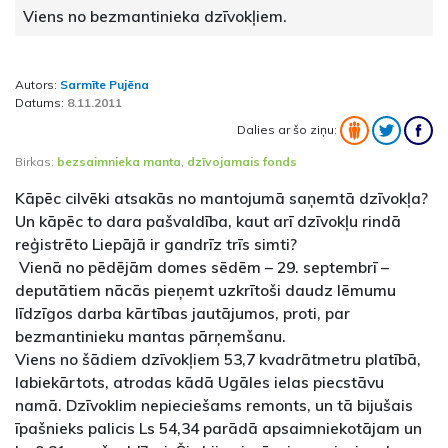
Viens no bezmantinieka dzīvokļiem.
Autors:
Sarmīte Pujēna
Datums:
8.11.2011
Dalies ar šo ziņu:
Birkas:
bezsaimnieka manta
,
dzīvojamais fonds
Kāpēc cilvēki atsakās no mantojumā saņemtā dzīvokļa?
Un kāpēc to dara pašvaldība, kaut arī dzīvokļu rindā
reģistrēto Liepājā ir gandrīz trīs simti?
Vienā no pēdējām domes sēdēm – 29. septembrī –
deputātiem nācās pieņemt uzkrītoši daudz lēmumu
līdzīgos darba kārtības jautājumos, proti, par
bezmantinieku mantas pārņemšanu.
Viens no šādiem dzīvokļiem 53,7 kvadrātmetru platībā,
labiekārtots, atrodas kādā Ugāles ielas piecstāvu
namā. Dzīvoklim nepieciešams remonts, un tā bijušais
īpašnieks palicis Ls 54,34 parādā apsaimniekotājam un