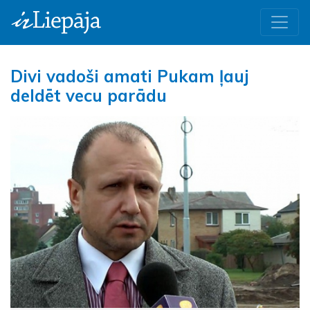
Divi vadoši amati Pukam ļauj
deldēt vecu parādu