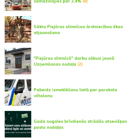
samazinājies par 3,4%
(8)
Sākta Piejūras slimnīcas ārstniecības ēkas
atjaunošana
"Piejūras slimnīcā" darbu sākusi jaunā
Uzņemšanas nodaļa
(2)
Pabeidz izmeklēšanu lietā par paraksta
viltošanu
Gada nogales brīvdienās strādās atsevišķas
pasta nodaļas