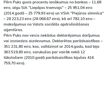
Pērn Puks guvis procentu ienākumus no bankas – 11,68
eiro, algu SIA "Liepājas tramvajs" – 25 951,04 eiro
(2014.gadā – 25 779,93 eiro) un VSIA "Piejūras slimnīca"
– 28 223,23 eiro (28 068,67 eiro), kā arī 782,10 eiro –
maksājumus no Valsts sociālās apdrošināšanas
aģentūras.
Pērn Puks nav veicis nekādus deklarējamus darījumus
vai izsniedzis aizdevumus. Deklarētas parādsaistības –
351 231,80 eiro, kas, salīdzinot ar 2014.gadu, kad bija
363 519,80 eiro, sarukušas par vairāk nekā 12
tūkstošiem (2010.gadā parādsaistības bijušas 416
759,70 eiro).