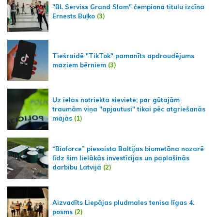
"BL Serviss Grand Slam" čempiona titulu izcīna
Ernests Buļko
(3)
Tiešraidē "TikTok" pamanīts apdraudējums
maziem bērniem
(3)
Uz ielas notriekta sieviete; par gūtajām
traumām viņa "apjautusi" tikai pēc atgriešanās
mājās
(1)
“Bioforce” piesaista Baltijas biometāna nozarē
līdz šim lielākās investīcijas un paplašinās
darbību Latvijā
(2)
Aizvadīts Liepājas pludmales tenisa līgas 4.
posms
(2)