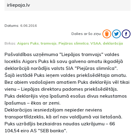
irliepaja.lv
Datums:
6.06.2016
Dalies ar šo ziņu:
Birkas:
Aigars Puks
,
tramvajs
,
Piejūras slimnīca
,
VSAA
,
deklarācija
Pašvaldības uzņēmuma "Liepājas tramvajs" valdes
loceklis Aigars Puks kā savu galveno amatu ikgadējā
deklarācijā norādījis valsts SIA "Piejūras slimnīca".
Šajā iestādē Puks ieņem valdes priekšsēdētaja amatu.
Bez abiem vadošajiem amatiem Puks deklarējis vēl tikai
vienu – Liepājas direktoru padomes priekšsēdētājs.
Puks deklarējis viņa īpašumā esošus divus nekustamos
īpašumus – ēkas ar zemi.
Deklarācijas iesniedzējam nepieder neviens
transportlīdzeklis, kā arī nav valdījumā vai lietošanā.
Puks uzrādījis bezkaidras naudas uzkrājumu – 66
104,54 eiro AS "SEB banka".