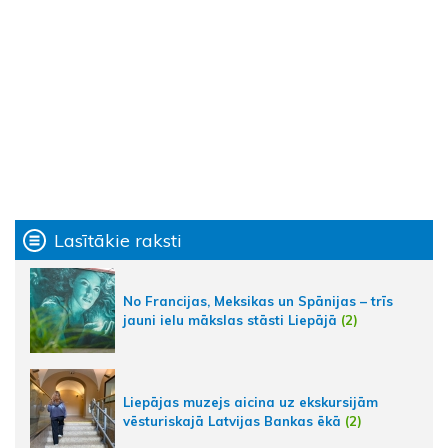
Lasītākie raksti
No Francijas, Meksikas un Spānijas – trīs
jauni ielu mākslas stāsti Liepājā
(2)
Liepājas muzejs aicina uz ekskursijām
vēsturiskajā Latvijas Bankas ēkā
(2)