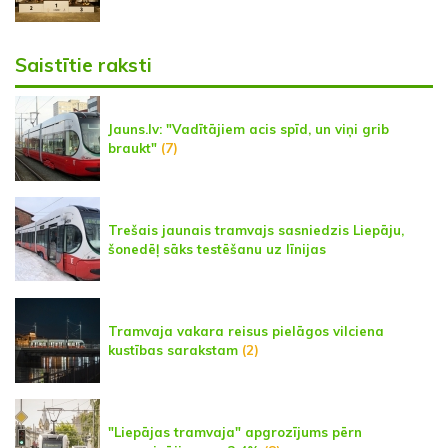
Saistītie raksti
Jauns.lv: "Vadītājiem acis spīd, un viņi grib
braukt"
(7)
Trešais jaunais tramvajs sasniedzis Liepāju,
šonedēļ sāks testēšanu uz līnijas
Tramvaja vakara reisus pielāgos vilciena
kustības sarakstam
(2)
"Liepājas tramvaja" apgrozījums pērn