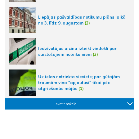
Liepājas pašvaldības notikumu plāns laikā
no 3. līdz 9. augustam
(2)
Iedzīvotājus aicina izteikt viedokli par
saistošajiem noteikumiem
(3)
Uz ielas notriekta sieviete; par gūtajām
traumām viņa "apjautusi" tikai pēc
atgriešanās mājās
(1)
skatīt nākošo