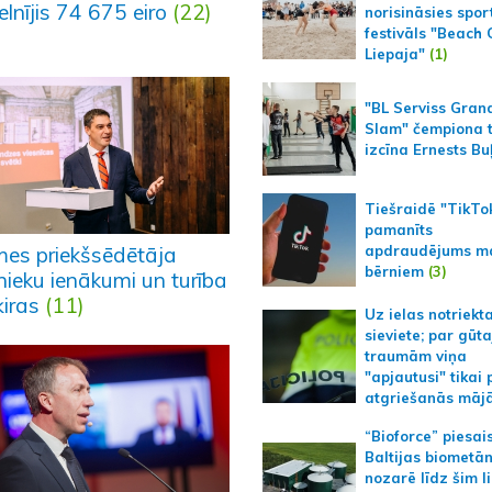
lnījis 74 675 eiro
(22)
norisināsies spor
festivāls "Beach
Liepaja"
(1)
"BL Serviss Gran
Slam" čempiona t
izcīna Ernests Bu
Tiešraidē "TikTo
pamanīts
apdraudējums m
es priekšsēdētāja
bērniem
(3)
nieku ienākumi un turība
ķiras
(11)
Uz ielas notriekt
sieviete; par gūt
traumām viņa
"apjautusi" tikai 
atgriešanās māj
“Bioforce” piesai
Baltijas biometā
nozarē līdz šim l