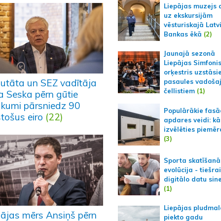
Liepājas muzejs 
uz ekskursijām
vēsturiskajā Latv
Bankas ēkā
(2)
Jaunajā sezonā
Liepājas Simfoni
orķestris uzstāsi
utāta un SEZ vadītāja
pasaules vadoša
čellistiem
(1)
a Seska pērn gūtie
ākumi pārsniedz 90
Populārākie fas
tošus eiro
(22)
apdares veidi: kā
izvēlēties piemēr
(3)
Sporta skatīšanā
evolūcija - tiešra
digitālo datu sin
(1)
Liepājas pludmal
pājas mērs Ansiņš pērn
piekto gadu