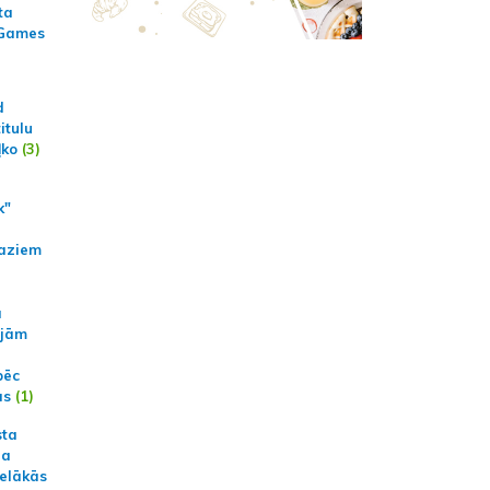
ta
 Games
d
itulu
ļko
(3)
k"
aziem
a
ajām
pēc
ās
(1)
sta
na
ielākās