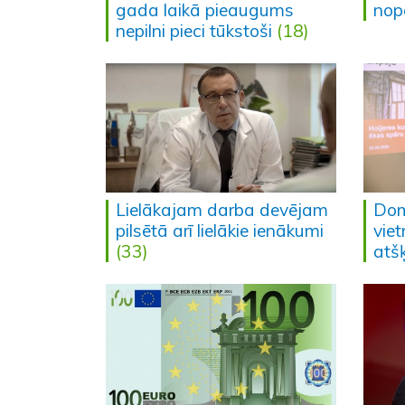
gada laikā pieaugums
nope
nepilni pieci tūkstoši
(18)
Lielākajam darba devējam
Dom
pilsētā arī lielākie ienākumi
viet
(33)
atš