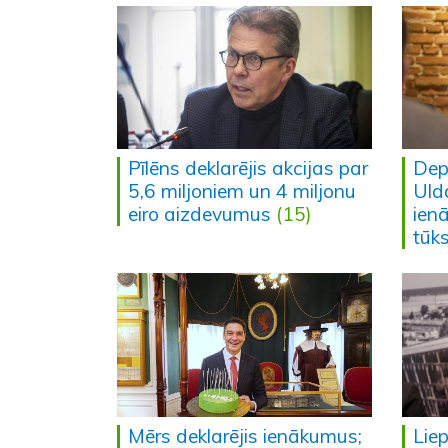
Pīlēns deklarējis akcijas par
Dep
5,6 miljoniem un 4 miljonu
Uld
eiro aizdevumus
(15)
ien
tūks
Mērs deklarējis ienākumus;
Lie