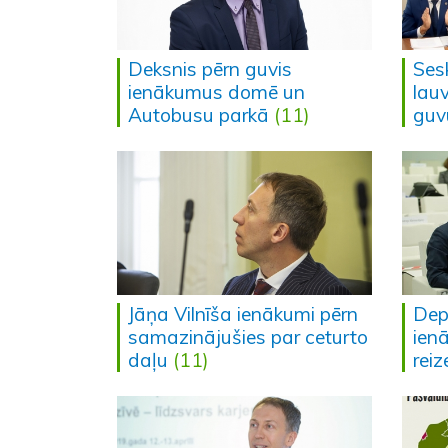
Deksnis pērn guvis
Ses
ienākumus domē un
lau
Autobusu parkā
(11)
guv
Jāņa Vilnīša ienākumi pērn
Dep
samazinājušies par ceturto
ienā
daļu
(11)
reiz