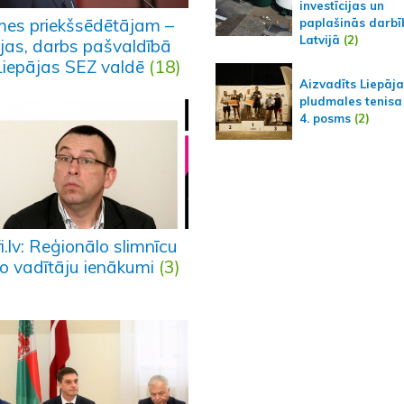
investīcijas un
es priekšsēdētājam –
paplašinās darbī
Latvijā
(2)
ijas, darbs pašvaldībā
Liepājas SEZ valdē
(18)
Aizvadīts Liepāj
pludmales tenisa
4. posms
(2)
i.lv: Reģionālo slimnīcu
to vadītāju ienākumi
(3)