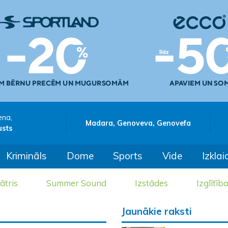
ena,
Madara, Genoveva, Genovefa
usts
Krimināls
Dome
Sports
Vide
Izklai
ātris
Summer Sound
Izstādes
Izglītīb
Jaunākie raksti