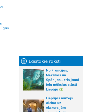
bu
as
 līgas
Lasītākie raksti
No Francijas,
Meksikas un
Spānijas – trīs jauni
ielu mākslas stāsti
Liepājā
(2)
Liepājas muzejs
aicina uz
ekskursijām