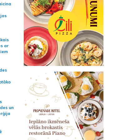
aicina
ijas
skais
es ar
jiem
ādes
otāko
s
ides un
erģija
ē