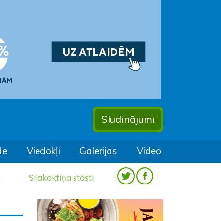
Sludinājumi
de
Viedokļi
Galerijas
Video
a
Silakaktiņa stāsti