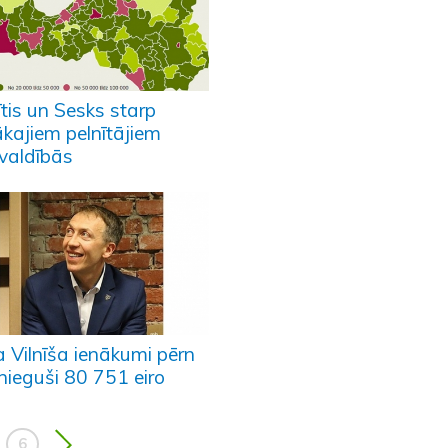
ītis un Sesks starp
ākajiem pelnītājiem
valdībās
a Vilnīša ienākumi pērn
nieguši 80 751 eiro
6