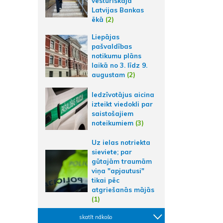
vēsturiskajā
Latvijas Bankas
ēkā
(2)
Liepājas
pašvaldības
notikumu plāns
laikā no 3. līdz 9.
augustam
(2)
Iedzīvotājus aicina
izteikt viedokli par
saistošajiem
noteikumiem
(3)
Uz ielas notriekta
sieviete; par
gūtajām traumām
viņa "apjautusi"
tikai pēc
atgriešanās mājās
(1)
skatīt nākošo