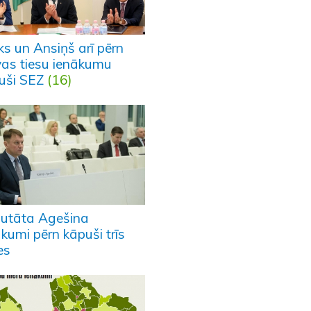
ks un Ansiņš arī pērn
vas tiesu ienākumu
uši SEZ
(16)
utāta Agešina
kumi pērn kāpuši trīs
es