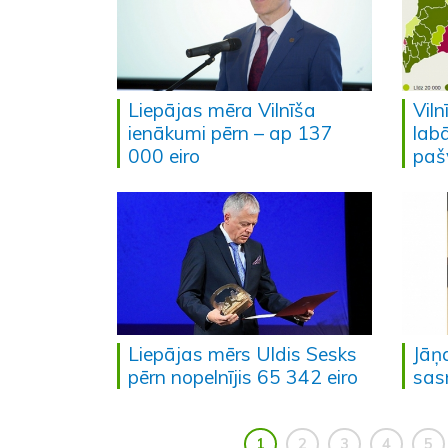
Liepājas mēra Vilnīša
Viln
ienākumi pērn – ap 137
lab
000 eiro
paš
Liepājas mērs Uldis Sesks
Jāņ
pērn nopelnījis 65 342 eiro
sas
1
2
3
4
5