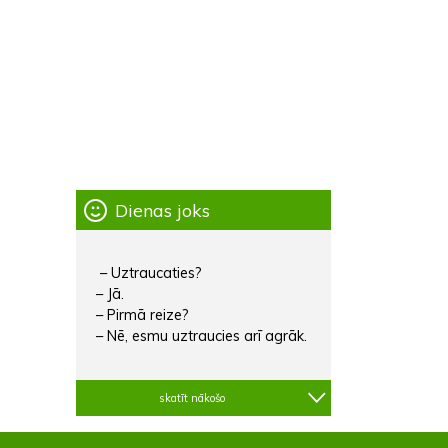
Dienas joks
– Uztraucaties?
– Jā.
– Pirmā reize?
– Nē, esmu uztraucies arī agrāk.
skatīt nākošo