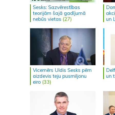
Sesks: Sazvērestības
Dom
teorijām šajā gadījumā
akc
nebūs vietas
(27)
un 
Vicemērs Uldis Sesks pērn
Delf
aizdevis teju pusmiljonu
un 
eiro
(33)