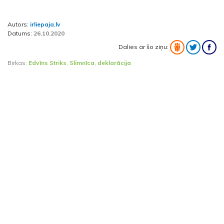
Autors:
irliepaja.lv
Datums:
26.10.2020
Dalies ar šo ziņu:
Birkas:
Edvīns Striks
,
Slimnīca
,
deklarācija