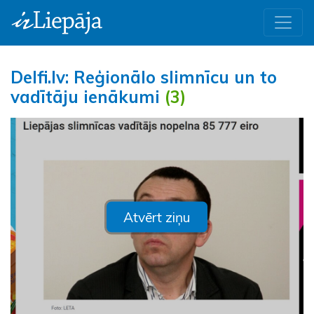
Delfi.lv: Reģionālo slimnīcu un to
vadītāju ienākumi
(3)
Atvērt ziņu