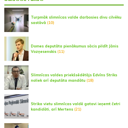
Turpmāk slimnīcas valde darbosies divu cilvēku
sastāvā
(10)
Domes deputāta pienākumus sācis pildīt Jānis
Vozņesenskis
(11)
Slimnīcas valdes priekšsēdētājs Edvīns Striks
noliek arī deputāta mandātu
(18)
Strika vietu slimnīcas valdē gatavi ieņemt četri
kandidāti, arī Mertens
(21)