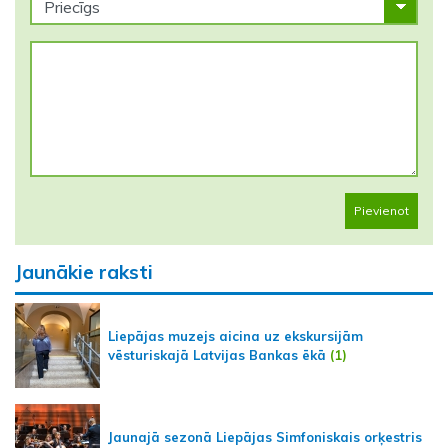
Pievienot
Jaunākie raksti
Liepājas muzejs aicina uz ekskursijām
vēsturiskajā Latvijas Bankas ēkā
(1)
Jaunajā sezonā Liepājas Simfoniskais orķestris