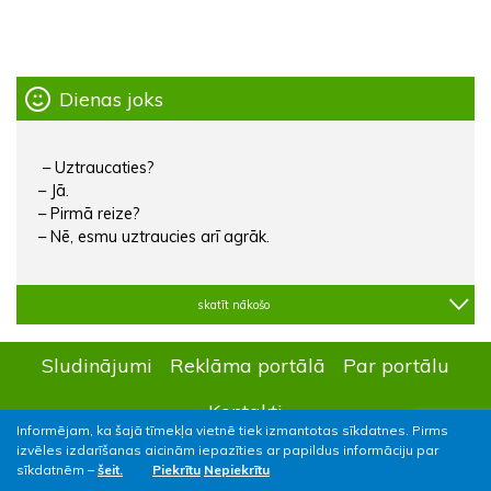
Dienas joks
– Uztraucaties?
– Jā.
– Pirmā reize?
– Nē, esmu uztraucies arī agrāk.
skatīt nākošo
Sludinājumi
Reklāma portālā
Par portālu
Kontakti
Informējam, ka šajā tīmekļa vietnē tiek izmantotas sīkdatnes. Pirms
izvēles izdarīšanas aicinām iepazīties ar papildus informāciju par
sīkdatnēm –
šeit.
Piekrītu
Nepiekrītu