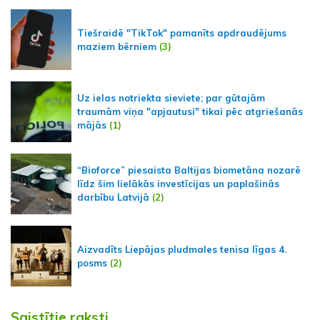
Tiešraidē "TikTok" pamanīts apdraudējums
maziem bērniem
(3)
Uz ielas notriekta sieviete; par gūtajām
traumām viņa "apjautusi" tikai pēc atgriešanās
mājās
(1)
“Bioforce” piesaista Baltijas biometāna nozarē
līdz šim lielākās investīcijas un paplašinās
darbību Latvijā
(2)
Aizvadīts Liepājas pludmales tenisa līgas 4.
posms
(2)
Saistītie raksti