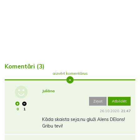
Komentāri (3)
aizvērt komentārus
Juliāna
Ziņot
Atbildēt
0
1
26.10.2020.
21:47
Kāda skaista seja,nu gluži Alens DElons!
Gribu tevi!