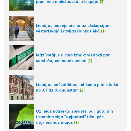
jauni ielu mākslas stāsti Liepājā
(2)
Liepājas muzejs aicina uz ekskursijām
vēsturiskajā Latvijas Bankas ēkā
(1)
Iedzīvotājus aicina izteikt viedokli par
saistošajiem noteikumiem
(3)
Liepājas pašvaldības notikumu plāns laikā
no 3. līdz 9. augustam
(2)
Uz ielas notriekta sieviete; par gūtajām
traumām viņa "apjautusi" tikai pēc
atgriešanās mājās
(1)