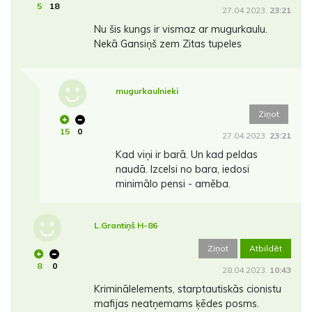
5
18
27.04.2023.
23:21
Nu šis kungs ir vismaz ar mugurkaulu.
Nekā Gansiņš zem Zitas tupeles
mugurkaulnieki
Ziņot
15
0
27.04.2023.
23:21
Kad viņi ir barā. Un kad peldas
naudā. Izcelsi no bara, iedosi
minimālo pensi - amēba.
L.Grantiņš H-86
Ziņot
Atbildēt
8
0
28.04.2023.
10:43
Kriminālelements, starptautiskās cionistu
mafijas neatņemams ķēdes posms.