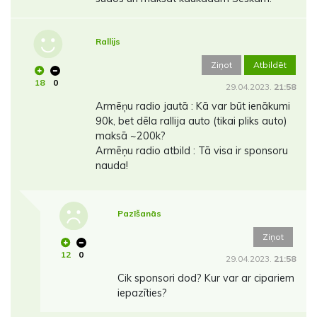
Rallijs
Ziņot
Atbildēt
18
0
29.04.2023.
21:58
Armēņu radio jautā : Kā var būt ienākumi
90k, bet dēla rallija auto (tikai pliks auto)
maksā ~200k?
Armēņu radio atbild : Tā visa ir sponsoru
nauda!
Pazīšanās
Ziņot
12
0
29.04.2023.
21:58
Cik sponsori dod? Kur var ar cipariem
iepazīties?