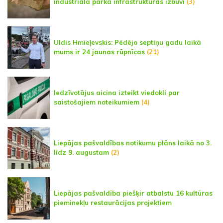
industriālā parka infrastruktūras izbūvi
(3)
Uldis Hmieļevskis: Pēdējo septiņu gadu laikā
mums ir 24 jaunas rūpnīcas
(21)
Iedzīvotājus aicina izteikt viedokli par
saistošajiem noteikumiem
(4)
Liepājas pašvaldības notikumu plāns laikā no 3.
līdz 9. augustam
(2)
Liepājas pašvaldība piešķir atbalstu 16 kultūras
pieminekļu restaurācijas projektiem