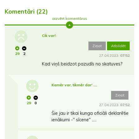
Komentāri (22)
aizvērt komentārus
Cik var!
Ziņot
Atbildēt
29
2
27.04.2023.
07:52
Kad viņš beidzot pazudīs no skatuves?
Kamēr var, tikmēr dar' ....
Ziņot
29
0
27.04.2023.
07:52
Šie jau ir tikai kunga oficiāli deklarētie
ienākumi -'' sīcene'' .....