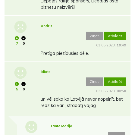
Liepājas rallija sponsors, Liepājas ostā
biznesu neizvērš!!
Andris
Ziņot
Atbildēt
7
0
01.05.2023.
19:49
Pretīga piezīdusies dēle.
idiots
Ziņot
Atbildēt
5
0
03.05.2023.
08:50
un vēl saka ka Latvijā nevar nopelnīt, bet
redz kā var , stradatj vajag
Tante Marija