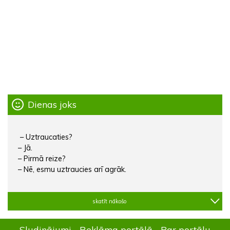
Dienas joks
– Uztraucaties?
– Jā.
– Pirmā reize?
– Nē, esmu uztraucies arī agrāk.
skatīt nākošo
Sludinājumi
Reklāma portālā
Par portālu