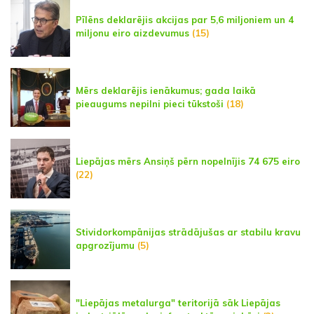
Pīlēns deklarējis akcijas par 5,6 miljoniem un 4
miljonu eiro aizdevumus
(15)
Mērs deklarējis ienākumus; gada laikā
pieaugums nepilni pieci tūkstoši
(18)
Liepājas mērs Ansiņš pērn nopelnījis 74 675 eiro
(22)
Stividorkompānijas strādājušas ar stabilu kravu
apgrozījumu
(5)
"Liepājas metalurga" teritorijā sāk Liepājas