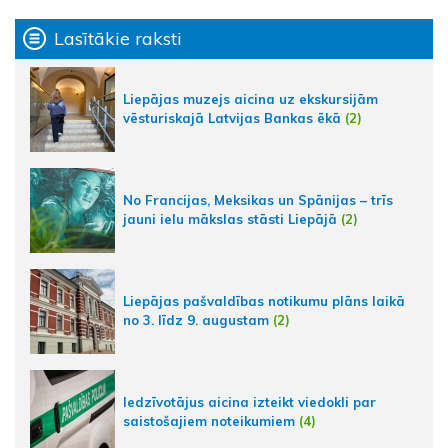
Lasītākie raksti
Liepājas muzejs aicina uz ekskursijām
vēsturiskajā Latvijas Bankas ēkā
(2)
No Francijas, Meksikas un Spānijas – trīs
jauni ielu mākslas stāsti Liepājā
(2)
Liepājas pašvaldības notikumu plāns laikā
no 3. līdz 9. augustam
(2)
Iedzīvotājus aicina izteikt viedokli par
saistošajiem noteikumiem
(4)