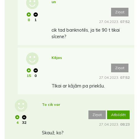
un
Ziņot
8
1
27.04.2023.
07:52
cik tad banknotēs, ja tie 90 t tikai
sīcene?
Kājas
Ziņot
15
0
27.04.2023.
07:52
TIkai ar kājām pa priekšu.
To cik var
Ziņot
Atbildēt
4
32
27.04.2023.
08:23
Skauž, ko?