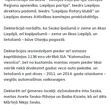
Reģionu apvienība, Liepājas partija", biedrs Liepājas
direktoru padomē, biedrs "Liepājas Rotary klubā" un
Liepājas domes Attīstības komitejas priekšsēdētājs.
Deklarācijā norādīts, ka Seska īpašumā ir zeme un ēkas
Liepājā, arī kopīpašumā – zeme un ēkas Liepājā, un
lietošanā – būve Otaņķu pagastā.
Deklarācijas iesniedzējam pieder arī astoņas
kapitāldaļas 1136 eiro vērtībā SIA "Kalnmuižas
viesnīca", bet no kustamās mantas viņam pieder tikai
vairāk nekā divdesmit gadus veca auto piekabe, un
lietošanā ir pat divas – 2011. un 2014. gada izlaiduma –
vieglās automašīnas
volkswagen
.
Deklarēti arī ģimenes locekļi: dzīvesbiedre Inta Seska,
meitas Anete Seska-Rāviņa un Baiba Kisiela, kā arī dēls
Mārtiņš Nikijs Sesks.