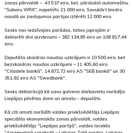
zonas pārvaldē – 43 537 eiro, bet, pārdodot automašīnu
"Subaru WRX", nopelnīts 21 000 eiro. Savukārt biedra
naudā un ziedojumos partijai iztērēti 12 000 eiro.
Sesks nav iedzīvojies parādos, toties joprojām ir
deklarēti divi aizdevumi – 382 134,85 eiro un 108 817,44
eiro.
Deputāta skaidras naudas uzkrājumi ir 10 500 eiro, bet
bezskaidras naudas uzkrājumi – 11 405,60 eiro
"Citadele bankā", 14 872,72 eiro AS "SEB bankā" un 30
351,92 eiro AS "Swedbank".
Sesks deklarācijā kā savu galveno darbavietu norādījis
Liepājas pilsētas domi un amatu – deputāts.
Kā citi amati norādīti valdes priekšsēdētājs Liepājas
speciālās ekonomiskās zonas pārvaldē, valdes
priekšsēdētājs "Liepājas partijā", valdes loceklis
"Apvienotajā sarakstā – Latvijas Zaļā partija, Latvijas