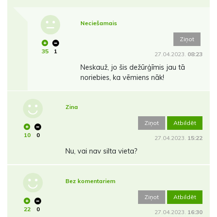
Neciešamais
Ziņot
35
1
27.04.2023.
08:23
Neskauž, jo šis dežūrģīmis jau tā
noriebies, ka vēmiens nāk!
Zina
Ziņot
Atbildēt
10
0
27.04.2023.
15:22
Nu, vai nav silta vieta?
Bez komentariem
Ziņot
Atbildēt
22
0
27.04.2023.
16:30