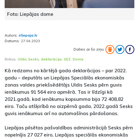
Foto: Liepājas dome
Autors:
irliepaja.lv
Datums:
27.04.2023
Dalies ar šo ziņu:
Birkas:
Uldis Sesks
,
deklarācija
,
SEZ
,
Dome
Kā redzams no kārtējā gada deklarācijas – par 2022.
gadu – deputāts un Liepājas Speciālās ekonomiskās
zonas valdes priekšsēdētājs Uldis Sesks pērn guvis
ienākumus 91 564 eiro apmērā. Tas ir līdzīgi kā
2021.gadā, kad ienākumu kopsumma bija 72 408,82
eiro. Taču atšķirībā no aizpērnā gada, 2022.gadā Sesks
guvis ienākumus arī no automašīnas pārdošanas.
Liepājas pilsētas pašvaldības administrācijā Sesks pērn
nopelnījis 27 027 eiro, Liepājas speciālās ekonomiskās