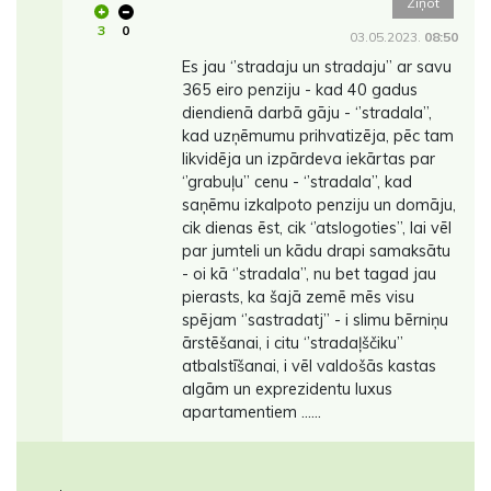
Ziņot
3
0
03.05.2023.
08:50
Es jau ‘’stradaju un stradaju’’ ar savu
365 eiro penziju - kad 40 gadus
diendienā darbā gāju - ‘’stradala’’,
kad uzņēmumu prihvatizēja, pēc tam
likvidēja un izpārdeva iekārtas par
‘’grabuļu’’ cenu - ‘’stradala’’, kad
saņēmu izkalpoto penziju un domāju,
cik dienas ēst, cik ‘’atslogoties’’, lai vēl
par jumteli un kādu drapi samaksātu
- oi kā ‘’stradala’’, nu bet tagad jau
pierasts, ka šajā zemē mēs visu
spējam ‘’sastradatj’’ - i slimu bērniņu
ārstēšanai, i citu ‘’stradaļščiku’’
atbalstīšanai, i vēl valdošās kastas
algām un exprezidentu luxus
apartamentiem ..….