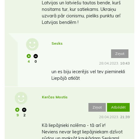
Latvijas un latviešu tautas bende, kurš
nositams tur, kur satiekams. Ukraiņu
uzvarā pār cionismu, pieliks punktu arī
Latvijas bendēm !
Sesks
Ziņot
4
0
28.04.2023.
10:43
un es biju iecerējis vel tev pieminekli
Liepājā atklāt
Kerčas Mostis
Ziņot
Atbildēt
9
2
28.04.2023.
21:39
Kā liepājnieki nolēma - tā arī ir!
Neviens nevar liegt liepājniekam dzīvot
sūdos un maksāt kaukādam Seskam!