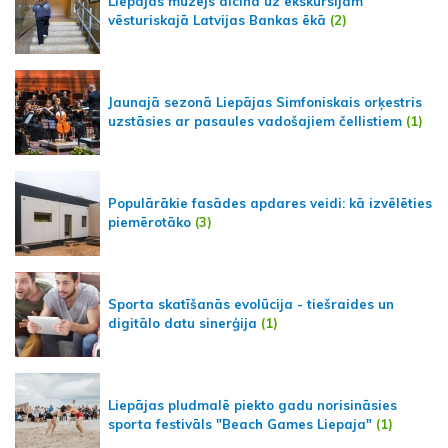
Liepājas muzejs aicina uz ekskursijām
vēsturiskajā Latvijas Bankas ēkā
(2)
Jaunajā sezonā Liepājas Simfoniskais orķestris
uzstāsies ar pasaules vadošajiem čellistiem
(1)
Populārākie fasādes apdares veidi: kā izvēlēties
piemērotāko
(3)
Sporta skatīšanās evolūcija - tiešraides un
digitālo datu sinerģija
(1)
Liepājas pludmalē piekto gadu norisināsies
sporta festivāls "Beach Games Liepaja"
(1)