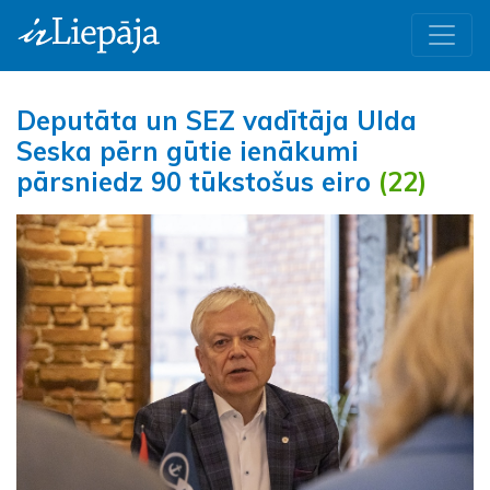
Deputāta un SEZ vadītāja Ulda
Seska pērn gūtie ienākumi
pārsniedz 90 tūkstošus eiro
(22)