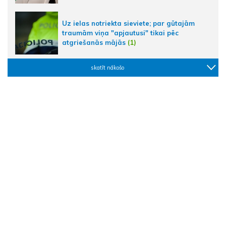
Uz ielas notriekta sieviete; par gūtajām
traumām viņa "apjautusi" tikai pēc
atgriešanās mājās
(1)
skatīt nākošo