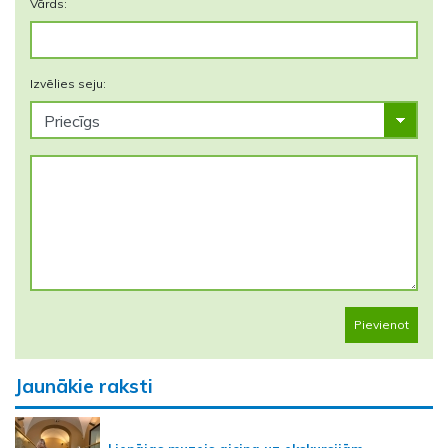
Vārds:
Izvēlies seju:
Pievienot
Jaunākie raksti