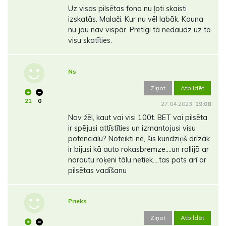
Uz visas pilsētas fona nu ļoti skaisti
izskatās. Malači. Kur nu vēl labāk. Kauna
nu jau nav vispār. Pretīgi tā nedaudz uz to
visu skatīties.
Ns
Ziņot
Atbildēt
21
0
27.04.2023.
19:08
Nav žēl, kaut vai visi 100t. BET vai pilsēta
ir spējusi attīstīties un izmantojusi visu
potenciālu? Noteikti nē, šis kundziņš drīzāk
ir bijusi kā auto rokasbremze....un rallijā ar
norautu roķeni tālu netiek....tas pats arī ar
pilsētas vadīšanu
Prieks
Ziņot
Atbildēt