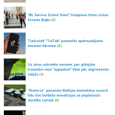
"BL Serviss Grand Slam" čempiona titulu izcīna
Ernests Buļko
(3)
Tiešraidē "TikTok" pamanīts apdraudējums
maziem bērniem
(3)
Uz ielas notriekta sieviete; par gūtajām
traumām viņa "apjautusi" tikai pēc atgriešanās
mājās
(1)
“Bioforce” piesaista Baltijas biometāna nozarē
līdz šim lielākās investīcijas un paplašinās
darbību Latvijā
(4)