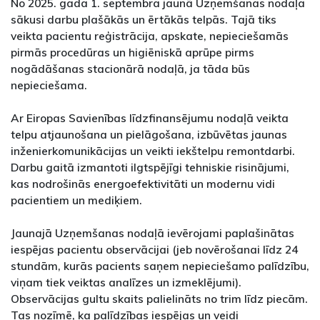
No 2025. gada 1. septembra jaunā Uzņemšanas nodaļa
sākusi darbu plašākās un ērtākās telpās. Tajā tiks
veikta pacientu reģistrācija, apskate, nepieciešamās
pirmās procedūras un higiēniskā aprūpe pirms
nogādāšanas stacionārā nodaļā, ja tāda būs
nepieciešama.
Ar Eiropas Savienības līdzfinansējumu nodaļā veikta
telpu atjaunošana un pielāgošana, izbūvētas jaunas
inženierkomunikācijas un veikti iekštelpu remontdarbi.
Darbu gaitā izmantoti ilgtspējīgi tehniskie risinājumi,
kas nodrošinās energoefektivitāti un modernu vidi
pacientiem un mediķiem.
Jaunajā Uzņemšanas nodaļā ievērojami paplašinātas
iespējas pacientu observācijai (jeb novērošanai līdz 24
stundām, kurās pacients saņem nepieciešamo palīdzību,
viņam tiek veiktas analīzes un izmeklējumi).
Observācijas gultu skaits palielināts no trim līdz piecām.
Tas nozīmē, ka palīdzības iespējas un veidi