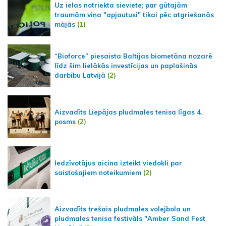
Uz ielas notriekta sieviete; par gūtajām
traumām viņa "apjautusi" tikai pēc atgriešanās
mājās
(1)
“Bioforce” piesaista Baltijas biometāna nozarē
līdz šim lielākās investīcijas un paplašinās
darbību Latvijā
(2)
Aizvadīts Liepājas pludmales tenisa līgas 4.
posms
(2)
Iedzīvotājus aicina izteikt viedokli par
saistošajiem noteikumiem
(2)
Aizvadīts trešais pludmales volejbola un
pludmales tenisa festivāls "Amber Sand Fest