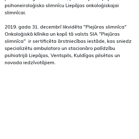
psihoneiroloģisko slimnīcu Liepājas onkoloģiskajai
slimnīcai.
2019. gada 31. decembrī likvidēta "Piejūras slimnīca"
Onkoloģiskā klīnika un kopš tā valsts SIA "Piejūras
slimnīca" ir sertificēta ārstniecības iestāde, kas sniedz
specializētu ambulatoro un stacionāro palīdzību
psihiatrijā Liepājas, Ventspils, Kuldīgas pilsētas un
novada iedzīvotājiem.