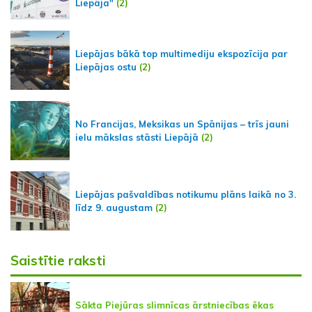
Liepāja"
(2)
Liepājas bākā top multimediju ekspozīcija par
Liepājas ostu
(2)
No Francijas, Meksikas un Spānijas – trīs jauni
ielu mākslas stāsti Liepājā
(2)
Liepājas pašvaldības notikumu plāns laikā no 3.
līdz 9. augustam
(2)
Saistītie raksti
Sākta Piejūras slimnīcas ārstniecības ēkas