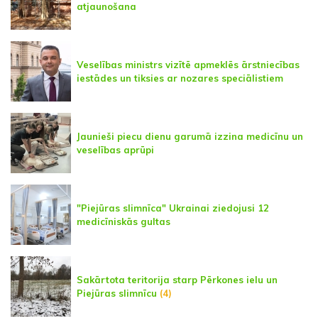
atjaunošana
Veselības ministrs vizītē apmeklēs ārstniecības
iestādes un tiksies ar nozares speciālistiem
Jaunieši piecu dienu garumā izzina medicīnu un
veselības aprūpi
"Piejūras slimnīca" Ukrainai ziedojusi 12
medicīniskās gultas
Sakārtota teritorija starp Pērkones ielu un
Piejūras slimnīcu
(4)