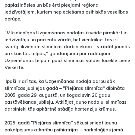
paplašināsies un būs ērti pieejami reģiona
iedzīvotājiem, kuriem nepieciešama psihiskās veselības
aprūpe.
"Mūsdienīgas Uzņemšanas nodaļas izveide pirmkārt ir
iedzīvotāju un pacientu vārdā, bet vienlaikus tas ir
svarīgi ikvienam slimnīcas darbiniekam – strādāt jaunās
un skaistās telpās," gandarījumu par radītajām
Uzņemšanas telpām pauž slimnīcas valdes locekle Liene
Veikerte.
Īpaši ir arī tas, ka Uzņemšanas nodaļa darbu sāk
slimnīcas jubilejas gadā – "Piejūras slimnīca" dibināta
2005. gada 29. augustā, un šogad svin 20 gadu
pastāvēšanas jubileju. Atklājot jauno nodaļu, slimnīcas
darbinieki tās apkārtnē stādīja hortenziju krūmus.
2025. gadā "Piejūras slimnīca" sākusi sniegt jaunu
pakalpojums atkarību psihiatrijas – narkoloģijas jomā.