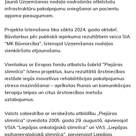
Jaunā Uzņemšanas nodaļa nodrošinās atbilstošu
infrastruktūru pakalpojumu sniegšanai un pacientu
apjoma pieaugumam.
Projekta īstenošana tika sākta 2024. gada oktobrī.
Būvdarbus pēc publiskā iepirkuma rezultātiem veica SIA
"MK Būvniecība", īstenojot Uzņemšanas nodaļas
vienkāršoto atjaunošanu.
Vienlaikus ar Eiropas fondu atbalstu šobrīd "Piejūras
slimnīca" īsteno projektus, kuru rezultātā ārstniecības
iestāde iegūs inovatīvus rehabilitācijas pakalpojumus
stresa mazināšanai – aprīkotas Runas un komunikācijas
terapiju telpas un citus ārstniecības metožu
uzlabojumus.
Valsts sabiedrība ar ierobežotu atbildību „Piejūras
slimnīca" izveidota 2005. gada 29. augustā, apvienojot
VSIA "Liepājas onkoloģiskā slimnīca" un VAS „Liepājas
psihoneiroloģiskā slimnīca", pievienojot Liepājas