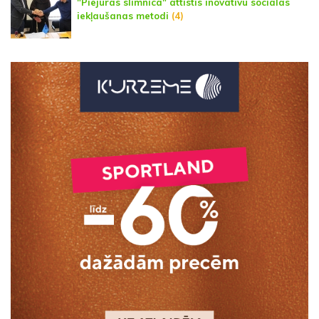
"Piejūras slimnīcā" attīstīs inovatīvu sociālās
iekļaušanas metodi
(4)