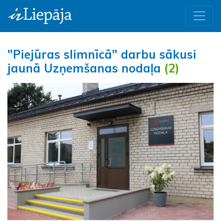
"Piejūras slimnīcā" darbu sākusi
jaunā Uzņemšanas nodaļa
(2)