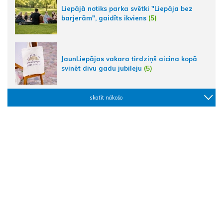
Liepājā notiks parka svētki "Liepāja bez
barjerām", gaidīts ikviens
(5)
JaunLiepājas vakara tirdziņš aicina kopā
svinēt divu gadu jubileju
(5)
skatīt nākošo