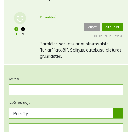
Danubļeģ
Ziņot
Atbildēt
1
2
06.09.2025.
21:26
Paralēles saskatu ar austrumvalsteli.
Tur arī "atklāj". Soliņus, autobusu pieturas,
gružkastes.
Vārds:
Izvēlies seju: