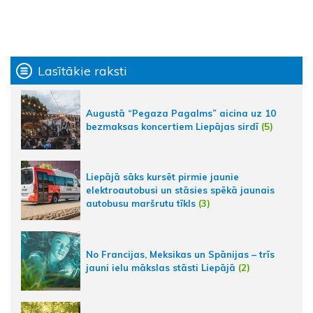
Lasītākie raksti
Augustā “Pegaza Pagalms” aicina uz 10
bezmaksas koncertiem Liepājas sirdī
(5)
Liepājā sāks kursēt pirmie jaunie
elektroautobusi un stāsies spēkā jaunais
autobusu maršrutu tīkls
(3)
No Francijas, Meksikas un Spānijas – trīs
jauni ielu mākslas stāsti Liepājā
(2)