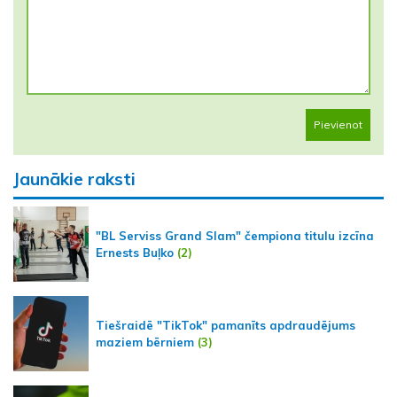
Pievienot
Jaunākie raksti
"BL Serviss Grand Slam" čempiona titulu izcīna
Ernests Buļko
(2)
Tiešraidē "TikTok" pamanīts apdraudējums
maziem bērniem
(3)