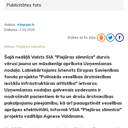
Publicitātes foto
Autors:
irliepaja.lv
Datums:
3.09.2025
Dalies ar šo ziņu:
Birkas:
Piejūras slimnīca
Šajā nedēļā Valsts SIA "Piejūras slimnīca" durvis
vērusi jauna un mūsdienīgi aprīkota Uzņemšanas
nodaļa. Labiekārtojums īstenots Eiropas Savienības
fonda projekta "Psihiskās veselības ārstniecības
iestāžu infrastruktūras attīstība" ietvaros.
Uzņemšanas nodaļas galvenais uzdevums ir
nodrošināt pacientiem ērtu un drošu ārstniecības
pakalpojumu pieejamību, kā arī paaugstināt veselības
aprūpes efektivitāti, informē VSIA "Piejūras slimnīca"
projektu vadītāja Agnese Valdmane.