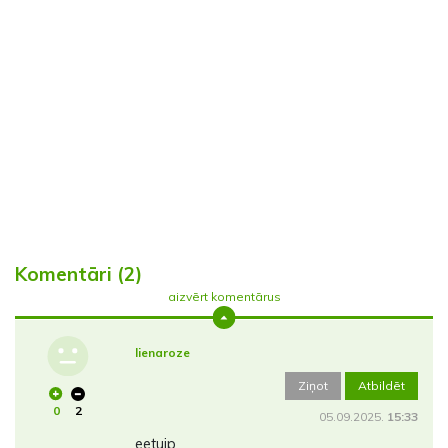
Komentāri (2)
aizvērt komentārus
lienaroze
Ziņot
Atbildēt
0
2
05.09.2025.
15:33
eetuip