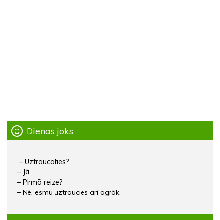
Dienas joks
– Uztraucaties?
– Jā.
– Pirmā reize?
– Nē, esmu uztraucies arī agrāk.