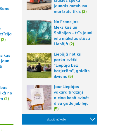
stāsies spēkā
jaunais autobusu
 Sand
maršrutu tīkls
(3)
No Francijas,
Meksikas un
p
Spānijas – trīs jauni
zīcija
ielu mākslas stāsti
(2)
Liepājā
(2)
Liepājā notiks
ksikas
parka svētki
 jauni
"Liepāja bez
ti
barjerām", gaidīts
ikviens
(5)
JaunLiepājas
ības
vakara tirdziņš
aikā no
aicina kopā svinēt
am
(2)
divu gadu jubileju
(5)
skatīt nākošo