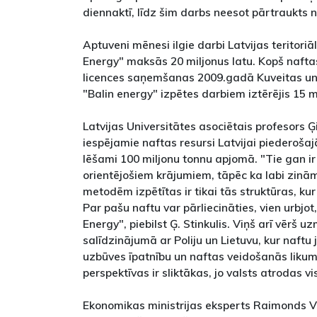
diennaktī, līdz šim darbs neesot pārtraukts n
Aptuveni mēnesi ilgie darbi Latvijas teritori
Energy" maksās 20 miljonus latu. Kopš nafta
licences saņemšanas 2009.gadā Kuveitas u
"Balin energy" izpētes darbiem iztērējis 15 mil
Latvijas Universitātes asociētais profesors Ģir
iespējamie naftas resursi Latvijai piederošajā
lēšami 100 miljonu tonnu apjomā. "Tie gan i
orientējošiem krājumiem, tāpēc ka labi zinā
metodēm izpētītas ir tikai tās struktūras, kur
Par pašu naftu var pārliecināties, vien urbjo
Energy", piebilst Ģ. Stinkulis. Viņš arī vērš u
salīdzinājumā ar Poliju un Lietuvu, kur naftu
uzbūves īpatnību un naftas veidošanās likum
perspektīvas ir sliktākas, jo valsts atrodas v
Ekonomikas ministrijas eksperts Raimonds Vi