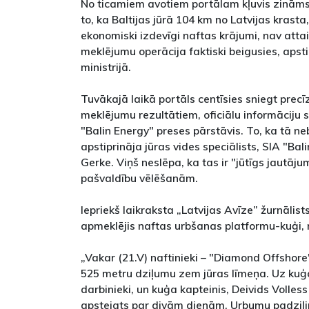
No ticamiem avotiem portālam kļuvis zināms
to, ka Baltijas jūrā 104 km no Latvijas krasta
ekonomiski izdevīgi naftas krājumi, nav atta
meklējumu operācija faktiski beigusies, apst
ministrijā.
Tuvākajā laikā portāls centīsies sniegt prec
meklējumu rezultātiem, oficiālu informāciju s
"Balin Energy" preses pārstāvis. To, ka tā n
apstiprināja jūras vides speciālists, SIA "Bal
Gerke. Viņš neslēpa, ka tas ir "jūtīgs jautājum
pašvaldību vēlēšanām.
Iepriekš laikraksta „Latvijas Avīze” žurnālist
apmeklējis naftas urbšanas platformu-kuģi, r
„Vakar (21.V) naftinieki – "Diamond Offshore"
525 metru dziļumu zem jūras līmeņa. Uz kuģ
darbinieki, un kuģa kapteinis, Deivids Volless 
apsteigts par divām dienām. Urbumu padziļi