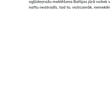
ogļūdeņražu meklēšana Baltijas jūrā notiek v
naftu neatradīs, tad to, visticamāk, nemeklēs 