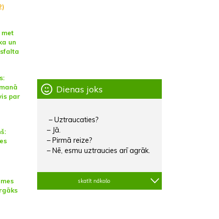
2)
 met
ka un
sfalta
s:
 manā
Dienas joks
vis par
– Uztraucaties?
– Jā.
š:
– Pirmā reize?
es
– Nē, esmu uztraucies arī agrāk.
emes
skatīt nākošo
rgāks