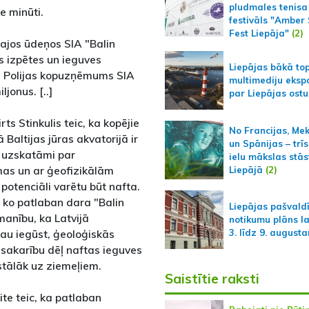
pludmales tenisa
e minūti.
festivāls "Amber
Fest Liepāja"
(2)
ālajos ūdeņos SIA "Balin
s izpētes un ieguves
Liepājas bākā to
n Polijas kopuzņēmums SIA
multimediju ekspo
jonus. [..]
par Liepājas ostu
ts Stinkulis teic, ka kopējie
No Francijas, Me
 Baltijas jūras akvatorijā ir
un Spānijas – trīs
r uzskatāmi par
ielu mākslas stās
mas un ar ģeofizikālām
Liepājā
(2)
 potenciāli varētu būt nafta.
t, ko patlaban dara "Balin
Liepājas pašvald
zmanību, ka Latvijā
notikumu plāns l
 jau iegūst, ģeoloģiskās
3. līdz 9. august
sakarību dēļ naftas ieguves
istālāk uz ziemeļiem.
Saistītie raksti
te teic, ka patlaban