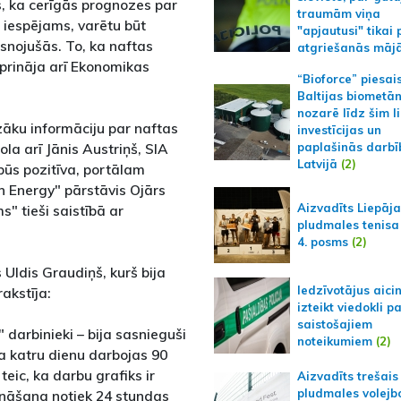
, ka cerīgās prognozes par
traumām viņa
, iespējams, varētu būt
"apjautusi" tikai 
isnojušās. To, ka naftas
atgriešanās māj
iprināja arī Ekonomikas
“Bioforce” piesai
Baltijas biometā
nozarē līdz šim l
īzāku informāciju par naftas
investīcijas un
ola arī Jānis Austriņš, SIA
paplašinās darbī
Latvijā
(2)
ebūs pozitīva, portālam
in Energy" pārstāvis Ojārs
Aizvadīts Liepāj
s" tieši saistībā ar
pludmales tenisa
4. posms
(2)
s Uldis Graudiņš, kurš bija
Iedzīvotājus aici
akstīja:
izteikt viedokli p
saistošajiem
 darbinieki – bija sasnieguši
noteikumiem
(2)
a katru dienu darbojas 90
teic, ka darbu grafiks ir
Aizvadīts trešais
pludmales volejb
nāšana notiek 24 stundas