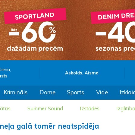
diena,
Askolds, Aisma
usts
Krimināls
Dome
Sports
Vide
Izklai
ātris
Summer Sound
Izstādes
Izglītīb
neļa galā tomēr neatspīdēja