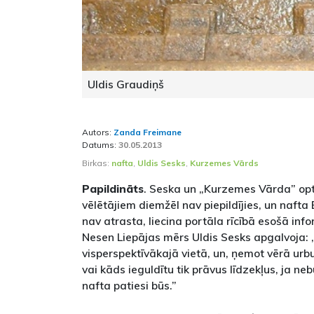
Uldis Graudiņš
Autors:
Zanda Freimane
Datums:
30.05.2013
Birkas:
nafta
,
Uldis Sesks
,
Kurzemes Vārds
Papildināts
. Seska un „Kurzemes Vārda” opt
vēlētājiem diemžēl nav piepildījies, un nafta 
nav atrasta, liecina portāla rīcībā esošā info
Nesen Liepājas mērs Uldis Sesks apgalvoja: „
visperspektīvākajā vietā, un, ņemot vērā ur
vai kāds ieguldītu tik prāvus līdzekļus, ja n
nafta patiesi būs.”