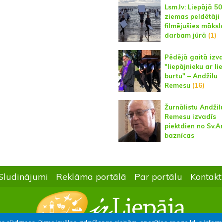
Lsm.lv: Liepājā 50
ziemas peldētāji
filmējušies māksl
darbam jūrā
(1)
Pēdējā gaitā izv
"liepājnieku ar li
burtu" – Andžilu
Remesu
(16)
Žurnālistu Andžil
Remesu izvadīs
piektdien no Sv.
baznīcas
Sludinājumi
Reklāma portālā
Par portālu
Kontakt