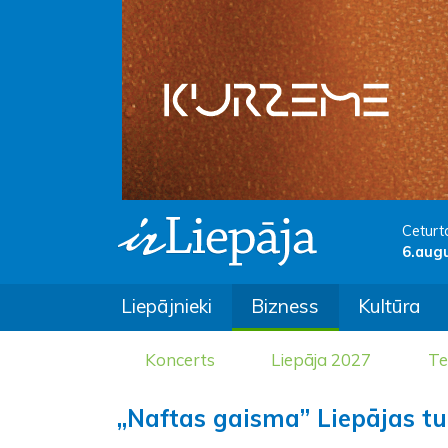
Ceturt
6.aug
Liepājnieki
Bizness
Kultūra
Koncerts
Liepāja 2027
Te
„Naftas gaisma” Liepājas tu