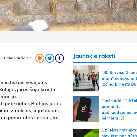
Jaunākie raksti
Dalies ar šo ziņu:
"BL Serviss Gran
Slam" čempiona t
imistiskais vēstījums
izcīna Ernests Bu
Baltijas jūras šajā krastā
rmācija.
Tiešraidē "TikTo
Izpēte notiek Baltijas jūras
pamanīts
buma izmaksas, ir jāšaubās,
apdraudējums m
ebūtu pamatotas cerības, ka
bērniem
(3)
Uz ielas notriekt
sieviete; par gūt