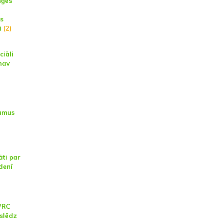
ņģes
s
i
(2)
ciāli
nav
umus
āti par
denī
WRC
oslēdz