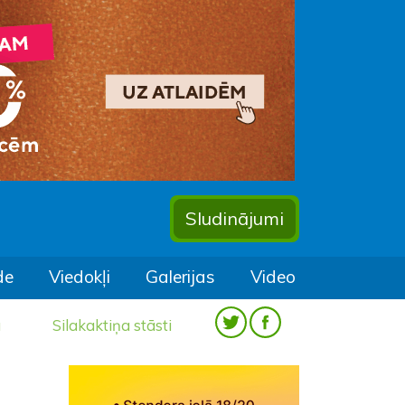
Sludinājumi
de
Viedokļi
Galerijas
Video
a
Silakaktiņa stāsti