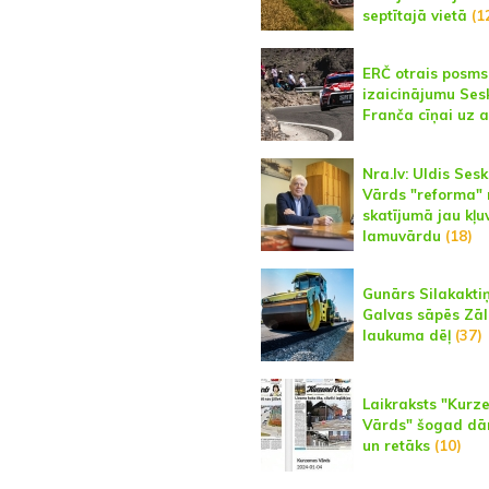
septītajā vietā
(1
ERČ otrais posms
izaicinājumu Ses
Franča cīņai uz a
Nra.lv: Uldis Sesk
Vārds "reforma"
skatījumā jau kļu
lamuvārdu
(18)
Gunārs Silakaktiņ
Galvas sāpēs Zāl
laukuma dēļ
(37)
Laikraksts "Kurz
Vārds" šogad dā
un retāks
(10)