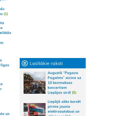
pēc
ās
(1)
sta
na
ielākās
bu
as
Lasītākie raksti
 līgas
Augustā “Pegaza
Pagalms” aicina uz
10 bezmaksas
na
koncertiem
ar
Liepājas sirdī
(5)
Liepājā sāks kursēt
pirmie jaunie
elektroautobusi un
ola un