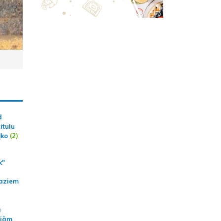
d
itulu
ļko
(2)
k"
aziem
a
ajām