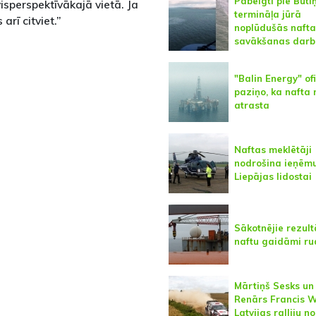
Pabeigti pie Būti
isperspektīvākajā vietā. Ja
termināļa jūrā
arī citviet.”
noplūdušās nafta
savākšanas darb
"Balin Energy" ofi
paziņo, ka nafta 
atrasta
Naftas meklētāji
nodrošina ieņēm
Liepājas lidostai
Sākotnējie rezult
naftu gaidāmi ru
Mārtiņš Sesks un
Renārs Francis 
Latvijas ralliju n