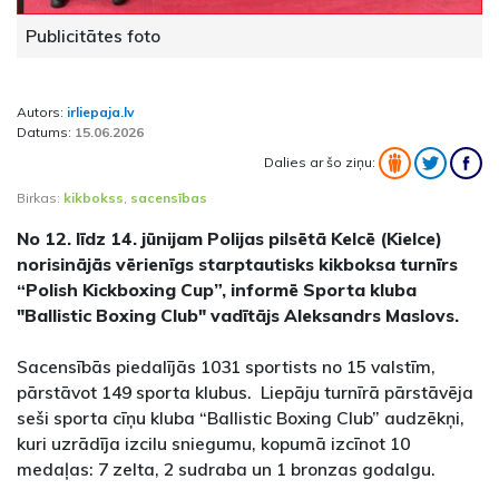
Publicitātes foto
Autors:
irliepaja.lv
Datums:
15.06.2026
Dalies ar šo ziņu:
Birkas:
kikbokss
,
sacensības
No 12. līdz 14. jūnijam Polijas pilsētā Kelcē (Kielce)
norisinājās vērienīgs starptautisks kikboksa turnīrs
“Polish Kickboxing Cup”, informē Sporta kluba
"Ballistic Boxing Club" vadītājs Aleksandrs Maslovs.
Sacensībās piedalījās 1031 sportists no 15 valstīm,
pārstāvot 149 sporta klubus. Liepāju turnīrā pārstāvēja
seši sporta cīņu kluba “Ballistic Boxing Club” audzēkņi,
kuri uzrādīja izcilu sniegumu, kopumā izcīnot 10
medaļas: 7 zelta, 2 sudraba un 1 bronzas godalgu.