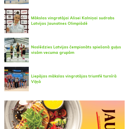
Mākslas vingrotājai Alisei Kalniņai sudrabs
Latvijas Jaunatnes Olimpiādē
Noslēdzies Latvijas čempionāts spiešanā guļus
visām vecuma grupām
Liepājas mākslas vingrotājas triumfē turnīrā
Viļņā