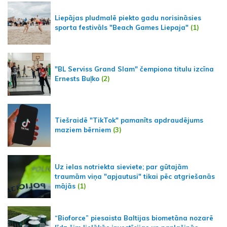
Liepājas pludmalē piekto gadu norisināsies
sporta festivāls "Beach Games Liepaja"
(1)
"BL Serviss Grand Slam" čempiona titulu izcīna
Ernests Buļko
(2)
Tiešraidē "TikTok" pamanīts apdraudējums
maziem bērniem
(3)
Uz ielas notriekta sieviete; par gūtajām
traumām viņa "apjautusi" tikai pēc atgriešanās
mājās
(1)
“Bioforce” piesaista Baltijas biometāna nozarē