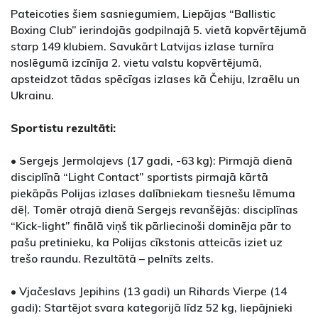
Pateicoties šiem sasniegumiem, Liepājas “Ballistic
Boxing Club” ierindojās godpilnajā 5. vietā kopvērtējumā
starp 149 klubiem. Savukārt Latvijas izlase turnīra
noslēgumā izcīnīja 2. vietu valstu kopvērtējumā,
apsteidzot tādas spēcīgas izlases kā Čehiju, Izraēlu un
Ukrainu.
Sportistu rezultāti:
• Sergejs Jermolajevs (17 gadi, -63 kg): Pirmajā dienā
disciplīnā “Light Contact” sportists pirmajā kārtā
piekāpās Polijas izlases dalībniekam tiesnešu lēmuma
dēļ. Tomēr otrajā dienā Sergejs revanšējās: disciplīnas
“Kick-light” finālā viņš tik pārliecinoši dominēja pār to
pašu pretinieku, ka Polijas cīkstonis atteicās iziet uz
trešo raundu. Rezultātā – pelnīts zelts.
• Vjačeslavs Jepihins (13 gadi) un Rihards Vierpe (14
gadi): Startējot svara kategorijā līdz 52 kg, liepājnieki