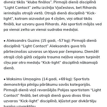
divreiz tikās “kluba finālos”. Pirmajā dienā disciplīnā
“Light Contact” zeltu izcīnīja Vjačeslavs, bet Rihards
ierindojās otrajā vietā. Otrajā dienā disciplīnā “Kick-
light”, katram aizvadot pa 4 cīņām, viņi atkal tikās
finālā, kur uzvaru guva Rihards. Abi sportisti mājās ved
pa vienai zelta un vienai sudraba medaļai.
• Aleksandrs Guzins (15 gadi, -57 kg): Pirmajā dienā
disciplīnā “Light Contact” Aleksandrs guva trīs
pārliecinošas uzvaras un kļuva par čempionu. Diemžēl
otrajā cīņā gūtā ceļgala trauma neļāva viņam turpināt
cīņu par otro medaļu “Kick-light” disciplīnā nākamajā
dienā.
• Maksims Umņagins (14 gadi, +69 kg): Sportists
demonstrēja pilnīgu pārākumu savās kategorijās.
Pirmajā dienā viņš revanšējās Polijas sportistam “Light
Contact” finālā, bet otrajā dienā guva divas tīras
uzvaras “Kick-light” disciplīnā, kļūstot par divkārtēju
turnīra uzvarētāju.