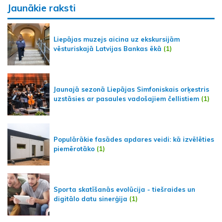
Jaunākie raksti
Liepājas muzejs aicina uz ekskursijām
vēsturiskajā Latvijas Bankas ēkā
(1)
Jaunajā sezonā Liepājas Simfoniskais orķestris
uzstāsies ar pasaules vadošajiem čellistiem
(1)
Populārākie fasādes apdares veidi: kā izvēlēties
piemērotāko
(1)
Sporta skatīšanās evolūcija - tiešraides un
digitālo datu sinerģija
(1)