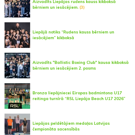
Aizvadīts Liepājas rudens kauss kikboksā
bērniem un iesācējiem.
(3)
Liepājā notiks “Rudens kauss bērniem un
iesācējiem” kikboksā
Aizvadīts "Ballistic Boxing Club" kausa kikboksā
bērniem un iesācējiem 2. posms
Bronza liepājniecei Eiropas badmintona U17
reitinga turnīrā “RSL Liepāja Beach U17 2026”
Liepājas peldētājiem medaļas Latvijas
čempionāta sacensībās