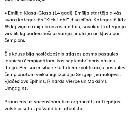
• Emīlija Klasa-Glasa (14 gadi): Emīlija startēja divās
svara kategorijās “Kick-light” disciplīnā. Kategorijā līdz
65 kg viņa izcīnīja bronzas medaļu, savukārt kategorijā
virs 65 kg pārliecinoši uzvarēja finālcīņā un kļuva par
čempioni.
Šis kauss bija noslēdzošais atlases posms pasaules
jauniešu čempionātam, kas septembrī norisināsies
Itālijā. Pēc sacensību rezultātiem kvalifikāciju pasaules
čempionātam veiksmīgi izpildīja Sergejs Jermolajevs,
Vjačeslavs Epihins, Rihards Vierpe un Maksims
Umņagins.
Brauciens uz sacensībām tika organizēts ar Liepājas
valstspilsētas pašvaldības atbalstu.