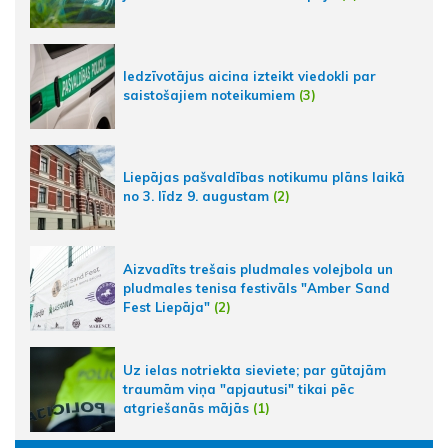
Iedzīvotājus aicina izteikt viedokli par
saistošajiem noteikumiem
(3)
Liepājas pašvaldības notikumu plāns laikā
no 3. līdz 9. augustam
(2)
Aizvadīts trešais pludmales volejbola un
pludmales tenisa festivāls "Amber Sand
Fest Liepāja"
(2)
Uz ielas notriekta sieviete; par gūtajām
traumām viņa "apjautusi" tikai pēc
atgriešanās mājās
(1)