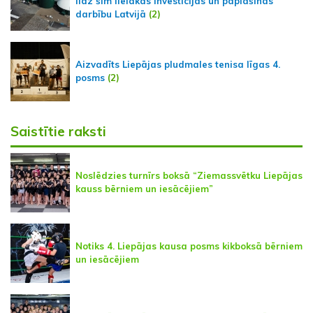
līdz šim lielākās investīcijas un paplašinās
darbību Latvijā
(2)
Aizvadīts Liepājas pludmales tenisa līgas 4.
posms
(2)
Saistītie raksti
Noslēdzies turnīrs boksā “Ziemassvētku Liepājas
kauss bērniem un iesācējiem”
Notiks 4. Liepājas kausa posms kikboksā bērniem
un iesācējiem