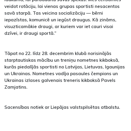
veidot rotāciju, lai vienas grupas sportisti nesacentos
savā starpā. Tas veicina socializāciju — bērni
iepazīstas, komunicē un iegūst draugus. Kā zināms,
visuzticamākie draugi, ar kuriem var iet cauri visai
dzīvei, ir draugi sportā.”
Tāpat no 22. līdz 28. decembrim klubā norisinājās
starptautiskas mācību un treniņu nometnes kikboksā,
kurās piedalījās sportisti no Latvijas, Lietuvas, Igaunijas
un Ukrainas. Nometnes vadīja pasaules čempions un
Ukrainas izlases galvenais treneris kikboksā Pavels
Zamjatins.
Sacensības notiek ar Liepājas valstspilsētas atbalstu.