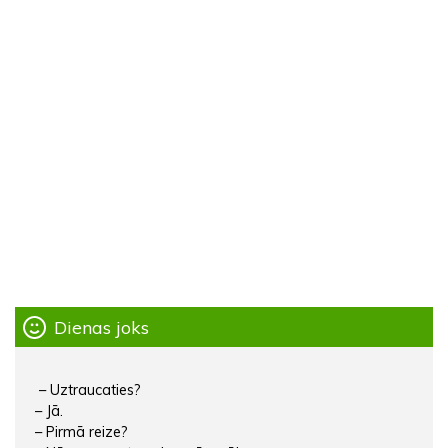
Dienas joks
– Uztraucaties?
– Jā.
– Pirmā reize?