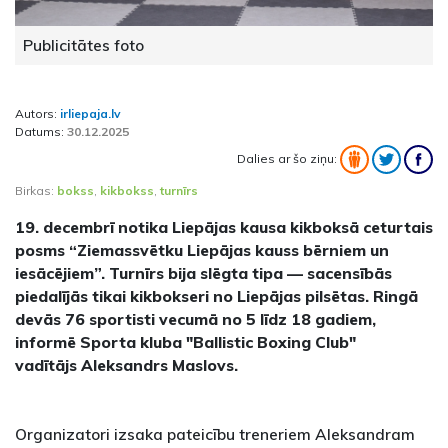
Publicitātes foto
Autors:
irliepaja.lv
Datums:
30.12.2025
Dalies ar šo ziņu:
Birkas:
bokss
,
kikbokss
,
turnīrs
19. decembrī notika Liepājas kausa kikboksā ceturtais
posms “Ziemassvētku Liepājas kauss bērniem un
iesācējiem”. Turnīrs bija slēgta tipa — sacensībās
piedalījās tikai kikbokseri no Liepājas pilsētas. Ringā
devās 76 sportisti vecumā no 5 līdz 18 gadiem,
informē Sporta kluba "Ballistic Boxing Club"
vadītājs Aleksandrs Maslovs.
Organizatori izsaka pateicību treneriem Aleksandram