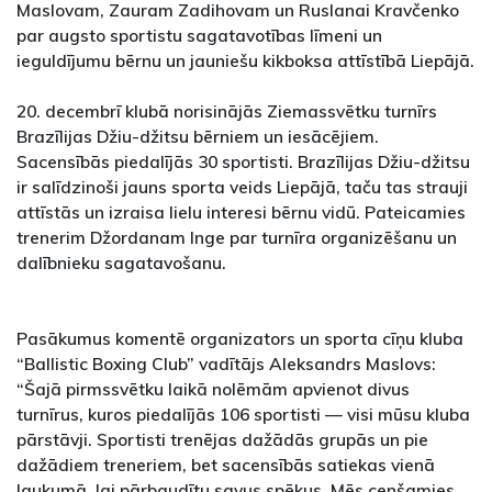
Maslovam, Zauram Zadihovam un Ruslanai Kravčenko
par augsto sportistu sagatavotības līmeni un
ieguldījumu bērnu un jauniešu kikboksa attīstībā Liepājā.
20. decembrī klubā norisinājās Ziemassvētku turnīrs
Brazīlijas Džiu-džitsu bērniem un iesācējiem.
Sacensībās piedalījās 30 sportisti. Brazīlijas Džiu-džitsu
ir salīdzinoši jauns sporta veids Liepājā, taču tas strauji
attīstās un izraisa lielu interesi bērnu vidū. Pateicamies
trenerim Džordanam Inge par turnīra organizēšanu un
dalībnieku sagatavošanu.
Pasākumus komentē organizators un sporta cīņu kluba
“Ballistic Boxing Club” vadītājs Aleksandrs Maslovs:
“Šajā pirmssvētku laikā nolēmām apvienot divus
turnīrus, kuros piedalījās 106 sportisti — visi mūsu kluba
pārstāvji. Sportisti trenējas dažādās grupās un pie
dažādiem treneriem, bet sacensībās satiekas vienā
laukumā, lai pārbaudītu savus spēkus. Mēs cenšamies