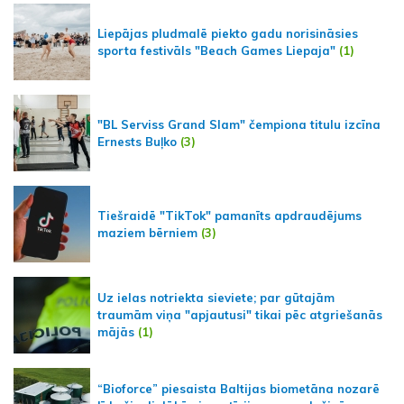
Liepājas pludmalē piekto gadu norisināsies
sporta festivāls "Beach Games Liepaja"
(1)
"BL Serviss Grand Slam" čempiona titulu izcīna
Ernests Buļko
(3)
Tiešraidē "TikTok" pamanīts apdraudējums
maziem bērniem
(3)
Uz ielas notriekta sieviete; par gūtajām
traumām viņa "apjautusi" tikai pēc atgriešanās
mājās
(1)
“Bioforce” piesaista Baltijas biometāna nozarē