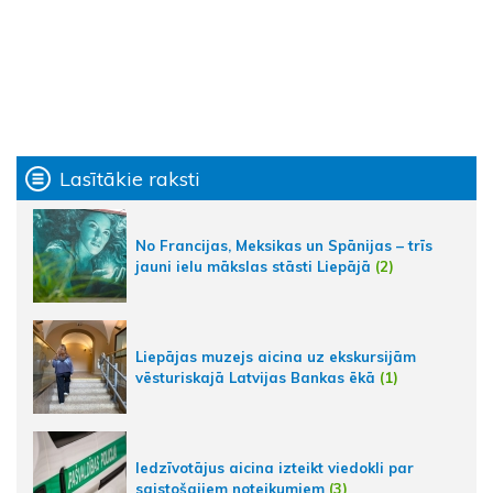
Lasītākie raksti
No Francijas, Meksikas un Spānijas – trīs
jauni ielu mākslas stāsti Liepājā
(2)
Liepājas muzejs aicina uz ekskursijām
vēsturiskajā Latvijas Bankas ēkā
(1)
Iedzīvotājus aicina izteikt viedokli par
saistošajiem noteikumiem
(3)