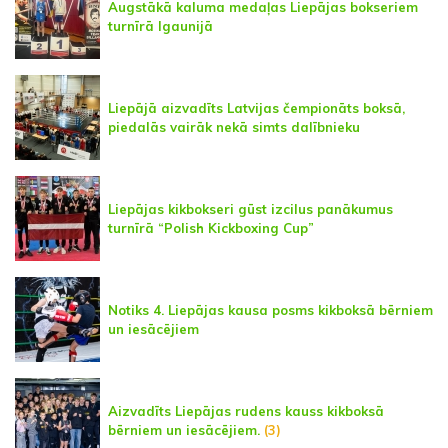
Augstākā kaluma medaļas Liepājas bokseriem
turnīrā Igaunijā
Liepājā aizvadīts Latvijas čempionāts boksā,
piedalās vairāk nekā simts dalībnieku
Liepājas kikbokseri gūst izcilus panākumus
turnīrā “Polish Kickboxing Cup”
Notiks 4. Liepājas kausa posms kikboksā bērniem
un iesācējiem
Aizvadīts Liepājas rudens kauss kikboksā
bērniem un iesācējiem.
(3)