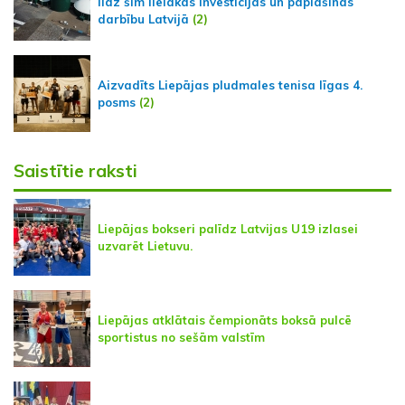
līdz šim lielākās investīcijas un paplašinās
darbību Latvijā
(2)
Aizvadīts Liepājas pludmales tenisa līgas 4.
posms
(2)
Saistītie raksti
Liepājas bokseri palīdz Latvijas U19 izlasei
uzvarēt Lietuvu.
Liepājas atklātais čempionāts boksā pulcē
sportistus no sešām valstīm