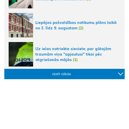
Liepājas pašvaldības notikumu plāns laikā
no 3. līdz 9. augustam
(2)
Uz ielas notriekta sieviete; par gūtajām
traumām viņa "apjautusi" tikai pēc
atgriešanās mājās
(1)
skatīt nākošo