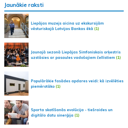
Jaunākie raksti
Liepājas muzejs aicina uz ekskursijām
vēsturiskajā Latvijas Bankas ēkā
(1)
Jaunajā sezonā Liepājas Simfoniskais orķestris
uzstāsies ar pasaules vadošajiem čellistiem
(1)
Populārākie fasādes apdares veidi: kā izvēlēties
piemērotāko
(1)
Sporta skatīšanās evolūcija - tiešraides un
digitālo datu sinerģija
(1)