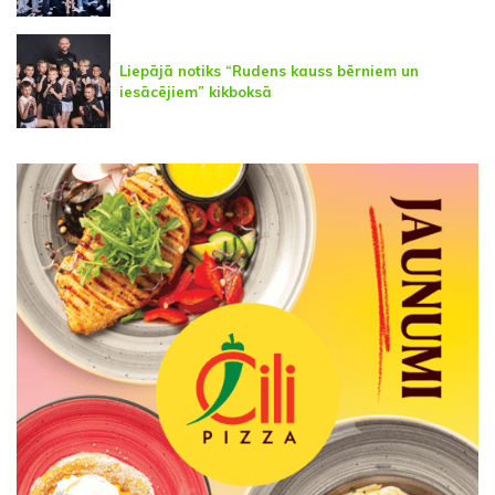
Liepājā notiks “Rudens kauss bērniem un
iesācējiem” kikboksā