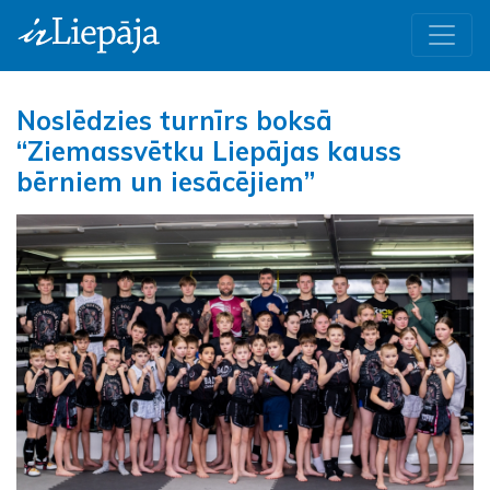
Noslēdzies turnīrs boksā
“Ziemassvētku Liepājas kauss
bērniem un iesācējiem”