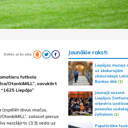
Jaunākie raksti
Dalies ar šo ziņu:
Liepājas muzejs 
uz ekskursijām
vēsturiskajā Latv
 amatieru futbola
Bankas ēkā
(1)
Nīca/OtankiMILL”, savukārt
 “1625 Liepāja”
Jaunajā sezonā
Liepājas Simfoni
orķestris uzstāsi
pasaules vadoša
 izspēlēt divus mačus,
čellistiem
(1)
a/OtankiMILL”, salasot piecus
s neizšķirts (3:3) veda uz
Populārākie fas