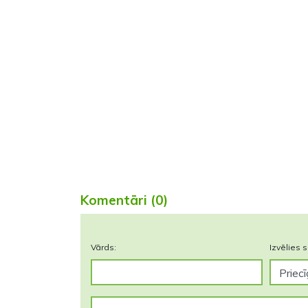
Komentāri (0)
Vārds:
Izvēlies s