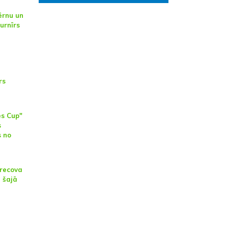
ērnu un
turnīrs
rs
es Cup"
s
s no
brecova
 šajā