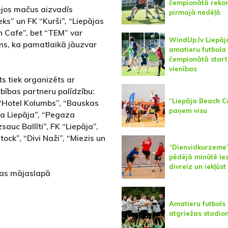
čempionātā rekor
pējos mačus aizvadīs
pirmajā nedēļā
eks” un FK “Kurši”, “Liepājas
h Cafe”, bet “TEM” var
WindUp.lv Liepāj
ums, ka pamatlaikā jāuzvar
amatieru futbola
čempionātā start
vienības
s tiek organizēts ar
rbības partneru palīdzību:
“Liepāja Beach C
 “Hotel Kolumbs”, “Bauskas
paņem visu
na Liepāja”, “Pegaza
auc Ballīti”, FK “Liepāja”,
ock”, “Divi Naži”, “Miezis un
“Dienvidkurzeme
pēdējā minūtē ies
divreiz un iekļūst
mas mājaslapā
Amatieru futbols
atgriežas stadio