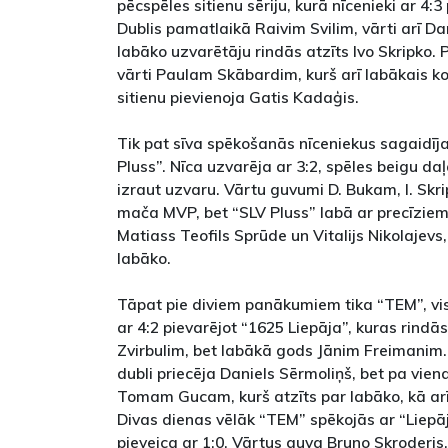
pēcspēles sitienu sēriju, kurā nīcenieki ar 4:3
Dublis pamatlaikā Raivim Svilim, vārti arī D
labāko uzvarētāju rindās atzīts Ivo Skripko. 
vārti Paulam Skābardim, kurš arī labākais k
sitienu pievienoja Gatis Kadaģis.
Tik pat sīva spēkošanās nīceniekus sagaidīja
Pluss”. Nīca uzvarēja ar 3:2, spēles beigu d
izraut uzvaru. Vārtu guvumi D. Bukam, I. Sk
mača MVP, bet “SLV Pluss” labā ar precīzie
Matiass Teofils Sprūde un Vitalijs Nikolajevs,
labāko.
Tāpat pie diviem panākumiem tika “TEM”, vis
ar 4:2 pievarējot “1625 Liepāja”, kuras rindā
Zvirbulim, bet labākā gods Jānim Freimanim.
dubli priecēja Daniels Sērmoliņš, bet pa vi
Tomam Gucam, kurš atzīts par labāko, kā a
Divas dienas vēlāk “TEM” spēkojās ar “Liepā
pieveica ar 1:0. Vārtus guva Bruno Skroderis, 