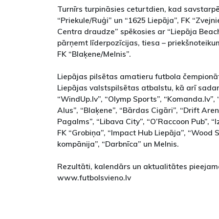
Turnīrs turpināsies ceturtdien, kad savstar
“Priekule/Ruģi” un “1625 Liepāja”, FK “Zvejni
Centra draudze” spēkosies ar “Liepāja Beac
pārņemt līderpozīcijas, tiesa – priekšnoteik
FK “Blaķene/Melnis”.
Liepājas pilsētas amatieru futbola čempionāt
Liepājas valstspilsētas atbalstu, kā arī sada
“WindUp.lv”, “Olymp Sports”, “Komanda.lv”,
Alus”, “Blaķene”, “Bārdas Cigāri”, “Drift Are
Pagalms”, “Libava City”, “O’Raccoon Pub”, “Izs
FK “Grobiņa”, “Impact Hub Liepāja”, “Wood St
kompānija”, “Darbnīca” un Melnis.
Rezultāti, kalendārs un aktualitātes pieeja
www.futbolsvieno.lv