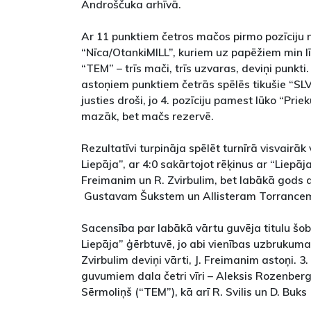
Androščuka arhīvā.
Ar 11 punktiem četros mačos pirmo pozīciju 
“Nīca/OtankiMILL”, kuriem uz papēžiem min lī
“TEM” – trīs mači, trīs uzvaras, deviņi punkti
astoņiem punktiem četrās spēlēs tikušie “SLV 
justies droši, jo 4. pozīciju pamest lūko “Pri
mazāk, bet mačs rezervē.
Rezultatīvi turpināja spēlēt turnīrā visvairāk
Liepāja”, ar 4:0 sakārtojot rēķinus ar “Liepāj
Freimanim un R. Zvirbulim, bet labākā gods 
Gustavam Šukstem un Allisteram Torrance
Sacensība par labākā vārtu guvēja titulu šob
Liepāja” ģērbtuvē, jo abi vienības uzbrukuma 
Zvirbulim deviņi vārti, J. Freimanim astoņi. 3.
guvumiem dala četri vīri – Aleksis Rozenbergs
Sērmoliņš (“TEM”), kā arī R. Svilis un D. Buks