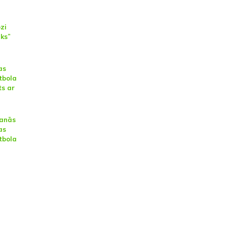
ozi
eks”
as
tbola
ts ar
šanās
as
tbola