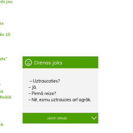
ds jau
as
ēs 10
afe”
Dienas joks
– Uztraucaties?
”
– Jā.
it
– Pirmā reize?
 finālā
– Nē, esmu uztraucies arī agrāk.
skatīt nākošo
nā