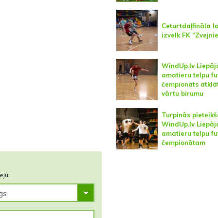
Ceturtdaļfināla l
izvelk FK “Zvejni
WindUp.lv Liepāj
amatieru telpu fu
čempionāts atklā
vārtu birumu
Turpinās pieteik
WindUp.lv Liepāj
amatieru telpu fu
čempionātam
eju: