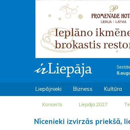
Sestdi
8.aug
Liepājnieki
Bizness
Kultūra
Koncerts
Liepāja 2027
Te
Nīcenieki izvirzās priekšā, 