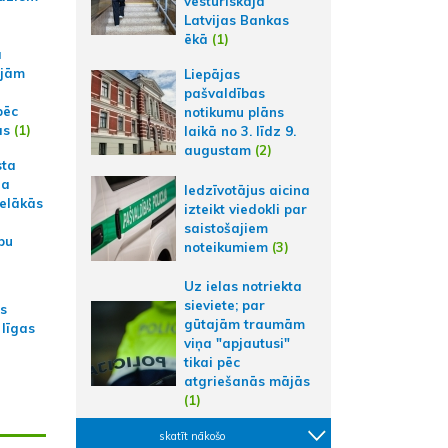
vēsturiskajā
Latvijas Bankas
ēkā
(1)
a
ajām
Liepājas
pašvaldības
pēc
notikumu plāns
ās
(1)
laikā no 3. līdz 9.
augustam
(2)
sta
na
Iedzīvotājus aicina
ielākās
izteikt viedokli par
saistošajiem
bu
noteikumiem
(3)
Uz ielas notriekta
sieviete; par
as
gūtajām traumām
 līgas
viņa "apjautusi"
tikai pēc
atgriešanās mājās
(1)
skatīt nākošo