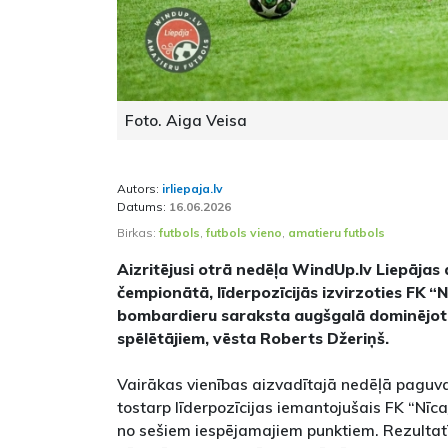
Foto. Aiga Veisa
Autors:
irliepaja.lv
Datums:
16.06.2026
Birkas:
futbols
,
futbols vieno
,
amatieru futbols
Aizritējusi otrā nedēļa WindUp.lv Liepājas
čempionātā, līderpozīcijās izvirzoties FK “
bombardieru saraksta augšgalā dominējot
spēlētājiem, vēsta Roberts Džeriņš.
Vairākas vienības aizvadītajā nedēļā paguva
tostarp līderpozīcijas iemantojušais FK “Nīc
no sešiem iespējamajiem punktiem. Rezultatīv