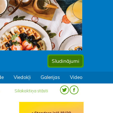
Sludinājumi
de
Viedokļi
Galerijas
Video
a
Silakaktiņa stāsti