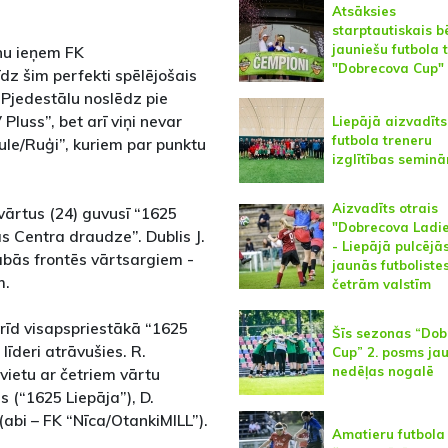
Atsāksies
starptautiskais b
jauniešu futbola 
nu ieņem FK
"Dobrecova Cup"
dz šim perfekti spēlējošais
. Pjedestālu noslēdz pie
Pluss”, bet arī viņi nevar
Liepājā aizvadīts
futbola treneru
ekule/Ruģi”, kuriem par punktu
izglītības seminā
Aizvadīts otrais
 vārtus (24) guvusī “1625
"Dobrecova Ladi
as Centra draudze”. Dublis J.
- Liepājā pulcējā
abās frontēs vārtsargiem -
jaunās futboliste
m.
četrām valstīm
rīd visapspriestākā “1625
Šīs sezonas “Do
līderi atrāvušies. R.
Cup” 2. posms jau
nedēļas nogalē
 vietu ar četriem vārtu
 (“1625 Liepāja”), D.
 (abi – FK “Nīca/OtankiMILL”).
Amatieru futbola