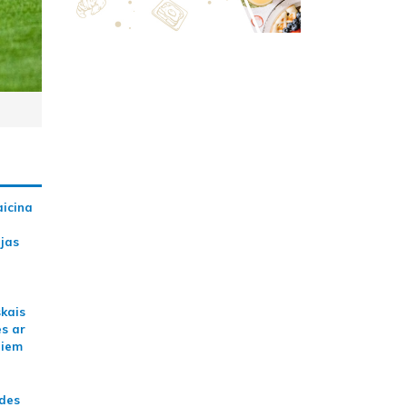
aicina
ijas
skais
es ar
jiem
ādes