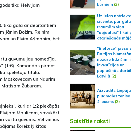
bērniem
(3)
 gods tika Helvijam
Uz ielas notriekt
sieviete; par gūt
0 tika galā ar debitantiem
traumām viņa
iem Jānim Božim, Reinim
"apjautusi" tikai 
evam un Elvim Ašmanim, bet
atgriešanās māj
“Bioforce” piesai
Baltijas biometā
vārtu guvumu jau nomedīja.
nozarē līdz šim l
s” (1:6). Komandas pirmos
investīcijas un
paplašinās darbī
ā spēlētāja titulu.
Latvijā
(2)
tam Moskovecam un Naurim
n Matīsam Žuburam.
Aizvadīts Liepāj
pludmales tenisa
4. posms
(2)
nieks”, kuri ar 1:2 piekāpās
 Elvijam Maulicam, savukārt
rī vārtu guvums. Vēl vienus
Saistītie raksti
abājams šoreiz Ņikitas