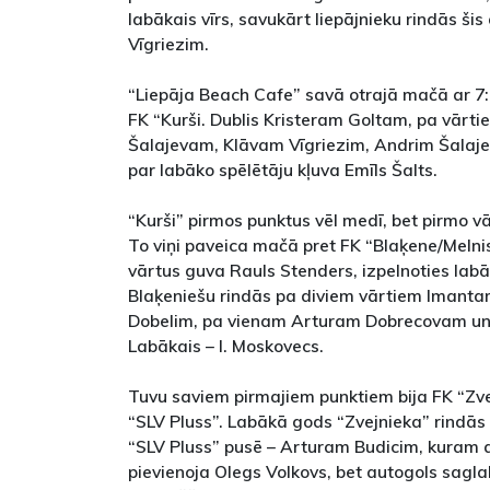
labākais vīrs, savukārt liepājnieku rindās šis
Vīgriezim.
“Liepāja Beach Cafe” savā otrajā mačā ar 7:
FK “Kurši. Dublis Kristeram Goltam, pa vārt
Šalajevam, Klāvam Vīgriezim, Andrim Šalaj
par labāko spēlētāju kļuva Emīls Šalts.
“Kurši” pirmos punktus vēl medī, bet pirmo 
To viņi paveica mačā pret FK “Blaķene/Melni
vārtus guva Rauls Stenders, izpelnoties labāk
Blaķeniešu rindās pa diviem vārtiem Iman
Dobelim, pa vienam Arturam Dobrecovam u
Labākais – I. Moskovecs.
Tuvu saviem pirmajiem punktiem bija FK “Zvej
“SLV Pluss”. Labākā gods “Zvejnieka” rindās
“SLV Pluss” pusē – Arturam Budicim, kuram a
pievienoja Olegs Volkovs, bet autogols sagl