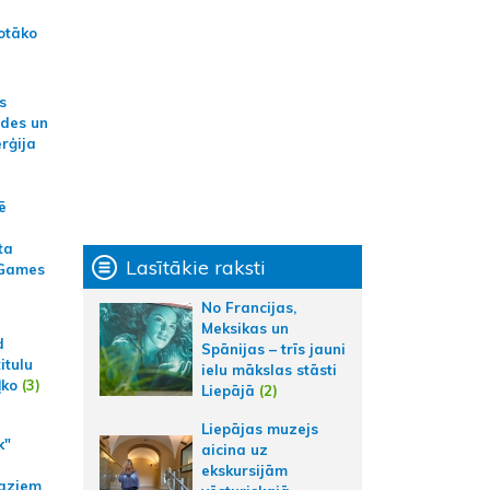
otāko
s
ides un
erģija
ē
ta
Lasītākie raksti
 Games
No Francijas,
Meksikas un
d
Spānijas – trīs jauni
itulu
ielu mākslas stāsti
ļko
(3)
Liepājā
(2)
Liepājas muzejs
k"
aicina uz
ekskursijām
aziem