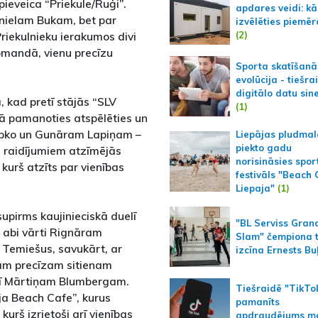
 pieveica “Priekule/Ruģi”.
apdares veidi: kā
anielam Bukam, bet par
izvēlēties piemēr
(2)
Priekulnieku ierakumos divi
omandā, vienu precīzu
Sporta skatīšanā
evolūcija - tiešra
digitālo datu sin
, kad pretī stājās “SLV
(1)
aļā pamanoties atspēlēties un
ripko un Gunāram Lapiņam –
Liepājas pludmal
piekto gadu
m raidījumiem atzīmējās
norisināsies spor
 kurš atzīts par vienības
festivāls "Beach
Liepaja"
(1)
upirms kaujinieciskā duelī
"BL Serviss Gran
s abi vārti Rignāram
Slam" čempiona t
 Temiešus, savukārt, ar
izcīna Ernests Bu
enam precīzam sitienam
rī Mārtiņam Blumbergam.
Tiešraidē "TikTo
ja Beach Cafe”, kurus
pamanīts
kurš izrietoši arī vienības
apdraudējums m