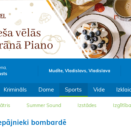
ena,
Mudīte, Vladislavs, Vladislava
usts
Krimināls
Dome
Sports
Vide
Izklai
ātris
Summer Sound
Izstādes
Izglītīb
liepājnieki bombardē