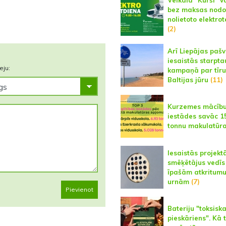
bez maksas nodo
nolietoto elektro
(2)
Arī Liepājas paš
iesaistās starpta
eju:
kampaņā par tīru
Baltijas jūru
(11)
Kurzemes mācīb
iestādes savāc 1
tonnu makulatūr
Iesaistās projekt
smēķētājus vedīs
īpašām atkritum
urnām
(7)
Pievienot
Bateriju "toksiska
pieskāriens". Kā 