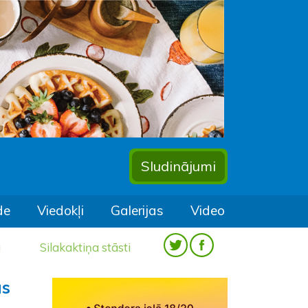
Sludinājumi
de
Viedokļi
Galerijas
Video
a
Silakaktiņa stāsti
as