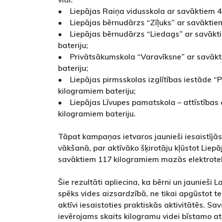
• Liepājas Raiņa vidusskola ar savāktiem 4
• Liepājas bērnudārzs “Zīļuks” ar savāktiem
• Liepājas bērnudārzs “Liedags” ar savākt
bateriju;
• Privātsākumskola “Varavīksne” ar savākt
bateriju;
• Liepājas pirmsskolas izglītības iestāde “
kilogramiem bateriju;
• Liepājas Līvupes pamatskola – attīstības 
kilogramiem bateriju.
Tāpat kampaņas ietvaros jaunieši iesaistījā
vākšanā, par aktīvāko šķirotāju kļūstot Liepā
savāktiem 117 kilogramiem mazās elektrote
Šie rezultāti apliecina, ka bērni un jaunieši L
spēks vides aizsardzībā, ne tikai apgūstot te
aktīvi iesaistoties praktiskās aktivitātēs. S
ievērojams skaits kilogramu videi bīstamo 