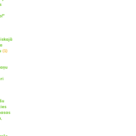
s
o!"
niskajā
da
u
(1)
paņu
ri
ašu
ties
masas
,
arēs