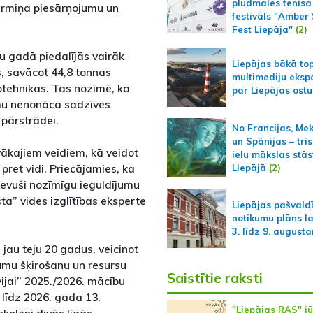
pludmales tenisa
gtermiņa piesārņojumu un
festivāls "Amber
Fest Liepāja"
(2)
u gadā piedalījās vairāk
Liepājas bākā to
s, savācot 44,8 tonnas
multimediju ekspo
rotehnikas. Tas nozīmē, ka
par Liepājas ostu
umu nenonāca sadzīves
 pārstrādei.
No Francijas, Me
un Spānijas – trīs
īvākajiem veidiem, kā veidot
ielu mākslas stās
pret vidi. Priecājamies, ka
Liepājā
(2)
 devuši nozīmīgu ieguldījumu
ta” vides izglītības eksperte
Liepājas pašvald
notikumu plāns l
3. līdz 9. august
 jau teju 20 gadus, veicinot
tumu šķirošanu un resursu
Saistītie raksti
ijai” 2025./2026. mācību
līdz 2026. gada 13.
"Liepājas RAS" jū