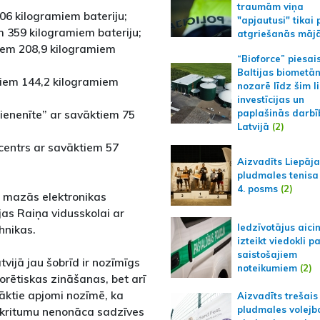
traumām viņa
06 kilogramiem bateriju;
"apjautusi" tikai 
 359 kilogramiem bateriju;
atgriešanās māj
iem 208,9 kilogramiem
“Bioforce” piesai
Baltijas biometā
iem 144,2 kilogramiem
nozarē līdz šim l
investīcijas un
Pienenīte” ar savāktiem 75
paplašinās darbī
Latvijā
(2)
centrs ar savāktiem 57
Aizvadīts Liepāj
pludmales tenisa
4. posms
(2)
s mazās elektronikas
jas Raiņa vidusskolai ar
Iedzīvotājus aici
hnikas.
izteikt viedokli p
saistošajiem
atvijā jau šobrīd ir nozīmīgs
noteikumiem
(2)
orētiskas zināšanas, bet arī
avāktie apjomi nozīmē, ka
Aizvadīts trešais
pludmales volejb
atkritumu nenonāca sadzīves