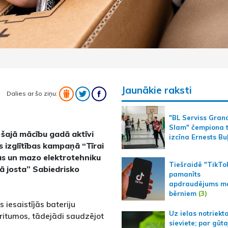
Jaunākie raksti
Dalies ar šo ziņu:
"BL Serviss Gran
Slam" čempiona t
i šajā mācību gadā aktīvi
izcīna Ernests Bu
es izglītības kampaņā “Tīrai
ijas un mazo elektrotehniku
Tiešraidē "TikTo
ā josta” Sabiedrisko
pamanīts
apdraudējums m
bērniem
(3)
 iesaistījās bateriju
Uz ielas notriekt
ritumos, tādejādi saudzējot
sieviete; par gūt