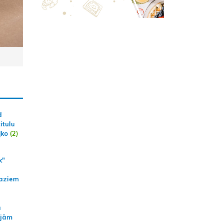
d
itulu
ļko
(2)
k"
aziem
a
ajām