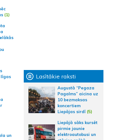
pēc
ās
(1)
sta
na
ielākās
bu
as
Lasītākie raksti
 līgas
Augustā “Pegaza
Pagalms” aicina uz
na
10 bezmaksas
ar
koncertiem
Liepājas sirdī
(5)
Liepājā sāks kursēt
pirmie jaunie
elektroautobusi un
ola un