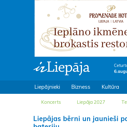
Ceturt
6.aug
Liepājnieki
Bizness
Kultūra
Koncerts
Liepāja 2027
Te
Liepājas bērni un jaunieši p
bateriju