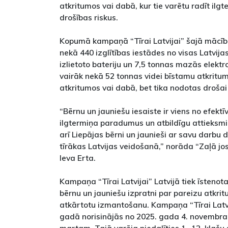
atkritumos vai dabā, kur tie varētu radīt il
drošības riskus.
Kopumā kampaņā “Tīrai Latvijai” šajā mācīb
nekā 440 izglītības iestādes no visas Latvija
izlietoto bateriju un 7,5 tonnas mazās elekt
vairāk nekā 52 tonnas videi bīstamu atkrit
atkritumos vai dabā, bet tika nodotas drošai
“Bērnu un jauniešu iesaiste ir viens no efekt
ilgtermiņa paradumus un atbildīgu attieksmi 
arī Liepājas bērni un jaunieši ar savu darbu
tīrākas Latvijas veidošanā,” norāda “Zaļā jos
Ieva Erta.
Kampaņa “Tīrai Latvijai” Latvijā tiek īstenota
bērnu un jauniešu izpratni par pareizu atkri
atkārtotu izmantošanu. Kampaņa “Tīrai Latv
gadā norisinājās no 2025. gada 4. novembra 