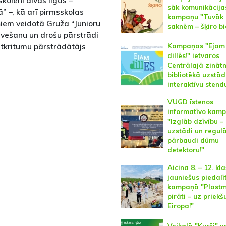
skolēni divās līgās –
sāk komunikācija
ā” –, kā arī pirmsskolas
kampaņu "Tuvāk
iņiem veidotā Gruža “Junioru
saknēm – šķiro bi
zvešanu un drošu pārstrādi
tkritumu pārstrādātājs
Kampaņas "Ejam
dillēs!" ietvaros
Centrālajā zināt
bibliotēkā uzstā
interaktīvu stend
VUGD īstenos
informatīvo kam
"Izglāb dzīvību –
uzstādi un regulā
pārbaudi dūmu
detektoru!"
Aicina 8. – 12. kl
jauniešus piedalī
kampaņā "Plast
pirāti – uz priekšu
Eiropa!"
Veikalā "Kurši" v