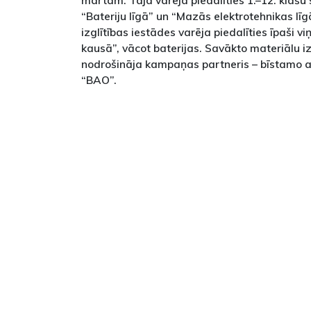
martam. Tajā varēja piedalīties 1.–12. klašu 
“Bateriju līgā” un “Mazās elektrotehnikas līg
izglītības iestādes varēja piedalīties īpaši v
kausā”, vācot baterijas. Savākto materiālu i
nodrošināja kampaņas partneris – bīstamo a
“BAO”.