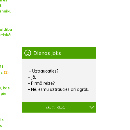
t
tehniku
valdība
utiskā
Dienas joks
u
51
– Uztraucaties?
as
(1)
– Jā.
– Pirmā reize?
ā, kas
– Nē, esmu uztraucies arī agrāk.
 pie
u
skatīt nākošo
is
to