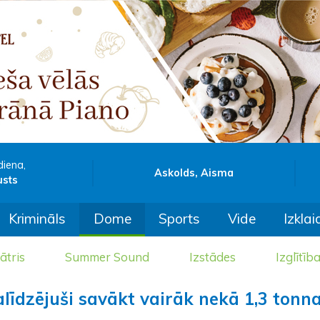
diena,
Askolds, Aisma
usts
Krimināls
Dome
Sports
Vide
Izklai
ātris
Summer Sound
Izstādes
Izglītīb
alīdzējuši savākt vairāk nekā 1,3 tonn