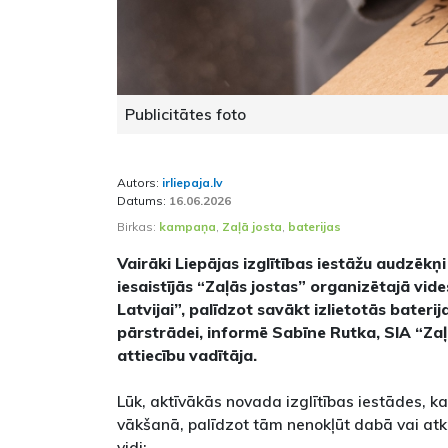
Publicitātes foto
Autors:
irliepaja.lv
Datums:
16.06.2026
Birkas:
kampaņa
,
Zaļā josta
,
baterijas
Vairāki Liepājas izglītības iestāžu audzēkņ
iesaistījās “Zaļās jostas” organizētajā vid
Latvijai”, palīdzot savākt izlietotās bater
pārstrādei, informē Sabīne Rutka, SIA “Zaļ
attiecību vadītāja.
Lūk, aktīvākās novada izglītības iestādes, kas
vākšanā, palīdzot tām nenokļūt dabā vai atk
vidi: