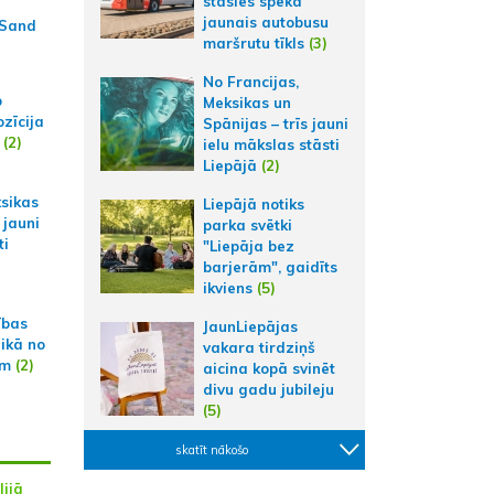
stāsies spēkā
jaunais autobusu
 Sand
maršrutu tīkls
(3)
No Francijas,
p
Meksikas un
zīcija
Spānijas – trīs jauni
(2)
ielu mākslas stāsti
Liepājā
(2)
ksikas
Liepājā notiks
 jauni
parka svētki
ti
"Liepāja bez
barjerām", gaidīts
ikviens
(5)
ības
JaunLiepājas
aikā no
vakara tirdziņš
am
(2)
aicina kopā svinēt
divu gadu jubileju
(5)
skatīt nākošo
lijā