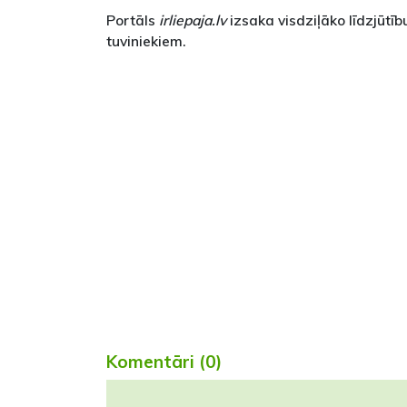
Portāls
irliepaja.lv
izsaka visdziļāko līdzjūt
tuviniekiem.
Komentāri (0)