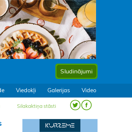
Sludinājumi
de
Viedokļi
Galerijas
Video
a
Silakaktiņa stāsti
s