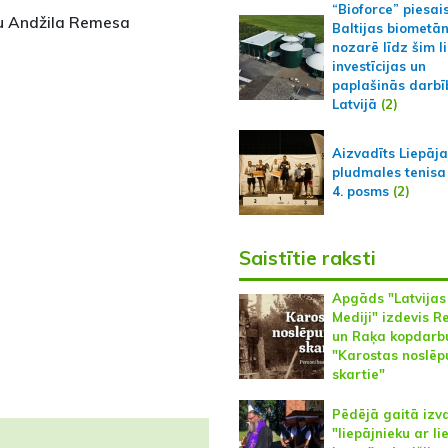
“Bioforce” piesai
ību Andžila Remesa
Baltijas biometā
nozarē līdz šim l
investīcijas un
paplašinās darbī
Latvijā
(2)
Aizvadīts Liepāj
pludmales tenisa
4. posms
(2)
Saistītie raksti
Apgāds "Latvijas
Mediji" izdevis 
un Raķa kopdarb
"Karostas noslē
skartie"
Pēdējā gaitā izv
"liepājnieku ar li