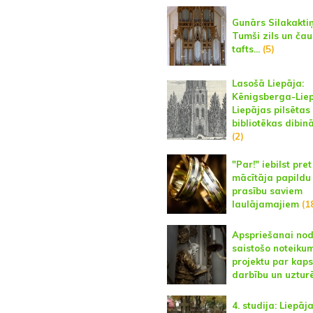
Gunārs Silakaktiņ
Tumši zils un čau
tafts...
(5)
Lasošā Liepāja:
Kēnigsberga-Liep
Liepājas pilsētas
bibliotēkas dibi
(2)
"Par!" iebilst pret
mācītāja papildu
prasību saviem
laulājamajiem
(1
Apspriešanai no
saistošo noteiku
projektu par kap
darbību un uztur
4. studija: Liepāj