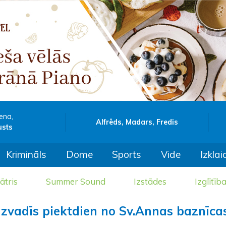
ena,
Alfrēds, Madars, Fredis
usts
Krimināls
Dome
Sports
Vide
Izklai
ātris
Summer Sound
Izstādes
Izglītīb
izvadīs piektdien no Sv.Annas baznīca