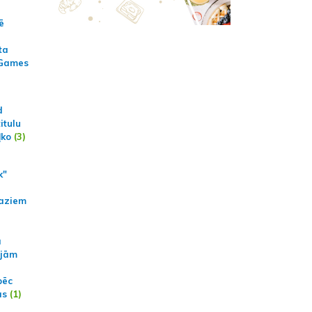
ē
ta
 Games
d
itulu
ļko
(3)
k"
aziem
a
ajām
pēc
ās
(1)