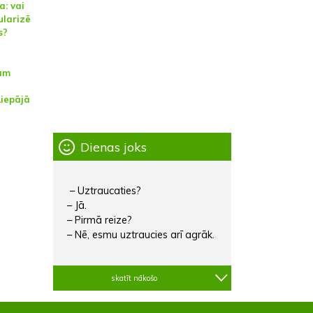
a: vai
ularizē
s?
jām
Liepājā
Dienas joks
– Uztraucaties?
– Jā.
– Pirmā reize?
– Nē, esmu uztraucies arī agrāk.
skatīt nākošo