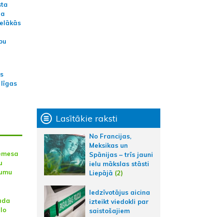
sta
na
ielākās
bu
as
 līgas
Lasītākie raksti
No Francijas,
Meksikas un
Remesa
Spānijas – trīs jauni
u
ielu mākslas stāsti
pumu
Liepājā
(2)
Iedzīvotājus aicina
ada
izteikt viedokli par
elo
saistošajiem