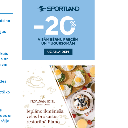
aicina
ijas
skais
es ar
jiem
ādes
otāko
s
ides un
erģija