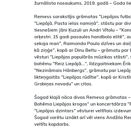
žurnālista nosaukums, 2019. gadā – Goda liep
Remess sarakstījis grāmatas "Liepājas futb
"Liepājā, Pasta ielas namiņā", stāstu par d
tiesnešiem Jāni Ķuzuli un Andri Vītolu – "Ko
orķestri. 15 gadi pasaules handbola elitē", 
sekoja man", Raimonda Paula dzīves un dai
kā ziņģe", kopā ar Dinu Beltu – grāmatu par
vēsturi "Liepājas populārās mūzikas stāsti", 
bohēmu "Reiz Liepājā...", līdzgaitniekam Ēr
"Nezināmais Hānbergs", grāmatu par Liepāja
likteņgaitās "Liepājas rūdītie", kopā ar Kristī
Grobiņas novadu" un citas.
Šogad klajā nāca divas Remesa grāmatas – 
Bohēma Liepājas krogos" un koncertdārza "Pūt
"Liepājas dzintars" vēsturei veltītais izdevu
Šogad varētu iznākt arī vēl viens Andžila R
veltīts kopdarbs.