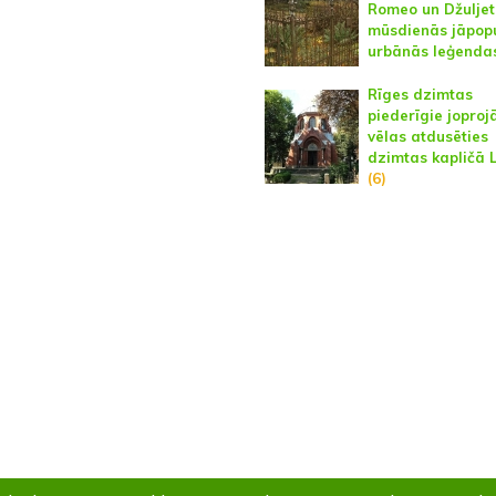
Romeo un Džuljet
mūsdienās jāpop
urbānās leģenda
Rīges dzimtas
piederīgie jopro
vēlas atdusēties
dzimtas kapličā 
(6)