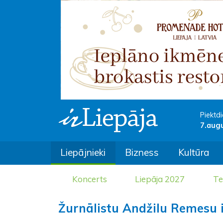
Piektdi
7.aug
Liepājnieki
Bizness
Kultūra
Koncerts
Liepāja 2027
Te
Žurnālistu Andžilu Remesu 