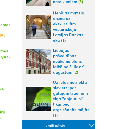
noteikumiem
(3)
Liepājas muzejs
aicina uz
ekskursijām
zemes
vēsturiskajā
s
Latvijas Bankas
15)
ēkā
(1)
Liepājas
emes
pašvaldības
rgāks
notikumu plāns
laikā no 3. līdz 9.
augustam
(2)
Uz ielas notriekta
sieviete; par
as
gūtajām traumām
viņa "apjautusi"
tikai pēc
atgriešanās mājās
irs
(1)
s
skatīt nākošo