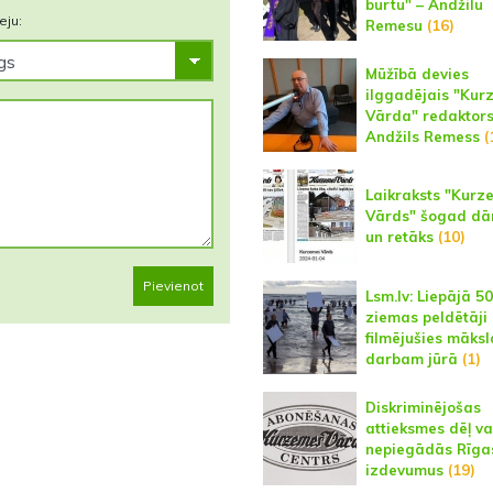
burtu" – Andžilu
eju:
Remesu
(16)
Mūžībā devies
ilggadējais "Kur
Vārda" redaktor
Andžils Remess
(
Laikraksts "Kurz
Vārds" šogad dā
un retāks
(10)
Pievienot
Lsm.lv: Liepājā 50
ziemas peldētāji
filmējušies māksl
darbam jūrā
(1)
Diskriminējošas
attieksmes dēļ va
nepiegādās Rīga
izdevumus
(19)