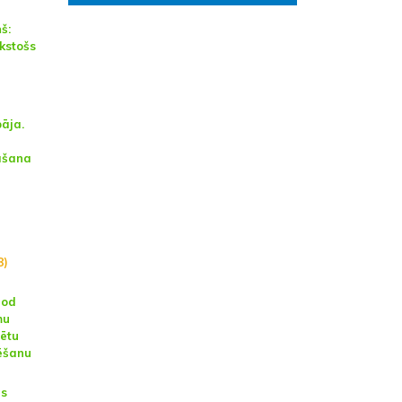
š:
kstošs
āja.
nāšana
8)
dod
mu
sētu
ēšanu
as