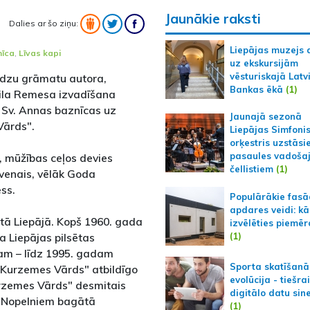
Jaunākie raksti
Dalies ar šo ziņu:
Liepājas muzejs 
nīca
,
Līvas kapi
uz ekskursijām
vēsturiskajā Latv
audzu grāmatu autora,
Bankas ēkā
(1)
džila Remesa izvadīšana
o Sv. Annas baznīcas uz
Jaunajā sezonā
Vārds".
Liepājas Simfoni
orķestris uzstāsi
pasaules vadoša
ā, mūžības ceļos devies
čellistiem
(1)
venais, vēlāk Goda
ss.
Populārākie fas
apdares veidi: kā
tā Liepājā. Kopš 1960. gada
izvēlēties piemēr
(1)
a Liepājas pilsētas
tam – līdz 1995. gadam
Sporta skatīšanā
"Kurzemes Vārds" atbildīgo
evolūcija - tiešra
urzemes Vārds" desmitais
digitālo datu sin
R Nopelniem bagātā
(1)