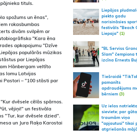
ājnieka tituls.
Liepājas pludmal
piekto gadu
ola spožums un ēnas",
norisināsies spor
iviem rokasbumbas
festivāls "Beach
ncerts divām svilpēm ar
Liepaja"
(1)
autobiogrāfisko "Kara ēna
ļrades apkopojumu "Dzīve
"BL Serviss Gran
 Liepājas populārās mūzikas
Slam" čempiona t
stāstus par Liepājas
izcīna Ernests Bu
ikam Hānbergam veltīto
s lomu Latvijas
Tiešraidē "TikTo
ni Pastori – "100 stāsti par
pamanīts
apdraudējums m
bērniem
(3)
"Kur dvēsele cēlās spārnos.
Uz ielas notriekt
, vējiņi!" un festivāla
sieviete; par gūt
ms "Tur, kur dvēsele dzied".
traumām viņa
emesa un Jura Raķa Karostai
"apjautusi" tikai 
atgriešanās māj