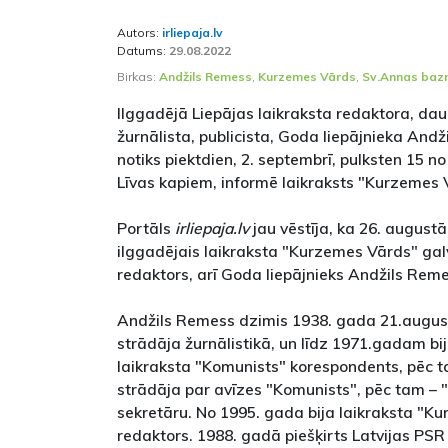
Autors:
irliepaja.lv
Datums:
29.08.2022
Birkas:
Andžils Remess
,
Kurzemes Vārds
,
Sv.Annas baz
Ilggadējā Liepājas laikraksta redaktora, d
žurnālista, publicista, Goda liepājnieka An
notiks piektdien, 2. septembrī, pulksten 15 n
Līvas kapiem, informē laikraksts "Kurzemes 
Portāls
irliepaja.lv
jau vēstīja, ka 26. august
ilggadējais laikraksta "Kurzemes Vārds" gal
redaktors, arī Goda liepājnieks Andžils Reme
Andžils Remess dzimis 1938. gada 21.augus
strādāja žurnālistikā, un līdz 1971.gadam bij
laikraksta "Komunists" korespondents, pēc 
strādāja par avīzes "Komunists", pēc tam – 
sekretāru. No 1995. gada bija laikraksta "K
redaktors. 1988. gadā piešķirts Latvijas PS