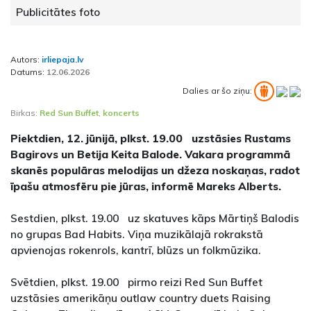
Publicitātes foto
Autors:
irliepaja.lv
Datums:
12.06.2026
Dalies ar šo ziņu:
Birkas:
Red Sun Buffet
,
koncerts
Piektdien, 12. jūnijā, plkst. 19.00 uzstāsies Rustams
Bagirovs un Betija Keita Balode. Vakara programmā
skanēs populāras melodijas un džeza noskaņas, radot
īpašu atmosfēru pie jūras, informē Mareks Alberts.
Sestdien, plkst. 19.00 uz skatuves kāps Mārtiņš Balodis
no grupas Bad Habits. Viņa muzikālajā rokrakstā
apvienojas rokenrols, kantrī, blūzs un folkmūzika.
Svētdien, plkst. 19.00 pirmo reizi Red Sun Buffet
uzstāsies amerikāņu outlaw country duets Raising