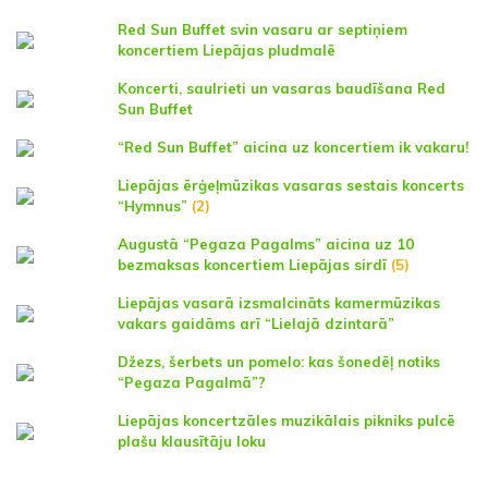
Red Sun Buffet svin vasaru ar septiņiem
koncertiem Liepājas pludmalē
Koncerti, saulrieti un vasaras baudīšana Red
Sun Buffet
“Red Sun Buffet” aicina uz koncertiem ik vakaru!
Liepājas ērģeļmūzikas vasaras sestais koncerts
“Hymnus”
(2)
Augustā “Pegaza Pagalms” aicina uz 10
bezmaksas koncertiem Liepājas sirdī
(5)
Liepājas vasarā izsmalcināts kamermūzikas
vakars gaidāms arī “Lielajā dzintarā”
Džezs, šerbets un pomelo: kas šonedēļ notiks
“Pegaza Pagalmā”?
Liepājas koncertzāles muzikālais pikniks pulcē
plašu klausītāju loku