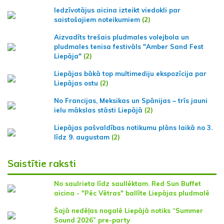
Iedzīvotājus aicina izteikt viedokli par
saistošajiem noteikumiem
(2)
Aizvadīts trešais pludmales volejbola un
pludmales tenisa festivāls "Amber Sand Fest
Liepāja"
(2)
Liepājas bākā top multimediju ekspozīcija par
Liepājas ostu
(2)
No Francijas, Meksikas un Spānijas – trīs jauni
ielu mākslas stāsti Liepājā
(2)
Liepājas pašvaldības notikumu plāns laikā no 3.
līdz 9. augustam
(2)
Saistītie raksti
No saulrieta līdz saullēktam. Red Sun Buffet
aicina - "Pēc Vētras" ballīte Liepājas pludmalē
Šajā nedēļas nogalē Liepājā notiks “Summer
Sound 2026” pre-party