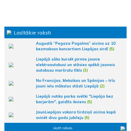
Lasītākie raksti
Augustā “Pegaza Pagalms” aicina uz 10
bezmaksas koncertiem Liepājas sirdī
(5)
Liepājā sāks kursēt pirmie jaunie
elektroautobusi un stāsies spēkā jaunais
autobusu maršrutu tīkls
(3)
No Francijas, Meksikas un Spānijas – trīs
jauni ielu mākslas stāsti Liepājā
(2)
Liepājā notiks parka svētki "Liepāja bez
barjerām", gaidīts ikviens
(5)
JaunLiepājas vakara tirdziņš aicina kopā
svinēt divu gadu jubileju
(5)
skatīt nākošo