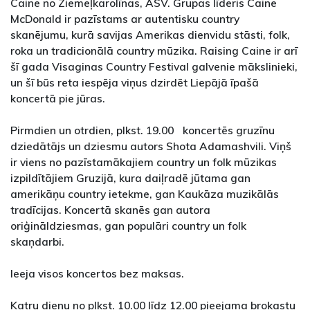
Caine no Ziemeļkarolīnas, ASV. Grupas līderis Caine
McDonald ir pazīstams ar autentisku country
skanējumu, kurā savijas Amerikas dienvidu stāsti, folk,
roka un tradicionālā country mūzika. Raising Caine ir arī
šī gada Visaginas Country Festival galvenie mākslinieki,
un šī būs reta iespēja viņus dzirdēt Liepājā īpašā
koncertā pie jūras.
Pirmdien un otrdien, plkst. 19.00 koncertēs gruzīnu
dziedātājs un dziesmu autors Shota Adamashvili. Viņš
ir viens no pazīstamākajiem country un folk mūzikas
izpildītājiem Gruzijā, kura daiļradē jūtama gan
amerikāņu country ietekme, gan Kaukāza muzikālās
tradīcijas. Koncertā skanēs gan autora
oriģināldziesmas, gan populāri country un folk
skaņdarbi.
Ieeja visos koncertos bez maksas.
Katru dienu no plkst. 10.00 līdz 12.00 pieejama brokastu