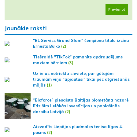
Pievienot
Jaunākie raksti
"BL Serviss Grand Slam" čempiona titulu izcīna
Ernests Buļko
(2)
Tiešraidē "TikTok" pamanīts apdraudējums
maziem bērniem
(3)
Uz ielas notriekta sieviete; par gūtajām
traumām viņa "apjautusi" tikai pēc atgriešanās
mājās
(1)
“Bioforce” piesaista Baltijas biometāna nozarē
līdz šim lielākās investīcijas un paplašinās
darbību Latvijā
(2)
Aizvadīts Liepājas pludmales tenisa līgas 4.
posms
(2)