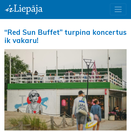
“Red Sun Buffet” turpina koncertus
ik vakaru!