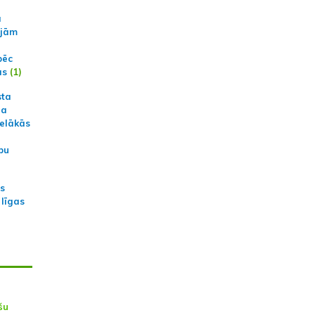
a
ajām
pēc
ās
(1)
sta
na
ielākās
bu
as
 līgas
šu