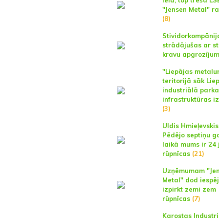
ielā, top trešā L
"Jensen Metal" r
(8)
Stividorkompānij
strādājušas ar st
kravu apgrozīju
"Liepājas metalu
teritorijā sāk Lie
industriālā parka
infrastruktūras i
(3)
Uldis Hmieļevskis
Pēdējo septiņu g
laikā mums ir 24
rūpnīcas
(21)
Uzņēmumam "Je
Metal" dod iespē
izpirkt zemi zem
rūpnīcas
(7)
Karostas Industri