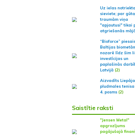
Uz ielas notriekt
sieviete; par gūt
traumām viņa
"apjautusi" tikai 
atgriešanās māj
“Bioforce” piesai
Baltijas biometā
nozarē līdz šim l
investīcijas un
paplašinās darbī
Latvijā
(2)
Aizvadīts Liepāj
pludmales tenisa
4. posms
(2)
Saistītie raksti
"Jensen Metal"
apgrozījums
pagājušajā finan