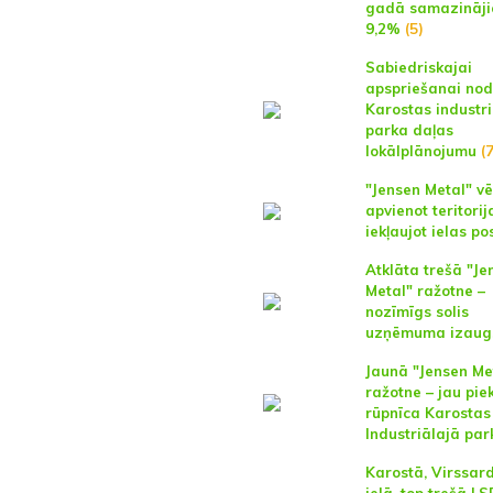
gadā samazināji
9,2%
(5)
Sabiedriskajai
apspriešanai no
Karostas industr
parka daļas
lokālplānojumu
(7
"Jensen Metal" vē
apvienot teritorij
iekļaujot ielas p
Atklāta trešā "Je
Metal" ražotne –
nozīmīgs solis
uzņēmuma izau
Jaunā "Jensen Me
ražotne – jau pie
rūpnīca Karostas
Industriālajā par
Karostā, Virssar