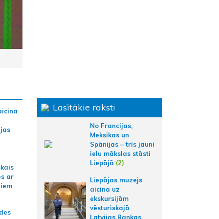
Lasītākie raksti
aicina
No Francijas,
ijas
Meksikas un
Spānijas – trīs jauni
ielu mākslas stāsti
Liepājā
(2)
skais
es ar
Liepājas muzejs
jiem
aicina uz
ekskursijām
vēsturiskajā
ādes
Latvijas Bankas