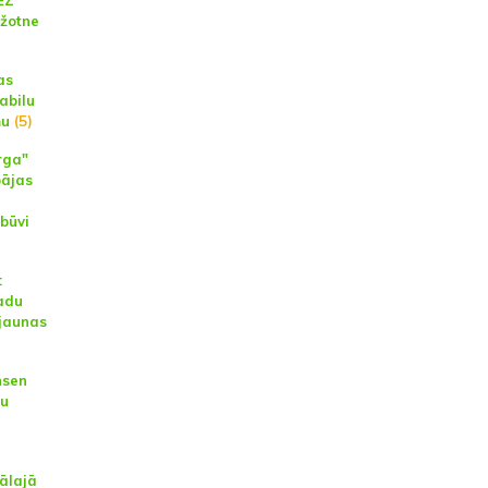
SEZ
ažotne
as
abilu
mu
(5)
rga"
pājas
zbūvi
:
adu
 jaunas
nsen
ju
ālajā