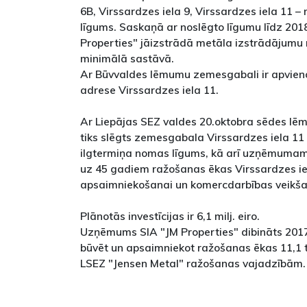
6B, Virssardzes iela 9, Virssardzes iela 11 
līgums. Saskaņā ar noslēgto līgumu līdz 20
Properties" jāizstrādā metāla izstrādājumu
minimālā sastāvā.
Ar Būvvaldes lēmumu zemesgabali ir apvienoti,
adrese Virssardzes iela 11.
Ar Liepājas SEZ valdes 20.oktobra sēdes lē
tiks slēgts zemesgabala Virssardzes iela 11
ilgtermiņa nomas līgums, kā arī uzņēmumam 
uz 45 gadiem ražošanas ēkas Virssardzes iel
apsaimniekošanai un komercdarbības veikša
Plānotās investīcijas ir 6,1 milj. eiro.
Uzņēmums SIA "JM Properties" dibināts 2017
būvēt un apsaimniekot ražošanas ēkas 11,1
LSEZ "Jensen Metal" ražošanas vajadzībām.