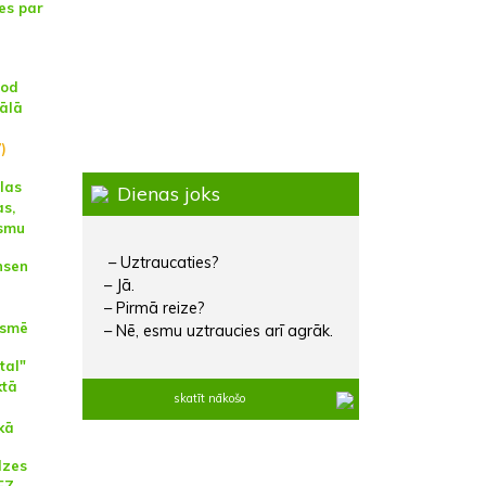
es par
dod
iālā
)
las
Dienas joks
as,
osmu
– Uztraucaties?
nsen
– Jā.
– Pirmā reize?
gsmē
– Nē, esmu uztraucies arī agrāk.
tal"
ktā
skatīt nākošo
kā
dzes