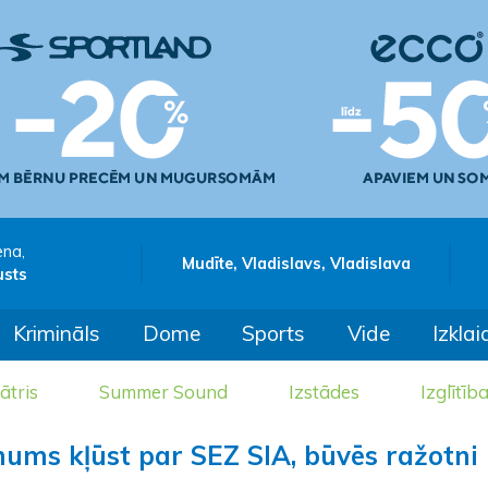
ena,
Mudīte, Vladislavs, Vladislava
usts
Krimināls
Dome
Sports
Vide
Izklai
ātris
Summer Sound
Izstādes
Izglītīb
ums kļūst par SEZ SIA, būvēs ražotni