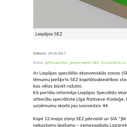
Liepājas SEZ
Datums:
24.10.2017
Birkas:
JM Properties
,
Jensen Metal
,
SEZ
,
Virssardzes 11
Ar Liepājas speciālās ekonomiskās zonas (S
lēmumu piešķirts SEZ kapitālsabiedrības sta
kas vēlas būvēt ražotni.
Kā portālu informēja Liepājas Speciālās ek
attiecību speciāliste Līga Ratniece-Kadeģe,
uzņēmumu skaits jau sasniedzis 44.
Kopš 12.maija starp SEZ pārvaldi un SIA "JM 
nekustamo īpašumu – zemesgabalu Lazaretes