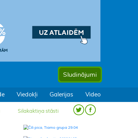
Sludinājumi
de
Viedokļi
Galerijas
Video
a
Silakaktiņa stāsti