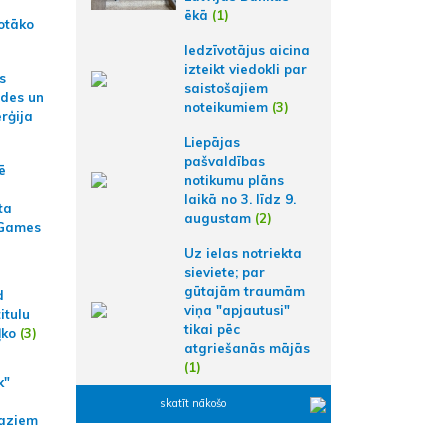
ēkā
(1)
otāko
Iedzīvotājus aicina
izteikt viedokli par
s
saistošajiem
ides un
noteikumiem
(3)
erģija
Liepājas
pašvaldības
ē
notikumu plāns
laikā no 3. līdz 9.
ta
augustam
(2)
 Games
Uz ielas notriekta
sieviete; par
gūtajām traumām
d
viņa "apjautusi"
itulu
tikai pēc
ļko
(3)
atgriešanās mājās
(1)
k"
skatīt nākošo
aziem