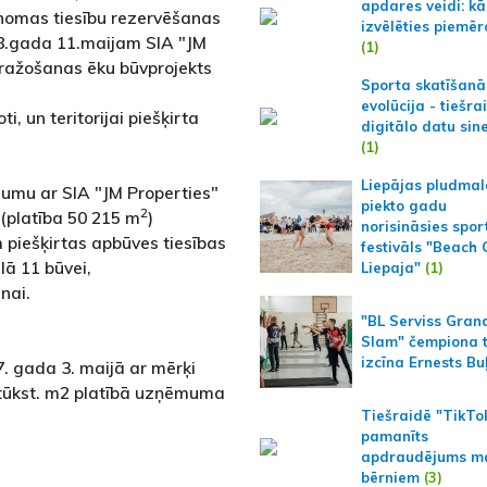
apdares veidi: kā
– nomas tiesību rezervēšanas
izvēlēties piemēr
18.gada 11.maijam SIA "JM
(1)
 ražošanas ēku būvprojekts
Sporta skatīšanā
evolūcija - tiešra
 un teritorijai piešķirta
digitālo datu sin
(1)
Liepājas pludmal
mumu ar SIA "JM Properties"
piekto gadu
2
 (platība 50 215 m
)
norisināsies spor
piešķirtas apbūves tiesības
festivāls "Beach
ā 11 būvei,
Liepaja"
(1)
nai.
"BL Serviss Gran
Slam" čempiona t
izcīna Ernests Bu
. gada 3. maijā ar mērķi
 tūkst. m2 platībā uzņēmuma
Tiešraidē "TikTo
pamanīts
apdraudējums m
bērniem
(3)