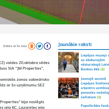
Jaunākie raksti
Dalies ar šo ziņu:
Liepājas muzejs 
uz ekskursijām
EZ) valdes 20.oktobra sēdes
vēsturiskajā Latv
tuss SIA "JM Properties",
Bankas ēkā
(1)
Jaunajā sezonā
onomiskās zonas sabiedrisko
Liepājas Simfoni
 līdz ar šo uzņēmumu SEZ
orķestris uzstāsi
pasaules vadoša
čellistiem
(1)
Properties" bija noslēgts
Populārākie fas
 iela 6C, Lazaretes iela