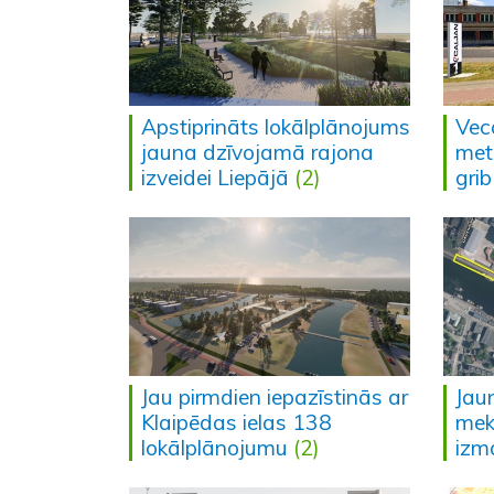
Apstiprināts lokālplānojums
Vec
jauna dzīvojamā rajona
met
izveidei Liepājā
(2)
grib
Jau pirmdien iepazīstinās ar
Jau
Klaipēdas ielas 138
mek
lokālplānojumu
(2)
izm