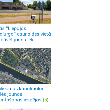
ās "Liepājas
alurga" caurlaides vietā
 būvēt jaunu ielu
nliepājas kanālmalai
lēs jaunas
antošanas iespējas
(5)