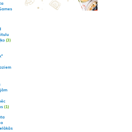
ta
 Games
d
itulu
ļko
(3)
k"
aziem
a
ajām
pēc
ās
(1)
sta
na
ielākās