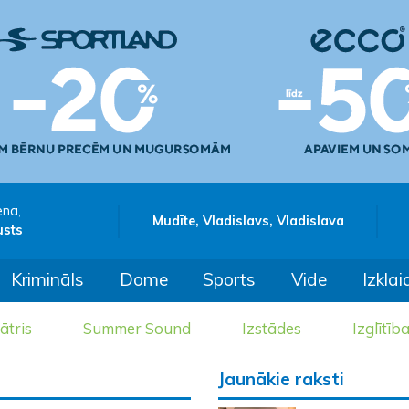
ena,
Mudīte, Vladislavs, Vladislava
usts
Krimināls
Dome
Sports
Vide
Izklai
ātris
Summer Sound
Izstādes
Izglītīb
Jaunākie raksti