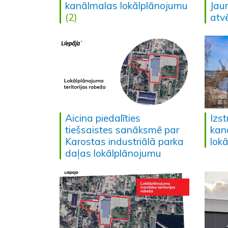
kanālmalas lokālplānojumu
Jau
(2)
atv
Aicina piedalīties
Izs
tiešsaistes sanāksmē par
kan
Karostas industriālā parka
lok
daļas lokālplānojumu