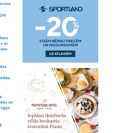
aicina
ijas
skais
es ar
jiem
ādes
otāko
s
ides un
erģija
ē