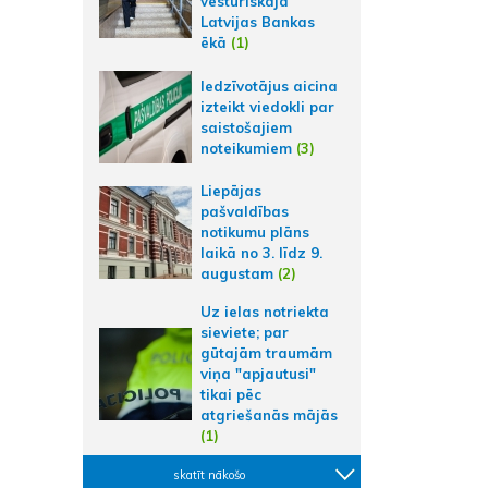
vēsturiskajā
Latvijas Bankas
ēkā
(1)
Iedzīvotājus aicina
izteikt viedokli par
saistošajiem
noteikumiem
(3)
Liepājas
pašvaldības
notikumu plāns
laikā no 3. līdz 9.
augustam
(2)
Uz ielas notriekta
sieviete; par
gūtajām traumām
viņa "apjautusi"
tikai pēc
atgriešanās mājās
(1)
skatīt nākošo