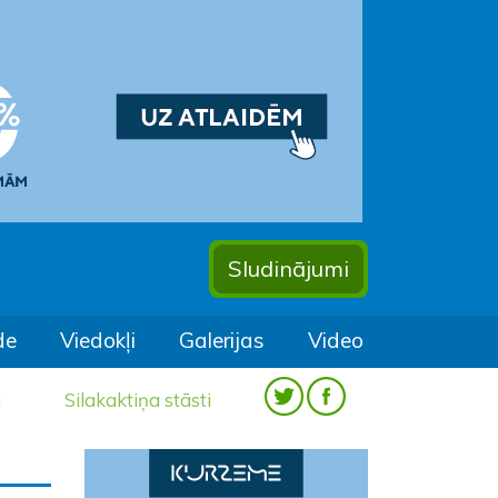
Sludinājumi
de
Viedokļi
Galerijas
Video
a
Silakaktiņa stāsti