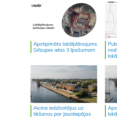
Apstiprināts lokālplānojums
Pub
Grīzupes ielas 3 īpašumam
nod
lok
Aicina iedzīvotājus uz
Aps
tikšanos par Jaunliepājas
lokā