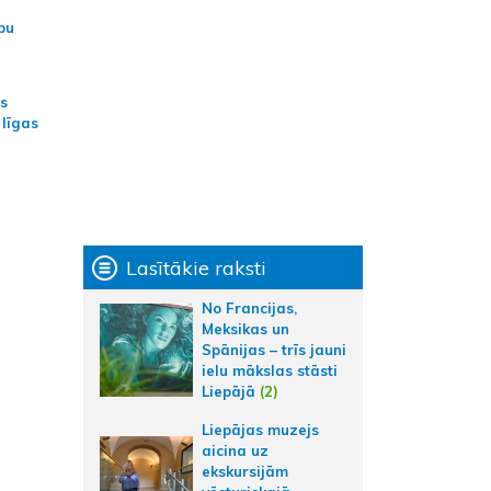
bu
as
 līgas
Lasītākie raksti
No Francijas,
Meksikas un
Spānijas – trīs jauni
ielu mākslas stāsti
Liepājā
(2)
Liepājas muzejs
aicina uz
ekskursijām