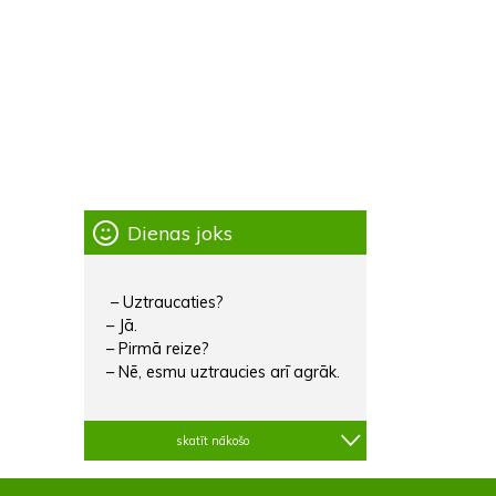
Dienas joks
– Uztraucaties?
– Jā.
– Pirmā reize?
– Nē, esmu uztraucies arī agrāk.
skatīt nākošo