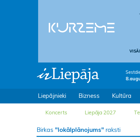
Sestdi
8.aug
Liepājnieki
Bizness
Kultūra
Koncerts
Liepāja 2027
Te
Birkas
"lokālplānojums"
raksti