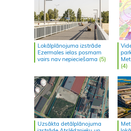
Lokālplānojuma izstrāde
Vid
Ezermales ielas posmam
park
vairs nav nepieciešama
(5)
Met
(4)
Uzsākta detālplānojuma
Meta
izstrāde Atslēdznieku un
lok