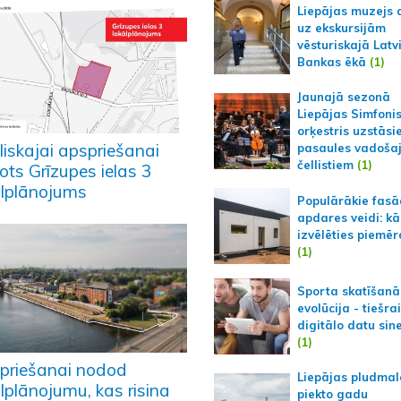
Liepājas muzejs 
uz ekskursijām
vēsturiskajā Latv
Bankas ēkā
(1)
Jaunajā sezonā
Liepājas Simfoni
orķestris uzstāsi
liskajai apspriešanai
pasaules vadoša
čellistiem
(1)
ots Grīzupes ielas 3
ālplānojums
Populārākie fas
apdares veidi: kā
izvēlēties piemēr
(1)
Sporta skatīšanā
evolūcija - tiešra
digitālo datu sin
(1)
priešanai nodod
Liepājas pludmal
lplānojumu, kas risina
piekto gadu