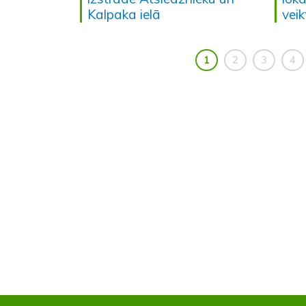
Kalpaka ielā
veik
1
2
3
4