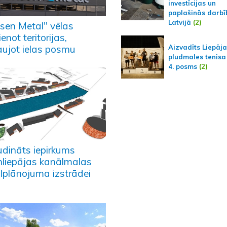
investīcijas un
paplašinās darbī
Latvijā
(2)
nsen Metal" vēlas
enot teritorijas,
Aizvadīts Liepāj
ļaujot ielas posmu
pludmales tenisa
4. posms
(2)
udināts iepirkums
nliepājas kanālmalas
ālplānojuma izstrādei
)