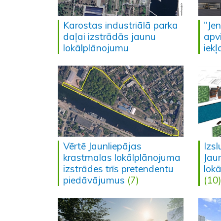
Karostas industriālā parka
"Je
daļai izstrādās jaunu
apvi
lokālplānojumu
iek
Vērtē Jaunliepājas
Izsl
krastmalas lokālplānojuma
Jau
izstrādes trīs pretendentu
lok
piedāvājumus
(7)
(10