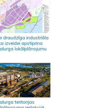
ei draudzīga industriāla
a izveidei apstiprina
alurga lokālplānojumu
lurga teritorijas
ālplānojuma redakcijā