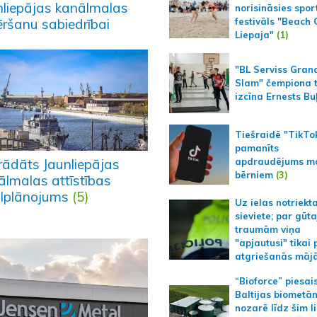
nliepājas kanālmalas
norisināsies spor
ēršanu sabiedrībai
festivāls "Beach
Liepaja"
(1)
"BL Serviss Gran
Slam" čempiona t
izcīna Ernests Bu
Tiešraidē "TikTo
pamanīts
apdraudējums m
trādāts Jaunliepājas
bērniem
(3)
ālmalas attīstības
ālplānojums
(5)
Uz ielas notriekt
sieviete; par gūt
traumām viņa
"apjautusi" tikai 
atgriešanās māj
“Bioforce” piesai
Baltijas biometā
nozarē līdz šim l