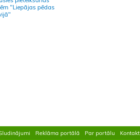
lēm "Liepājas pēdas
ijā"
Sludinājumi
Reklāma portālā
Par portālu
Kontakt