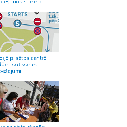
entēšanās spēlēm
ijā pilsētas centrā
dāmi satiksmes
obežojumi
usies pieteikšanās