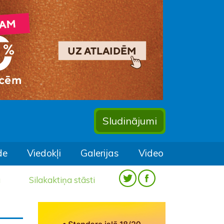
Sludinājumi
de
Viedokļi
Galerijas
Video
a
Silakaktiņa stāsti