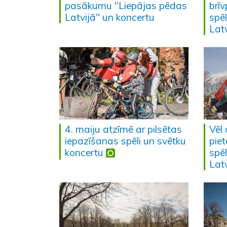
pasākumu "Liepājas pēdas
brī
Latvijā" un koncertu
spē
Latv
4. maiju atzīmē ar pilsētas
Vēl
iepazīšanas spēli un svētku
piet
koncertu
spē
Latv