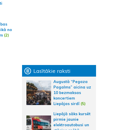
ti
ības
aikā no
am
(2)
Lasītākie raksti
Augustā “Pegaza
Pagalms” aicina uz
10 bezmaksas
koncertiem
Liepājas sirdī
(5)
Liepājā sāks kursēt
pirmie jaunie
elektroautobusi un