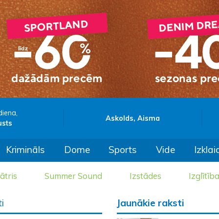
diena,
Askolds, Aisma
usts
Krimināls
Dome
Sports
Vide
Izklai
ātris
Summer Sound
Izstādes
Izglītīb
i
Jaunākie raksti