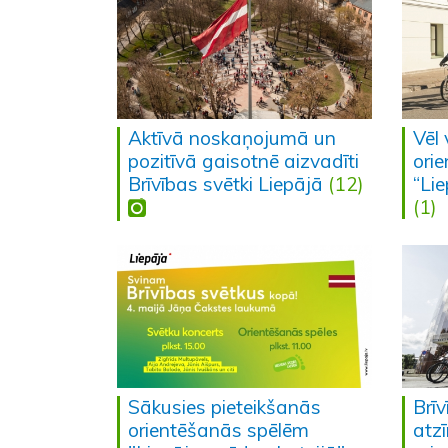
Aktīvā noskaņojumā un
Vēl 
pozitīvā gaisotnē aizvadīti
ori
Brīvības svētki Liepājā
(12)
“Li
(1)
Sākusies pieteikšanās
Brī
orientēšanās spēlēm
atz