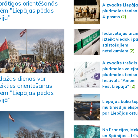
vprātīgos orientēšanās
Aizvadīts Liepāj
lēm "Liepājas pēdas
pludmales tenisa
ijā"
4. posms
(2)
Iedzīvotājus aici
izteikt viedokli p
saistošajiem
noteikumiem
(2)
Aizvadīts trešais
pludmales volejb
pludmales tenisa
 dažas dienas var
festivāls "Amber
eikties orientēšanās
Fest Liepāja"
(2)
lēm "Liepājas pēdas
ijā"
Liepājas bākā to
multimediju ekspo
par Liepājas ostu
No Francijas, Me
un Spānijas – trīs