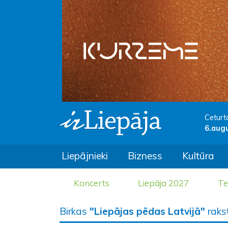
Ceturt
6.aug
Liepājnieki
Bizness
Kultūra
Koncerts
Liepāja 2027
Te
Birkas
"Liepājas pēdas Latvijā"
rakst