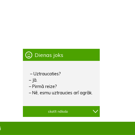
Dienas joks
– Uztraucaties?
– Jā.
– Pirmā reize?
– Nē, esmu uztraucies arī agrāk.
skatīt nākošo
i