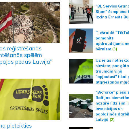
"BL Serviss Gran
Slam" čempiona t
izcīna Ernests Bu
Tiešraidē "TikTo
pamanīts
apdraudējums m
as reģistrēšanās
bērniem
(3)
entēšanās spēlēm
Uz ielas notriekt
epājas pēdas Latvijā"
sieviete; par gūt
traumām viņa
"apjautusi" tikai 
atgriešanās māj
“Bioforce” piesai
Baltijas biometā
nozarē līdz šim l
investīcijas un
paplašinās darbī
Latvijā
(2)
na pieteikties