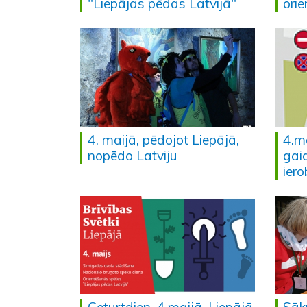
"Liepājas pēdas Latvijā"
ori
4. maijā, pēdojot Liepājā,
4.ma
nopēdo Latviju
gai
ier
Ceturtdien, 4.maijā, Liepājā
Sāk