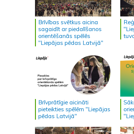
Brīvības svētkus aicina
Reģ
sagaidīt ar piedalīšanos
"Li
orientēšanās spēlēs
tuv
"Liepājas pēdas Latvijā"
Brīvprātīgie aicināti
Sāk
pieteikties spēlēm "Liepājas
ori
pēdas Latvijā"
"Li