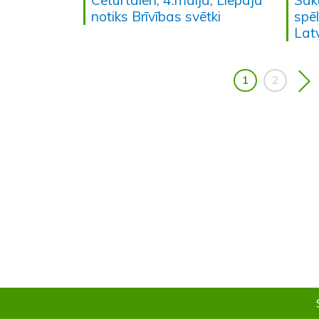
notiks Brīvības svētki
spē
Latv
1
2