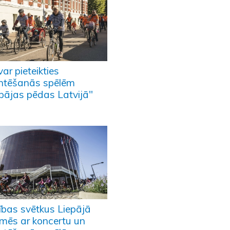
var pieteikties
entēšanās spēlēm
epājas pēdas Latvijā"
vības svētkus Liepājā
īmēs ar koncertu un