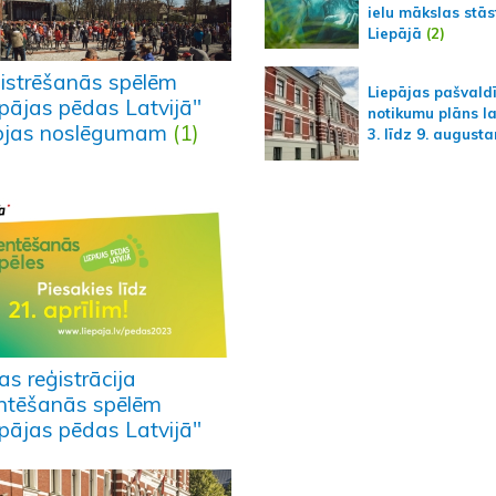
ielu mākslas stās
Liepājā
(2)
istrēšanās spēlēm
Liepājas pašvald
epājas pēdas Latvijā"
notikumu plāns l
ojas noslēgumam
(1)
3. līdz 9. august
as reģistrācija
entēšanās spēlēm
epājas pēdas Latvijā"