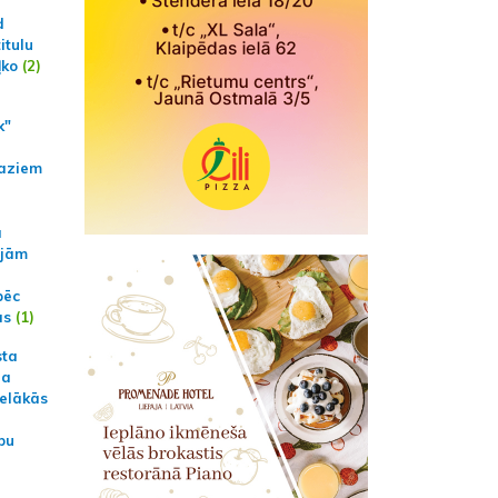
d
itulu
ļko
(2)
k"
aziem
a
ajām
pēc
ās
(1)
sta
na
ielākās
bu