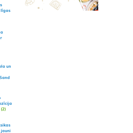
as
 līgas
na
ar
ola un
 Sand
p
zīcija
(2)
ksikas
 jauni