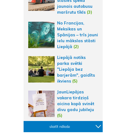
stāsies spēkā
jaunais autobusu
maršrutu tīkls
(3)
No Francijas,
Meksikas un
Spānijas – trīs jauni
ielu mākslas stāsti
Liepājā
(2)
Liepājā notiks
parka svētki
"Liepāja bez
barjerām", gaidīts
ikviens
(5)
JaunLiepājas
vakara tirdziņš
aicina kopā svinēt
divu gadu jubileju
(5)
skatīt nākošo