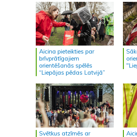
Aicina pieteikties par
Sāk
brīvprātīgajiem
ori
orientēšanās spēlēs
"Li
“Liepājas pēdas Latvijā”
Svētkus atzīmēs ar
Aici