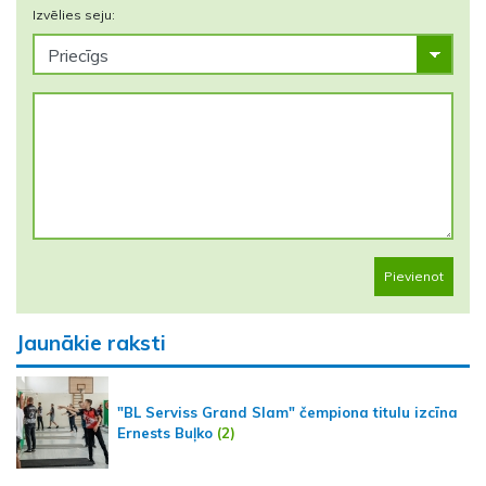
Izvēlies seju:
Pievienot
Jaunākie raksti
"BL Serviss Grand Slam" čempiona titulu izcīna
Ernests Buļko
(2)