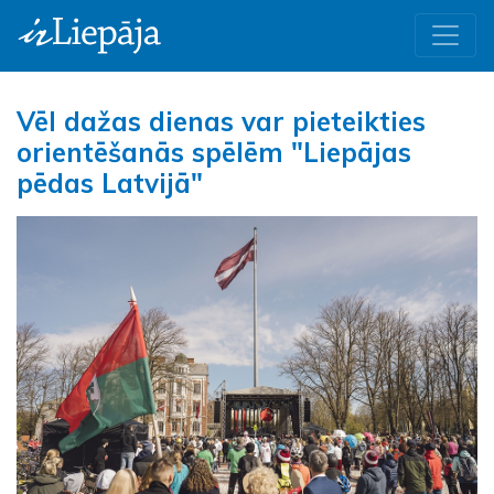
Vēl dažas dienas var pieteikties
orientēšanās spēlēm "Liepājas
pēdas Latvijā"