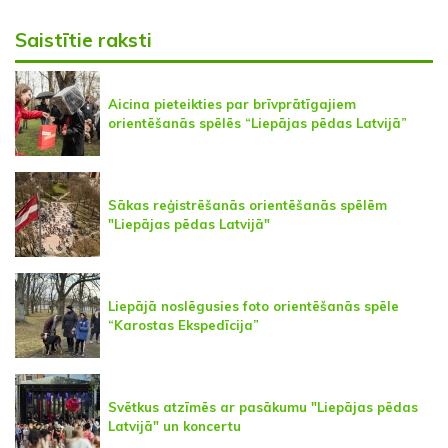
Saistītie raksti
Aicina pieteikties par brīvprātīgajiem
orientēšanās spēlēs “Liepājas pēdas Latvijā”
Sākas reģistrēšanās orientēšanās spēlēm
"Liepājas pēdas Latvijā"
Liepājā noslēgusies foto orientēšanās spēle
“Karostas Ekspedīcija”
Svētkus atzīmēs ar pasākumu "Liepājas pēdas
Latvijā" un koncertu