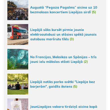
Augustā “Pegaza Pagalms” aicina uz 10
bezmaksas koncertiem Liepājas sirdī
(5)
Liepājā sāks kursēt pirmie jaunie
elektroautobusi un stāsies spēkā jaunais
autobusu maršrutu tīkls
(3)
No Francijas, Meksikas un Spānijas – trīs
jauni ielu mākslas stāsti Liepājā
(2)
Liepājā notiks parka svētki "Liepāja bez
barjerām", gaidīts ikviens
(5)
JaunLiepājas vakara tirdziņš aicina kopā