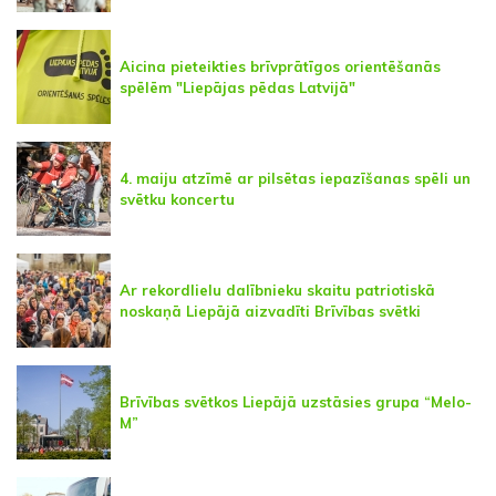
Aicina pieteikties brīvprātīgos orientēšanās
spēlēm "Liepājas pēdas Latvijā"
4. maiju atzīmē ar pilsētas iepazīšanas spēli un
svētku koncertu
Ar rekordlielu dalībnieku skaitu patriotiskā
noskaņā Liepājā aizvadīti Brīvības svētki
Brīvības svētkos Liepājā uzstāsies grupa “Melo-
M”