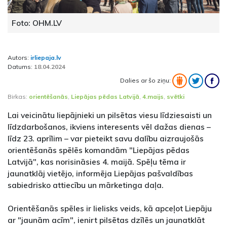
Foto: OHM.LV
Autors:
irliepaja.lv
Datums:
18.04.2024
Dalies ar šo ziņu:
Birkas:
orientēšanās
,
Liepājas pēdas Latvijā
,
4.maijs
,
svētki
Lai veicinātu liepājnieki un pilsētas viesu līdziesaisti un
līdzdarbošanos, ikviens interesents vēl dažas dienas –
līdz 23. aprīlim – var pieteikt savu dalību aizraujošās
orientēšanās spēlēs komandām "Liepājas pēdas
Latvijā", kas norisināsies 4. maijā. Spēļu tēma ir
jaunatklāj vietējo, informēja Liepājas pašvaldības
sabiedrisko attiecību un mārketinga daļa.
Orientēšanās spēles ir lielisks veids, kā apceļot Liepāju
ar "jaunām acīm", ienirt pilsētas dzīlēs un jaunatklāt