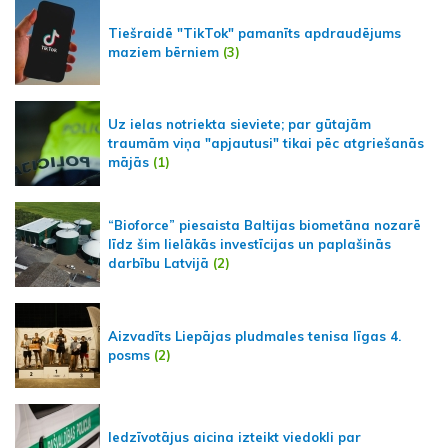
Tiešraidē "TikTok" pamanīts apdraudējums
maziem bērniem
(3)
Uz ielas notriekta sieviete; par gūtajām
traumām viņa "apjautusi" tikai pēc atgriešanās
mājās
(1)
“Bioforce” piesaista Baltijas biometāna nozarē
līdz šim lielākās investīcijas un paplašinās
darbību Latvijā
(2)
Aizvadīts Liepājas pludmales tenisa līgas 4.
posms
(2)
Iedzīvotājus aicina izteikt viedokli par