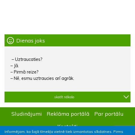
Dienas joks
– Uztraucaties?
– Jā.
– Pirmā reize?
– Nē, esmu uztraucies arī agrāk.
skatīt nākošo
Sludinājumi
Reklāma portālā
Par portālu
Kontakti
Informējam, ka šajā tīmekļa vietnē tiek izmantotas sīkdatnes. Pirms