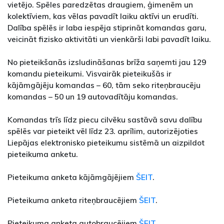
vietējo. Spēles paredzētas draugiem, ģimenēm un
kolektīviem, kas vēlas pavadīt laiku aktīvi un erudīti.
Dalība spēlēs ir laba iespēja stiprināt komandas garu,
veicināt fizisko aktivitāti un vienkārši labi pavadīt laiku.
No pieteikšanās izsludināšanas brīža saņemti jau 129
komandu pieteikumi. Visvairāk pieteikušās ir
kājāmgājēju komandas – 60, tām seko riteņbraucēju
komandas – 50 un 19 autovadītāju komandas.
Komandas trīs līdz piecu cilvēku sastāvā savu dalību
spēlēs var pieteikt vēl līdz 23. aprīlim, autorizējoties
Liepājas elektronisko pieteikumu sistēmā un aizpildot
pieteikuma anketu.
Pieteikuma anketa kājāmgājējiem
ŠEIT
.
Pieteikuma anketa riteņbraucējiem
ŠEIT
.
Pieteikuma anketa autobraucējiem
ŠEIT
.