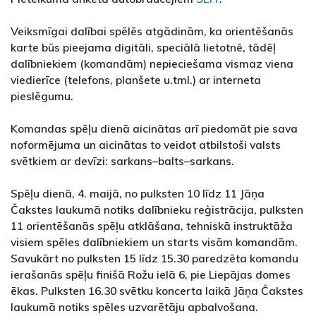
Veiksmīgai dalībai spēlēs atgādinām, ka orientēšanās
karte būs pieejama digitāli, speciālā lietotnē, tādēļ
dalībniekiem (komandām) nepieciešama vismaz viena
viedierīce (telefons, planšete u.tml.) ar interneta
pieslēgumu.
Komandas spēļu dienā aicinātas arī piedomāt pie sava
noformējuma un aicinātas to veidot atbilstoši valsts
svētkiem ar devīzi: sarkans–balts–sarkans.
Spēļu dienā, 4. maijā, no pulksten 10 līdz 11 Jāņa
Čakstes laukumā notiks dalībnieku reģistrācija, pulksten
11 orientēšanās spēļu atklāšana, tehniskā instruktāža
visiem spēles dalībniekiem un starts visām komandām.
Savukārt no pulksten 15 līdz 15.30 paredzēta komandu
ierašanās spēļu finišā Rožu ielā 6, pie Liepājas domes
ēkas. Pulksten 16.30 svētku koncerta laikā Jāņa Čakstes
laukumā notiks spēles uzvarētāju apbalvošana.