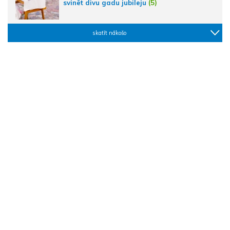
svinēt divu gadu jubileju
(5)
skatīt nākošo