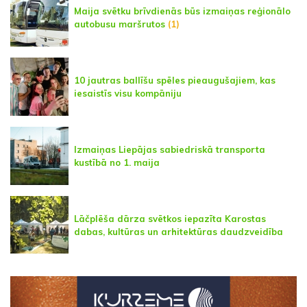
Maija svētku brīvdienās būs izmaiņas reģionālo
autobusu maršrutos
(1)
10 jautras ballīšu spēles pieaugušajiem, kas
iesaistīs visu kompāniju
Izmaiņas Liepājas sabiedriskā transporta
kustībā no 1. maija
Lāčplēša dārza svētkos iepazīta Karostas
dabas, kultūras un arhitektūras daudzveidība